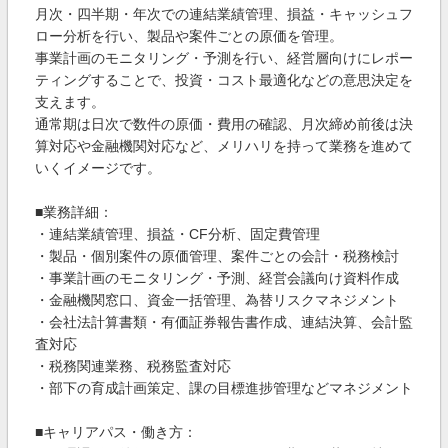
月次・四半期・年次での連結業績管理、損益・キャッシュフ
ロー分析を行い、製品や案件ごとの原価を管理。
事業計画のモニタリング・予測を行い、経営層向けにレポー
ティングすることで、投資・コスト最適化などの意思決定を
支えます。
通常期は日次で数件の原価・費用の確認、月次締め前後は決
算対応や金融機関対応など、メリハリを持って業務を進めて
いくイメージです。
■業務詳細：
・連結業績管理、損益・CF分析、固定費管理
・製品・個別案件の原価管理、案件ごとの会計・税務検討
・事業計画のモニタリング・予測、経営会議向け資料作成
・金融機関窓口、資金一括管理、為替リスクマネジメント
・会社法計算書類・有価証券報告書作成、連結決算、会計監
査対応
・税務関連業務、税務監査対応
・部下の育成計画策定、課の目標進捗管理などマネジメント
■キャリアパス・働き方：