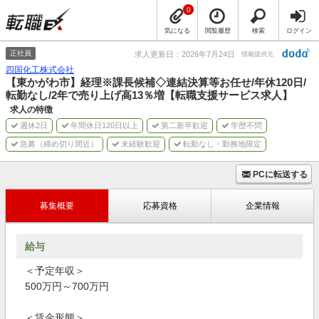
0
気になる
閲覧履歴
検索
ログイン
正社員
求人更新日：2026年7月24日
情報提供元
四国化工株式会社
【東かがわ市】経理※課長候補◇連結決算等お任せ/年休120日/
転勤なし/2年で売り上げ高13％増【転職支援サービス求人】
求人の特徴
週休2日
年間休日120日以上
第二新卒歓迎
学歴不問
急募（締め切り間近）
未経験歓迎
転勤なし・勤務地限定
PCに転送する
募集概要
応募資格
企業情報
給与
＜予定年収＞
500万円～700万円
＜賃金形態＞