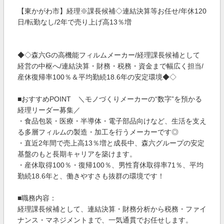
【東かがわ市】経理※課長候補◇連結決算等お任せ/年休120
日/転勤なし/2年で売り上げ高13％増
◆◇森六Gの高機能フィルムメーカー/経理課長候補として
経営の中枢へ/連結決算・財務・税務・資金まで幅広く担当/
産休復帰率100％＆平均勤続18.6年の安定環境◆◇
■おすすめPOINT ＼モノづくりメーカーの“数字”を預かる
経理リーダー募集／
・食品包装・医療・半導体・電子部品向けなど、生活を支え
る多層フィルムの製造・加工を行うメーカーです◎
・直近2年間で売上高13％増と成長中、森六グループの安定
基盤のもと長期キャリアを築けます。
・産休取得100％・復帰100％、男性育休取得率71％、平均
勤続18.6年と、働きやすさも抜群の環境です！
■職務内容：
経理課長候補として、連結決算・財務分析から税務・ファイ
ナンス・マネジメントまで、一気通貫でお任せします。