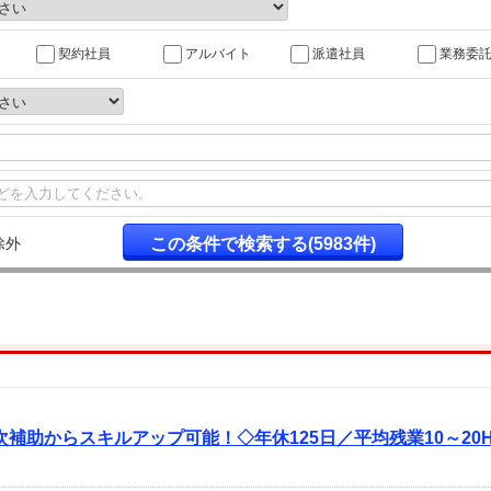
契約社員
アルバイト
派遣社員
業務委
除外
補助からスキルアップ可能！◇年休125日／平均残業10～20