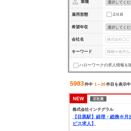
業種
雇用形態
正社員
希望年収
会社名
キーワード
ハローワークの求人情報を
5983
件中
1～20
件目を表示中
NEW
正社員
株式会社インテグラル
【目黒駅】経理・総務※月次
ビス求人】