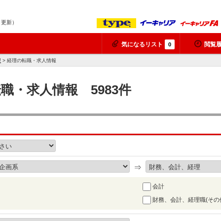
9 更新）
気になるリスト
閲覧
0
理
> 経理の転職・求人情報
転職・求人情報 5983件
⇒
会計
財務、会計、経理職(その