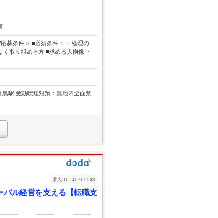
有
応募条件＞ ■必須条件： ・経理の
く取り組める方 ■求める人物像 ・
／目黒駅 受動喫煙対策：敷地内全面禁
求人ID：40765503
ーバル経営を支える【転職支