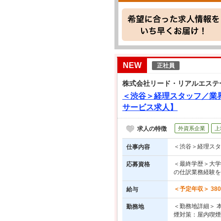
NEW
正社員
株式会社リード・リアルエステ
＜渋谷＞経理スタッフ／業
サービス求人】
求人の特徴
外資系企業
上
＜渋谷＞経理スタ
仕事内容
＜最終学歴＞大学
応募資格
の仕訳業務経験を
＜予定年収＞ 38
給与
＜勤務地詳細＞ 本
勤務地
煙対策：屋内喫煙