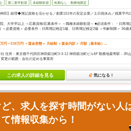
上
第二新卒歓迎
未経験歓迎
転勤なし・勤務地限定
神田】経理◆簿記資格を活かせる／創業101年の安定企業／土日祝休み／残業平均1
院、大学卒以上 ＜応募資格/応募条件＞ ～職種未経験歓迎～ ■必須条件： ・日商簿
方 ＜必要資格＞ 必要条件：日商簿記検定1級、日商簿記検定2級 ＜年齢制限＞ 36
2万円～539万円 ＜賃金形態＞ 月給制 ＜賃金内訳＞ 月額（基本給）...
社 住所：東京都千代田区神田鍛冶町3-3-12 神田鍛冶町ビル6F 勤務地最寄駅：J
 変更の範囲：会社の定める事業所
この求人の詳細を見る
気になる！
けど、求人を探す時間がない人
して情報収集から！