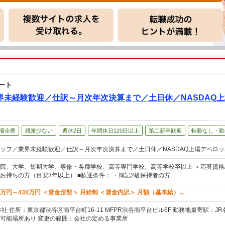
ート
界未経験歓迎／仕訳～月次年次決算まで／土日休／NASDAQ
場企業
残業少ない
週休2日
年間休日120日以上
第二新卒歓迎
転勤なし・勤
ッフ／業界未経験歓迎／仕訳～月次年次決算まで／土日休／NASDAQ上場デベロッ
院、大学、短期大学、専修・各種学校、高等専門学校、高等学校卒以上 ＜応募資格/
お持ちの方（目安3年以上） ■歓迎条件： ・簿記2級保持者の方
0万円～430万円 ＜賃金形態＞ 月給制 ＜賃金内訳＞ 月額（基本給）...
社 住所：東京都渋谷区南平台町16-11 MFPR渋谷南平台ビル6F 勤務地最寄駅：
可能場所あり 変更の範囲：会社の定める事業所