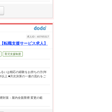
求人ID：40765317
企業【転職支援サービス求人】
育児支援制度
あるいは相応の経験をお持ちの方(年
年以上 ■月次決算の一連の流れをご
受動喫煙対策：屋内全面禁煙 変更の範