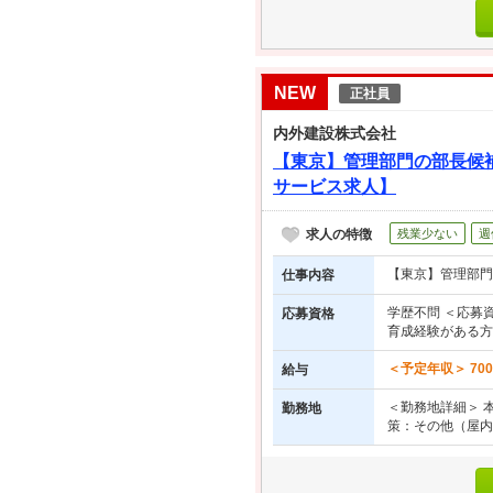
NEW
正社員
内外建設株式会社
【東京】管理部門の部長候
サービス求人】
求人の特徴
残業少ない
週
【東京】管理部門
仕事内容
学歴不問 ＜応募
応募資格
育成経験がある方
＜予定年収＞ 70
給与
＜勤務地詳細＞ 本
勤務地
策：その他（屋内