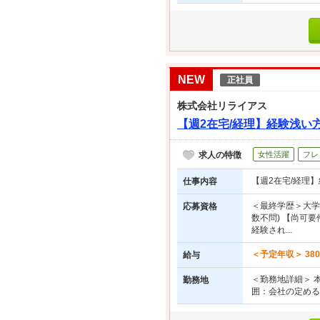
NEW
正社員
株式会社リライアス
【週2在宅/経理】経験浅い
求人の特徴
女性活躍
フレ
【週2在宅/経理】
仕事内容
＜最終学歴＞大学
応募資格
数不問) 【尚可
経験され...
＜予定年収＞ 38
給与
＜勤務地詳細＞ 本
勤務地
囲：会社の定める