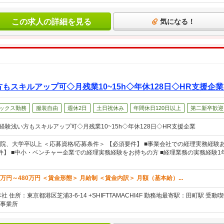
この求人の詳細を見る
気になる！
方もスキルアップ可◇月残業10~15h◇年休128日◇HR支援
ックス勤務
服装自由
週休2日
土日祝休み
年間休日120日以上
第二新卒歓迎
経験浅い方もスキルアップ可◇月残業10~15h◇年休128日◇HR支援企業
院、大学卒以上 ＜応募資格/応募条件＞ 【必須要件】 ■事業会社での経理実務経験
要件】 ■中小・ベンチャー企業での経理実務経験をお持ちの方 ■経理業務の実務経験1
0万円～480万円 ＜賃金形態＞ 月給制 ＜賃金内訳＞ 月額（基本給）...
社 住所：東京都港区芝浦3-6-14 +SHIFTTAMACHI4F 勤務地最寄駅：田町駅 
事業所