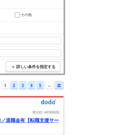
託
その他
＋ 詳しい条件を指定する
1
2
3
4
5
...
次
求人ID：40765629
H／退職金有【転職支援サー