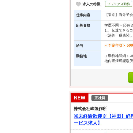
求人の特徴
フレックス勤務
【東京】海外子
仕事内容
学歴不問 ＜応募
応募資格
し、伝達できるコ
（決算・税務関...
＜予定年収＞ 50
給与
＜勤務地詳細＞ 本
勤務地
地内喫煙可能場所
NEW
正社員
株式会社峰製作所
※未経験歓迎※【神田】経理
ービス求人】