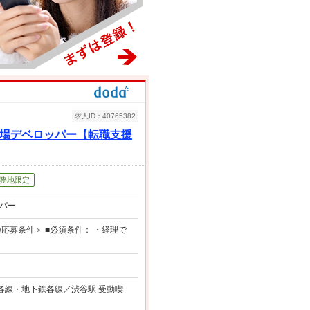
求人ID：40765382
上場デベロッパー【転職支援
務地限定
パー
応募条件＞ ■必須条件： ・経理で
JR各線・地下鉄各線／渋谷駅 受動喫