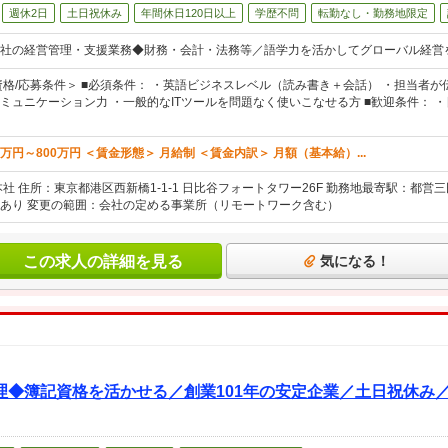
週休2日
土日祝休み
年間休日120日以上
学歴不問
転勤なし・勤務地限定
会社の経営管理・支援業務◆財務・会計・法務等／語学力を活かしてグローバル経営
資格/応募条件＞ ■必須条件： ・英語ビジネスレベル（読み書き＋会話） ・担当者
ミュニケーション力 ・一般的なITツールを問題なく使いこなせる方 ■歓迎条件： 
0万円～800万円 ＜賃金形態＞ 月給制 ＜賃金内訳＞ 月額（基本給）...
社 住所：東京都港区西新橋1-1-1 日比谷フォートタワー26F 勤務地最寄駅：都営
あり 変更の範囲：会社の定める事業所（リモートワーク含む）
この求人の詳細を見る
気になる！
◆簿記資格を活かせる／創業101年の安定企業／土日祝休み／