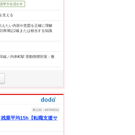
語学力を活かす
を支える
が伝えたい内容や意図を正確に理解
・日商簿記2級または相当する知識
三田線／内幸町駅 受動喫煙対策：敷
求人ID：40765521
残業平均15h【転職支援サ