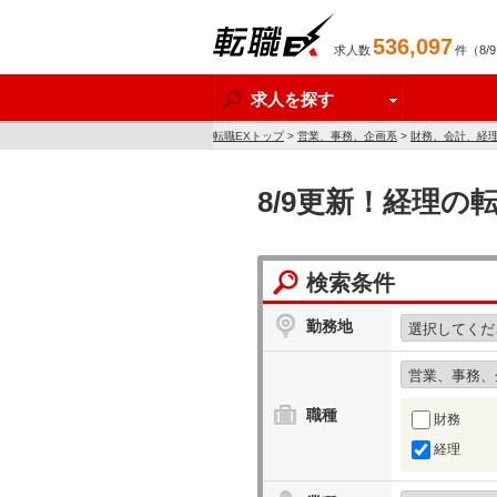
536,097
求人数
件（8/
転職EX
求人を探す
転職EXトップ
>
営業、事務、企画系
>
財務、会計、経
8/9更新！経理の
検索条件
勤務地
職種
財務
経理