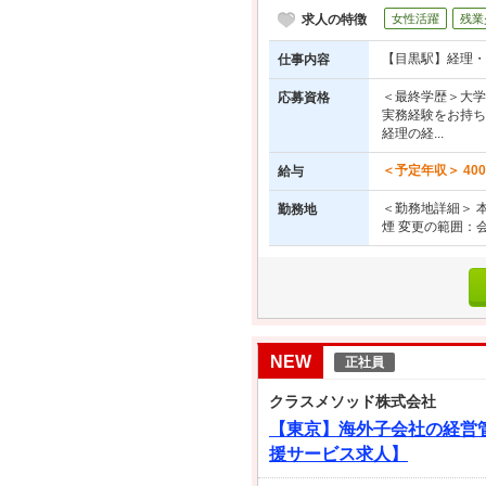
求人の特徴
女性活躍
残業
【目黒駅】経理・
仕事内容
＜最終学歴＞大学
応募資格
実務経験をお持ち
経理の経...
＜予定年収＞ 40
給与
＜勤務地詳細＞ 本
勤務地
煙 変更の範囲：
NEW
正社員
クラスメソッド株式会社
【東京】海外子会社の経営
援サービス求人】