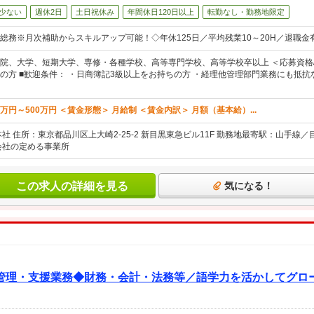
少ない
週休2日
土日祝休み
年間休日120日以上
転勤なし・勤務地限定
総務※月次補助からスキルアップ可能！◇年休125日／平均残業10～20H／退職金
院、大学、短期大学、専修・各種学校、高等専門学校、高等学校卒以上 ＜応募資格/
の方 ■歓迎条件： ・日商簿記3級以上をお持ちの方 ・経理他管理部門業務にも抵抗な
0万円～500万円 ＜賃金形態＞ 月給制 ＜賃金内訳＞ 月額（基本給）...
社 住所：東京都品川区上大崎2-25-2 新目黒東急ビル11F 勤務地最寄駅：山手線
会社の定める事業所
この求人の詳細を見る
気になる！
管理・支援業務◆財務・会計・法務等／語学力を活かしてグロ