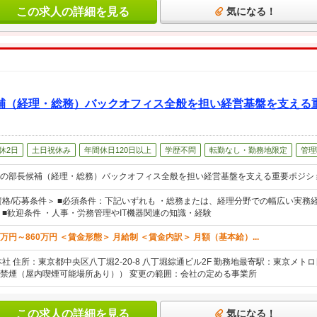
この求人の詳細を見る
気になる！
補（経理・総務）バックオフィス全般を担い経営基盤を支える
休2日
土日祝休み
年間休日120日以上
学歴不問
転勤なし・勤務地限定
管理
の部長候補（経理・総務）バックオフィス全般を担い経営基盤を支える重要ポジシ
資格/応募条件＞ ■必須条件：下記いずれも ・総務または、経理分野での幅広い実務
 ■歓迎条件 ・人事・労務管理やIT機器関連の知識・経験
0万円～860万円 ＜賃金形態＞ 月給制 ＜賃金内訳＞ 月額（基本給）...
社 住所：東京都中央区八丁堀2-20-8 八丁堀綜通ビル2F 勤務地最寄駅：東京メト
禁煙（屋内喫煙可能場所あり）） 変更の範囲：会社の定める事業所
この求人の詳細を見る
気になる！