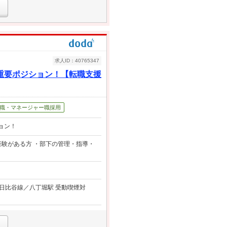
求人ID：40765347
重要ポジション！【転職支援
職・マネージャー職採用
ョン！
経験がある方 ・部下の管理・指導・
ロ日比谷線／八丁堀駅 受動喫煙対