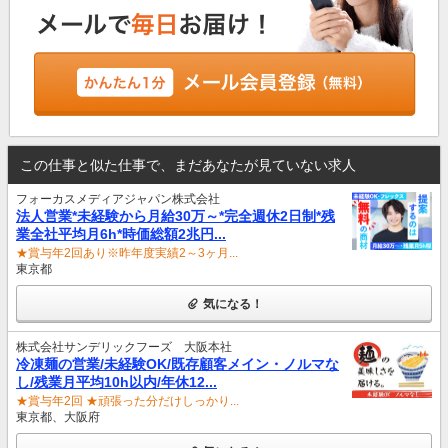
この仕事と似た仕事で、まだあなたが見ていない求人
フォーカスメディアジャパン株式会社
法人営業*未経験から月給30万～*完全週休2日制*残
業全社平均月6h*時価総額2兆円...
★賞与年2回あり※昨年度実績2～3ヶ月...
東京都
気になる！
株式会社サンデリックフーズ 大阪本社
冷凍麺の営業/未経験OK/既存顧客メイン・ノルマな
し/残業月平均10h以内/年休12...
★賞与年2回 ★頑張った分だけしっかり...
東京都、大阪府