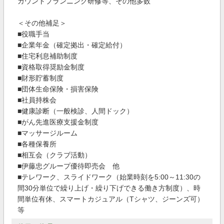
カウントプランニング研修等、その他多数
＜その他補足＞
■役職手当
■企業年金（確定拠出・確定給付）
■住宅利息補助制度
■資格取得奨励金制度
■財形貯蓄制度
■団体生命保険・損害保険
■社員持株会
■健康診断（一般検診、人間ドック）
■がん先進医療支援金制度
■マッサージルーム
■各種保養所
■相互会（クラブ活動）
■伊藤忠グループ優待即売会 他
■テレワーク、スライドワーク（始業時刻を5:00～11:30の
間30分単位で繰り上げ・繰り下げできる働き方制度）、時
間単位有休、スマートカジュアル（Tシャツ、ジーンズ可）
等