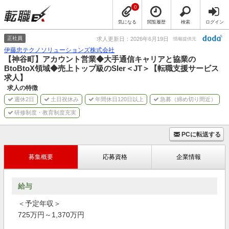
0
気になる
閲覧履歴
検索
ログイン
正社員
求人更新日：2026年6月19日
情報提供元
伊藤忠テクノソリューションズ株式会社
【神谷町】アカウント営業◆大手通信キャリアと協業の
BtoBtoX領域◆売上トップ級のSIer＜JT＞【転職支援サービス
求人】
求人の特徴
週休2日
土日祝休み
年間休日120日以上
急募（締め切り間近）
研修制度・教育制度充実
PCに転送する
募集概要
応募資格
企業情報
給与
＜予定年収＞
725万円～1,370万円