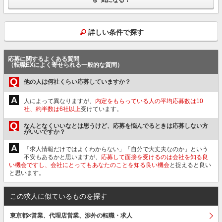
詳しい条件で探す
応募に関するよくある質問
（転職EXによく寄せられる一般的な質問）
Q
他の人は何社くらい応募していますか？
A
人によって異なりますが、
内定をもらっている人の平均応募数は10
社、約半数は6社以上
受けています。
Q
なんとなくいいなとは思うけど、応募を悩んでるときは応募しない方
がいいですか？
A
「求人情報だけではよくわからない」「自分で大丈夫なのか」という
不安もあるかと思いますが、
応募して面接を受けるのは会社を知る良
い機会ですし、会社にとってもあなたのことを知る良い機会
と捉えると良い
と思います。
この求人に似ているものを探す
東京都×営業、代理店営業、渉外の転職・求人