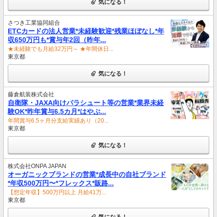
気になる！
さつき工業協同組合
ETCカードの法人営業*未経験歓迎*残業ほぼなし*年
収650万円も*賞与年2回（昨年...
★未経験でも月給32万円～ ★年間休日...
東京都
気になる！
藤倉航装株式会社
自衛隊・JAXA向けパラシュート等の営業*業界未経
験OK*昨年賞与6.5カ月*はやぶ...
年間賞与6.5ヶ月分支給実績あり（20...
東京都
気になる！
株式会社ONPA JAPAN
オーガニックブランドの営業*成長中の自社ブランド
*年収500万円〜*フレックス*販路...
【想定年収】500万円以上 月給41万...
東京都
気になる！