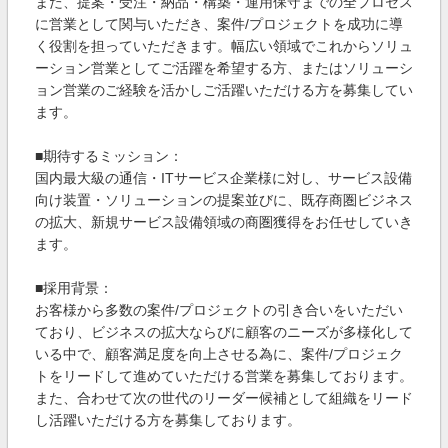
また、提案・受注・納品・構築・運用保守までの全プロセス
に営業として関与いただき、案件/プロジェクトを成功に導
く役割を担っていただきます。幅広い領域でこれからソリュ
ーション営業としてご活躍を希望する方、またはソリューシ
ョン営業のご経験を活かしご活躍いただける方を募集してい
ます。
■期待するミッション：
国内最大級の通信・ITサービス企業様に対し、サービス設備
向け装置・ソリューションの提案並びに、既存商圏ビジネス
の拡大、新規サービス設備領域の商圏獲得をお任せしていき
ます。
■採用背景：
お客様から多数の案件/プロジェクトの引き合いをいただい
ており、ビジネスの拡大ならびに顧客のニーズが多様化して
いる中で、顧客満足度を向上させる為に、案件/プロジェク
トをリードして進めていただける営業を募集しております。
また、合わせて次の世代のリーダー候補として組織をリード
し活躍いただける方を募集しております。