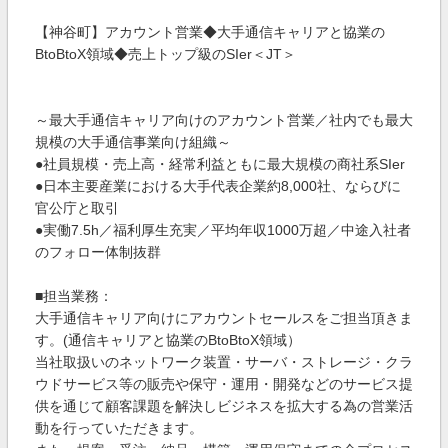
【神谷町】アカウント営業◆大手通信キャリアと協業の
BtoBtoX領域◆売上トップ級のSIer＜JT＞
～最大手通信キャリア向けのアカウント営業／社内でも最大
規模の大手通信事業向け組織～
●社員規模・売上高・経常利益ともに最大規模の商社系SIer
●日本主要産業における大手代表企業約8,000社、ならびに
官公庁と取引
●実働7.5h／福利厚生充実／平均年収1000万超／中途入社者
のフォロー体制抜群
■担当業務：
大手通信キャリア向けにアカウントセールスをご担当頂きま
す。(通信キャリアと協業のBtoBtoX領域）
当社取扱いのネットワーク装置・サーバ・ストレージ・クラ
ウドサービス等の販売や保守・運用・開発などのサービス提
供を通じて顧客課題を解決しビジネスを拡大する為の営業活
動を行っていただきます。