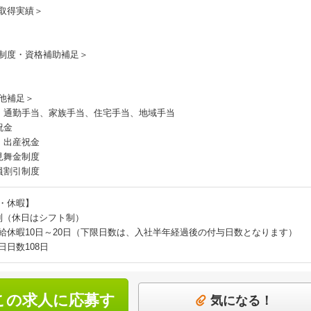
取得実績＞
制度・資格補助補足＞
他補足＞
：通勤手当、家族手当、住宅手当、地域手当
祝金
・出産祝金
見舞金制度
員割引制度
・休暇】
制（休日はシフト制）
給休暇10日～20日（下限日数は、入社半年経過後の付与日数となります）
日日数108日
この求人に応募す
気になる！