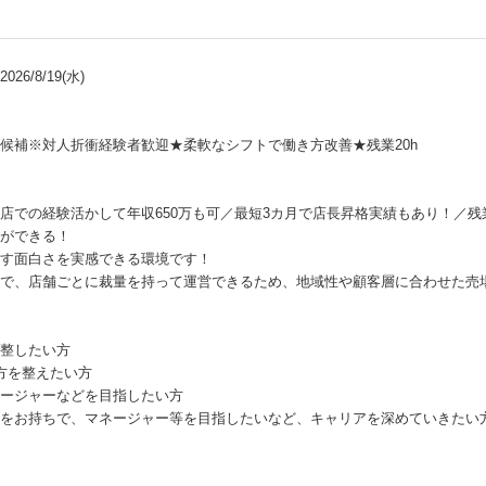
26/8/19(水)
候補※対人折衝経験者歓迎★柔軟なシフトで働き方改善★残業20h
店での経験活かして年収650万も可／最短3カ月で店長昇格実績もあり！／残業
ができる！
す面白さを実感できる環境です！
で、店舗ごとに裁量を持って運営できるため、地域性や顧客層に合わせた売
整したい方
方を整えたい方
ージャーなどを目指したい方
をお持ちで、マネージャー等を目指したいなど、キャリアを深めていきたい