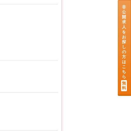
非
公
開
求
人
を
お
探
し
の
方
は
こ
ち
ら
無
料