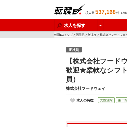
537,168
求人数
件（8/
転職EX
求人を探す
転職EXトップ
>
福岡県
>
飯塚市
>
株式会社フードウェ
正社員
【株式会社フード
歓迎★柔軟なシフト
員）
株式会社フードウェイ
求人の特徴
女性活躍
第二