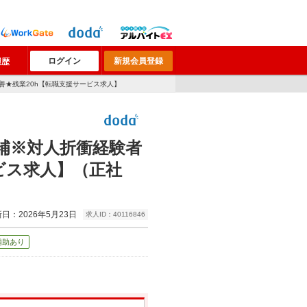
ログイン
新規会員登録
履歴
善★残業20h【転職支援サービス求人】
補※対人折衝経験者
ビス求人】（正社
日：2026年5月23日
求人ID：40116846
補助あり