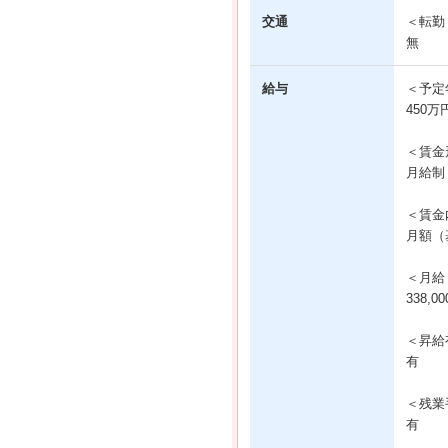
交通
＜転勤
無
給与
＜予定
450万
＜賃金
月給制
＜賃金
月額（基
＜月給
338,0
＜昇給
有
＜残業
有