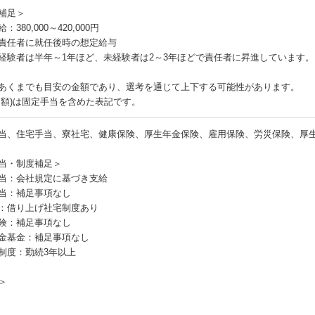
補足＞
：380,000～420,000円
責任者に就任後時の想定給与
経験者は半年～1年ほど、未経験者は2～3年ほどで責任者に昇進しています。
あくまでも目安の金額であり、選考を通じて上下する可能性があります。
月額)は固定手当を含めた表記です。
当、住宅手当、寮社宅、健康保険、厚生年金保険、雇用保険、労災保険、厚
当・制度補足＞
当：会社規定に基づき支給
当：補足事項なし
：借り上げ社宅制度あり
険：補足事項なし
金基金：補足事項なし
制度：勤続3年以上
＞