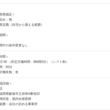
員
形態補足＞
定め：無
限定職（自宅から通える範囲）
期間＞
間中の条件変更なし
時間＞
～22:00 （所定労働時間：8時間0分）（シフト制）
間：60分
労働有無：有
地詳細＞
店
福岡県飯塚市立岩964番地32
煙対策：屋内全面禁煙
範囲：会社の定める事業所