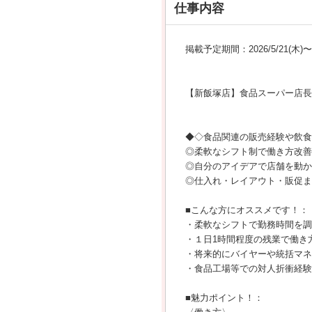
仕事内容
掲載予定期間：2026/5/21(木)〜20
【新飯塚店】食品スーパー店長
◆◇食品関連の販売経験や飲食
◎柔軟なシフト制で働き方改善
◎自分のアイデアで店舗を動か
◎仕入れ・レイアウト・販促ま
■こんな方にオススメです！：
・柔軟なシフトで勤務時間を調
・１日1時間程度の残業で働き
・将来的にバイヤーや統括マネ
・食品工場等での対人折衝経験
■魅力ポイント！：