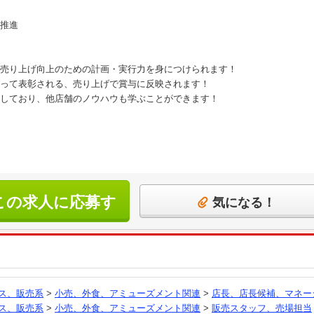
推進
売り上げ向上のための計画・実行力を身につけられます！
って表彰される、売り上げで賞与に反映されます！
しており、他店舗のノウハウも学ぶことができます！
この求人に応募す
気になる！
る
ス、販売系
>
小売、外食、アミューズメント関連
>
店長、店長候補、マネー
ス、販売系
>
小売、外食、アミューズメント関連
>
販売スタッフ、売場担当