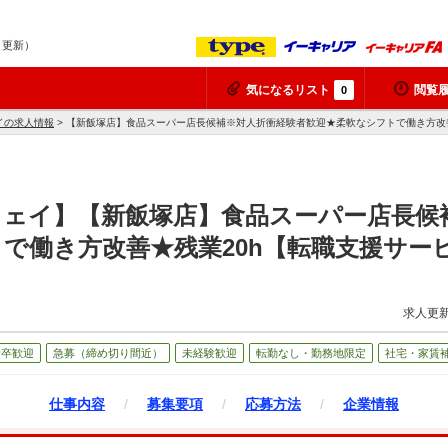
8 更新）
気になるリスト
閲覧
0
イの求人情報
> 【新飯塚店】食品スーパー店長候補※対人折衝経験者歓迎★柔軟なシフトで働き方改
ウェイ】【新飯塚店】食品スーパー店長候
で働き方改善★残業20h【転職支援サー
求人更新
新卒歓迎
急募（締め切り間近）
未経験歓迎
転勤なし・勤務地限定
社宅・家賃
仕事内容
/
募集要項
/
応募方法
/
企業情報