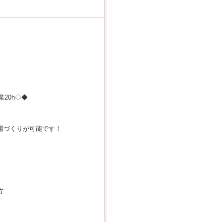
20h◇◆
場づくりが可能です！
方