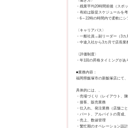
〈働き方〉
・残業平均20時間前後（スポ
・有給は販促スケジュールを考
・6～22時の時間内で柔軟に
〈キャリアパス〉
・一般社員→副リーダー（3カ
・中途入社から3カ月で店長業
〈評価制度〉
・年1回の昇格タイミングがあ
■業務内容：
福岡県飯塚市の新飯塚店にて、
具体的には、、
・売場づくり（レイアウト、陳
・接客、販売業務
・仕入れ、発注業務（店舗ごと
・パート、アルバイトの育成、
・売上、数値管理
・繁忙期のオペレーション設計