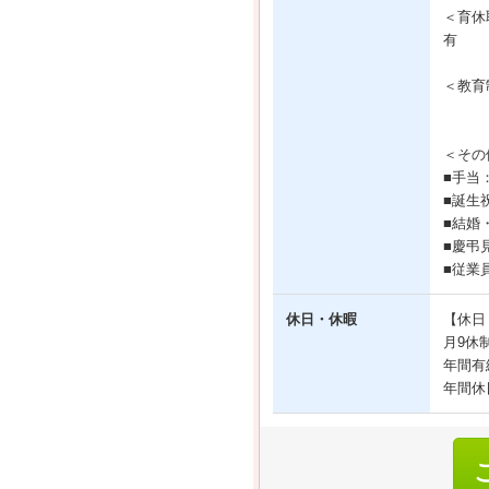
＜育休
有
＜教育
＜その
■手当
■誕生
■結婚
■慶弔
■従業
休日・休暇
【休日
月9休
年間有
年間休