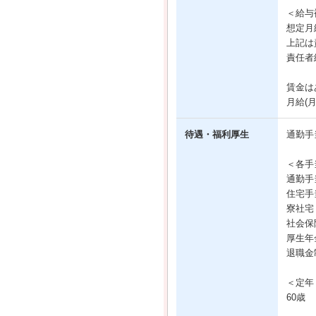
＜給与
想定月給
上記は
責任者
賃金は
月給(
待遇・福利厚生
通勤手
＜各手
通勤手
住宅手
寮社宅
社会保
厚生年
退職金
＜定年
60歳