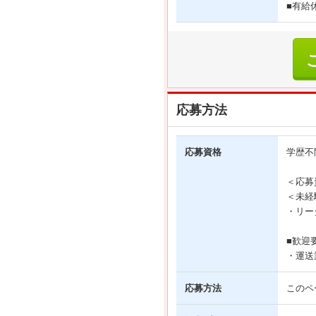
■有給
応募方法
応募資格
学歴不
＜応募
＜未経
・リー
■歓迎
・運送
応募方法
このペ