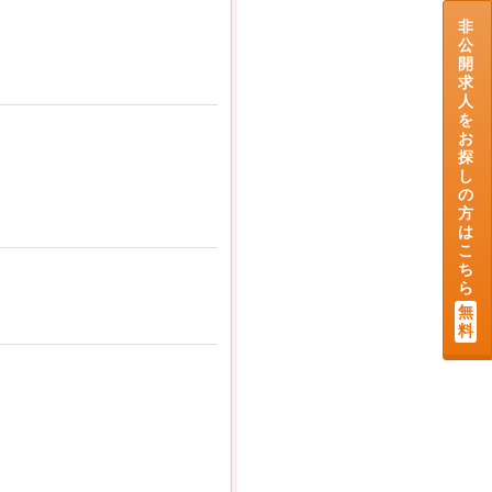
非
公
開
求
人
を
お
探
し
の
方
は
こ
ち
ら
無
料