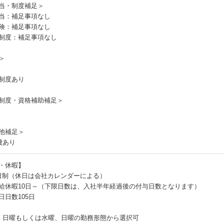
当・制度補足＞
当：補足事項なし
険：補足事項なし
制度：補足事項なし
＞
制度あり
制度・資格補助補足＞
他補足＞
費あり
・休暇】
日制（休日は会社カレンダーによる）
給休暇10日～（下限日数は、入社半年経過後の付与日数となります）
日日数105日
、日曜もしくは水曜、日曜の勤務形態から選択可