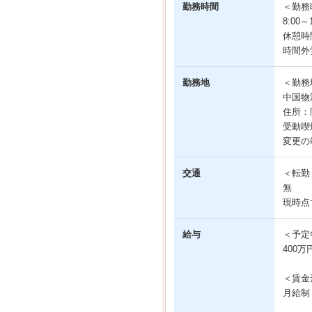
勤務時間
＜勤務
8:00
休憩時
時間外
勤務地
＜勤務
中国物
住所：
受動喫
変更の
交通
＜転勤
無
現時点
給与
＜予定
400万
＜賃金
月給制