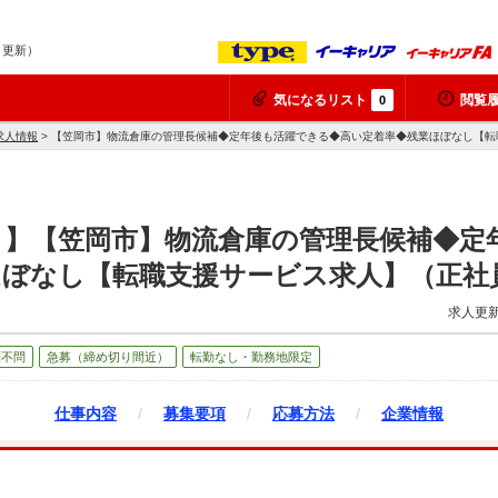
9 更新）
気になるリスト
閲覧
0
求人情報
> 【笠岡市】物流倉庫の管理長候補◆定年後も活躍できる◆高い定着率◆残業ほぼなし【転
く】【笠岡市】物流倉庫の管理長候補◆定
ほぼなし【転職支援サービス求人】（正社
求人更新
歴不問
急募（締め切り間近）
転勤なし・勤務地限定
仕事内容
/
募集要項
/
応募方法
/
企業情報