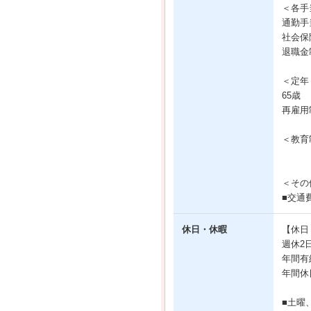
＜各手
通勤手
社会保
退職金
＜定年
65歳
再雇用
＜教育
＜その
■交通
休日・休暇
【休日
週休2
年間有
年間休
■土曜