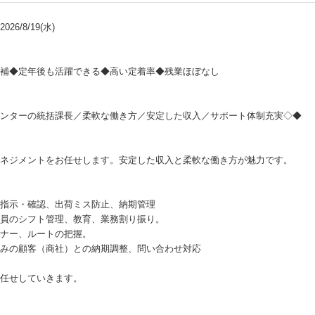
26/8/19(水)
補◆定年後も活躍できる◆高い定着率◆残業ほぼなし
ンターの統括課長／柔軟な働き方／安定した収入／サポート体制充実◇◆
ネジメントをお任せします。安定した収入と柔軟な働き方が魅力です。
指示・確認、出荷ミス防止、納期管理
員のシフト管理、教育、業務割り振り。
ナー、ルートの把握。
みの顧客（商社）との納期調整、問い合わせ対応
任せしていきます。