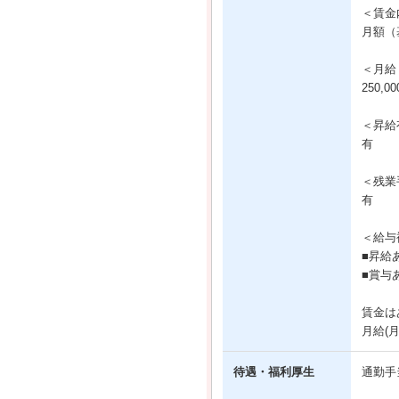
＜賃金
月額（基
＜月給
250,0
＜昇給
有
＜残業
有
＜給与
■昇給
■賞与
賃金は
月給(
待遇・福利厚生
通勤手