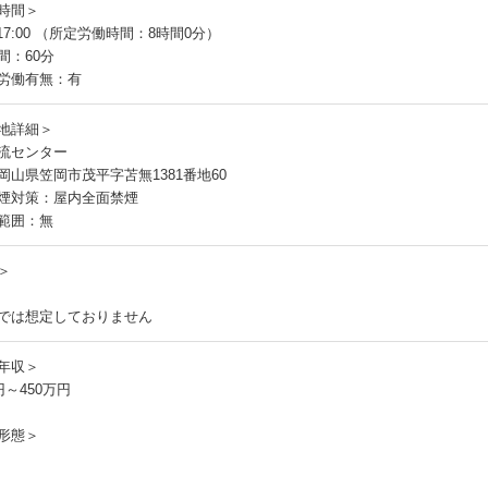
時間＞
～17:00 （所定労働時間：8時間0分）
間：60分
労働有無：有
地詳細＞
流センター
岡山県笠岡市茂平字苫無1381番地60
煙対策：屋内全面禁煙
範囲：無
＞
では想定しておりません
年収＞
円～450万円
形態＞