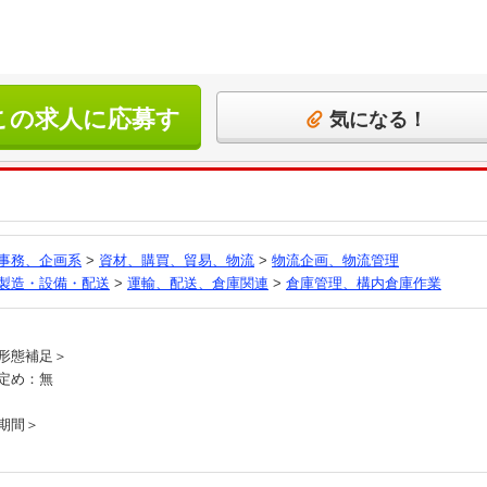
この求人に応募す
気になる！
る
事務、企画系
>
資材、購買、貿易、物流
>
物流企画、物流管理
製造・設備・配送
>
運輸、配送、倉庫関連
>
倉庫管理、構内倉庫作業
員
形態補足＞
定め：無
期間＞