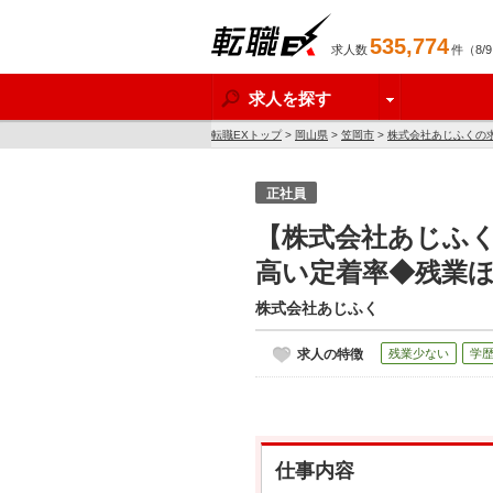
535,774
求人数
件（8/
転職EX
求人を探す
転職EXトップ
>
岡山県
>
笠岡市
>
株式会社あじふくの
正社員
【株式会社あじふ
高い定着率◆残業
株式会社あじふく
求人の特徴
残業少ない
学
仕事内容