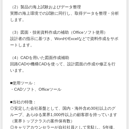
（2）製品の海上試験およびデータ整理
実際の海上環境での試験に同行し、取得データを整理・分析
します。
（3）図面・技術資料作成の補助（Officeソフト使用）
設計者の指示に基づき、WordやExcelなどで資料作成をサポ
ートします。
（4）CADを用いた図面作成補助
回路CADや機構CADを使って、設計図面の作成や修正を行
います。
■使用ツール：
・CADソフト、Officeツール
■当社の特徴：
◎安定した会社基盤として、国内・海外含め30社以上のグ
ループ、あらゆる業界1,000件以上の顧客群を持っています
（業界トップクラスの案件保有数）
◎キャリアカウンセラーが自社社員として常駐し、5年後、