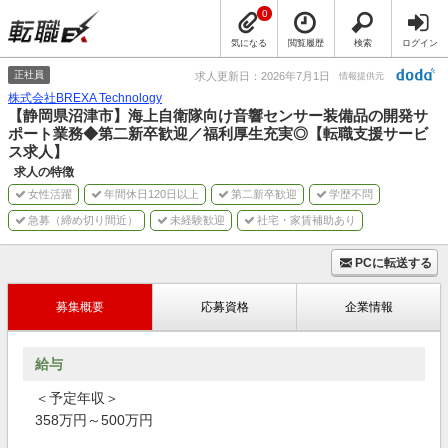
0
気になる
閲覧履歴
検索
ログイン
正社員
求人更新日：2026年7月1日
情報提供元
株式会社BREXA Technology
【静岡県沼津市】海上自衛隊向け音響センサー装備品の開発サ
ポート業務◆第二新卒歓迎／福利厚生充実◎【転職支援サービ
ス求人】
求人の特徴
女性活躍
年間休日120日以上
第二新卒歓迎
学歴不問
急募（締め切り間近）
未経験歓迎
社宅・家賃補助あり
PCに転送する
募集概要
応募資格
企業情報
給与
＜予定年収＞
358万円～500万円