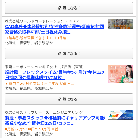
気になる！
株式会社ワールドコーポレーション（ Ｎａｒ...
CAD事務◆未経験歓迎/女性多数活躍中/研修充実/国
家資格の取得可能/土日祝休み/職...
〈給与形態が選択できます〉 １)月給+...
北海道、青森県、岩手県ほか
気になる！
東建コーポレーション株式会社 採用課【東証...
設計職｜フレックスタイム*賞与年5ヶ月分*年休129
日*年3回の長期休暇*TVCM放...
▼賞与年5ヶ月分支給！※昨年度実績 ▼...
宮城県、福島県、茨城県ほか
気になる！
株式会社スタッフサービス エンジニアリング...
製造・事務スタッフ◆積極的にキャリアアップ可能/
残業少なめ/年間休日125日/コツコ...
■月給22万5000円〜50万円 ※首...
北海道、青森県、岩手県ほか