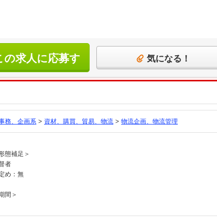
この求人に応募す
気になる！
る
事務、企画系
>
資材、購買、貿易、物流
>
物流企画、物流管理
員
形態補足＞
督者
定め：無
期間＞