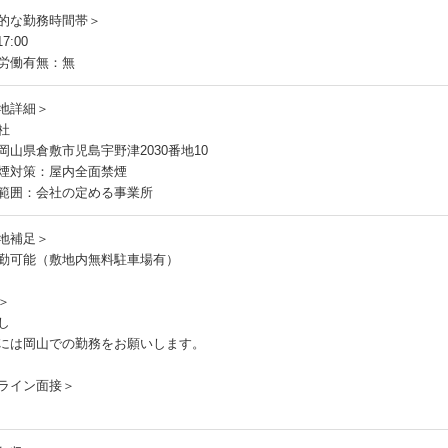
的な勤務時間帯＞
7:00
労働有無：無
地詳細＞
社
岡山県倉敷市児島宇野津2030番地10
煙対策：屋内全面禁煙
範囲：会社の定める事業所
地補足＞
勤可能（敷地内無料駐車場有）
＞
し
には岡山での勤務をお願いします。
ライン面接＞