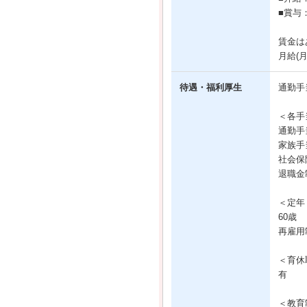
■賞与
賃金は
月給(
待遇・福利厚生
通勤手
＜各手
通勤手
家族手
社会保
退職金
＜定年
60歳
再雇用
＜育休
有
＜教育