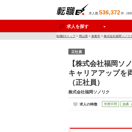
536,372
求人数
件（8/
転職EX
求人を探す
転職EXトップ
>
岡山県
>
倉敷市
>
株式会社福岡ソノリ
正社員
【株式会社福岡ソノ
キャリアアップを両
（正社員）
株式会社福岡ソノリク
求人の特徴
学歴不問
急募