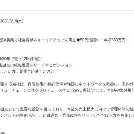
26/8/19(水)
流×農業で社会貢献＆キャリアアップを両立◆50代活躍中！年収650万円～
30年で売上120億円超！
山拠点の組織運営をリードするポジション
したい方、是非ご応募ください
展開する当社は、保管技術の特許取得や強固なネットワークを武器に、国内外
リューチェーン全体をプロデュースする“攻める商社”として、M&Aや海外展
継拠点として重要な役割を担っており、今後の売上拡大に向けて管理体制の強
ジメント経験を活かし、組織運営・業務改善をリードいただける方を募集し