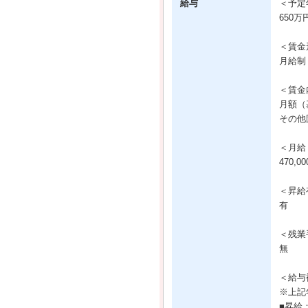
給与
＜予定
650万
＜賃金
月給制
＜賃金
月額（基
その他固
＜月給
470,0
＜昇給
有
＜残業
無
＜給与
※上記
■昇給