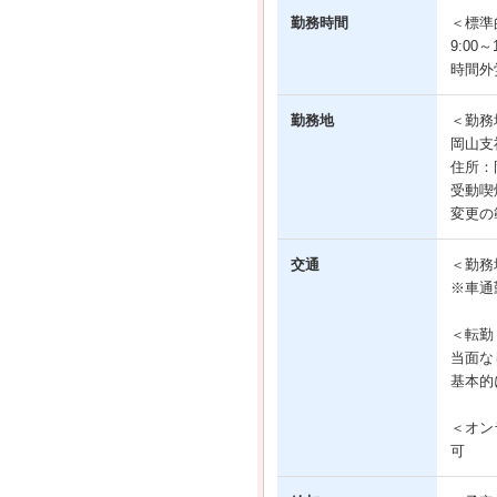
勤務時間
＜標準
9:00～1
時間外
勤務地
＜勤務
岡山支
住所：
受動喫
変更の
交通
＜勤務
※車通
＜転勤
当面な
基本的
＜オン
可