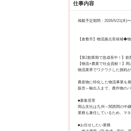
仕事内容
掲載予定期間：2026/5/21(木)〜20
【倉敷市】物流拠点長候補◆物
【第2創業期で急成長中！】創業
【物流×農業で社会貢献！】岡
物流業界でワクワクした挑戦が
農産物に特化した物流事業を
販売～輸出入まで、農作物のバ
■募集背景
岡山支社は九州～関西間の中
業務も兼任しているため、マネ
■お任せしたい業務