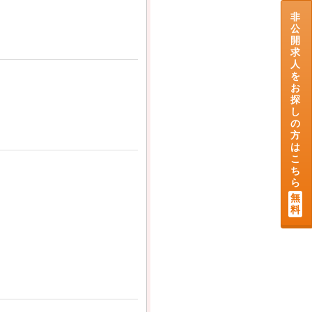
非
公
開
求
人
を
お
探
し
の
方
は
こ
ち
ら
無
料