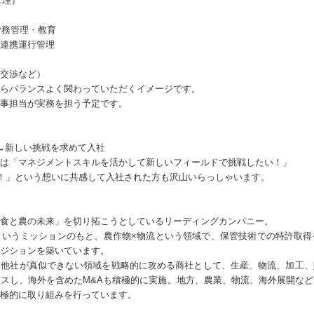
管理）
労務管理・教育
連携運行管理
交渉など）
らバランスよく関わっていただくイメージです。
事担当が実務を担う予定です。
→新しい挑戦を求めて入社
は「マネジメントスキルを活かして新しいフィールドで挑戦したい！」
！」という想いに共感して入社された方も沢山いらっしゃいます。
食と農の未来」を切り拓こうとしているリーディングカンパニー。
というミッションのもと、農作物×物流という領域で、保管技術での特許取得
ジションを築いています。
、他社が真似できない領域を戦略的に攻める商社として、生産、物流、加工、
スし、海外を含めたM&Aも積極的に実施。地方、農業、物流、海外展開な
極的に取り組みを行っています。