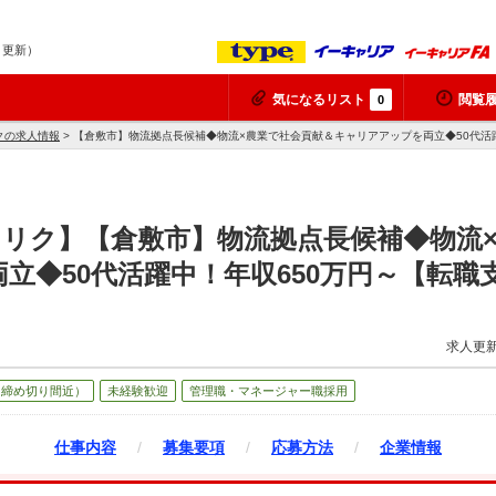
8 更新）
気になるリスト
閲覧
0
クの求人情報
> 【倉敷市】物流拠点長候補◆物流×農業で社会貢献＆キャリアアップを両立◆50代活
リク】【倉敷市】物流拠点長候補◆物流
立◆50代活躍中！年収650万円～【転職
求人更新
（締め切り間近）
未経験歓迎
管理職・マネージャー職採用
仕事内容
/
募集要項
/
応募方法
/
企業情報