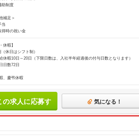
補助制度
他補足＞
手当
取得時の祝い金
・休暇】
制（休日はシフト制）
給休暇10日～20日（下限日数は、入社半年経過後の付与日数となります）
日日数72日
暇、慶弔休暇
この求人に応募す
気になる！
る