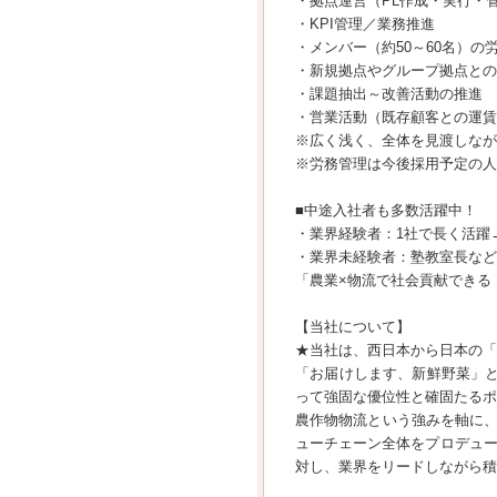
・拠点運営（PL作成・実行・
・KPI管理／業務推進
・メンバー（約50～60名）の
・新規拠点やグループ拠点との
・課題抽出～改善活動の推進
・営業活動（既存顧客との運賃
※広く浅く、全体を見渡しなが
※労務管理は今後採用予定の人
■中途入社者も多数活躍中！
・業界経験者：1社で長く活躍
・業界未経験者：塾教室長など
「農業×物流で社会貢献できる
【当社について】
★当社は、西日本から日本の「
「お届けします、新鮮野菜」
って強固な優位性と確固たるポ
農作物物流という強みを軸に
ューチェーン全体をプロデュー
対し、業界をリードしながら積