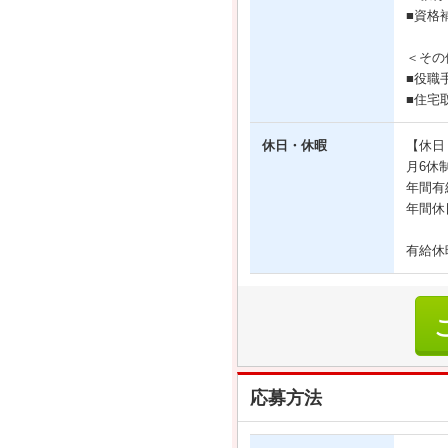
■資格
＜その
■役職
■住宅
休日・休暇
【休日
月6休
年間有
年間休
有給休
応募方法