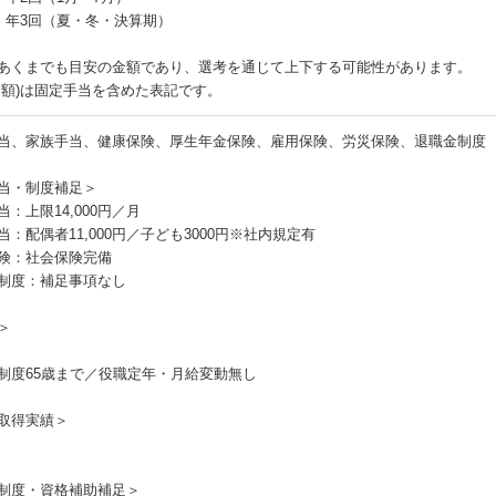
：年3回（夏・冬・決算期）
あくまでも目安の金額であり、選考を通じて上下する可能性があります。
月額)は固定手当を含めた表記です。
当、家族手当、健康保険、厚生年金保険、雇用保険、労災保険、退職金制度
当・制度補足＞
当：上限14,000円／月
当：配偶者11,000円／子ども3000円※社内規定有
険：社会保険完備
制度：補足事項なし
＞
制度65歳まで／役職定年・月給変動無し
取得実績＞
制度・資格補助補足＞