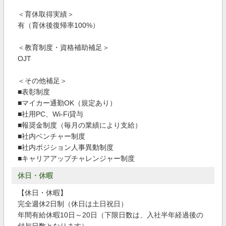
＜育休取得実績＞
有（育休後復帰率100%）
＜教育制度・資格補助補足＞
OJT
＜その他補足＞
■表彰制度
■マイカー通勤OK（規定あり）
■社用PC、Wi-Fi貸与
■報奨金制度（毎月の業績により支給）
■社内ベンチャー制度
■社内ポジション人事異動制度
■キャリアアップチャレンジャー制度
休日・休暇
【休日・休暇】
完全週休2日制（休日は土日祝日）
年間有給休暇10日～20日（下限日数は、入社半年経過後の