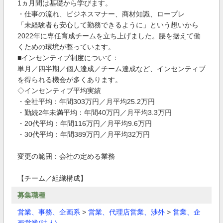
1ヵ月間は基礎から学びます。
・仕事の流れ、ビジネスマナー、商材知識、ロープレ
「未経験者も安心して勤務できるように」という想いから
2022年に専任育成チームを立ち上げました。腰を据えて働
くための環境が整っています。
■インセンティブ制度について：
単月／四半期／個人達成／チーム達成など、インセンティブ
を得られる機会が多くあります。
◇インセンティブ平均実績
・全社平均：年間303万円／月平均25.2万円
・勤続2年未満平均：年間40万円／月平均3.3万円
・20代平均：年間116万円／月平均9.6万円
・30代平均：年間389万円／月平均32万円
変更の範囲：会社の定める業務
【チーム／組織構成】
募集職種
営業、事務、企画系
>
営業、代理店営業、渉外
>
営業、企