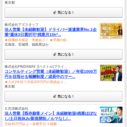
東京都
気になる！
株式会社アズスタッフ
法人営業【未経験歓迎】ドライバー派遣業界No.1企
業*週休3日選択可*残業月15h*...
★前職給与保証・考慮あり！ ★早期の給...
北海道、宮城県、福島県ほか
気になる！
株式会社FINDAWAY【ベクトル(プライ...
コンサルティング営業（未経験歓迎）／年収1000万
円を目指せる報酬制度／成長中のマー...
★入社2年目で月収200万円の実績あり...
東京都
気になる！
Ｅ共済株式会社
法人営業【既存顧客メイン】未経験歓迎/残業ほぼな
し/土日祝休み/新規開拓ノルマなし/...
月給40万円以上＋各種手当 ※経験・...