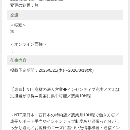
変更の範囲：無
交通
＜転勤＞
無
＜オンライン面接＞
可
仕事内容
掲載予定期間：2026/5/21(木)〜2026/8/19(水)
【東京】NTT商材の法人営業◆インセンティブ充実／アポは
別担当が取得→提案に集中可能／残業10H程
～NTT東日本・西日本の特約店／残業月10H程で働き方◎／
成長サポート手当やインセンティブ制度あり頑張った分がし
っかり還元／お客様のニーズに基づいた情報機器・通信イン