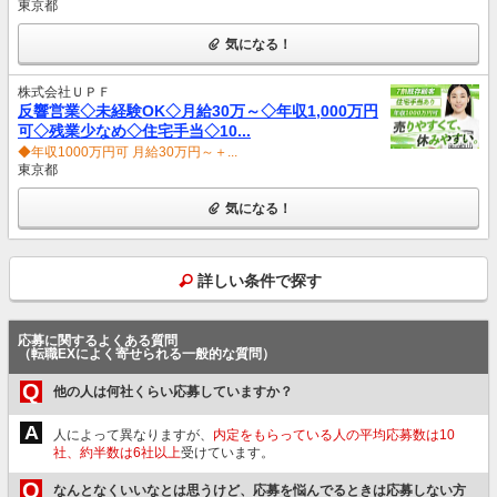
東京都
気になる！
株式会社ＵＰＦ
反響営業◇未経験OK◇月給30万～◇年収1,000万円
可◇残業少なめ◇住宅手当◇10...
◆年収1000万円可 月給30万円～＋...
東京都
気になる！
詳しい条件で探す
応募に関するよくある質問
（転職EXによく寄せられる一般的な質問）
Q
他の人は何社くらい応募していますか？
A
人によって異なりますが、
内定をもらっている人の平均応募数は10
社、約半数は6社以上
受けています。
Q
なんとなくいいなとは思うけど、応募を悩んでるときは応募しない方