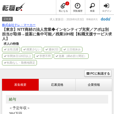
0
気になる
閲覧履歴
検索
ログイン
正社員
求人更新日：2026年6月3日
情報提供元
株式会社テレ・マーカー
【東京】NTT商材の法人営業◆インセンティブ充実／アポは別
担当が取得→提案に集中可能／残業10H程【転職支援サービス求
人】
求人の特徴
女性活躍
残業少ない
週休2日
土日祝休み
年間休日120日以上
学歴不問
急募（締め切り間近）
転勤なし・勤務地限定
PCに転送する
募集概要
応募資格
企業情報
給与
＜予定年収＞
384万円