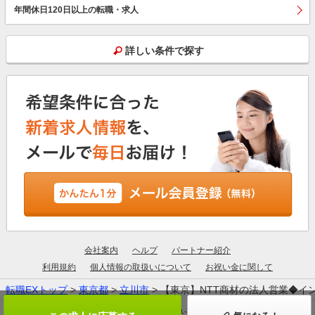
年間休日120日以上の転職・求人
詳しい条件で探す
会社案内
ヘルプ
パートナー紹介
利用規約
個人情報の取扱いについて
お祝い金に関して
転職EXトップ
>
東京都
>
立川市
> 【東京】NTT商材の法人営業◆
厚生労働大臣許可：13-ユ-305190