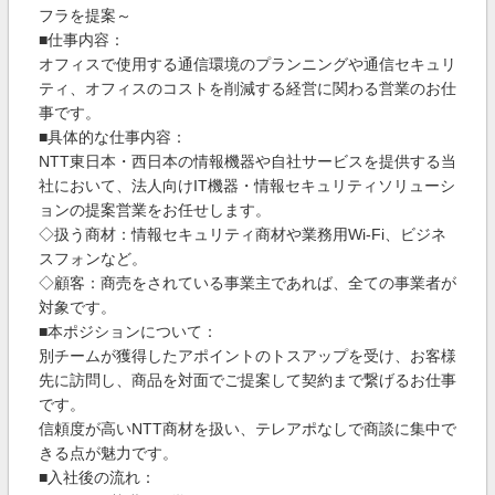
フラを提案～
■仕事内容：
オフィスで使用する通信環境のプランニングや通信セキュリ
ティ、オフィスのコストを削減する経営に関わる営業のお仕
事です。
■具体的な仕事内容：
NTT東日本・西日本の情報機器や自社サービスを提供する当
社において、法人向けIT機器・情報セキュリティソリューシ
ョンの提案営業をお任せします。
◇扱う商材：情報セキュリティ商材や業務用Wi-Fi、ビジネ
スフォンなど。
◇顧客：商売をされている事業主であれば、全ての事業者が
対象です。
■本ポジションについて：
別チームが獲得したアポイントのトスアップを受け、お客様
先に訪問し、商品を対面でご提案して契約まで繋げるお仕事
です。
信頼度が高いNTT商材を扱い、テレアポなしで商談に集中で
きる点が魅力です。
■入社後の流れ：