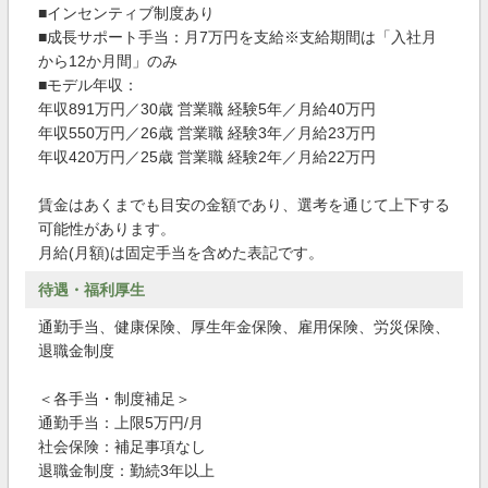
■インセンティブ制度あり
■成長サポート手当：月7万円を支給※支給期間は「入社月
から12か月間」のみ
■モデル年収：
年収891万円／30歳 営業職 経験5年／月給40万円
年収550万円／26歳 営業職 経験3年／月給23万円
年収420万円／25歳 営業職 経験2年／月給22万円
賃金はあくまでも目安の金額であり、選考を通じて上下する
可能性があります。
月給(月額)は固定手当を含めた表記です。
待遇・福利厚生
通勤手当、健康保険、厚生年金保険、雇用保険、労災保険、
退職金制度
＜各手当・制度補足＞
通勤手当：上限5万円/月
社会保険：補足事項なし
退職金制度：勤続3年以上