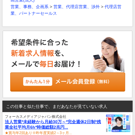
画営業(法人)
営業、事務、企画系
>
営業、代理店営業、渉外
>
代理店営
業、パートナーセールス
この仕事と似た仕事で、まだあなたが見ていない求人
フォーカスメディアジャパン株式会社
法人営業*未経験から月給30万～*完全週休2日制*残
業全社平均月6h*時価総額2兆円...
★賞与年2回あり※昨年度実績2～3ヶ月...