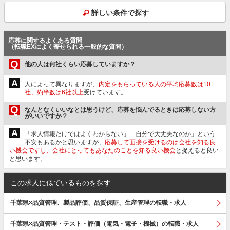
詳しい条件で探す
応募に関するよくある質問
（転職EXによく寄せられる一般的な質問）
Q
他の人は何社くらい応募していますか？
A
人によって異なりますが、
内定をもらっている人の平均応募数は10
社、約半数は6社以上
受けています。
Q
なんとなくいいなとは思うけど、応募を悩んでるときは応募しない方
がいいですか？
A
「求人情報だけではよくわからない」「自分で大丈夫なのか」という
不安もあるかと思いますが、
応募して面接を受けるのは会社を知る良
い機会ですし、会社にとってもあなたのことを知る良い機会
と捉えると良い
と思います。
この求人に似ているものを探す
千葉県×品質管理、製品評価、品質保証、生産管理の転職・求人
千葉県×品質管理・テスト・評価（電気・電子・機械）の転職・求人