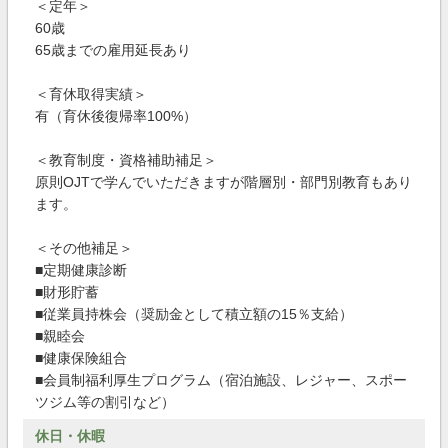
＜定年＞
60歳
65歳までの雇用延長あり
＜育休取得実績＞
有（育休後復帰率100%）
＜教育制度・資格補助補足＞
原則OJTで学んでいただきますが階層別・部門別教育もあり
ます。
＜その他補足＞
■定期健康診断
■財形貯蓄
■従業員持株会（奨励金として積立額の15％支給）
■親睦会
■健康保険組合
■会員制福利厚生プログラム（宿泊施設、レジャー、スポー
ツジム等の割引など）
休日・休暇