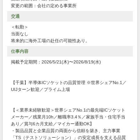
変更の範囲：会社の定める事業所
交通
＜転勤＞
当面なし
将来的に海外工場の赴任の可能性あり。
仕事内容
掲載予定期間：2026/5/21(木)〜2026/8/19(水)
【千葉】半導体ICソケットの品質管理 ※世界シェアNo.1／
UIJターン歓迎／プライム上場
【＜業界未経験歓迎＞世界シェアNo.1の最先端ICソケット
メーカー／残業月10h／離職率3.4％／家族手当・住宅手当
あり／賞与6カ月支給／マイカー通勤OK】
・製品品質と企業品質の両面から信頼を築き、主力事業
「TS（テストソリューション）」の安定成長を支える品質