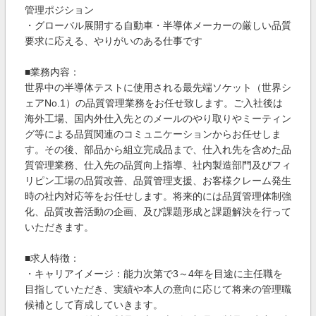
管理ポジション
・グローバル展開する自動車・半導体メーカーの厳しい品質
要求に応える、やりがいのある仕事です
■業務内容：
世界中の半導体テストに使用される最先端ソケット（世界シ
ェアNo.1）の品質管理業務をお任せ致します。ご入社後は
海外工場、国内外仕入先とのメールのやり取りやミーティン
グ等による品質関連のコミュニケーションからお任せしま
す。その後、部品から組立完成品まで、仕入れ先を含めた品
質管理業務、仕入先の品質向上指導、社内製造部門及びフィ
リピン工場の品質改善、品質管理支援、お客様クレーム発生
時の社内対応等をお任せします。将来的には品質管理体制強
化、品質改善活動の企画、及び課題形成と課題解決を行って
いただきます。
■求人特徴：
・キャリアイメージ：能力次第で3～4年を目途に主任職を
目指していただき、実績や本人の意向に応じて将来の管理職
候補として育成していきます。