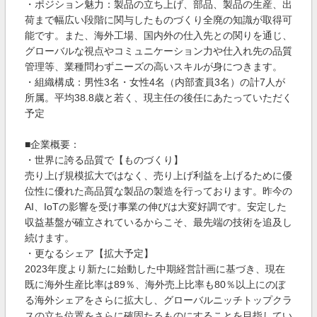
・ポジション魅力：製品の立ち上げ、部品、製品の生産、出
荷まで幅広い段階に関与したものづくり全廃の知識が取得可
能です。また、海外工場、国内外の仕入先との関りを通じ、
グローバルな視点やコミュニケーション力や仕入れ先の品質
管理等、業種問わずニーズの高いスキルが身につきます。
・組織構成：男性3名・女性4名（内部査員3名）の計7人が
所属。平均38.8歳と若く、現主任の後任にあたっていただく
予定
■企業概要：
・世界に誇る品質で【ものづくり】
売り上げ規模拡大ではなく、売り上げ利益を上げるために優
位性に優れた高品質な製品の製造を行っております。昨今の
AI、IoTの影響を受け事業の伸びは大変好調です。安定した
収益基盤が確立されているからこそ、最先端の技術を追及し
続けます。
・更なるシェア【拡大予定】
2023年度より新たに始動した中期経営計画に基づき、現在
既に海外生産比率は89％、海外売上比率も80％以上にのぼ
る海外シェアをさらに拡大し、グローバルニッチトップクラ
スの立ち位置をさらに確固たるものにすることを目指してい