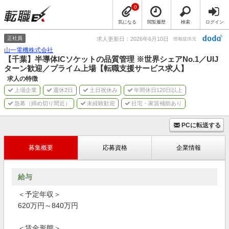
0
気になる
閲覧履歴
検索
ログイン
正社員
求人更新日：2026年6月10日
情報提供元
山一電機株式会社
【千葉】半導体ICソケットの品質管理 ※世界シェアNo.1／UIJ
ターン歓迎／プライム上場【転職支援サービス求人】
求人の特徴
上場企業
週休2日
土日祝休み
年間休日120日以上
急募（締め切り間近）
未経験歓迎
社宅・家賃補助あり
PCに転送する
募集概要
応募資格
企業情報
給与
＜予定年収＞
620万円～840万円
＜賃金形態＞