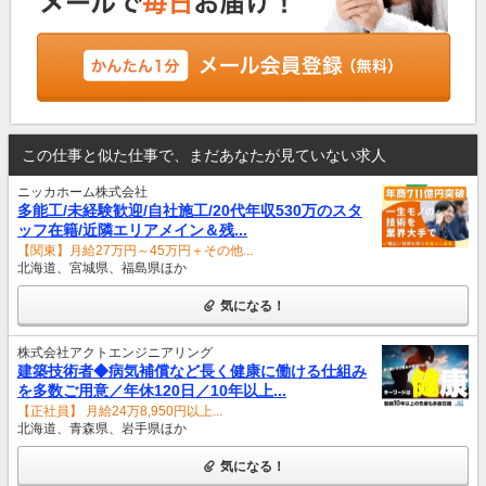
この仕事と似た仕事で、まだあなたが見ていない求人
ニッカホーム株式会社
多能工/未経験歓迎/自社施工/20代年収530万のスタ
ッフ在籍/近隣エリアメイン＆残...
【関東】月給27万円～45万円＋その他...
北海道、宮城県、福島県ほか
気になる！
株式会社アクトエンジニアリング
建築技術者◆病気補償など長く健康に働ける仕組み
を多数ご用意／年休120日／10年以上...
【正社員】 月給24万8,950円以上...
北海道、青森県、岩手県ほか
気になる！