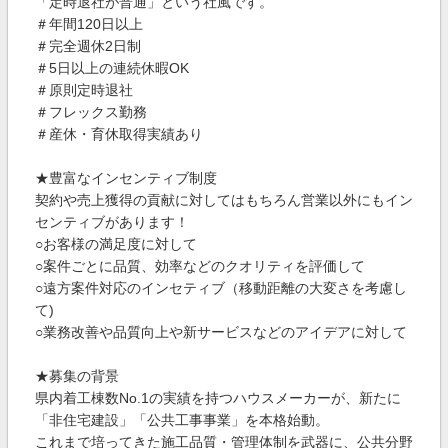
「定時退社が普通」という社風です。
＃年間120日以上
＃完全週休2日制
＃5日以上の連続休暇OK
＃原則定時退社
＃フレックス勤務
＃産休・育休取得実績あり
★豊富なインセンティブ制度
契約や売上獲得の貢献に対してはもちろん営業以外にもイン
センティブがあります！
○お客様の満足度に対して
○案件ごとに品質、効率などのクオリティを評価して
○遠方案件対応のインセティブ（移動距離の大変さを考慮し
て)
○業務改善や品質向上や新サービスなどのアイデアに対して
★募集の背景
県内着工棟数No.1の実績を持つハウスメーカーが、新たに
「非住宅建設」「公共工事事業」を本格始動。
これまで培ってきた施工品質・管理体制を武器に、公共分野