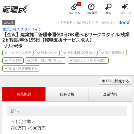
0
気になる
閲覧履歴
検索
ログイン
正社員
求人更新日：2026年7月10日
情報提供元
株式会社ＡＸＳデザイン
【金沢】建築施工管理◆週休3日OK選べるワークスタイル/残業
2ｈ程度/年休155日【転職支援サービス求人】
求人の特徴
フレックス勤務
残業少ない
年間休日120日以上
第二新卒歓迎
学歴不問
急募（締め切り間近）
転勤なし・勤務地限定
社宅・家賃補助あり
PCに転送する
募集概要
応募資格
企業情報
給与
＜予定年収＞
700万円～900万円