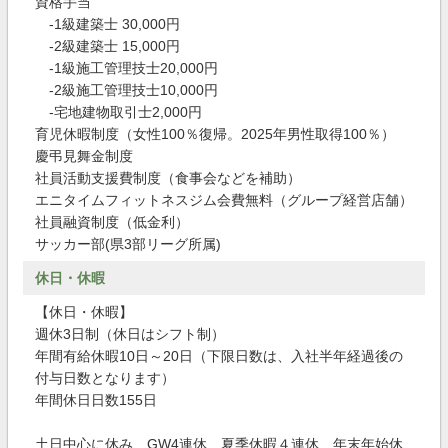
資格手当
-1級建築士 30,000円
-2級建築士 15,000円
-1級施工管理技士20,000円
-2級施工管理技士10,000円
-宅地建物取引士2,000円
育児休暇制度（女性100％復帰。2025年男性取得100％）
慶弔見舞金制度
社員活動支援費制度（食事会などを補助）
エニタイムフィットネスジム会費無料（グループ経営店舗）
社員融資制度（低金利）
サッカー部(県3部リーグ所属)
休日・休暇
【休日・休暇】
週休3日制（休日はシフト制）
年間有給休暇10日～20日（下限日数は、入社半年経過後の
付与日数となります）
年間休日日数155日
土日中心に休み、GW4連休、夏季休暇４連休、年末年始休