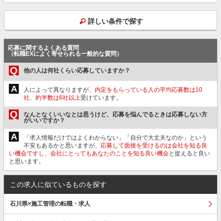
詳しい条件で探す
応募に関するよくある質問
（転職EXによく寄せられる一般的な質問）
Q
他の人は何社くらい応募していますか？
A
人によって異なりますが、
内定をもらっている人の平均応募数は10
社、約半数は6社以上
受けています。
Q
なんとなくいいなとは思うけど、応募を悩んでるときは応募しない方
がいいですか？
A
「求人情報だけではよくわからない」「自分で大丈夫なのか」という
不安もあるかと思いますが、
応募して面接を受けるのは会社を知る良
い機会ですし、会社にとってもあなたのことを知る良い機会
と捉えると良い
と思います。
この求人に似ているものを探す
石川県×施工管理の転職・求人