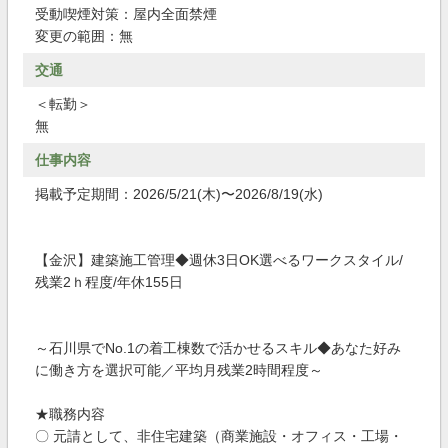
受動喫煙対策：屋内全面禁煙
変更の範囲：無
交通
＜転勤＞
無
仕事内容
掲載予定期間：2026/5/21(木)〜2026/8/19(水)
【金沢】建築施工管理◆週休3日OK選べるワークスタイル/
残業2ｈ程度/年休155日
～石川県でNo.1の着工棟数で活かせるスキル◆あなた好み
に働き方を選択可能／平均月残業2時間程度～
★職務内容
〇 元請として、非住宅建築（商業施設・オフィス・工場・