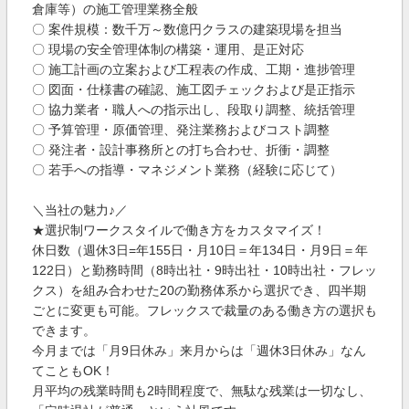
倉庫等）の施工管理業務全般
〇 案件規模：数千万～数億円クラスの建築現場を担当
〇 現場の安全管理体制の構築・運用、是正対応
〇 施工計画の立案および工程表の作成、工期・進捗管理
〇 図面・仕様書の確認、施工図チェックおよび是正指示
〇 協力業者・職人への指示出し、段取り調整、統括管理
〇 予算管理・原価管理、発注業務およびコスト調整
〇 発注者・設計事務所との打ち合わせ、折衝・調整
〇 若手への指導・マネジメント業務（経験に応じて）
＼当社の魅力♪／
★選択制ワークスタイルで働き方をカスタマイズ！
休日数（週休3日=年155日・月10日＝年134日・月9日＝年
122日）と勤務時間（8時出社・9時出社・10時出社・フレッ
クス）を組み合わせた20の勤務体系から選択でき、四半期
ごとに変更も可能。フレックスで裁量のある働き方の選択も
できます。
今月までは「月9日休み」来月からは「週休3日休み」なん
てこともOK！
月平均の残業時間も2時間程度で、無駄な残業は一切なし、