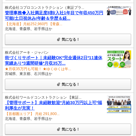
株式会社コプロコンストラクション（東証プラ...
管理事務◆入社満足度8割/入社1年目で年収450万円
可能/土日祝休み/年齢＆学歴＆経...
【北海道】月給252,960円 【青森...
北海道、青森県、岩手県ほか
気になる！
株式会社アーキ・ジャパン
街づくりサポート｜未経験OK*完全週休2日*11連休
実績あり*3週間研修*月収35万...
★月収35万円も可能！ ★ゆくゆくは年...
宮城県、東京都、石川県ほか
気になる！
株式会社ワールドコンストラクション 【東証...
【管理サポート】未経験歓迎*月給30万円以上可*福
利厚生が充実！
【首都圏エリア】 月給 291,800...
北海道、青森県、岩手県ほか
気になる！