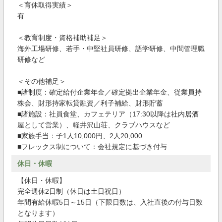
＜育休取得実績＞
有
＜教育制度・資格補助補足＞
海外工場研修、若手・中堅社員研修、語学研修、中間管理職
研修など
＜その他補足＞
■諸制度：確定給付企業年金／確定拠出企業年金、従業員持
株会、財形持家転貸融資／利子補給、財形貯蓄
■諸施設：社員食堂、カフェテリア（17:30以降は社内居酒
屋として営業）、軽井沢山荘、クラブハウスなど
■家族手当：子1人10,000円、2人20,000
■フレックス制について：会社規定に基づき付与
休日・休暇
【休日・休暇】
完全週休2日制（休日は土日祝日）
年間有給休暇5日～15日（下限日数は、入社直後の付与日数
となります）