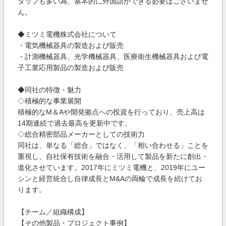
タッフも多い為、基本的に外国語ができる必要はございませ
ん。
◆ミツミ電機株式会社について
・電気機械器具の製造および販売
・計測機械器具、光学機械器具、医療衛生機械器具および電
子工業応用製品の製造および販売
◆同社の特徴・魅力
◇積極的な事業展開
積極的なM＆Aや開発拠点への投資を行っており、売上高は
14期連続で過去最高を更新中です。
◇総合精密部品メーカーとしての技術力
同社は、単なる「総合」ではなく、「相い合わせる」ことを
重視し、自社保有技術を融合・活用して製品を新たに創出・
進化させています。2017年にミツミ電機と、2019年にユー
シンと経営統合し自律成長とM&Aの両輪で成長を続けてお
ります。
【チーム／組織構成】
【その他製品・プロジェクト事例】