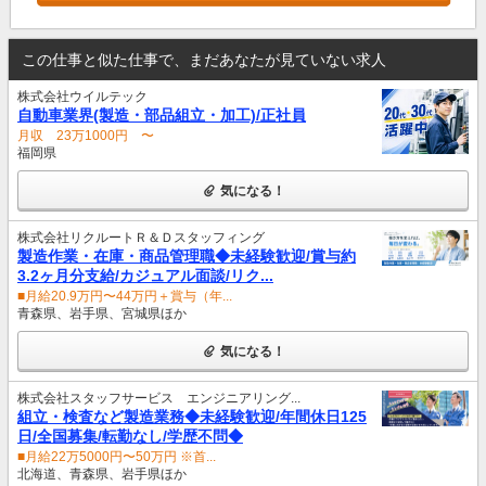
この仕事と似た仕事で、まだあなたが見ていない求人
株式会社ウイルテック
自動車業界(製造・部品組立・加工)/正社員
月収 23万1000円 〜
福岡県
気になる！
株式会社リクルートＲ＆Ｄスタッフィング
製造作業・在庫・商品管理職◆未経験歓迎/賞与約
3.2ヶ月分支給/カジュアル面談/リク...
■月給20.9万円〜44万円＋賞与（年...
青森県、岩手県、宮城県ほか
気になる！
株式会社スタッフサービス エンジニアリング...
組立・検査など製造業務◆未経験歓迎/年間休日125
日/全国募集/転勤なし/学歴不問◆
■月給22万5000円〜50万円 ※首...
北海道、青森県、岩手県ほか