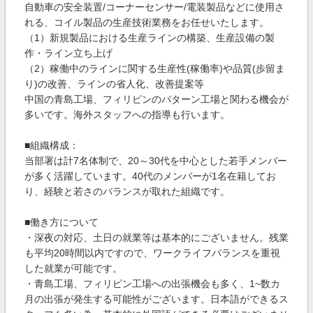
自動車の安全装置/コーナーセンサー/電装製品などに使用さ
れる、コイル製品の生産技術業務をお任せいたします。
（1）新規製品における生産ラインの構築、生産設備の製
作・ライン立ち上げ
（2）稼働中のラインに関する生産性(稼働率)や品質(歩留ま
り)の改善、ラインの省人化、改善提案等
中国の青島工場、フィリピンのバターン工場と関わる機会が
多いです。海外スタッフへの指導も行います。
■組織構成：
当部署は計7名体制で、20～30代を中心とした若手メンバー
が多く活躍しています。40代のメンバーが1名在籍してお
り、経験と若さのバランスが取れた組織です。
■働き方について
・深夜の対応、土日の就業等は基本的にございません。残業
も平均20時間以内ですので、ワークライフバランスを重視
した就業が可能です。
・青島工場、フィリピン工場への出張機会も多く、1~数カ
月の出張が発生する可能性がございます。日本語ができるス