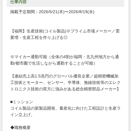
仕事内容
掲載予定期間：2026/5/21(木)〜2026/8/19(水)
【福岡】生産技術(コイル製品)※プライム市場メーカー／需
要増・生産工程を作り上げる◎
※マイカー通勤可能（全体の4割が福岡・北九州地方から通
勤/都市圏で生活しながら通勤することが可能）
【連結売上高1.5兆円のグローバル優良企業／超精密機械加
工技術とモーター、センサー、半導体、無線技術等のエレク
トロニクス技術の双方に強みがある総合精密部品メーカー】
■ミッション
コイル製品の新製品開発、量産化に向けた工程設計と生産ラ
イン立上げ。
◆職務概要