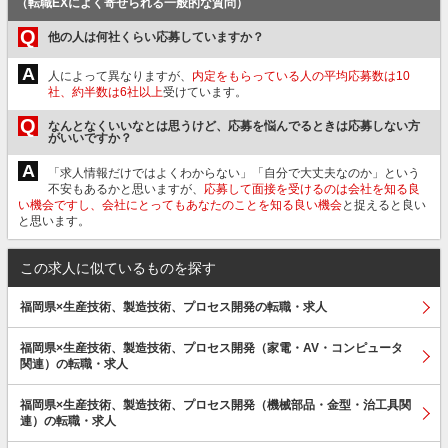
（転職EXによく寄せられる一般的な質問）
Q
他の人は何社くらい応募していますか？
A
人によって異なりますが、
内定をもらっている人の平均応募数は10
社、約半数は6社以上
受けています。
Q
なんとなくいいなとは思うけど、応募を悩んでるときは応募しない方
がいいですか？
A
「求人情報だけではよくわからない」「自分で大丈夫なのか」という
不安もあるかと思いますが、
応募して面接を受けるのは会社を知る良
い機会ですし、会社にとってもあなたのことを知る良い機会
と捉えると良い
と思います。
この求人に似ているものを探す
福岡県×生産技術、製造技術、プロセス開発の転職・求人
福岡県×生産技術、製造技術、プロセス開発（家電・AV・コンピュータ
関連）の転職・求人
福岡県×生産技術、製造技術、プロセス開発（機械部品・金型・治工具関
連）の転職・求人