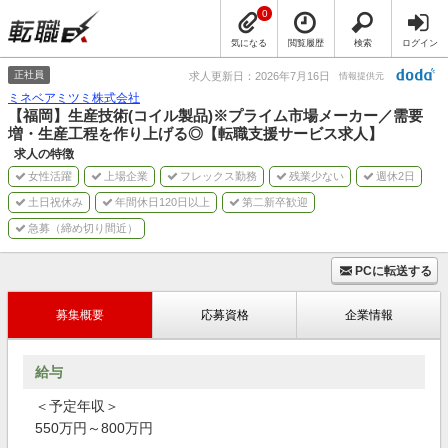
0
気になる
閲覧履歴
検索
ログイン
正社員
求人更新日：2026年7月16日
情報提供元
ミネベアミツミ株式会社
【福岡】生産技術(コイル製品)※プライム市場メーカー／需要
増・生産工程を作り上げる◎【転職支援サービス求人】
求人の特徴
女性活躍
上場企業
フレックス勤務
残業少ない
週休2日
土日祝休み
年間休日120日以上
第二新卒歓迎
急募（締め切り間近）
PCに転送する
募集概要
応募資格
企業情報
給与
＜予定年収＞
550万円～800万円