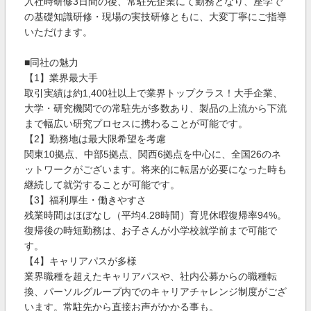
入社時研修3日間の後、常駐先企業にて勤務となり、座学で
の基礎知識研修・現場の実技研修ともに、大変丁寧にご指導
いただけます。
■同社の魅力
【1】業界最大手
取引実績は約1,400社以上で業界トップクラス！大手企業、
大学・研究機関での常駐先が多数あり、製品の上流から下流
まで幅広い研究プロセスに携わることが可能です。
【2】勤務地は最大限希望を考慮
関東10拠点、中部5拠点、関西6拠点を中心に、全国26のネ
ットワークがございます。将来的に転居が必要になった時も
継続して就労することが可能です。
【3】福利厚生・働きやすさ
残業時間はほぼなし（平均4.28時間）育児休暇復帰率94%。
復帰後の時短勤務は、お子さんが小学校就学前まで可能で
す。
【4】キャリアパスが多様
業界職種を超えたキャリアパスや、社内公募からの職種転
換、パーソルグループ内でのキャリアチャレンジ制度がござ
います。常駐先から直接お声がかかる事も。