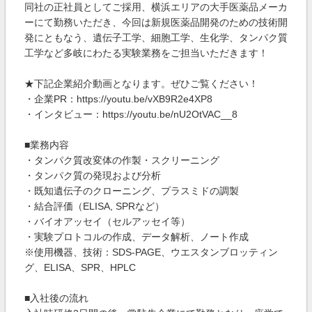
同社の正社員としてご採用、横浜エリアの大手医薬品メーカ
ーにて勤務いただき、今回は新規医薬品開発のための技術開
発にともなう、遺伝子工学、細胞工学、生化学、タンパク質
工学など多岐にわたる実験業務をご担当いただきます！
★下記企業紹介動画となります。ぜひご覧ください！
・企業PR：https://youtu.be/vXB9R2e4XP8
・インタビュー：https://youtu.be/nU2OtVAC__8
■業務内容
・タンパク質改変体の作製・スクリーニング
・タンパク質の発現および分析
・既知遺伝子のクローニング、プラスミドの調製
・結合評価（ELISA, SPRなど）
・バイオアッセイ（セルアッセイ等）
・実験プロトコルの作成、データ解析、ノート作成
※使用機器、技術：SDS-PAGE、ウエスタンブロッティン
グ、ELISA、SPR、HPLC
■入社後の流れ