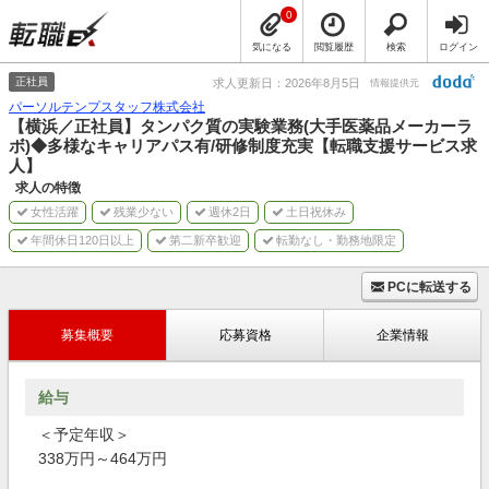
0
気になる
閲覧履歴
検索
ログイン
正社員
求人更新日：2026年8月5日
情報提供元
パーソルテンプスタッフ株式会社
【横浜／正社員】タンパク質の実験業務(大手医薬品メーカーラ
ボ)◆多様なキャリアパス有/研修制度充実【転職支援サービス求
人】
求人の特徴
女性活躍
残業少ない
週休2日
土日祝休み
年間休日120日以上
第二新卒歓迎
転勤なし・勤務地限定
PCに転送する
募集概要
応募資格
企業情報
給与
＜予定年収＞
338万円～464万円