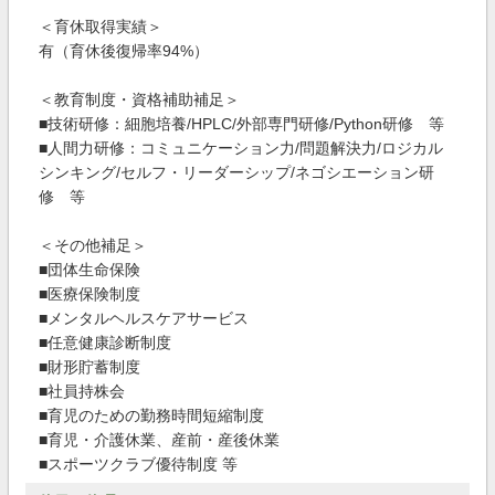
＜育休取得実績＞
有（育休後復帰率94%）
＜教育制度・資格補助補足＞
■技術研修：細胞培養/HPLC/外部専門研修/Python研修 等
■人間力研修：コミュニケーション力/問題解決力/ロジカル
シンキング/セルフ・リーダーシップ/ネゴシエーション研
修 等
＜その他補足＞
■団体生命保険
■医療保険制度
■メンタルヘルスケアサービス
■任意健康診断制度
■財形貯蓄制度
■社員持株会
■育児のための勤務時間短縮制度
■育児・介護休業、産前・産後休業
■スポーツクラブ優待制度 等