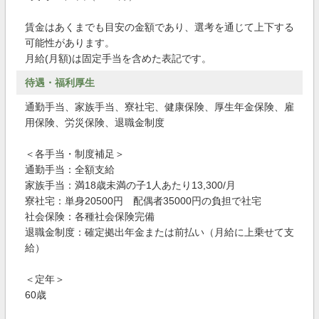
賃金はあくまでも目安の金額であり、選考を通じて上下する
可能性があります。
月給(月額)は固定手当を含めた表記です。
待遇・福利厚生
通勤手当、家族手当、寮社宅、健康保険、厚生年金保険、雇
用保険、労災保険、退職金制度
＜各手当・制度補足＞
通勤手当：全額支給
家族手当：満18歳未満の子1人あたり13,300/月
寮社宅：単身20500円 配偶者35000円の負担で社宅
社会保険：各種社会保険完備
退職金制度：確定拠出年金または前払い（月給に上乗せて支
給）
＜定年＞
60歳