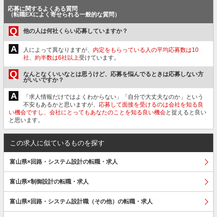
応募に関するよくある質問
（転職EXによく寄せられる一般的な質問）
Q
他の人は何社くらい応募していますか？
A
人によって異なりますが、
内定をもらっている人の平均応募数は10
社、約半数は6社以上
受けています。
Q
なんとなくいいなとは思うけど、応募を悩んでるときは応募しない方
がいいですか？
A
「求人情報だけではよくわからない」「自分で大丈夫なのか」という
不安もあるかと思いますが、
応募して面接を受けるのは会社を知る良
い機会ですし、会社にとってもあなたのことを知る良い機会
と捉えると良い
と思います。
この求人に似ているものを探す
富山県×回路・システム設計の転職・求人
富山県×制御設計の転職・求人
富山県×回路・システム設計職（その他）の転職・求人