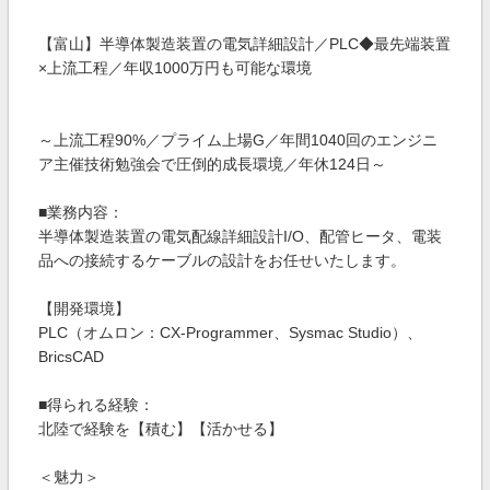
【富山】半導体製造装置の電気詳細設計／PLC◆最先端装置
×上流工程／年収1000万円も可能な環境
～上流工程90%／プライム上場G／年間1040回のエンジニ
ア主催技術勉強会で圧倒的成長環境／年休124日～
■業務内容：
半導体製造装置の電気配線詳細設計I/O、配管ヒータ、電装
品への接続するケーブルの設計をお任せいたします。
【開発環境】
PLC（オムロン：CX-Programmer、Sysmac Studio）、
BricsCAD
■得られる経験：
北陸で経験を【積む】【活かせる】
＜魅力＞