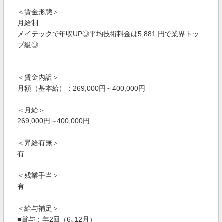
＜賃金形態＞
月給制
メイテックで年収UP◎平均技術料金は5,881 円で業界トッ
プ級◎
＜賃金内訳＞
月額（基本給）：269,000円～400,000円
＜月給＞
269,000円～400,000円
＜昇給有無＞
有
＜残業手当＞
有
＜給与補足＞
■賞与：年2回（6､12月）