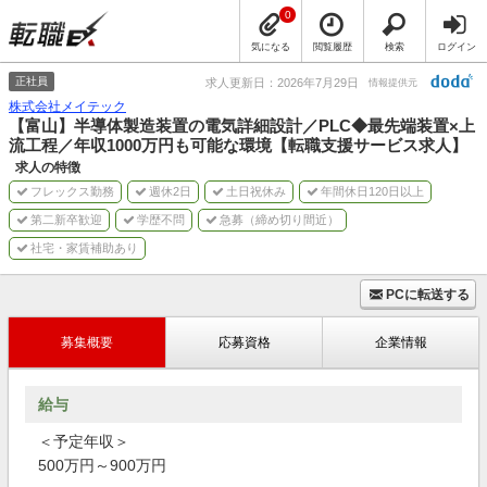
0
気になる
閲覧履歴
検索
ログイン
正社員
求人更新日：2026年7月29日
情報提供元
株式会社メイテック
【富山】半導体製造装置の電気詳細設計／PLC◆最先端装置×上
流工程／年収1000万円も可能な環境【転職支援サービス求人】
求人の特徴
フレックス勤務
週休2日
土日祝休み
年間休日120日以上
第二新卒歓迎
学歴不問
急募（締め切り間近）
社宅・家賃補助あり
PCに転送する
募集概要
応募資格
企業情報
給与
＜予定年収＞
500万円～900万円