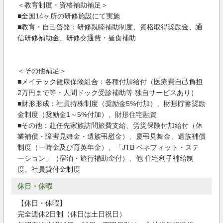
＜教育制度・資格補助補足＞
■全国14ヶ所の研修施設にて実施
■教育・自己啓発：研修親睦補助制度、資格取得奨励金、通
信研修補助金、研修交通費・昼食補助
＜その他補足＞
■メイテック健康保険組合：各種付加給付（医療費自己負担
2万円まで等・人間ドック受診補助等 独自サービスあり）
■財形形成：社員持株制度（奨励金5%付加）、財形貯蓄奨励
金制度（奨励金1～5%付加）、財形住宅融資
■その他：赴任先家族訪問旅費支給、労災保険付加給付（休
業補償・障害見舞金・遺族弔慰金）、慶弔見舞金、遺族補償
制度（一時金及び育英年金）、「JTB ベネフィット・ステ
ーション」（宿泊・旅行補助金付）、他 住宅利子補給制
度、社員貸付金制度
休日・休暇
【休日・休暇】
完全週休2日制（休日は土日祝日）