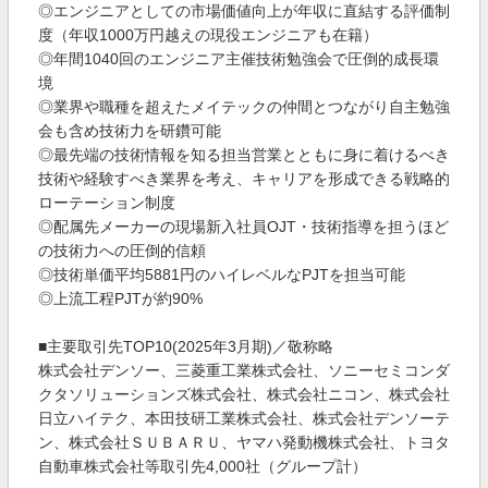
◎エンジニアとしての市場価値向上が年収に直結する評価制
度（年収1000万円越えの現役エンジニアも在籍）
◎年間1040回のエンジニア主催技術勉強会で圧倒的成長環
境
◎業界や職種を超えたメイテックの仲間とつながり自主勉強
会も含め技術力を研鑽可能
◎最先端の技術情報を知る担当営業とともに身に着けるべき
技術や経験すべき業界を考え、キャリアを形成できる戦略的
ローテーション制度
◎配属先メーカーの現場新入社員OJT・技術指導を担うほど
の技術力への圧倒的信頼
◎技術単価平均5881円のハイレベルなPJTを担当可能
◎上流工程PJTが約90%
■主要取引先TOP10(2025年3月期)／敬称略
株式会社デンソー、三菱重工業株式会社、ソニーセミコンダ
クタソリューションズ株式会社、株式会社ニコン、株式会社
日立ハイテク、本田技研工業株式会社、株式会社デンソーテ
ン、株式会社ＳＵＢＡＲＵ、ヤマハ発動機株式会社、トヨタ
自動車株式会社等取引先4,000社（グループ計）