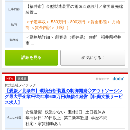
【福井市】金型製造装置の電気回路設計／業界最先端
仕事内容
装置...
＜予定年収＞ 530万円～800万円 ＜賃金形態＞ 月給
給与
制 ＜賃金内訳＞ 月額（...
＜勤務地詳細＞ 顧客先（福井県） 住所：福井県福井
勤務地
市 ...
詳細を見る
気になる！
NEW
正社員
情報提供元
株式会社メイテック
【愛媛／北条市】環境分析装置の制御開発◇アウトソーシン
グ最大手企業/平均年収638万円/無借金経営【転職支援サービ
ス求人】
女性活躍
残業少ない
週休2日
土日祝休み
年間休日120日以上
第二新卒歓迎
学歴不問
求人の特徴
社宅・家賃補助あり