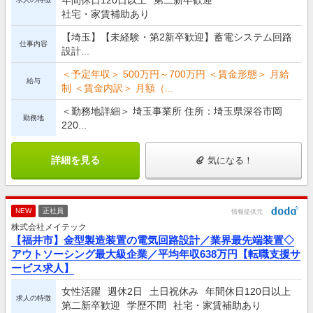
社宅・家賃補助あり
【埼玉】【未経験・第2新卒歓迎】蓄電システム回路
仕事内容
設計...
＜予定年収＞ 500万円～700万円 ＜賃金形態＞ 月給
給与
制 ＜賃金内訳＞ 月額（...
＜勤務地詳細＞ 埼玉事業所 住所：埼玉県深谷市岡
勤務地
220...
詳細を見る
気になる！
NEW
正社員
情報提供元
株式会社メイテック
【福井市】金型製造装置の電気回路設計／業界最先端装置◇
アウトソーシング最大級企業／平均年収638万円【転職支援サ
ービス求人】
女性活躍
週休2日
土日祝休み
年間休日120日以上
求人の特徴
第二新卒歓迎
学歴不問
社宅・家賃補助あり