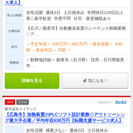
ス求人】
女性活躍
週休2日
土日祝休み
年間休日120日以上
求人の特徴
第二新卒歓迎
学歴不問
社宅・家賃補助あり
【石川／能美市】自動搬送装置のシーケンス制御業務
仕事内容
◇ア...
＜予定年収＞ 530万円～800万円 ＜賃金形態＞ 月給
給与
制 ＜賃金内訳＞ 月額（...
＜勤務地詳細＞ 顧客先（石川県） 住所：石川県能美
勤務地
市 ...
詳細を見る
気になる！
NEW
正社員
情報提供元
株式会社メイテック
【広島市】加熱装置のPLCソフト設計業務◇アウトソーシン
グ最大手企業／平均年収638万円【転職支援サービス求人】
女性活躍
残業少ない
週休2日
土日祝休み