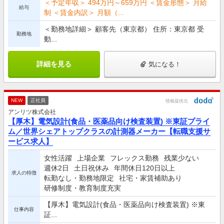
＜予定年収＞ 494万円～659万円 ＜賃金形態＞ 月給
給与
制 ＜賃金内訳＞ 月額（...
＜勤務地詳細＞ 顧客先（東京都） 住所：東京都 受
勤務地
動...
詳細を見る
気になる！
NEW
正社員
情報提供元
アンリツ株式会社
【厚木】電気設計(食品・医薬品向け検査装置) ※東証プライ
ム／世界シェアトップクラスの計測器メーカー【転職支援サ
ービス求人】
女性活躍
上場企業
フレックス勤務
残業少ない
週休2日
土日祝休み
年間休日120日以上
求人の特徴
転勤なし・勤務地限定
社宅・家賃補助あり
研修制度・教育制度充実
【厚木】電気設計(食品・医薬品向け検査装置) ※東
仕事内容
証...