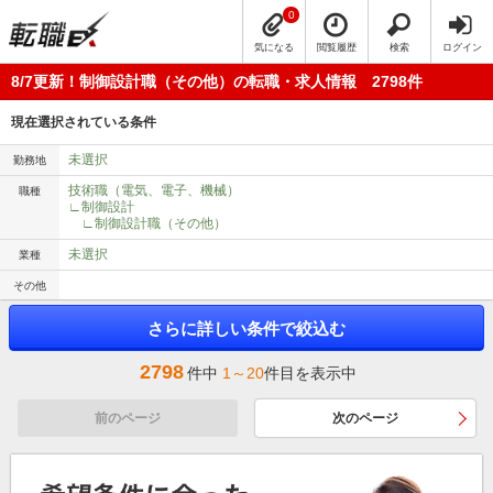
0
気になる
閲覧履歴
検索
ログイン
8/7更新！制御設計職（その他）の転職・求人情報 2798件
現在選択されている条件
未選択
勤務地
技術職（電気、電子、機械）
職種
∟制御設計
∟制御設計職（その他）
未選択
業種
その他
さらに詳しい条件で絞込む
2798
件中
1～20
件目を表示中
前のページ
次のページ