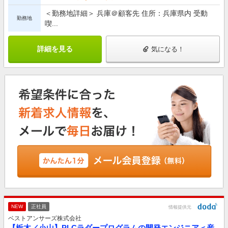
＜勤務地詳細＞ 兵庫＠顧客先 住所：兵庫県内 受動
勤務地
喫...
詳細を見る
気になる！
NEW
正社員
情報提供元
ベストアンサーズ株式会社
【栃木／小山】PLCラダープログラムの開発エンジニア＜産