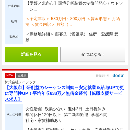
【愛媛／北条市】環境分析装置の制御開発◇アウトソ
仕事内容
ーシ...
＜予定年収＞ 530万円～800万円 ＜賃金形態＞ 月給
給与
制 ＜賃金内訳＞ 月額（...
＜勤務地詳細＞ 顧客先（愛媛県） 住所：愛媛県 受
勤務地
動...
詳細を見る
気になる！
NEW
正社員
情報提供元
株式会社メイテック
【大阪市】研削盤のシーケンス制御～安定就業＆給与UPで更
に専門性UP！平均年収638万／無借金経営【転職支援サービ
ス求人】
女性活躍
残業少ない
週休2日
土日祝休み
年間休日120日以上
第二新卒歓迎
学歴不問
求人の特徴
社宅・家賃補助あり
【大阪市】研削盤のシーケンス制御～安定就業＆給与