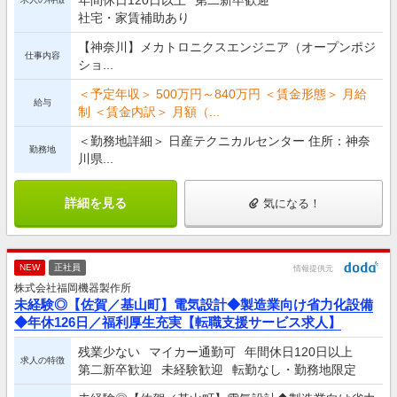
年間休日120日以上
第二新卒歓迎
社宅・家賃補助あり
【神奈川】メカトロニクスエンジニア（オープンポジ
仕事内容
ショ...
＜予定年収＞ 500万円～840万円 ＜賃金形態＞ 月給
給与
制 ＜賃金内訳＞ 月額（...
＜勤務地詳細＞ 日産テクニカルセンター 住所：神奈
勤務地
川県...
詳細を見る
気になる！
NEW
正社員
情報提供元
株式会社福岡機器製作所
未経験◎【佐賀／基山町】電気設計◆製造業向け省力化設備
◆年休126日／福利厚生充実【転職支援サービス求人】
残業少ない
マイカー通勤可
年間休日120日以上
求人の特徴
第二新卒歓迎
未経験歓迎
転勤なし・勤務地限定