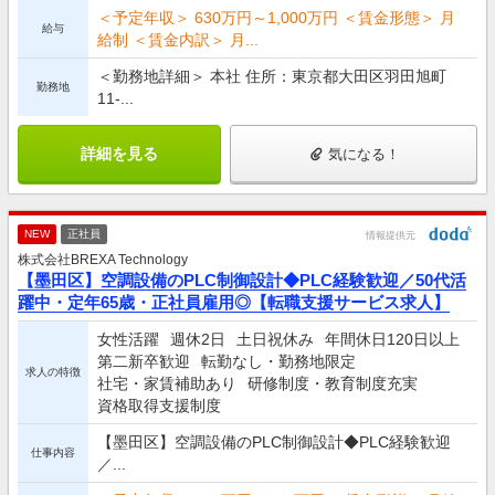
＜予定年収＞ 630万円～1,000万円 ＜賃金形態＞ 月
給与
給制 ＜賃金内訳＞ 月...
＜勤務地詳細＞ 本社 住所：東京都大田区羽田旭町
勤務地
11-...
詳細を見る
気になる！
NEW
正社員
情報提供元
株式会社BREXA Technology
【墨田区】空調設備のPLC制御設計◆PLC経験歓迎／50代活
躍中・定年65歳・正社員雇用◎【転職支援サービス求人】
女性活躍
週休2日
土日祝休み
年間休日120日以上
第二新卒歓迎
転勤なし・勤務地限定
求人の特徴
社宅・家賃補助あり
研修制度・教育制度充実
資格取得支援制度
【墨田区】空調設備のPLC制御設計◆PLC経験歓迎
仕事内容
／...