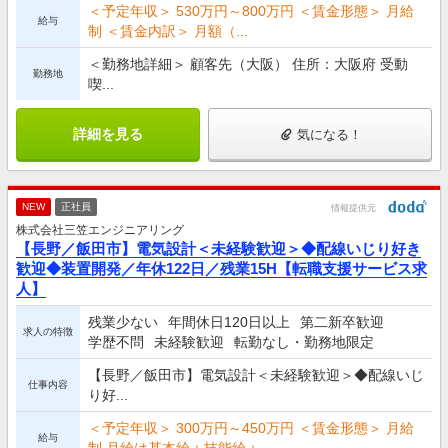
＜予定年収＞ 530万円～800万円 ＜賃金形態＞ 月給
給与
制 ＜賃金内訳＞ 月額（...
＜勤務地詳細＞ 顧客先（大阪） 住所：大阪府 受動
勤務地
喫...
詳細を見る
気になる！
NEW
正社員
情報提供元
株式会社三笠エンジニアリング
【長野／飯田市】電気設計＜未経験歓迎＞◆配線いじり好き
歓迎◆装置開発／年休122日／残業15H【転職支援サービス求
人】
残業少ない
年間休日120日以上
第二新卒歓迎
求人の特徴
学歴不問
未経験歓迎
転勤なし・勤務地限定
【長野／飯田市】電気設計＜未経験歓迎＞◆配線いじ
仕事内容
り好...
＜予定年収＞ 300万円～450万円 ＜賃金形態＞ 月給
給与
制 月給は基本給＋技能給＋...