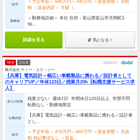
＜予定年収＞ 600万円～700万円 ＜賃金形態＞ 月給
給与
制 ＜賃金内訳＞ 月額（...
＜勤務地詳細＞ 本社 住所：富山県富山市月岡町2-
勤務地
96...
詳細を見る
気になる！
NEW
正社員
情報提供元
株式会社 ティー・エス・ジー
【兵庫】電気設計～幅広い車載製品に携わる／設計者として
のキャリアUP／年休123日／残業月20h【転職支援サービス求
人】
残業少ない
週休2日
年間休日120日以上
学歴不問
求人の特徴
転勤なし・勤務地限定
【兵庫】電気設計～幅広い車載製品に携わる／設計者
仕事内容
とし...
＜予定年収＞ 470万円～660万円 ＜賃金形態＞ 月給
給与
制 特記事項なし ＜賃金...