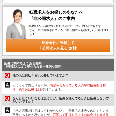
転職求人をお探しのあなたへ
『非公開求人』のご案内
転職EXなら複数の人材紹介会社に一括で登録ができます。
サイト内に掲載されていない非公開求人も検討したい方はコチ
ラ！
紹介会社に登録して
非公開求人を見る(無料)
応募に関するよくある質問
（転職EXによく寄せられる一般的な質問）
Q
他の人は何社くらい応募していますか？
A
人によって異なりますが、
内定をもらっている人の平均応募数は10
社、約半数は6社以上
受けています。
Q
なんとなくいいなとは思うけど、応募を悩んでるときは応募しない方
がいいですか？
A
「求人情報だけではよくわからない」「自分で大丈夫なのか」という
不安もあるかと思いますが、
応募して面接を受けるのは会社を知る良