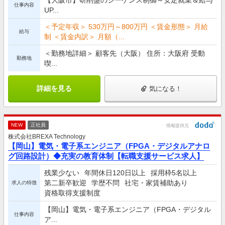
仕事内容
UP...
＜予定年収＞ 530万円～800万円 ＜賃金形態＞ 月給
給与
制 ＜賃金内訳＞ 月額（...
＜勤務地詳細＞ 顧客先（大阪） 住所：大阪府 受動
勤務地
喫...
詳細を見る
気になる！
NEW
正社員
情報提供元
株式会社BREXA Technology
【岡山】電気・電子系エンジニア（FPGA・デジタルアナロ
グ回路設計）◆充実の教育体制【転職支援サービス求人】
残業少ない
年間休日120日以上
採用枠5名以上
第二新卒歓迎
学歴不問
社宅・家賃補助あり
求人の特徴
資格取得支援制度
【岡山】電気・電子系エンジニア（FPGA・デジタル
仕事内容
ア...