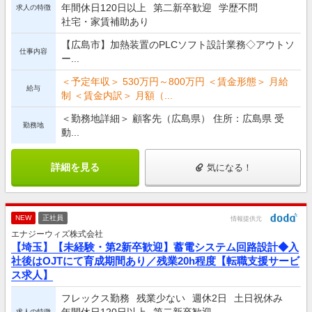
年間休日120日以上
第二新卒歓迎
学歴不問
求人の特徴
社宅・家賃補助あり
【広島市】加熱装置のPLCソフト設計業務◇アウトソ
仕事内容
ー...
＜予定年収＞ 530万円～800万円 ＜賃金形態＞ 月給
給与
制 ＜賃金内訳＞ 月額（...
＜勤務地詳細＞ 顧客先（広島県） 住所：広島県 受
勤務地
動...
詳細を見る
気になる！
NEW
正社員
情報提供元
エナジーウィズ株式会社
【埼玉】【未経験・第2新卒歓迎】蓄電システム回路設計◆入
社後はOJTにて育成期間あり／残業20h程度【転職支援サービ
ス求人】
フレックス勤務
残業少ない
週休2日
土日祝休み
年間休日120日以上
第二新卒歓迎
求人の特徴