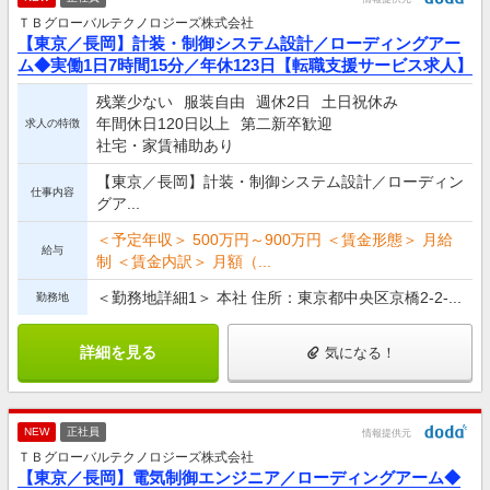
ＴＢグローバルテクノロジーズ株式会社
【東京／長岡】計装・制御システム設計／ローディングアー
ム◆実働1日7時間15分／年休123日【転職支援サービス求人】
残業少ない
服装自由
週休2日
土日祝休み
年間休日120日以上
第二新卒歓迎
求人の特徴
社宅・家賃補助あり
【東京／長岡】計装・制御システム設計／ローディン
仕事内容
グア...
＜予定年収＞ 500万円～900万円 ＜賃金形態＞ 月給
給与
制 ＜賃金内訳＞ 月額（...
＜勤務地詳細1＞ 本社 住所：東京都中央区京橋2-2-...
勤務地
詳細を見る
気になる！
NEW
正社員
情報提供元
ＴＢグローバルテクノロジーズ株式会社
【東京／長岡】電気制御エンジニア／ローディングアーム◆