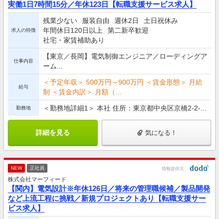
実働1日7時間15分／年休123日【転職支援サービス求人】
残業少ない
服装自由
週休2日
土日祝休み
年間休日120日以上
第二新卒歓迎
求人の特徴
社宅・家賃補助あり
【東京／長岡】電気制御エンジニア／ローディングア
仕事内容
ーム...
＜予定年収＞ 500万円～900万円 ＜賃金形態＞ 月給
給与
制 ＜賃金内訳＞ 月額（...
＜勤務地詳細1＞ 本社 住所：東京都中央区京橋2-2-...
勤務地
詳細を見る
気になる！
NEW
正社員
情報提供元
株式会社マーフィード
【関内】電気設計※年休126日／将来の管理職候補／製品開発
など上流工程に挑戦／新規プロジェクトあり【転職支援サー
ビス求人】