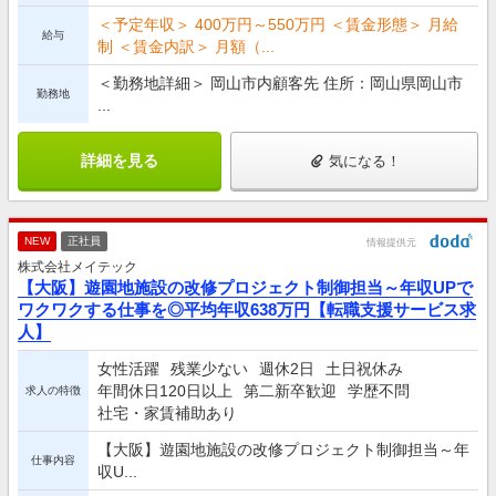
＜予定年収＞ 400万円～550万円 ＜賃金形態＞ 月給
給与
制 ＜賃金内訳＞ 月額（...
＜勤務地詳細＞ 岡山市内顧客先 住所：岡山県岡山市
勤務地
...
詳細を見る
気になる！
NEW
正社員
情報提供元
株式会社メイテック
【大阪】遊園地施設の改修プロジェクト制御担当～年収UPで
ワクワクする仕事を◎平均年収638万円【転職支援サービス求
人】
女性活躍
残業少ない
週休2日
土日祝休み
年間休日120日以上
第二新卒歓迎
学歴不問
求人の特徴
社宅・家賃補助あり
【大阪】遊園地施設の改修プロジェクト制御担当～年
仕事内容
収U...