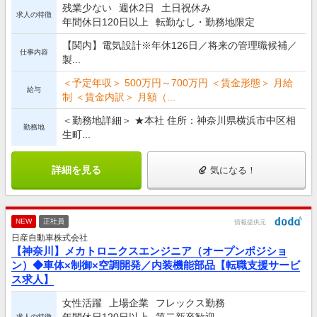
残業少ない
週休2日
土日祝休み
求人の特徴
年間休日120日以上
転勤なし・勤務地限定
【関内】電気設計※年休126日／将来の管理職候補／
仕事内容
製...
＜予定年収＞ 500万円～700万円 ＜賃金形態＞ 月給
給与
制 ＜賃金内訳＞ 月額（...
＜勤務地詳細＞ ★本社 住所：神奈川県横浜市中区相
勤務地
生町...
詳細を見る
気になる！
NEW
正社員
情報提供元
日産自動車株式会社
【神奈川】メカトロニクスエンジニア（オープンポジショ
ン）◆車体×制御×空調開発／内装機能部品【転職支援サービ
ス求人】
女性活躍
上場企業
フレックス勤務
求人の特徴