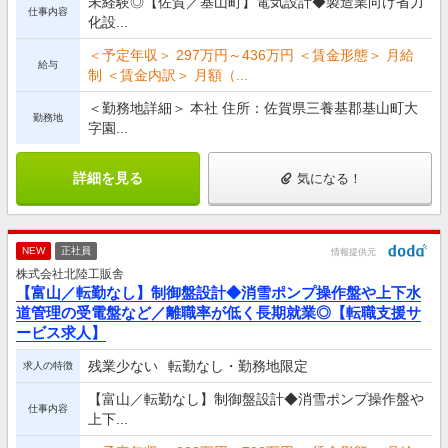
未経験◎【佐賀／基山町】電気設計◆製造業向け省力
仕事内容
化設...
＜予定年収＞ 297万円～436万円 ＜賃金形態＞ 月給
給与
制 ＜賃金内訳＞ 月額（...
＜勤務地詳細＞ 本社 住所：佐賀県三養基郡基山町大
勤務地
字園...
詳細を見る
気になる！
NEW
正社員
情報提供元
株式会社北陸工販舎
【富山／転勤なし】制御盤設計◆消雪ポンプ操作盤や上下水
道管理の受電盤など／離職率が低く長期就業◎【転職支援サ
ービス求人】
残業少ない
転勤なし・勤務地限定
求人の特徴
【富山／転勤なし】制御盤設計◆消雪ポンプ操作盤や
仕事内容
上下...