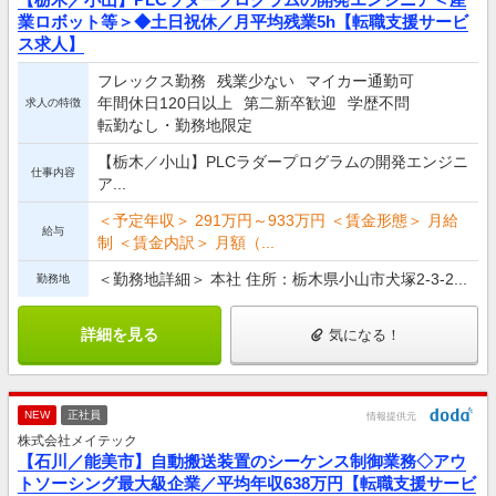
業ロボット等＞◆土日祝休／月平均残業5h【転職支援サービ
ス求人】
フレックス勤務
残業少ない
マイカー通勤可
年間休日120日以上
第二新卒歓迎
学歴不問
求人の特徴
転勤なし・勤務地限定
【栃木／小山】PLCラダープログラムの開発エンジニ
仕事内容
ア...
＜予定年収＞ 291万円～933万円 ＜賃金形態＞ 月給
給与
制 ＜賃金内訳＞ 月額（...
＜勤務地詳細＞ 本社 住所：栃木県小山市犬塚2-3-2...
勤務地
詳細を見る
気になる！
NEW
正社員
情報提供元
株式会社メイテック
【石川／能美市】自動搬送装置のシーケンス制御業務◇アウ
トソーシング最大級企業／平均年収638万円【転職支援サービ