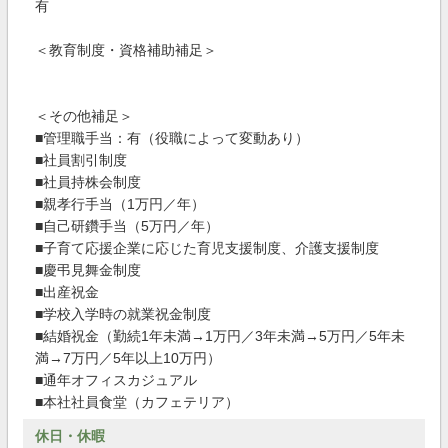
有
＜教育制度・資格補助補足＞
＜その他補足＞
■管理職手当：有（役職によって変動あり）
■社員割引制度
■社員持株会制度
■親孝行手当（1万円／年）
■自己研鑽手当（5万円／年）
■子育て応援企業に応じた育児支援制度、介護支援制度
■慶弔見舞金制度
■出産祝金
■学校入学時の就業祝金制度
■結婚祝金（勤続1年未満→1万円／3年未満→5万円／5年未
満→7万円／5年以上10万円）
■通年オフィスカジュアル
■本社社員食堂（カフェテリア）
休日・休暇