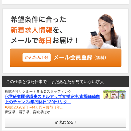
この仕事と似た仕事で、まだあなたが見ていない求人
株式会社リクルートＲ＆Ｄスタッフィング
化学研究開発職◆スキルアップ支援充実/市場価値向
上のチャンス/年間休日120日/リク...
■月給20.9万円〜44万円＋賞与（年...
青森県、岩手県、宮城県ほか
気になる！