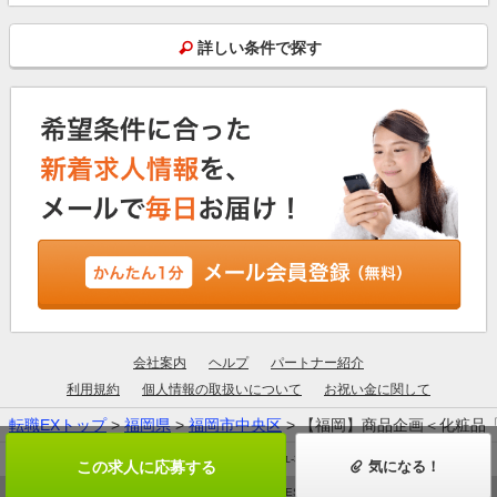
詳しい条件で探す
会社案内
ヘルプ
パートナー紹介
利用規約
個人情報の取扱いについて
お祝い金に関して
転職EXトップ
>
福岡県
>
福岡市中央区
> 【福岡】商品企画＜化粧品
厚生労働大臣許可：13-ユ-305190
この求人に応募する
気になる！
© ZIGExN ALL RIGHTS RESERVED.