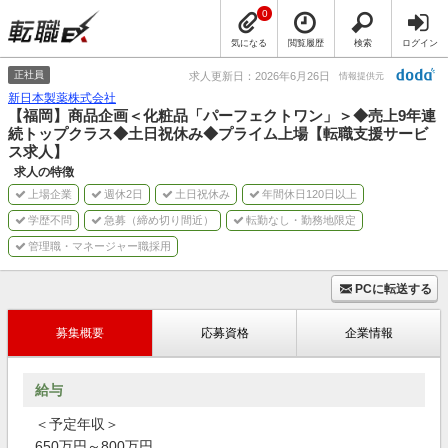
0
気になる
閲覧履歴
検索
ログイン
正社員
求人更新日：2026年6月26日
情報提供元
新日本製薬株式会社
【福岡】商品企画＜化粧品「パーフェクトワン」＞◆売上9年連
続トップクラス◆土日祝休み◆プライム上場【転職支援サービ
ス求人】
求人の特徴
上場企業
週休2日
土日祝休み
年間休日120日以上
学歴不問
急募（締め切り間近）
転勤なし・勤務地限定
管理職・マネージャー職採用
PCに転送する
募集概要
応募資格
企業情報
給与
＜予定年収＞
650万円～800万円