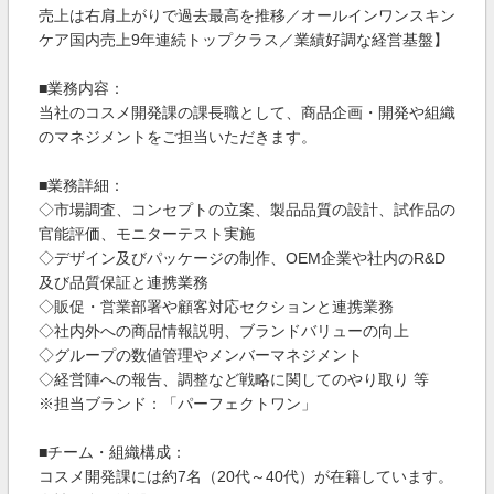
売上は右肩上がりで過去最高を推移／オールインワンスキン
ケア国内売上9年連続トップクラス／業績好調な経営基盤】
■業務内容：
当社のコスメ開発課の課長職として、商品企画・開発や組織
のマネジメントをご担当いただきます。
■業務詳細：
◇市場調査、コンセプトの立案、製品品質の設計、試作品の
官能評価、モニターテスト実施
◇デザイン及びパッケージの制作、OEM企業や社内のR&D
及び品質保証と連携業務
◇販促・営業部署や顧客対応セクションと連携業務
◇社内外への商品情報説明、ブランドバリューの向上
◇グループの数値管理やメンバーマネジメント
◇経営陣への報告、調整など戦略に関してのやり取り 等
※担当ブランド：「パーフェクトワン」
■チーム・組織構成：
コスメ開発課には約7名（20代～40代）が在籍しています。