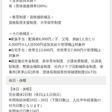
＜育休取得実績＞
有（育休後復帰率100%）
＜教育制度・資格補助補足＞
資格取得支援制度、大学留学制度
＜その他補足＞
■家族手当：配偶者6,000円／子、父母、弟妹1人当たり
4,000円※1人目500円追加支給※管理職は対象外
■住宅手当：世帯主13,600円、非世帯主7,800円※管理職は
対象外
■確定拠出年金制度、産休育休制度、介護休業制度、社員表
彰制度、懇親会補助金制度、社内クラブ活動補助金制度、保
養所(草津山荘)所有、団体長期損害所得補償制度(GLTD)
休日・休暇
【休日・休暇】
完全週休2日制（休日は土日祝日）
年間有給休暇10日～20日（下限日数は、入社半年経過後の
付与日数となります）
年間休日日数124日