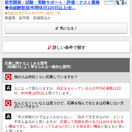
研究開発・試験・実験サポート・評価・テスト業務
◆未経験歓迎/年間休日120日以上/全...
■月給20.9万円〜44万円＋賞与（年...
青森県、岩手県、宮城県ほか
気になる！
詳しい条件で探す
応募に関するよくある質問
（転職EXによく寄せられる一般的な質問）
Q
他の人は何社くらい応募していますか？
A
人によって異なりますが、
内定をもらっている人の平均応募数は10
社、約半数は6社以上
受けています。
Q
なんとなくいいなとは思うけど、応募を悩んでるときは応募しない方
がいいですか？
A
「求人情報だけではよくわからない」「自分で大丈夫なのか」という
不安もあるかと思いますが、
応募して面接を受けるのは会社を知る良
い機会ですし、会社にとってもあなたのことを知る良い機会
と捉えると良い
と思います。