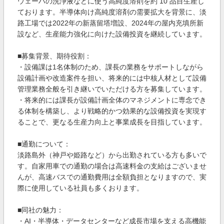
ウェーハの洗浄液などに使う高純度溶剤を約 10 品目生産し
ております。半導体向け高純度溶剤の需要拡大を背景に、淡
路工場では2022年の新蒸留塔増設、2024年の屋内充填所新
設など、生産能力強化に向けた設備投資を継続しています。
■募集背景、期待役割：
・設備課は1名体制のため、課長の業務をサポートしながら
設備計画や改造案件を担い、将来的には中核人材として設備
管理業務全般を引き継いでいただける方を募集しています。
・将来的には課長が設備計画全体のマネジメントに専念でき
る体制を構築し、より戦略的かつ効果的な設備投資を実現す
ることで、更なる生産力向上と事業成長を目指しています。
■通勤について：
淡路島外（神戸や姫路など）から出勤されている方も多いで
す。自家用車での通勤の場合は高速料金の支給はございませ
んが、高速バスでの通勤費用は全額負担となりますので、実
際に使用している社員も多くおります。
■同社の魅力：
・AI・半導体・データセンターなど成長市場を支える高機能