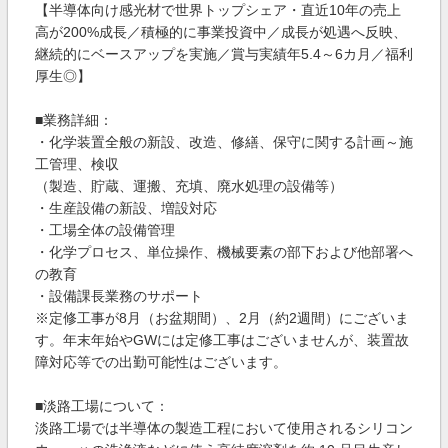
【半導体向け感光材で世界トップシェア・直近10年の売上
高が200%成長／積極的に事業投資中／成長が処遇へ反映、
継続的にベースアップを実施／賞与実績年5.4～6カ月／福利
厚生◎】
■業務詳細：
・化学装置全般の新設、改造、修繕、保守に関する計画～施
工管理、検収
（製造、貯蔵、運搬、充填、廃水処理の設備等）
・生産設備の新設、増設対応
・工場全体の設備管理
・化学プロセス、単位操作、機械要素の部下および他部署へ
の教育
・設備課長業務のサポート
※定修工事が8月（お盆期間）、2月（約2週間）にございま
す。年末年始やGWには定修工事はございませんが、装置故
障対応等での出勤可能性はございます。
■淡路工場について：
淡路工場では半導体の製造工程において使用されるシリコン