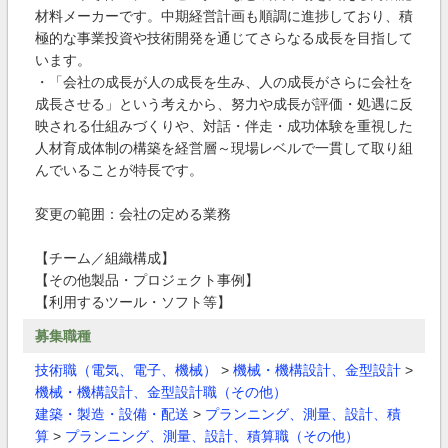
材料メーカーです。中期経営計画も順調に進捗しており、積
極的な事業投資や技術開発を通じてさらなる成長を目指して
います。
・「会社の成長が人の成長を生み、人の成長がさらに会社を
成長させる」という考えから、努力や成長が評価・処遇に反
映される仕組みづくりや、対話・伴走・成功体験を重視した
人材育成体制の構築を経営層～現場レベルで一貫して取り組
んでいることが特長です。
変更の範囲：会社の定める業務
【チーム／組織構成】
【その他製品・プロジェクト事例】
【利用するツール・ソフト等】
募集職種
技術職（電気、電子、機械）
>
機械・機構設計、金型設計
>
機械・機構設計、金型設計職（その他）
建築・製造・設備・配送
>
プランニング、測量、設計、積
算
>
プランニング、測量、設計、積算職（その他）