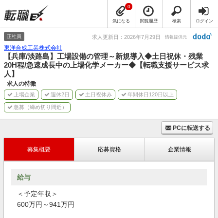
0
気になる
閲覧履歴
検索
ログイン
正社員
求人更新日：2026年7月29日
情報提供元
東洋合成工業株式会社
【兵庫/淡路島】工場設備の管理～新規導入◆土日祝休・残業
20H程/急速成長中の上場化学メーカー◆【転職支援サービス求
人】
求人の特徴
上場企業
週休2日
土日祝休み
年間休日120日以上
急募（締め切り間近）
PCに転送する
募集概要
応募資格
企業情報
給与
＜予定年収＞
600万円～941万円