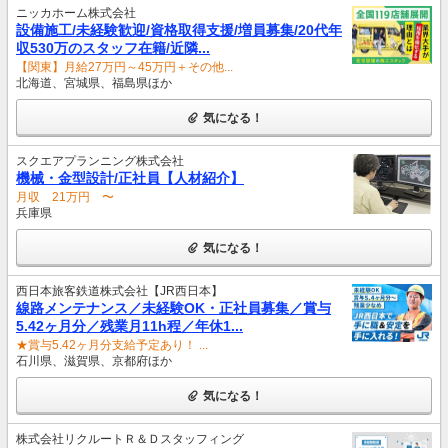
ニッカホーム株式会社
設備施工/未経験歓迎/資格取得支援/増員募集/20代年
収530万のスタッフ在籍/近隣...
【関東】月給27万円～45万円＋その他...
北海道、宮城県、福島県ほか
気になる！
スクエアプランニング株式会社
機械・金型設計/正社員【人材紹介】
月収 21万円 〜
兵庫県
気になる！
西日本旅客鉄道株式会社【JR西日本】
線路メンテナンス／未経験OK・正社員募集／賞与
5.42ヶ月分／残業月11h程／年休1...
★賞与5.42ヶ月分支給予定あり！ ...
石川県、滋賀県、京都府ほか
気になる！
株式会社リクルートＲ＆Ｄスタッフィング