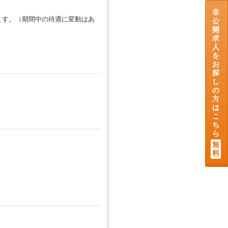
非
ます。（期間中の待遇に変動はあ
公
開
求
人
を
お
探
し
の
方
は
こ
ち
ら
無
料