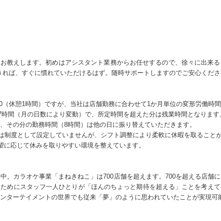
をお教えします。初めはアシスタント業務からお任せするので、徐々に出来
きれば、すぐに慣れていただけるはず。随時サポートしますのでご安心くださ
8:00（休憩1時間）ですが、当社は店舗勤務に合わせて1か月単位の変形労働時
177時間（月の日数により変動）で、所定時間を超えた分は残業時間となります
、その分の勤務時間（8時間）は他の日に振り替えていただきます。
は制度として設定していませんが、シフト調整により柔軟に休暇を取ること
希望に応じて休みを取りやすい環境を整えています。
中。カラオケ事業「まねきねこ」は700店舗を超えます。700を超える店舗
うためにスタッフ一人ひとりが「ほんのちょっと期待を超える」ことを考えて
ンターテイメントの世界でも従来「夢」のように思われていたことが実現可