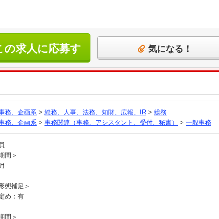
この求人に応募す
気になる！
る
事務、企画系
>
総務、人事、法務、知財、広報、IR
>
総務
事務、企画系
>
事務関連（事務、アシスタント、受付、秘書）
>
一般事務
社員
期間＞
ヶ月
形態補足＞
定め：有
期間＞