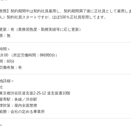
形態】契約期間中は契約社員雇用し、契約期間満了後に正社員として雇用し
ん）契約社員スタートですが、ほぼ100％正社員登用してます。
更新：有（業務習熟度・勤務実績等に応じ更新）
限：無
時間＞
～18:00 （所定労働時間：8時間0分）
間：60分
労働有無：有
地詳細＞
社
京都渋谷区道玄坂2-25-12 道玄坂通10階
最寄駅：各線／渋谷駅
煙対策：屋内全面禁煙
範囲：会社の定める事業所
＞