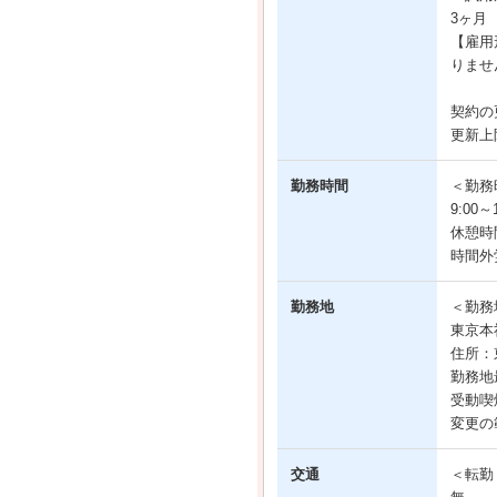
3ヶ月
【雇用
りませ
契約の
更新上
勤務時間
＜勤務
9:00
休憩時
時間外
勤務地
＜勤務
東京本
住所：東
勤務地
受動喫
変更の
交通
＜転勤