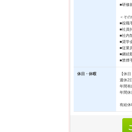
■研修
＜その
■役職
■社員
■社内
■奨学
■従業
■継続
■禁煙
休日・休暇
【休日
週休2
年間有
年間休
有給休