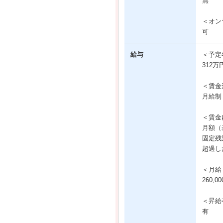
無
＜オン
可
給与
＜予定
312万
＜賃金
月給制
＜賃金
月額（基
固定残業
超過し
＜月給
260,
＜昇給
有