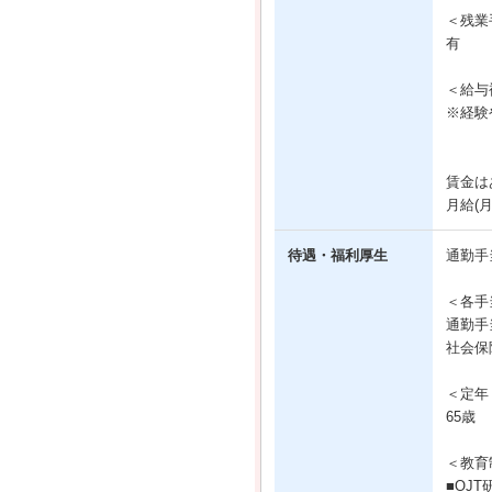
＜残業
有
＜給与
※経験
賃金は
月給(
待遇・福利厚生
通勤手
＜各手
通勤手
社会保
＜定年
65歳
＜教育
■OJT