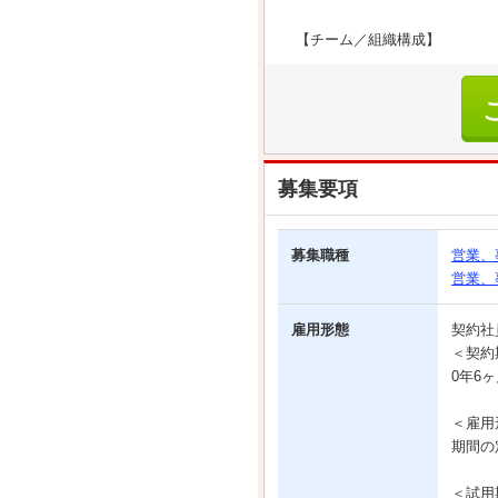
【チーム／組織構成】
募集要項
募集職種
営業、
営業、
雇用形態
契約
＜契約
0年6
＜雇用
期間の
＜試用