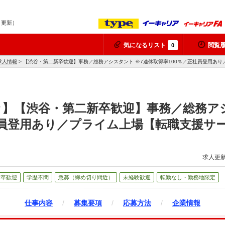
7 更新）
気になるリスト
閲覧
0
求人情報
> 【渋谷・第二新卒歓迎】事務／総務アシスタント ※7連休取得率100％／正社員登用あ
】【渋谷・第二新卒歓迎】事務／総務アシ
社員登用あり／プライム上場【転職支援サ
求人更新
新卒歓迎
学歴不問
急募（締め切り間近）
未経験歓迎
転勤なし・勤務地限定
仕事内容
/
募集要項
/
応募方法
/
企業情報