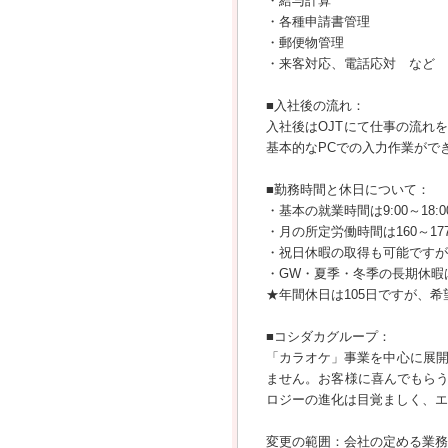
・給与計算
・各種申請書管理
・郵便物管理
・来客対応、電話応対 など
■入社後の流れ：
入社後はOJTにて仕事の流れ
基本的なPCでの入力作業がで
■勤務時間と休日について：
・基本の就業時間は9:00～1
・月の所定労働時間は160～
・祝日休暇の取得も可能ですが
・GW・夏季・冬季の長期休暇
★年間休日は105日ですが、
■コシダカグループ：
「カラオケ」事業を中心に展開
ません。お客様に喜んでもら
ロジーの進化は目覚ましく、エ
変更の範囲：会社の定める業務