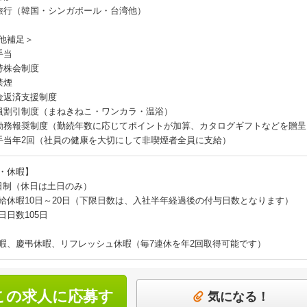
旅行（韓国・シンガポール・台湾他）
他補足＞
手当
持株会制度
禁煙
金返済支援制度
員割引制度（まねきねこ・ワンカラ・温浴）
勤務報奨制度（勤続年数に応じてポイントが加算、カタログギフトなどを贈呈
手当年2回（社員の健康を大切にして非喫煙者全員に支給）
・休暇】
日制（休日は土日のみ）
給休暇10日～20日（下限日数は、入社半年経過後の付与日数となります）
日日数105日
暇、慶弔休暇、リフレッシュ休暇（毎7連休を年2回取得可能です）
この求人に応募す
気になる！