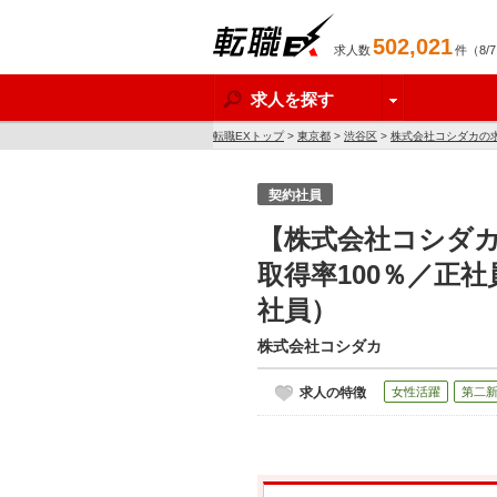
502,021
求人数
件（8/
転職EX
求人を探す
転職EXトップ
>
東京都
>
渋谷区
>
株式会社コシダカの
契約社員
【株式会社コシダカ
取得率100％／正
社員）
株式会社コシダカ
求人の特徴
女性活躍
第二