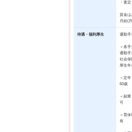
・査定
賃金は
月給(
待遇・福利厚生
通勤手
＜各手
通勤手
社会保
厚生年
＜定年
60歳
＜副業
可
＜育休
有