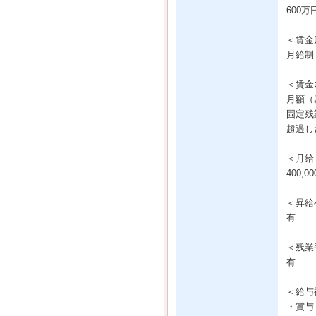
600万
＜賃金
月給制
＜賃金
月額（基
固定残業
超過し
＜月給
400,
＜昇給
有
＜残業
有
＜給与
・賞与