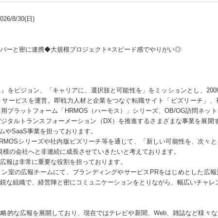
6/8/30(日)
バーと密に連携◆大規模プロジェクト×スピード感でやりがい◎
』をビジョン、「キャリアに、選択肢と可能性を」をミッションとし、200
トサービスを運営。即戦力人材と企業をつなぐ転職サイト「ビズリーチ」、
用プラットフォーム「HRMOS（ハーモス）」シリーズ、OB/OG訪問ネッ
タルトランスフォーメーション（DX）を推進するさまざまな事業を展開するV
ームやSaaS事業を担っております。
RMOSシリーズや社内版ビズリーチ等を通じて、「新しい可能性を、次々
000名規模の会社へと非連続に成長させていきたいと考えております。
広報は非常に重要な役割を担っております。
ョン室の広報チームにて、ブランディングやサービスPRをはじめとした広報
鋭な組織で、経営陣と密にコミュニケーションをとりながら、幅広いチャレ
略的な広報を展開しており、現在ではテレビや新聞、Web、雑誌など様々