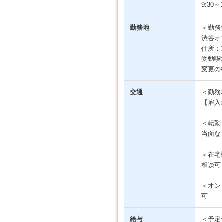
9:30～1
勤務地
＜勤務
渋谷オ
住所：
受動喫
変更の
交通
＜勤務
【雇入
＜転勤
当面な
＜在宅
相談可
＜オン
可
給与
＜予定