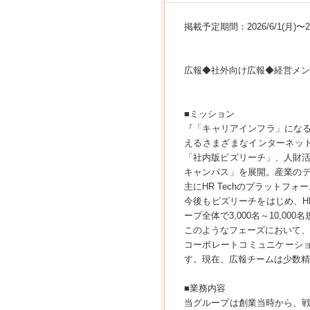
掲載予定期間：2026/6/1(月)〜202
広報◆社外向け広報◆経営メン
■ミッション
『「キャリアインフラ」になる
えるさまざまなインターネッ
「社内版ビズリーチ」、人財活
キャンパス」を展開。産業のデジ
主にHR Techのプラットフォ
今後もビズリーチをはじめ、H
ープ全体で3,000名～10,
このようなフェーズにおいて、
コーポレートコミュニケーシ
す。現在、広報チームは少数精
■業務内容
当グループは創業当時から、戦