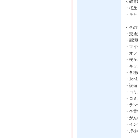
＜教育
・桜丘
・キャ
＜その
・交通
・部活
・マイ
・オフ
・桜丘
・キッ
・各種
・1on1
・設備
・コミ
・コミ
・ラン
・企業
・がん
・イン
・持株