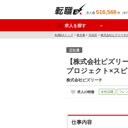
516,566
求人数
件（8/
転職EX
求人を探す
転職EXトップ
>
東京都
>
渋谷区
>
株式会社ビズリーチ
正社員
【株式会社ビズリ
プロジェクト×ス
株式会社ビズリーチ
求人の特徴
女性活躍
フレ
仕事内容