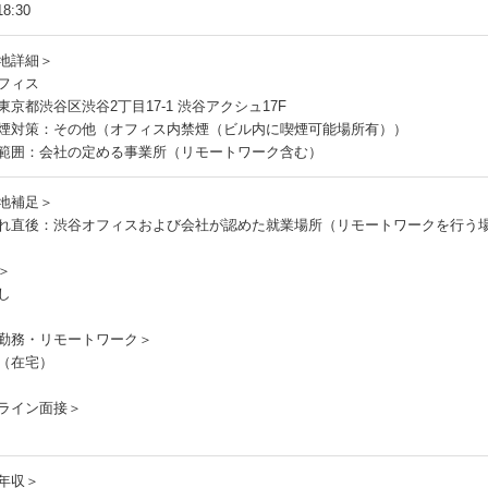
8:30
地詳細＞
フィス
東京都渋谷区渋谷2丁目17-1 渋谷アクシュ17F
煙対策：その他（オフィス内禁煙（ビル内に喫煙可能場所有））
範囲：会社の定める事業所（リモートワーク含む）
地補足＞
れ直後：渋谷オフィスおよび会社が認めた就業場所（リモートワークを行う
＞
し
勤務・リモートワーク＞
（在宅）
ライン面接＞
年収＞