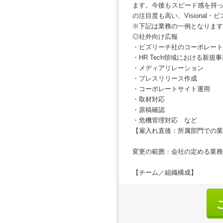
ます。今後もスピード感を持
の注目度も高い、Visiona
※下記は業務の一例となります
◎社外向け広報
・ビズリーチ社のコーポレート
・HR Tech領域における新規事
・メディアリレーション
・プレスリリース作成
・コーポレートサイト運用
・取材対応
・原稿確認
・危機管理対応 など
【雇入れ直後：所属部門での業
変更の範囲：会社の定める業務
【チーム／組織構成】