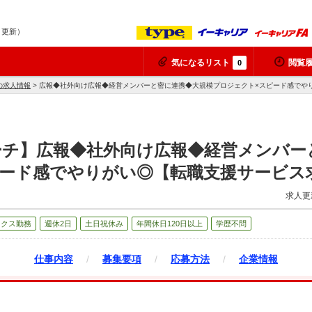
7 更新）
気になるリスト
閲覧
0
の求人情報
> 広報◆社外向け広報◆経営メンバーと密に連携◆大規模プロジェクト×スピード感でや
ーチ】広報◆社外向け広報◆経営メンバー
ピード感でやりがい◎【転職支援サービス
求人更
ックス勤務
週休2日
土日祝休み
年間休日120日以上
学歴不問
仕事内容
/
募集要項
/
応募方法
/
企業情報