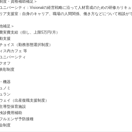
制度・資格補助補足＞
ユニバーシティ：Visionalの経営戦略に沿って人材育成のための研修カリキ
リア支援室：自身のキャリア、職場の人間関係、働き方などについて相談が
他補足＞
費実費支給（但し、上限5万円/月）
動支援
チョイス（勤務形態選択制度）
ィス内カフェ 等
ユニバーシティ
クオフ
表彰制度
・機器
ュノミ
ュラン
ウェイ（出産復職支援制度）
主導型保育施設
検診費用補助
フルエンザ予防接種
会制度