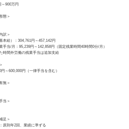
円～900万円
形態＞
内訳＞
本給）：304,761円～457,142円
手当/月：95,239円～142,858円（固定残業時間40時間0分/月）
た時間外労働の残業手当は追加支給
＞
000円～600,000円（一律手当を含む）
有無＞
手当＞
補足＞
：原則年2回、業績に準ずる