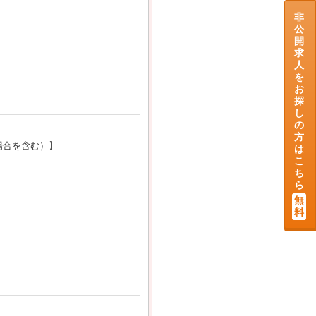
非
公
開
求
人
を
お
探
し
の
方
場合を含む）】
は
こ
ち
ら
無
料