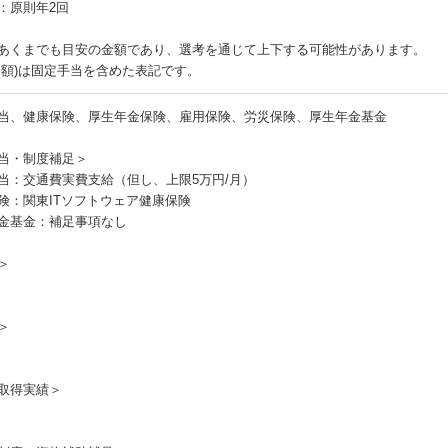
：原則年2回
あくまでも目安の金額であり、選考を通じて上下する可能性があります。
月額)は固定手当を含めた表記です。
当、健康保険、厚生年金保険、雇用保険、労災保険、厚生年金基金
当・制度補足＞
当：交通費実費支給（但し、上限5万円/月）
険：関東ITソフトウェア健康保険
金基金：補足事項なし
＞
＞
取得実績＞