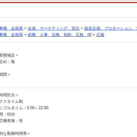
る
事務、企画系
>
企画、マーケティング、宣伝
>
販促企画、プロモーション、
事務、企画系
>
総務、人事、法務、知財、広報、IR
>
広報
員
形態補足＞
定め：無
期間＞
時間区分＞
クスタイム制
ブルタイム：5:00～22:00
間：60分
労働有無：有
的な勤務時間帯＞