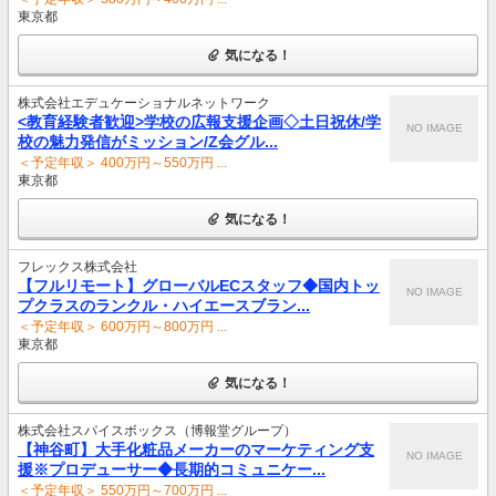
東京都
気になる！
株式会社エデュケーショナルネットワーク
<教育経験者歓迎>学校の広報支援企画◇土日祝休/学
NO IMAGE
校の魅力発信がミッション/Z会グル...
＜予定年収＞ 400万円～550万円 ...
東京都
気になる！
フレックス株式会社
【フルリモート】グローバルECスタッフ◆国内トッ
NO IMAGE
プクラスのランクル・ハイエースブラン...
＜予定年収＞ 600万円～800万円 ...
東京都
気になる！
株式会社スパイスボックス（博報堂グループ）
【神谷町】大手化粧品メーカーのマーケティング支
NO IMAGE
援※プロデューサー◆長期的コミュニケー...
＜予定年収＞ 550万円～700万円 ...