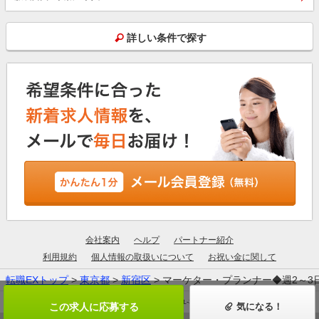
詳しい条件で探す
会社案内
ヘルプ
パートナー紹介
利用規約
個人情報の取扱いについて
お祝い金に関して
転職EXトップ
>
東京都
>
新宿区
> マーケター・プランナー◆週2～3
厚生労働大臣許可：13-ユ-305190
この求人に応募する
気になる！