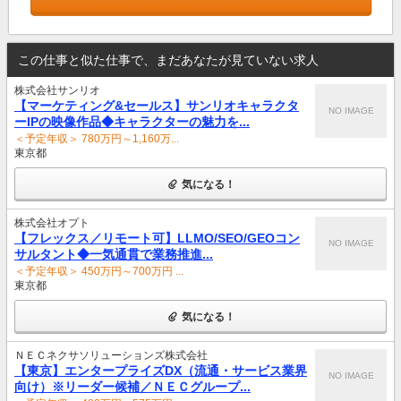
この仕事と似た仕事で、まだあなたが見ていない求人
株式会社サンリオ
【マーケティング&セールス】サンリオキャラクタ
NO IMAGE
ーIPの映像作品◆キャラクターの魅力を...
＜予定年収＞ 780万円～1,160万...
東京都
気になる！
株式会社オプト
【フレックス／リモート可】LLMO/SEO/GEOコン
NO IMAGE
サルタント◆一気通貫で業務推進...
＜予定年収＞ 450万円～700万円 ...
東京都
気になる！
ＮＥＣネクサソリューションズ株式会社
【東京】エンタープライズDX（流通・サービス業界
NO IMAGE
向け）※リーダー候補／ＮＥＣグループ...