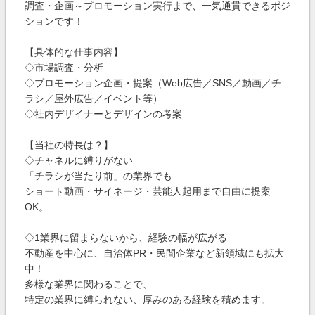
調査・企画～プロモーション実行まで、一気通貫できるポジ
ションです！
【具体的な仕事内容】
◇市場調査・分析
◇プロモーション企画・提案（Web広告／SNS／動画／チ
ラシ／屋外広告／イベント等）
◇社内デザイナーとデザインの考案
【当社の特長は？】
◇チャネルに縛りがない
「チラシが当たり前」の業界でも
ショート動画・サイネージ・芸能人起用まで自由に提案
OK。
◇1業界に留まらないから、経験の幅が広がる
不動産を中心に、自治体PR・民間企業など新領域にも拡大
中！
多様な業界に関わることで、
特定の業界に縛られない、厚みのある経験を積めます。