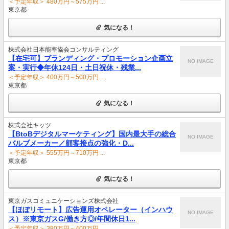
＜予定年収＞ 480万円～575万円 ...
東京都
気になる！
株式会社日本能率協会コンサルティング
【在宅可】ブランディング・プロモーション企画立
NO IMAGE
案・実行◆年休124日・土日祝休・残業...
＜予定年収＞ 400万円～500万円 ...
東京都
気になる！
株式会社キッツ
【BtoBデジタルマーケティング】国内最大手の総合
NO IMAGE
バルブメーカー／顧客接点の強化・D...
＜予定年収＞ 555万円～710万円 ...
東京都
気になる！
東京ガスコミュニケーションズ株式会社
【ほぼリモート】広告運用オペレーター（インハウ
NO IMAGE
ス）※東京ガスG/働き方◎/年間休日1...
＜予定年収＞ 380万円～400万円 ...