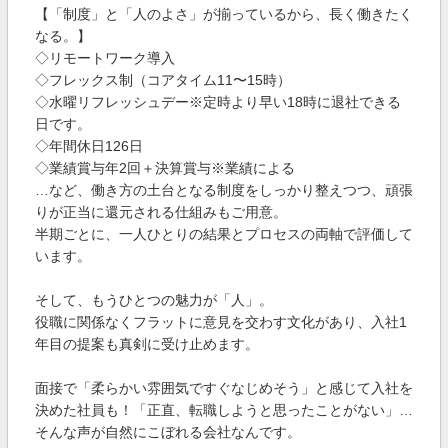
【「制度」と「人のよさ」が揃っているから、長く働きたく
なる。】
◇リモートワーク導入
◇フレックス制（コアタイム11〜15時）
◇水曜リフレッシュデー※定時より早い18時に退社できる
日です。
◇年間休日126日
◇業績賞与年2回＋決算賞与※業績による
…など、働き方の土台となる制度をしっかり整えつつ、頑張
りが正当に還元される仕組みもご用意。
半期ごとに、一人ひとりの結果とプロセスの両軸で評価して
います。
そして、もうひとつの魅力が「人」。
役職に関係なくフラットに意見を交わす文化があり、入社1
年目の提案も真剣に受け止めます。
面接で「柔らかい雰囲気ですぐなじめそう」と感じて入社を
決めた社員も！「正直、転職しようと思ったことがない」…
そんな声が自然にこぼれる会社なんです。