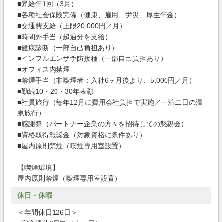
■昇給年1回（3月）
■各種社会保険完備（健康、雇用、労災、厚生年金）
■交通費支給（上限20,000円／月）
■時間外手当（超過分を支給）
■健康診断（一部自己負担あり）
■インフルエンザ予防接種（一部自己負担あり）
■オフィス内禁煙
■禁煙手当（非喫煙者：入社6ヶ月後より、5,000円／月）
■勤続10・20・30年表彰
■社員旅行（毎年12月に費用会社負担で実施／一泊二日の温
泉旅行）
■感謝祭（パートナー企業の方々を招待しての懇親会）
■資格取得報奨金（対象資格に条件あり）
■屋内原則禁煙（喫煙専用室設置）
【喫煙環境】
屋内原則禁煙（喫煙専用室設置）
休日・休暇
＜年間休日126日＞