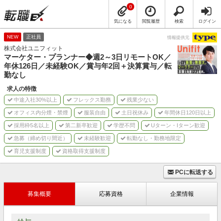
0
気になる
閲覧履歴
検索
ログイン
NEW
正社員
情報提供元
株式会社ユニフィット
マーケター・プランナー◆週2～3日リモートOK／
年休126日／未経験OK／賞与年2回＋決算賞与／転
勤なし
求人の特徴
中途入社30%以上
フレックス勤務
残業少ない
オフィス内分煙・禁煙
服装自由
土日祝休み
年間休日120日以上
採用枠5名以上
第二新卒歓迎
学歴不問
Uターン・Iターン歓迎
急募（締め切り間近）
未経験歓迎
転勤なし・勤務地限定
育児支援制度
資格取得支援制度
PCに転送する
募集概要
応募資格
企業情報