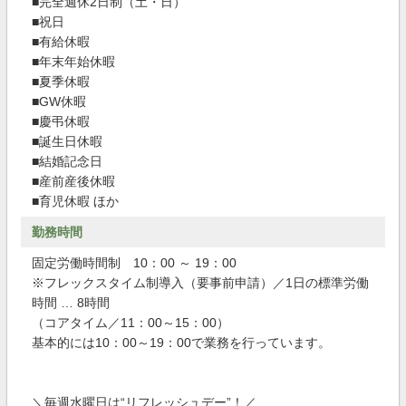
■完全週休2日制（土・日）
■祝日
■有給休暇
■年末年始休暇
■夏季休暇
■GW休暇
■慶弔休暇
■誕生日休暇
■結婚記念日
■産前産後休暇
■育児休暇 ほか
勤務時間
固定労働時間制 10：00 ～ 19：00
※フレックスタイム制導入（要事前申請）／1日の標準労働
時間 … 8時間
（コアタイム／11：00～15：00）
基本的には10：00～19：00で業務を行っています。
＼毎週水曜日は“リフレッシュデー”！／