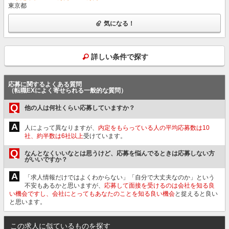
東京都
気になる！
詳しい条件で探す
応募に関するよくある質問
（転職EXによく寄せられる一般的な質問）
Q
他の人は何社くらい応募していますか？
A
人によって異なりますが、
内定をもらっている人の平均応募数は10
社、約半数は6社以上
受けています。
Q
なんとなくいいなとは思うけど、応募を悩んでるときは応募しない方
がいいですか？
A
「求人情報だけではよくわからない」「自分で大丈夫なのか」という
不安もあるかと思いますが、
応募して面接を受けるのは会社を知る良
い機会ですし、会社にとってもあなたのことを知る良い機会
と捉えると良い
と思います。
この求人に似ているものを探す