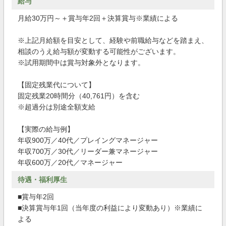
給与
月給30万円～＋賞与年2回＋決算賞与※業績による
※上記月給額を目安として、経験や前職給与などを踏まえ、
相談のうえ給与額が変動する可能性がございます。
※試用期間中は賞与対象外となります。
【固定残業代について】
固定残業20時間分（40,761円）を含む
※超過分は別途全額支給
【実際の給与例】
年収900万／40代／プレイングマネージャー
年収700万／30代／リーダー兼マネージャー
年収600万／20代／マネージャー
待遇・福利厚生
■賞与年2回
■決算賞与年1回（当年度の利益により変動あり）※業績に
よる