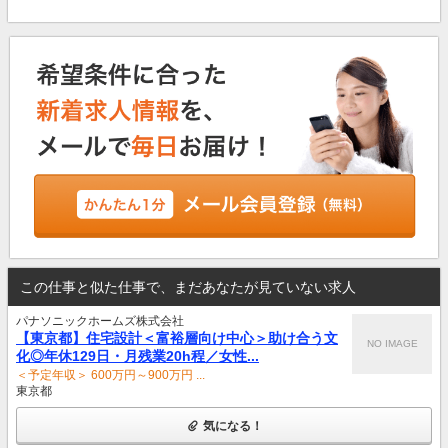
この仕事と似た仕事で、まだあなたが見ていない求人
パナソニックホームズ株式会社
【東京都】住宅設計＜富裕層向け中心＞助け合う文
NO IMAGE
化◎年休129日・月残業20h程／女性...
＜予定年収＞ 600万円～900万円 ...
東京都
気になる！