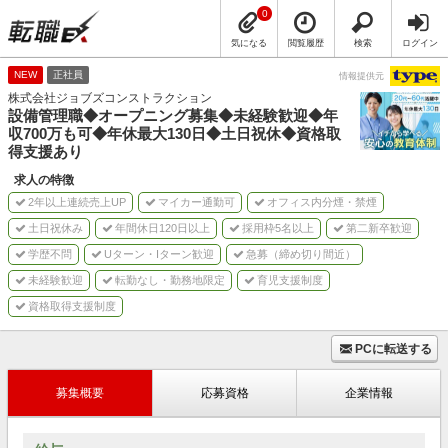
0
気になる
閲覧履歴
検索
ログイン
NEW
正社員
情報提供元
株式会社ジョブズコンストラクション
設備管理職◆オープニング募集◆未経験歓迎◆年
収700万も可◆年休最大130日◆土日祝休◆資格取
得支援あり
求人の特徴
2年以上連続売上UP
マイカー通勤可
オフィス内分煙・禁煙
土日祝休み
年間休日120日以上
採用枠5名以上
第二新卒歓迎
学歴不問
Uターン・Iターン歓迎
急募（締め切り間近）
未経験歓迎
転勤なし・勤務地限定
育児支援制度
資格取得支援制度
PCに転送する
募集概要
応募資格
企業情報