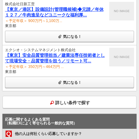
株式会社日新工営
【東京／港区】設備設計(管理職候補)◆元請／年休
NO IMAGE
１２７／牛肉進呈などユニークな福利厚...
＜予定年収＞ 900万円～1,100万...
東京都
気になる！
エクシオ・システムマネジメント株式会社
【東京】安全品質管理担当／建業法専任技術者とし
NO IMAGE
て現場安全・品質管理を担う／リモート可...
＜予定年収＞ 350万円～464万円 ...
東京都
気になる！
詳しい条件で探す
応募に関するよくある質問
（転職EXによく寄せられる一般的な質問）
Q
他の人は何社くらい応募していますか？