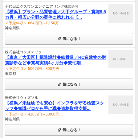
千代田エクスワンエンジニアリング株式会社
【横浜】プラント品質管理／大手グループ・賞与8.5
NO IMAGE
カ月・幅広い分野の案件に携われる【...
＜予定年収＞ 664万円～1,156万...
神奈川県
気になる！
株式会社コンステック
【東京／大田区】構造設計◆鉄骨造／RC造建物の耐
NO IMAGE
震診断など◆賞与実績4ヶ月分◆繁忙期...
＜予定年収＞ 500万円～800万円 ...
東京都
気になる！
株式会社ウィズソル
【横浜／未経験でも安心】インフラを守る検査スタ
NO IMAGE
ッフ◆知識ゼロから手に職◆資格取得支援...
＜予定年収＞ 410万円～500万円 ...
神奈川県
気になる！