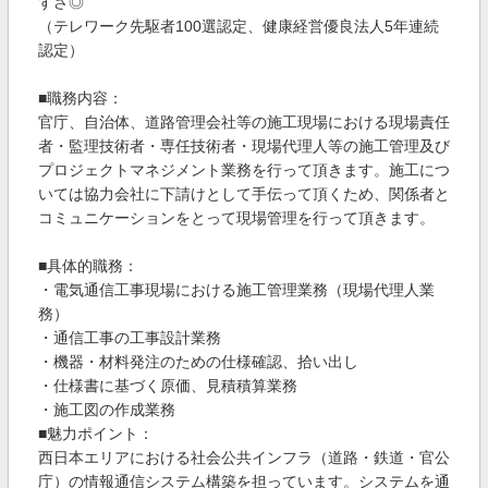
すさ◎
（テレワーク先駆者100選認定、健康経営優良法人5年連続
認定）
■職務内容：
官庁、自治体、道路管理会社等の施工現場における現場責任
者・監理技術者・専任技術者・現場代理人等の施工管理及び
プロジェクトマネジメント業務を行って頂きます。施工につ
いては協力会社に下請けとして手伝って頂くため、関係者と
コミュニケーションをとって現場管理を行って頂きます。
■具体的職務：
・電気通信工事現場における施工管理業務（現場代理人業
務）
・通信工事の工事設計業務
・機器・材料発注のための仕様確認、拾い出し
・仕様書に基づく原価、見積積算業務
・施工図の作成業務
■魅力ポイント：
西日本エリアにおける社会公共インフラ（道路・鉄道・官公
庁）の情報通信システム構築を担っています。システムを通