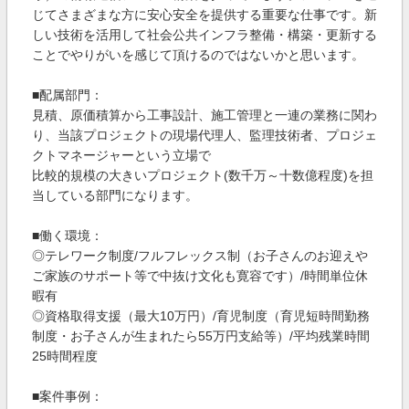
じてさまざまな方に安心安全を提供する重要な仕事です。新
しい技術を活用して社会公共インフラ整備・構築・更新する
ことでやりがいを感じて頂けるのではないかと思います。
■配属部門：
見積、原価積算から工事設計、施工管理と一連の業務に関わ
り、当該プロジェクトの現場代理人、監理技術者、プロジェ
クトマネージャーという立場で
比較的規模の大きいプロジェクト(数千万～十数億程度)を担
当している部門になります。
■働く環境：
◎テレワーク制度/フルフレックス制（お子さんのお迎えや
ご家族のサポート等で中抜け文化も寛容です）/時間単位休
暇有
◎資格取得支援（最大10万円）/育児制度（育児短時間勤務
制度・お子さんが生まれたら55万円支給等）/平均残業時間
25時間程度
■案件事例：