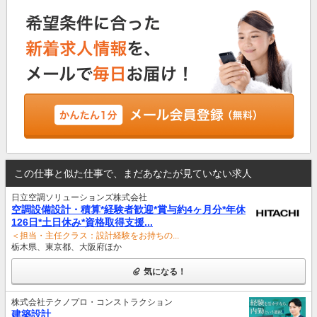
この仕事と似た仕事で、まだあなたが見ていない求人
日立空調ソリューションズ株式会社
空調設備設計・積算*経験者歓迎*賞与約4ヶ月分*年休
126日*土日休み*資格取得支援...
＜担当・主任クラス：設計経験をお持ちの...
栃木県、東京都、大阪府ほか
気になる！
株式会社テクノプロ・コンストラクション
建築設計