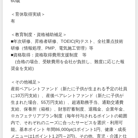
60歳
＜育休取得実績＞
有
＜教育制度・資格補助補足＞
■年次研修、昇格者研修、TOEIC(R)テスト、全社重点技術
研修（情報処理、PMP、電気施工管理）等
■資格取得：資格取得費用支援制度 等
(合格の場合、受験費用を会社が負担し、難度に応じた報
奨金を支給)
＜その他補足＞
産前ペアレントファンド（新たに子供が生まれる予定の社員
に10万円支給）、産後ペアレントファンド（新たに子供が
生まれた場合、55万円支給）、超過勤務手当、通勤交通費
支給、保養所（箱根）、財形貯蓄制度、退職金、企業年金、
※カフェテリアプラン制度（毎年付与されるポイントの範囲
内で、それぞれのニーズに合ったサービスを選択・利用可
能。基本ポイント 年間86,000pt(1ポイント1円、健康・成長
メニューは1ポイント1.2円～2円)。その他、育児・介護と仕