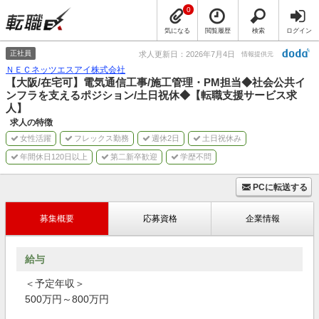
0
気になる
閲覧履歴
検索
ログイン
正社員
求人更新日：2026年7月4日
情報提供元
ＮＥＣネッツエスアイ株式会社
【大阪/在宅可】電気通信工事/施工管理・PM担当◆社会公共イ
ンフラを支えるポジション/土日祝休◆【転職支援サービス求
人】
求人の特徴
女性活躍
フレックス勤務
週休2日
土日祝休み
年間休日120日以上
第二新卒歓迎
学歴不問
PCに転送する
募集概要
応募資格
企業情報
給与
＜予定年収＞
500万円～800万円