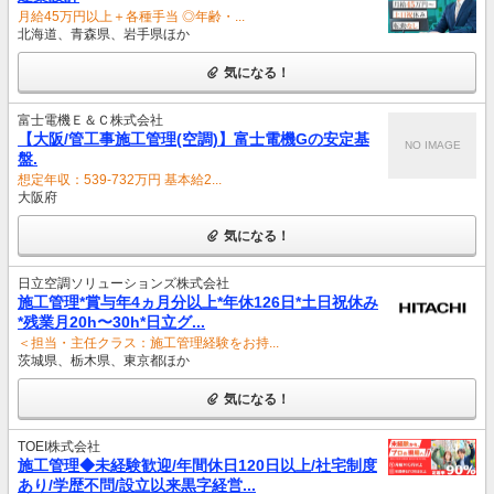
月給45万円以上＋各種手当 ◎年齢・...
北海道、青森県、岩手県ほか
気になる！
富士電機Ｅ＆Ｃ株式会社
【大阪/管工事施工管理(空調)】富士電機Gの安定基
NO IMAGE
盤.
想定年収：539-732万円 基本給2...
大阪府
気になる！
日立空調ソリューションズ株式会社
施工管理*賞与年4ヵ月分以上*年休126日*土日祝休み
*残業月20h〜30h*日立グ...
＜担当・主任クラス：施工管理経験をお持...
茨城県、栃木県、東京都ほか
気になる！
TOEI株式会社
施工管理◆未経験歓迎/年間休日120日以上/社宅制度
あり/学歴不問/設立以来黒字経営...