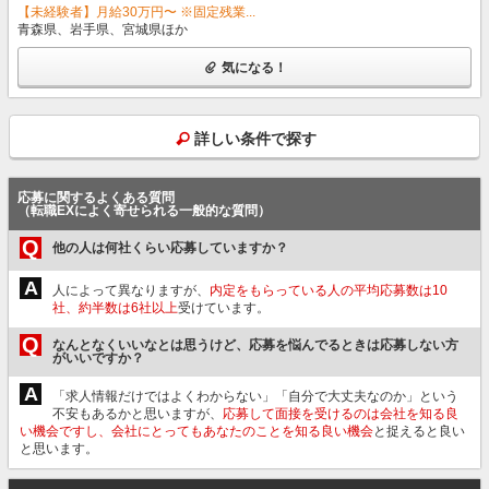
【未経験者】月給30万円〜 ※固定残業...
青森県、岩手県、宮城県ほか
気になる！
詳しい条件で探す
応募に関するよくある質問
（転職EXによく寄せられる一般的な質問）
Q
他の人は何社くらい応募していますか？
A
人によって異なりますが、
内定をもらっている人の平均応募数は10
社、約半数は6社以上
受けています。
Q
なんとなくいいなとは思うけど、応募を悩んでるときは応募しない方
がいいですか？
A
「求人情報だけではよくわからない」「自分で大丈夫なのか」という
不安もあるかと思いますが、
応募して面接を受けるのは会社を知る良
い機会ですし、会社にとってもあなたのことを知る良い機会
と捉えると良い
と思います。