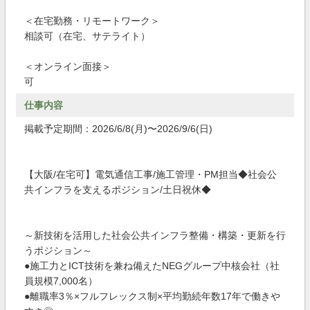
＜在宅勤務・リモートワーク＞
相談可（在宅、サテライト）
＜オンライン面接＞
可
仕事内容
掲載予定期間：2026/6/8(月)〜2026/9/6(日)
【大阪/在宅可】電気通信工事/施工管理・PM担当◆社会公
共インフラを支えるポジション/土日祝休◆
～新技術を活用した社会公共インフラ整備・構築・更新を行
うポジション～
●施工力とICT技術を兼ね備えたNEGグループ中核会社（社
員規模7,000名）
●離職率3％×フルフレックス制×平均勤続年数17年で働きや