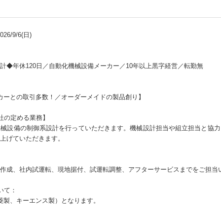
6/9/6(日)
計◆年休120日／自動化機械設備メーカー／10年以上黒字経営／転勤無
ーカーとの取引多数！／オーダーメイドの製品創り】
社の定める業務】
機械設備の制御系設計を行っていただきます。機械設計担当や組立担当と協力
上げていただきます。
ト作成、社内試運転、現地据付、試運転調整、アフターサービスまでをご担当
いて：
三菱製、キーエンス製）となります。