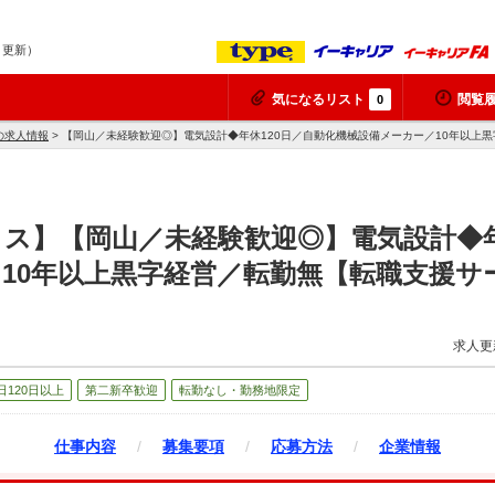
7 更新）
気になるリスト
閲覧
0
の求人情報
> 【岡山／未経験歓迎◎】電気設計◆年休120日／自動化機械設備メーカー／10年以上
ス】【岡山／未経験歓迎◎】電気設計◆年
10年以上黒字経営／転勤無【転職支援サ
求人更
日120日以上
第二新卒歓迎
転勤なし・勤務地限定
仕事内容
/
募集要項
/
応募方法
/
企業情報