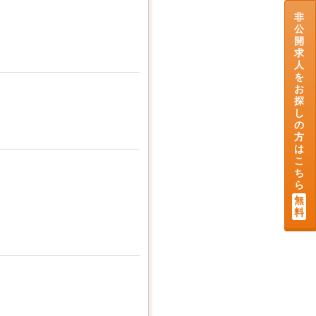
非
公
開
求
人
を
お
探
し
の
方
は
こ
ち
ら
無
料