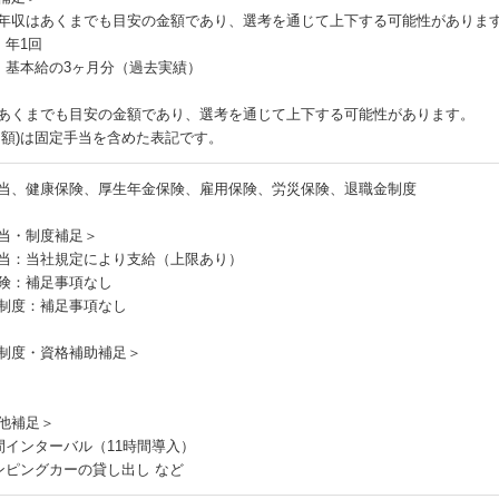
年収はあくまでも目安の金額であり、選考を通じて上下する可能性がありま
：年1回
：基本給の3ヶ月分（過去実績）
あくまでも目安の金額であり、選考を通じて上下する可能性があります。
月額)は固定手当を含めた表記です。
当、健康保険、厚生年金保険、雇用保険、労災保険、退職金制度
当・制度補足＞
当：当社規定により支給（上限あり）
険：補足事項なし
制度：補足事項なし
制度・資格補助補足＞
他補足＞
間インターバル（11時間導入）
ンピングカーの貸し出し など