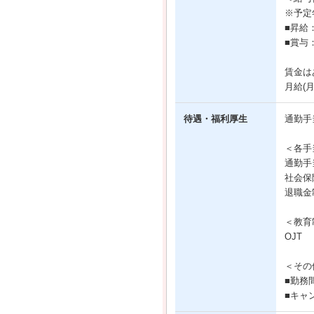
※予定
■昇給
■賞与
賃金は
月給(
待遇・福利厚生
通勤手
＜各手
通勤手
社会保
退職金
＜教育
OJT
＜その
■勤務
■キャ