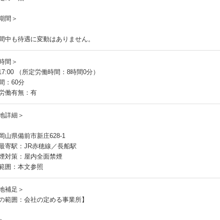
期間＞
間中も待遇に変動はありません。
時間＞
～17:00 （所定労働時間：8時間0分）
間：60分
労働有無：有
地詳細＞
岡山県備前市新庄628-1
最寄駅：JR赤穂線／長船駅
煙対策：屋内全面禁煙
範囲：本文参照
地補足＞
の範囲：会社の定める事業所】