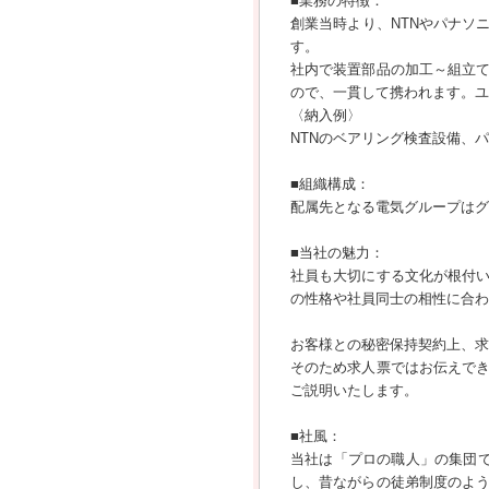
■業務の特徴：
創業当時より、NTNやパナソ
す。
社内で装置部品の加工～組立
ので、一貫して携われます。ユ
〈納入例〉
NTNのベアリング検査設備、パ
■組織構成：
配属先となる電気グループはグ
■当社の魅力：
社員も大切にする文化が根付
の性格や社員同士の相性に合わ
お客様との秘密保持契約上、求
そのため求人票ではお伝えで
ご説明いたします。
■社風：
当社は「プロの職人」の集団
し、昔ながらの徒弟制度のよ