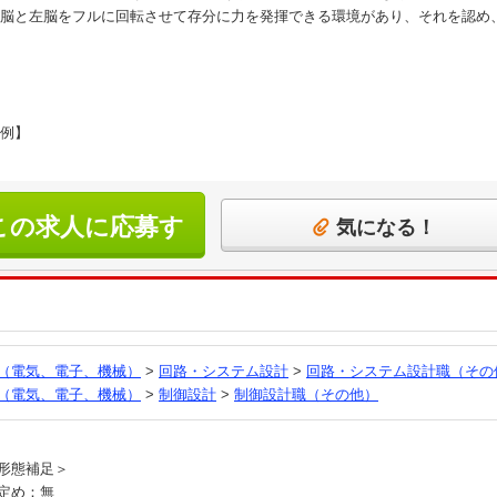
脳と左脳をフルに回転させて存分に力を発揮できる環境があり、それを認め
例】
この求人に応募す
気になる！
る
（電気、電子、機械）
>
回路・システム設計
>
回路・システム設計職（その
（電気、電子、機械）
>
制御設計
>
制御設計職（その他）
員
形態補足＞
定め：無