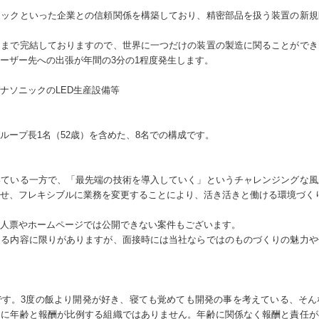
ニックといった企業との信頼関係を構築しており、精密部品を扱う装置の新
てまで完結しておりますので、世界に一つだけの装置の製造に関ることができ
ーザー先への出張が年間の3分の1程度発生します。
ナソニックのLED生産設備等
ループ長1名（52歳）を含めた、8名での構成です。
いている一方で、「最先端の技術を導入していく」というチャレンジングな風
せ、フレキシブルに業務を変更することにより、活き活きと働ける環境づく
人票やホームページでは公開できない案件もございます。
きる内容に限りがありますが、面接時には当社ならではのものづくりの魅力や
です。3度の飯より開発が好き、寝ても覚めても開発の事を考えている、そん
うに年齢と報酬が比例する組織ではありません。年齢に関係なく報酬と責任が