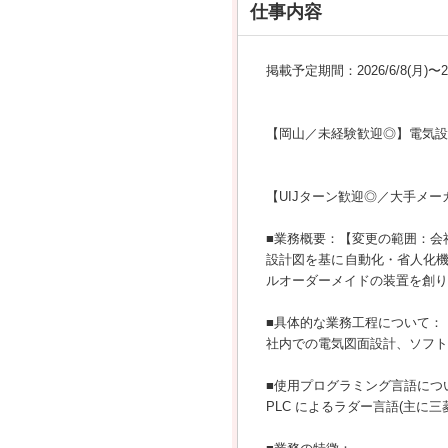
仕事内容
掲載予定期間：2026/6/8(月)〜202
【岡山／未経験歓迎◎】電気設
【UIJターン歓迎◎／大手メ
■業務概要：【変更の範囲：会
設計図を基に自動化・省人化
ルオーダーメイドの装置を創り
■具体的な業務工程について：
社内での電気図面設計、ソフ
■使用プログラミング言語につ
PLC によるラダー言語(主に