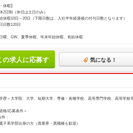
・休暇】
休2日制（休日は土日のみ）
給休暇10日～20日（下限日数は、入社半年経過後の付与日数となります）
日日数120日
日曜、GW、夏季休暇、年末年始休暇、有給休暇
この求人に応募す
気になる！
る
学歴＞大学院、大学、短期大学、専修・各種学校、高等専門学校、高等学校
資格/応募条件＞
条件：
電子系学部出身の方（異業界・異職種も歓迎）