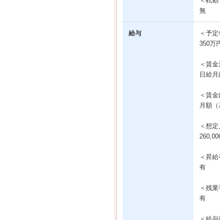
＜転勤
無
給与
＜予定
350万
＜賃金
日給月
＜賃金
月額（基
＜想定
260,0
＜昇給
有
＜残業
有
＜給与