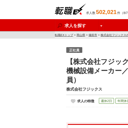
502,021
求人数
件（8/
転職EX
求人を探す
転職EXトップ
>
岡山県
>
備前市
>
株式会社フジックス
正社員
【株式会社フジック
機械設備メーカー／
員）
株式会社フジックス
求人の特徴
週休2日
年間休