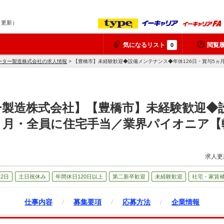
7 更新）
気になるリスト
閲覧
0
ーター製造株式会社の求人情報
> 【豊橋市】未経験歓迎◆設備メンテナンス◆年休126日・賞与5
ー製造株式会社】【豊橋市】未経験歓迎◆
5ヵ月・全員に住宅手当／業界パイオニア
求人更
2日
土日祝休み
年間休日120日以上
第二新卒歓迎
未経験歓迎
社宅・家賃
仕事内容
/
募集要項
/
応募方法
/
企業情報