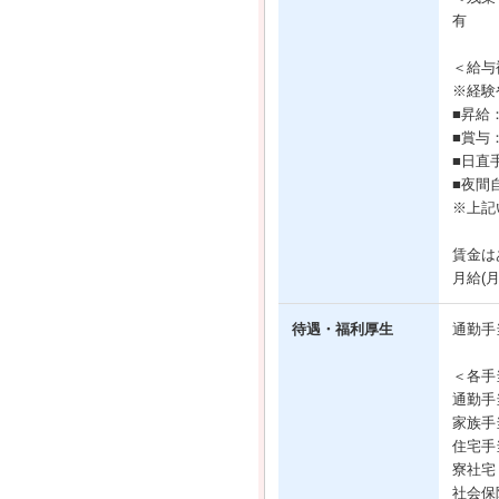
有
＜給与
※経験
■昇給
■賞与：
■日直
■夜間
※上記
賃金は
月給(
待遇・福利厚生
通勤手
＜各手
通勤手
家族手
住宅手当
寮社宅
社会保