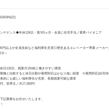
6/9/6(日)
ンテナンス◆年休126日・賞与5ヵ月・全員に住宅手当／業界パイオニア
,000円以上が全員支給など福利厚生充実◎歴史あるエレベーター専業メーカ
月分～
日126日、残業月15h程と働きやすい環境
業種と比較すると休日出勤や夜間対応はかなり低い頻度 ※夜間対応(自宅待機
来的にも嬉しい福利厚生が充実、長期就業可能な環境
円、世帯主／月17,000円
下記業務をお任せいたします。
す！