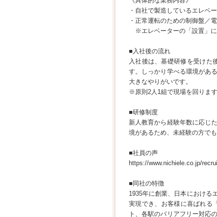
《具体的な業務内容》
・自社で製造しているエレベー
・正常運転のための制御盤／電
※エレベーターの「設置」に
■入社後の流れ
入社後は、基礎研修を受けた
す。しっかり学べる環境があ
大きなやりがいです。
※原則2人1組で現場を回りま
■研修制度
新人教育から経験年数に応じ
境があるため、未経験の方でも
■社員の声
https://www.nichiele.co.jp/recru
■同社の特徴
1935年に創業、日本におけ
実現でき、お客様に喜ばれる
ト、各駅のバリアフリー対応