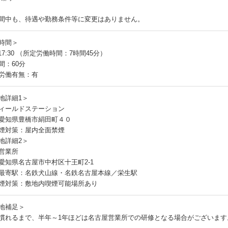
間中も、待遇や勤務条件等に変更はありません。
時間＞
～17:30 （所定労働時間：7時間45分）
間：60分
労働有無：有
地詳細1＞
ィールドステーション
愛知県豊橋市絹田町４０
煙対策：屋内全面禁煙
地詳細2＞
営業所
愛知県名古屋市中村区十王町2-1
最寄駅：名鉄犬山線・名鉄名古屋本線／栄生駅
煙対策：敷地内喫煙可能場所あり
地補足＞
慣れるまで、半年～1年ほどは名古屋営業所での研修となる場合がございます