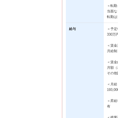
＜転勤
当面な
転勤は
給与
＜予定
330万
＜賃金
月給制
＜賃金
月額（基
その他固
＜月給
193,0
＜昇給
有
＜残業