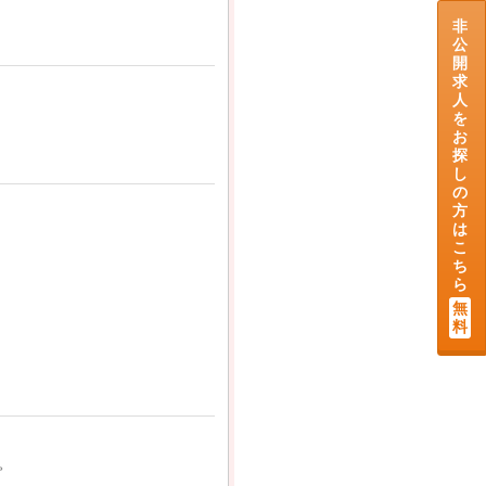
非
公
開
求
人
を
お
探
し
の
方
は
こ
ち
ら
無
料
。