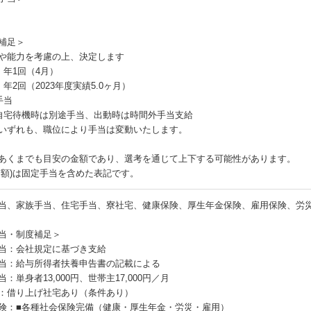
補足＞
や能力を考慮の上、決定します
：年1回（4月）
年2回（2023年度実績5.0ヶ月）
手当
自宅待機時は別途手当、出動時は時間外手当支給
いずれも、職位により手当は変動いたします。
あくまでも目安の金額であり、選考を通じて上下する可能性があります。
月額)は固定手当を含めた表記です。
当、家族手当、住宅手当、寮社宅、健康保険、厚生年金保険、雇用保険、労
当・制度補足＞
当：会社規定に基づき支給
当：給与所得者扶養申告書の記載による
：単身者13,000円、世帯主17,000円／月
：借り上げ社宅あり（条件あり）
険：■各種社会保険完備（健康・厚生年金・労災・雇用）