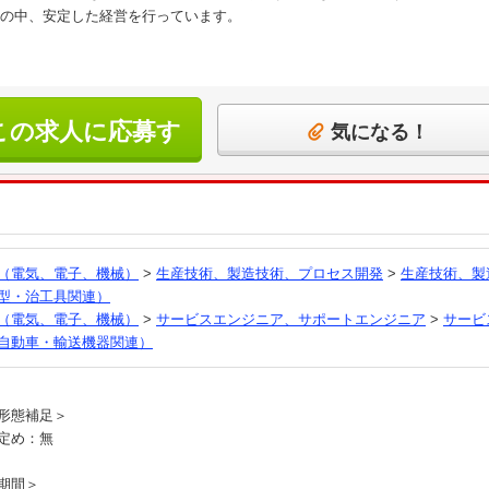
の中、安定した経営を行っています。
この求人に応募す
気になる！
る
（電気、電子、機械）
>
生産技術、製造技術、プロセス開発
>
生産技術、製
型・治工具関連）
（電気、電子、機械）
>
サービスエンジニア、サポートエンジニア
>
サービ
自動車・輸送機器関連）
員
形態補足＞
定め：無
期間＞