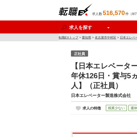
516,570
求人数
件（8/
転職EX
求人を探す
転職EXトップ
>
愛知県
>
名古屋市中村区
>
日本エレベ
求人】
正社員
【日本エレベータ
年休126日・賞与
人】（正社員）
日本エレベーター製造株式会社
求人の特徴
残業少ない
週休