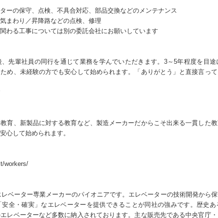
ターの保守、点検、不具合対応、部品交換などのメンテナンス
気まわり／昇降路などの点検、修理
関わる工事については別の委託会社にお願いしています
後、先輩社員の同行を通じて業務を学んでいただきます。3～5年程度を目途
るため、未経験の方でも安心して始められます。「ありがとう」と直接言って
す
た教育、新製品に対する教育など、製造メーカーだからこそ出来る一貫した教
安心して始められます。
it/workers/
るエレベーター専業メーカーのパイオニアです。エレベーターの技術開発から
「安全・確実」なエレベーターを提供できることが同社の強みです。歴史あ
のエレベーターなど多数に納入されております。主な販売先である中央官庁・