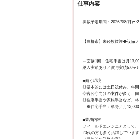
仕事内容
掲載予定期間：2026/6/8(月)〜202
【豊橋市】未経験歓迎◆設備メ
～面接1回！住宅手当は月13
納入実績あり／賞与実績5.0ヶ
■働く環境
◎基本的には土日祝休み、年間休
◎官公庁向けの案件が多く、同
◎住宅手当や家族手当など、将
※住宅手当：単身／月13,000
■業務内容
フィールドエンジニアとして、
20代の方も多く活躍していま