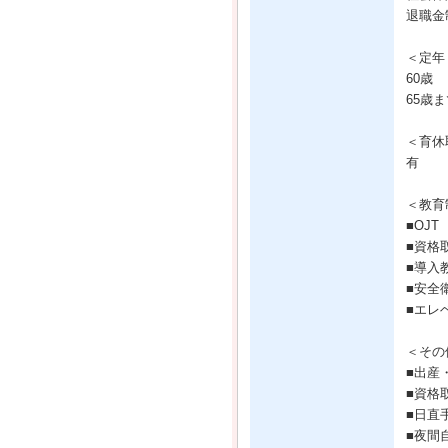
退職金
＜定年
60歳
65歳
＜育休
有
＜教育
■OJT
■資格
■導入
■安全
■エレ
＜その
■出産
■資格
■日直
■夜間