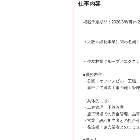
仕事内容
掲載予定期間：2026/6/8(月)〜202
＜大阪＞緑化事業に関わる施工
～住友林業グループ／エクステ
■職務内容：
・公園・オフィスビル・工場、
工事部にて造園工事の施工管理
〈具体的には〉
・工程管理、予算管理
・施工現場での安全管理、品質
・営業、設計担当者との打合せ
・発注者・協力業者とのコミュ