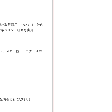
資格取得費用については、社内
マネジメント研修も実施
ニス、スキー他）、コナミスポー
配偶者ともに取得可）