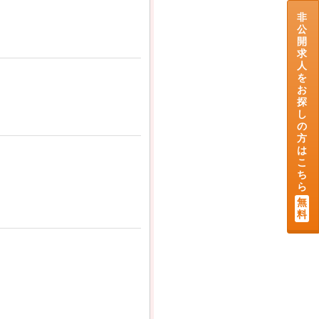
非
公
開
求
人
を
お
探
し
の
方
は
こ
ち
ら
無
料