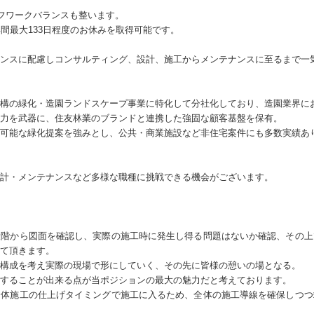
イフワークバランスも整います。
年間最大133日程度のお休みを取得可能です。
ンスに配慮しコンサルティング、設計、施工からメンテナンスに至るまで一
構の緑化・造園ランドスケープ事業に特化して分社化しており、造園業界に
力を武器に、住友林業のブランドと連携した強固な顧客基盤を保有。
可能な緑化提案を強みとし、公共・商業施設など非住宅案件にも多数実績あ
計・メンテナンスなど多様な職種に挑戦できる機会がございます。
段階から図面を確認し、実際の施工時に発生し得る問題はないか確認、その上
て頂きます。
構成を考え実際の現場で形にしていく、その先に皆様の憩いの場となる。
することが出来る点が当ポジションの最大の魅力だと考えております。
全体施工の仕上げタイミングで施工に入るため、全体の施工導線を確保しつつ