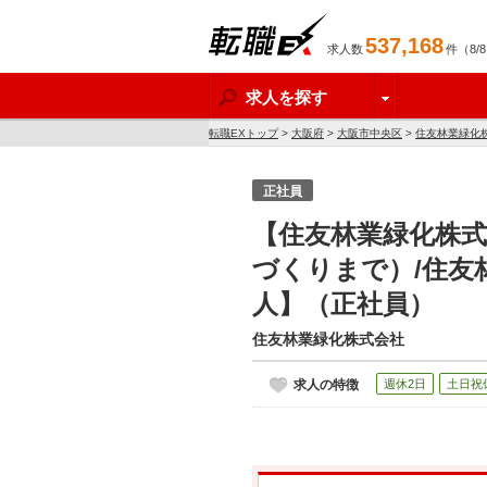
537,168
求人数
件（8/
転職EX
求人を探す
転職EXトップ
>
大阪府
>
大阪市中央区
>
住友林業緑化
正社員
【住友林業緑化株
づくりまで）/住友
人】（正社員）
住友林業緑化株式会社
求人の特徴
週休2日
土日祝