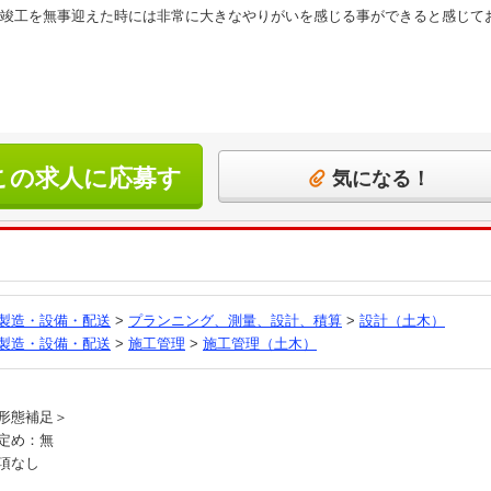
竣工を無事迎えた時には非常に大きなやりがいを感じる事ができると感じて
この求人に応募す
気になる！
る
製造・設備・配送
>
プランニング、測量、設計、積算
>
設計（土木）
製造・設備・配送
>
施工管理
>
施工管理（土木）
員
形態補足＞
定め：無
項なし