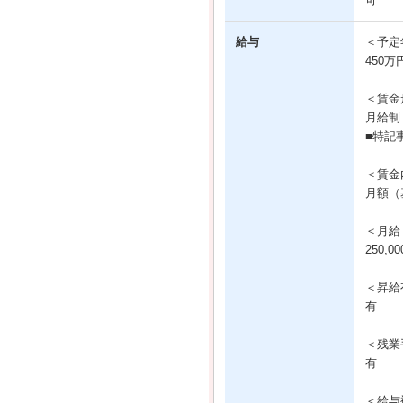
可
給与
＜予定
450万
＜賃金
月給制
■特記
＜賃金
月額（基
＜月給
250,0
＜昇給
有
＜残業
有
＜給与