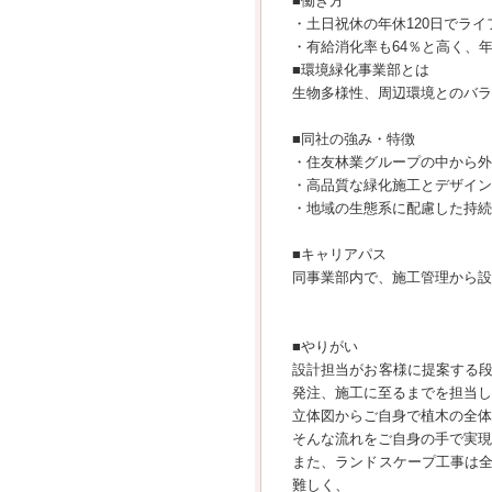
■働き方
・土日祝休の年休120日でラ
・有給消化率も64％と高く、
■環境緑化事業部とは
生物多様性、周辺環境とのバラ
■同社の強み・特徴
・住友林業グループの中から外
・高品質な緑化施工とデザイン
・地域の生態系に配慮した持続
■キャリアパス
同事業部内で、施工管理から設
■やりがい
設計担当がお客様に提案する
発注、施工に至るまでを担当し
立体図からご自身で植木の全体
そんな流れをご自身の手で実現
また、ランドスケープ工事は
難しく、