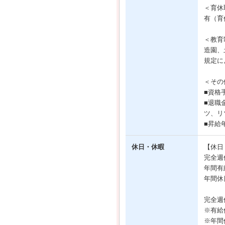
＜育休
有（育
＜教育
造園、
規定に
＜その
■資格
■退職
ツ、リ
■昇給
休日・休暇
【休日
完全週
年間有
年間休
完全週
※有給
※年間