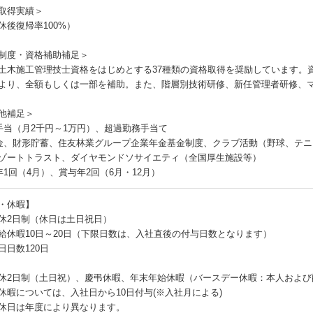
取得実績＞
休後復帰率100%）
制度・資格補助補足＞
土木施工管理技士資格をはじめとする37種類の資格取得を奨励しています。
より、全額もしくは一部を補助。また、階層別技術研修、新任管理者研修、
他補足＞
手当（月2千円～1万円）、超過勤務手当て
金、財形貯蓄、住友林業グループ企業年金基金制度、クラブ活動（野球、テ
ゾートトラスト、ダイヤモンドソサイエティ（全国厚生施設等）
年1回（4月）、賞与年2回（6月・12月）
・休暇】
休2日制（休日は土日祝日）
給休暇10日～20日（下限日数は、入社直後の付与日数となります）
日日数120日
休2日制（土日祝）、慶弔休暇、年末年始休暇（バースデー休暇：本人および
休暇については、入社日から10日付与(※入社月による)
休日は年度により異なります。