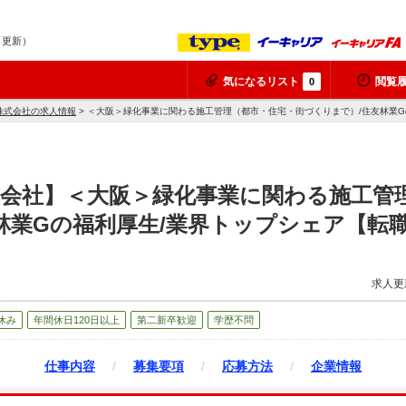
8 更新）
気になるリスト
閲覧
0
株式会社の求人情報
> ＜大阪＞緑化事業に関わる施工管理（都市・住宅・街づくりまで）/住友林業
式会社】＜大阪＞緑化事業に関わる施工管
林業Gの福利厚生/業界トップシェア【転
求人更
休み
年間休日120日以上
第二新卒歓迎
学歴不問
仕事内容
/
募集要項
/
応募方法
/
企業情報