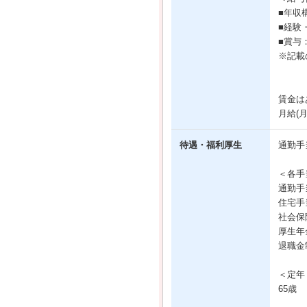
■年収
■経験
■賞与
※記載
賃金は
月給(
待遇・福利厚生
通勤手
＜各手
通勤手
住宅手
社会保
厚生年
退職金
＜定年
65歳