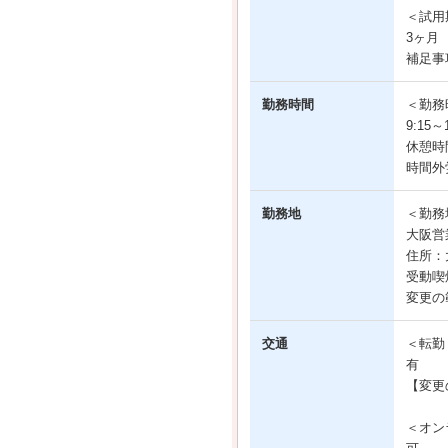
＜試用
3ヶ月
補足事
勤務時間
＜勤務
9:15
休憩時間
時間外
勤務地
＜勤務
大阪営
住所：
受動喫
変更の
交通
＜転勤
有
【変更
＜オン