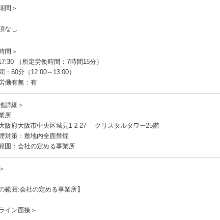
期間＞
項なし
時間＞
～17:30 （所定労働時間：7時間15分）
：60分（12:00～13:00）
労働有無：有
地詳細＞
業所
大阪府大阪市中央区城見1-2-27 クリスタルタワー25階
煙対策：敷地内全面禁煙
範囲：会社の定める事業所
＞
の範囲:会社の定める事業所】
ライン面接＞