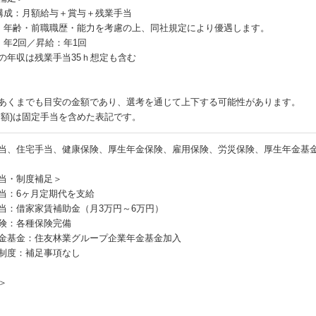
構成：月額給与＋賞与＋残業手当
・年齢・前職職歴・能力を考慮の上、同社規定により優遇します。
：年2回／昇給：年1回
の年収は残業手当35ｈ想定も含む
あくまでも目安の金額であり、選考を通じて上下する可能性があります。
月額)は固定手当を含めた表記です。
当、住宅手当、健康保険、厚生年金保険、雇用保険、労災保険、厚生年金基
当・制度補足＞
当：6ヶ月定期代を支給
当：借家家賃補助金（月3万円～6万円）
険：各種保険完備
金基金：住友林業グループ企業年金基金加入
制度：補足事項なし
＞