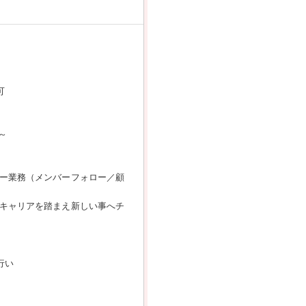
可
～
ー業務（メンバーフォロー／顧
キャリアを踏まえ新しい事へチ
行い