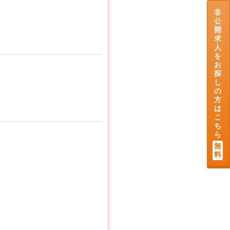
非
公
開
求
人
を
お
探
し
の
方
は
こ
ち
ら
無
料