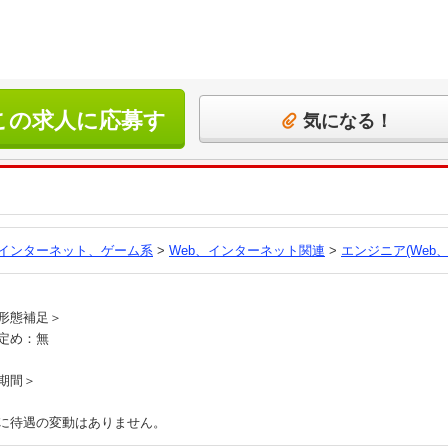
この求人に応募す
気になる！
る
、インターネット、ゲーム系
>
Web、インターネット関連
>
エンジニア(Web
員
形態補足＞
定め：無
期間＞
に待遇の変動はありません。