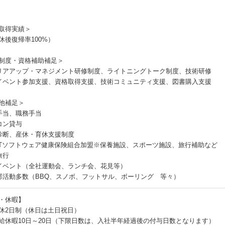
取得実績＞
休後復帰率100%）
制度・資格補助補足＞
リアアップ・マネジメント研修制度、ライトニングトーク制度、技術研修
イベント参加支援、資格取得支援、技術コミュニティ支援、図書購入支援
他補足＞
手当、職務手当
コン貸与
診断、産休・育休支援制度
ITソフトウェア健康保険組合加盟※保養施設、スポーツ施設、旅行補助など
旅行
イベント（全社運動会、ランチ会、花見等）
部活動多数（BBQ、スノボ、フットサル、ボーリング 等々）
・休暇】
休2日制（休日は土日祝日）
給休暇10日～20日（下限日数は、入社半年経過後の付与日数となります）