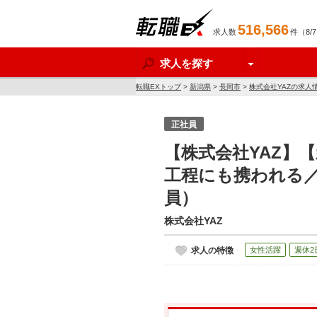
516,566
求人数
件（8/
転職EX
求人を探す
転職EXトップ
>
新潟県
>
長岡市
>
株式会社YAZの求人
正社員
【株式会社YAZ】
工程にも携われる
員）
株式会社YAZ
求人の特徴
女性活躍
週休2