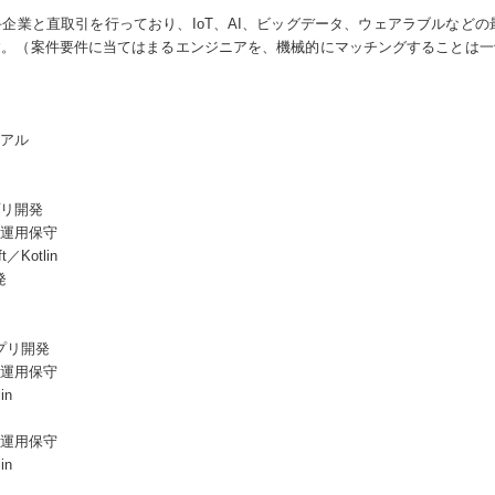
企業と直取引を行っており、IoT、AI、ビッグデータ、ウェアラブルなどの最
す。（案件要件に当てはまるエンジニアを、機械的にマッチングすることは一
アル
リ開発
運用保守
Kotlin
発
プリ開発
運用保守
in
運用保守
in