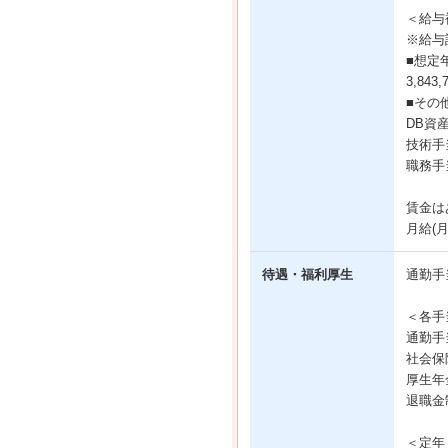
＜給与
※給与
■想定
3,843,
■その
DB資産
技術手当
職務手当
賃金は
月給(
待遇・福利厚生
通勤手
＜各手
通勤手
社会保
厚生年
退職金
＜定年