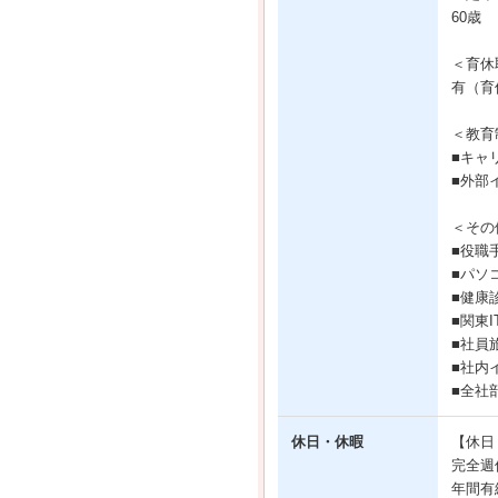
60歳
＜育休
有（育
＜教育
■キャ
■外部
＜その
■役職
■パソ
■健康
■関東
■社員
■社内
■全社
休日・休暇
【休日
完全週
年間有