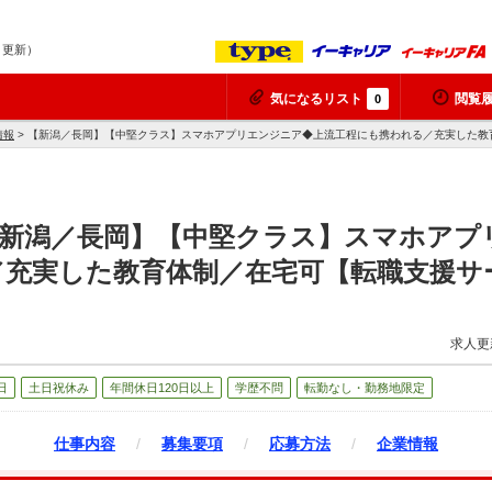
7 更新）
気になるリスト
閲覧
0
情報
> 【新潟／長岡】【中堅クラス】スマホアプリエンジニア◆上流工程にも携われる／充実した教
【新潟／長岡】【中堅クラス】スマホアプ
／充実した教育体制／在宅可【転職支援サ
求人更
日
土日祝休み
年間休日120日以上
学歴不問
転勤なし・勤務地限定
仕事内容
/
募集要項
/
応募方法
/
企業情報