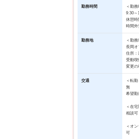
勤務時間
＜勤務
9:30
休憩時
時間外
勤務地
＜勤務
長岡オ
住所：新
受動喫
変更の
交通
＜転勤
無
希望勤
＜在宅
相談可
＜オン
可