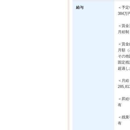
給与
＜予定
384万
＜賃金
月給制
＜賃金
月額（基
その他固
固定残
超過し
＜月給
285,
＜昇給
有
＜残業
有