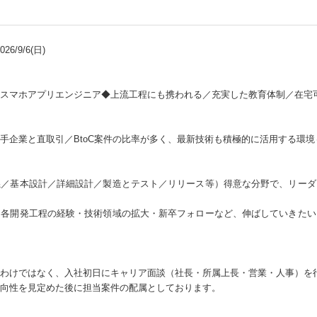
6/9/6(日)
スマホアプリエンジニア◆上流工程にも携われる／充実した教育体制／在宅
手企業と直取引／BtoC案件の比率が多く、最新技術も積極的に活用する環境
義／基本設計／詳細設計／製造とテスト／リリース等）得意な分野で、リーダ
、各開発工程の経験・技術領域の拡大・新卒フォローなど、伸ばしていきたい
わけではなく、入社初日にキャリア面談（社長・所属上長・営業・人事）を
向性を見定めた後に担当案件の配属としております。