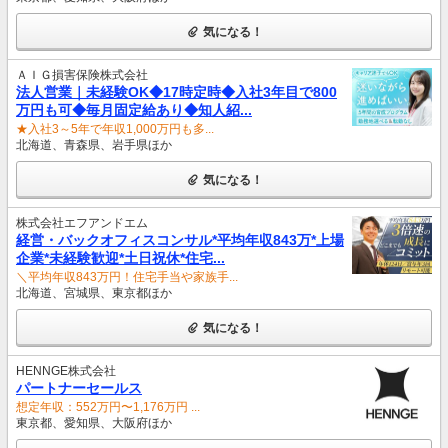
気になる！
ＡＩＧ損害保険株式会社
法人営業｜未経験OK◆17時定時◆入社3年目で800
万円も可◆毎月固定給あり◆知人紹...
★入社3～5年で年収1,000万円も多...
北海道、青森県、岩手県ほか
気になる！
株式会社エフアンドエム
経営・バックオフィスコンサル*平均年収843万*上場
企業*未経験歓迎*土日祝休*住宅...
＼平均年収843万円！住宅手当や家族手...
北海道、宮城県、東京都ほか
気になる！
HENNGE株式会社
パートナーセールス
想定年収：552万円〜1,176万円 ...
東京都、愛知県、大阪府ほか