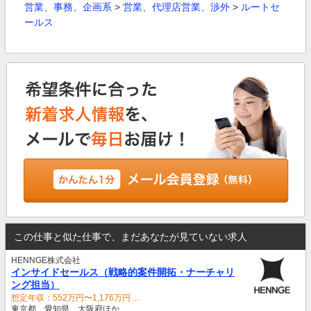
営業、事務、企画系
>
営業、代理店営業、渉外
>
ルートセ
ールス
この仕事と似た仕事で、まだあなたが見ていない求人
HENNGE株式会社
インサイドセールス（戦略的案件開拓・ナーチャリ
ング担当）
想定年収：552万円〜1,176万円 ...
東京都、愛知県、大阪府ほか