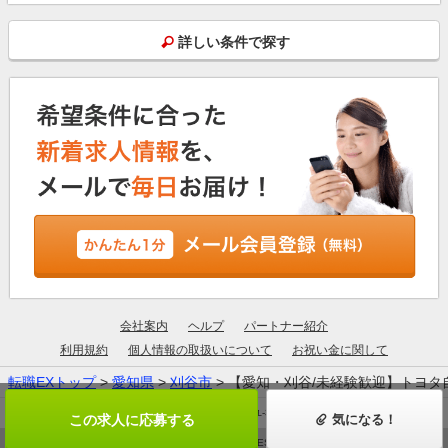
詳しい条件で探す
会社案内
ヘルプ
パートナー紹介
利用規約
個人情報の取扱いについて
お祝い金に関して
転職EXトップ
>
愛知県
>
刈谷市
> 【愛知・刈谷/未経験歓迎】トヨ
厚生労働大臣許可：13-ユ-305190
この求人に応募する
気になる！
© ZIGExN ALL RIGHTS RESERVED.