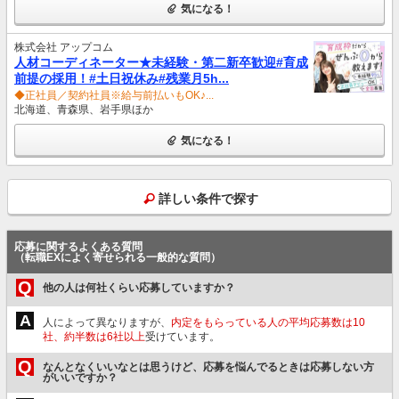
気になる！
株式会社 アップコム
人材コーディネーター★未経験・第二新卒歓迎#育成
前提の採用！#土日祝休み#残業月5h...
◆正社員／契約社員※給与前払いもOK♪...
北海道、青森県、岩手県ほか
気になる！
詳しい条件で探す
応募に関するよくある質問
（転職EXによく寄せられる一般的な質問）
Q
他の人は何社くらい応募していますか？
A
人によって異なりますが、
内定をもらっている人の平均応募数は10
社、約半数は6社以上
受けています。
Q
なんとなくいいなとは思うけど、応募を悩んでるときは応募しない方
がいいですか？