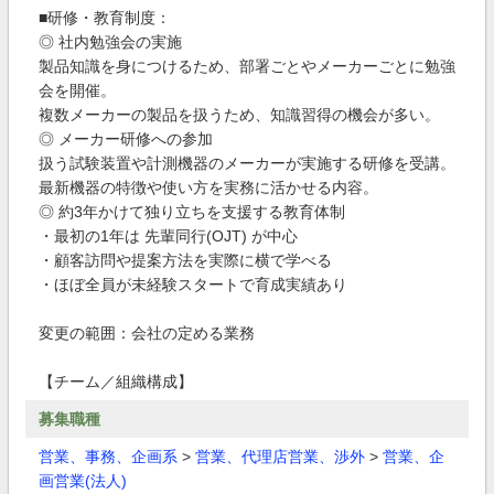
■研修・教育制度：
◎ 社内勉強会の実施
製品知識を身につけるため、部署ごとやメーカーごとに勉強
会を開催。
複数メーカーの製品を扱うため、知識習得の機会が多い。
◎ メーカー研修への参加
扱う試験装置や計測機器のメーカーが実施する研修を受講。
最新機器の特徴や使い方を実務に活かせる内容。
◎ 約3年かけて独り立ちを支援する教育体制
・最初の1年は 先輩同行(OJT) が中心
・顧客訪問や提案方法を実際に横で学べる
・ほぼ全員が未経験スタートで育成実績あり
変更の範囲：会社の定める業務
【チーム／組織構成】
募集職種
営業、事務、企画系
>
営業、代理店営業、渉外
>
営業、企
画営業(法人)