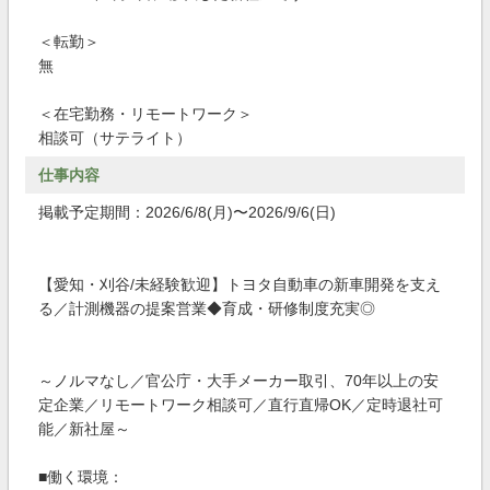
＜転勤＞
無
＜在宅勤務・リモートワーク＞
相談可（サテライト）
仕事内容
掲載予定期間：2026/6/8(月)〜2026/9/6(日)
【愛知・刈谷/未経験歓迎】トヨタ自動車の新車開発を支え
る／計測機器の提案営業◆育成・研修制度充実◎
～ノルマなし／官公庁・大手メーカー取引、70年以上の安
定企業／リモートワーク相談可／直行直帰OK／定時退社可
能／新社屋～
■働く環境：