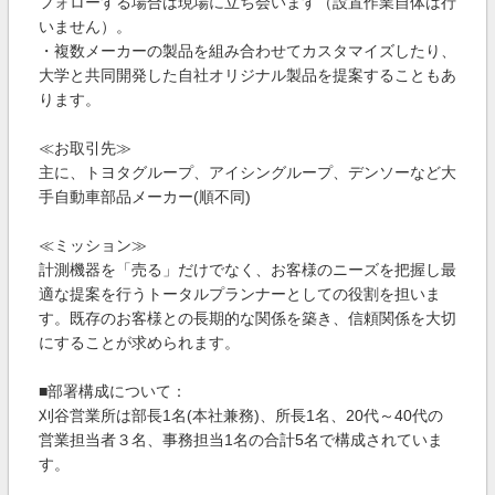
フォローする場合は現場に立ち会います（設置作業自体は行
いません）。
・複数メーカーの製品を組み合わせてカスタマイズしたり、
大学と共同開発した自社オリジナル製品を提案することもあ
ります。
≪お取引先≫
主に、トヨタグループ、アイシングループ、デンソーなど大
手自動車部品メーカー(順不同)
≪ミッション≫
計測機器を「売る」だけでなく、お客様のニーズを把握し最
適な提案を行うトータルプランナーとしての役割を担いま
す。既存のお客様との長期的な関係を築き、信頼関係を大切
にすることが求められます。
■部署構成について：
刈谷営業所は部長1名(本社兼務)、所長1名、20代～40代の
営業担当者３名、事務担当1名の合計5名で構成されていま
す。