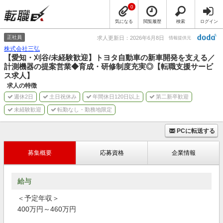
0
気になる
閲覧履歴
検索
ログイン
正社員
求人更新日：2026年6月8日
情報提供元
株式会社三弘
【愛知・刈谷/未経験歓迎】トヨタ自動車の新車開発を支える／
計測機器の提案営業◆育成・研修制度充実◎【転職支援サービ
ス求人】
求人の特徴
週休2日
土日祝休み
年間休日120日以上
第二新卒歓迎
未経験歓迎
転勤なし・勤務地限定
PCに転送する
募集概要
応募資格
企業情報
給与
＜予定年収＞
400万円～460万円