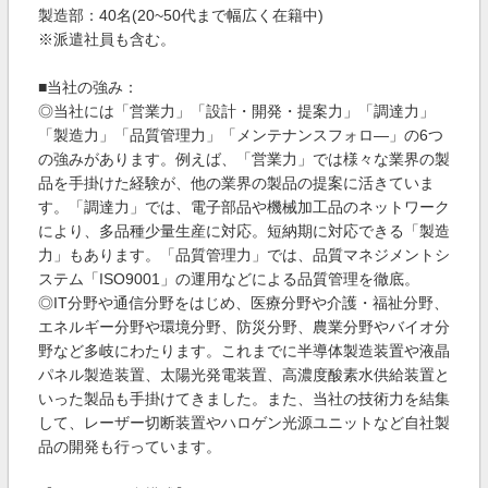
製造部：40名(20~50代まで幅広く在籍中)
※派遣社員も含む。
■当社の強み：
◎当社には「営業力」「設計・開発・提案力」「調達力」
「製造力」「品質管理力」「メンテナンスフォロ―」の6つ
の強みがあります。例えば、「営業力」では様々な業界の製
品を手掛けた経験が、他の業界の製品の提案に活きていま
す。「調達力」では、電子部品や機械加工品のネットワーク
により、多品種少量生産に対応。短納期に対応できる「製造
力」もあります。「品質管理力」では、品質マネジメントシ
ステム「ISO9001」の運用などによる品質管理を徹底。
◎IT分野や通信分野をはじめ、医療分野や介護・福祉分野、
エネルギー分野や環境分野、防災分野、農業分野やバイオ分
野など多岐にわたります。これまでに半導体製造装置や液晶
パネル製造装置、太陽光発電装置、高濃度酸素水供給装置と
いった製品も手掛けてきました。また、当社の技術力を結集
して、レーザー切断装置やハロゲン光源ユニットなど自社製
品の開発も行っています。