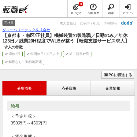
0
気になる
閲覧履歴
検索
ログイン
正社員
求人更新日：2026年7月3日
情報提供元
グローバリーテック株式会社
【京都市・南区/正社員】機械装置の製造職／日勤のみ／年休
123日／残業20H程度でWLBが整う【転職支援サービス求人】
求人の特徴
週休2日
年間休日120日以上
第二新卒歓迎
転勤なし・勤務地限定
PCに転送する
募集概要
応募資格
企業情報
給与
＜予定年収＞
350万円～450万円
＜賃金形態＞