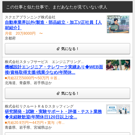
この仕事と似た仕事で、まだあなたが見ていない求人
スクエアプランニング株式会社
自動車業界以外(製造・部品組立・加工)/正社員【人
材紹介】
月収 20万8000円 〜
京都府
気になる！
株式会社スタッフサービス エンジニアリング...
機械設計エンジニア・テレワーク実績あり◆WEB面
接/資格取得支援/残業少なめ/年間休...
■月給22万5000円〜50万円 ※首...
北海道、青森県、岩手県ほか
気になる！
株式会社リクルートＲ＆Ｄスタッフィング
研究開発・試験・実験サポート・評価・テスト業務
◆未経験歓迎/年間休日120日以上/全...
■月給20.9万円〜44万円＋賞与（年...
青森県、岩手県、宮城県ほか