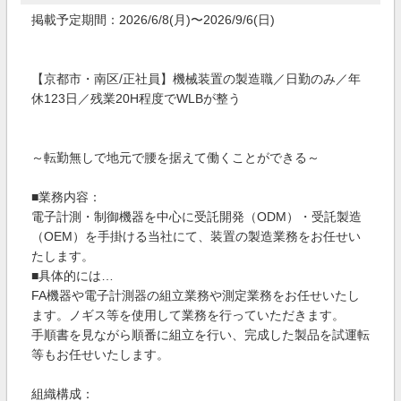
掲載予定期間：2026/6/8(月)〜2026/9/6(日)
【京都市・南区/正社員】機械装置の製造職／日勤のみ／年
休123日／残業20H程度でWLBが整う
～転勤無しで地元で腰を据えて働くことができる～
■業務内容：
電子計測・制御機器を中心に受託開発（ODM）・受託製造
（OEM）を手掛ける当社にて、装置の製造業務をお任せい
たします。
■具体的には…
FA機器や電子計測器の組立業務や測定業務をお任せいたし
ます。ノギス等を使用して業務を行っていただきます。
手順書を見ながら順番に組立を行い、完成した製品を試運転
等もお任せいたします。
組織構成：