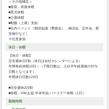
＜その他補足＞
■産前・産後休暇
■育児休暇
■介護休暇
■制服（上着）支給
■社内イベント（期頭会議（懇親会）、納涼会、忘年会、慰
安旅行など）
※任意参加
休日・休暇
【休日・休暇】
完全週休2日制（休日は会社カレンダーによる）
年間有給休暇10日～（下限日数は、入社半年経過後の付与
日数となります）
年間休日日数123日
■完全週休2日制
■休暇：GW,お盆,年末年始,バースデー休暇（1日）
勤務時間