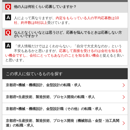
Q
他の人は何社くらい応募していますか？
A
人によって異なりますが、
内定をもらっている人の平均応募数は10
社、約半数は6社以上
受けています。
Q
なんとなくいいなとは思うけど、応募を悩んでるときは応募しない方
がいいですか？
A
「求人情報だけではよくわからない」「自分で大丈夫なのか」という
不安もあるかと思いますが、
応募して面接を受けるのは会社を知る良
い機会ですし、会社にとってもあなたのことを知る良い機会
と捉えると良い
と思います。
この求人に似ているものを探す
京都府×機械・機構設計、金型設計の転職・求人
京都府×生産技術、製造技術、プロセス開発の転職・求人
京都府×機械・機構設計、金型設計職（その他）の転職・求人
京都府×生産技術、製造技術、プロセス開発（機械部品・金型・治工具関
連）の転職・求人