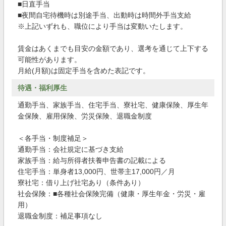
■日直手当
■夜間自宅待機時は別途手当、出動時は時間外手当支給
※上記いずれも、職位により手当は変動いたします。
賃金はあくまでも目安の金額であり、選考を通じて上下する
可能性があります。
月給(月額)は固定手当を含めた表記です。
待遇・福利厚生
通勤手当、家族手当、住宅手当、寮社宅、健康保険、厚生年
金保険、雇用保険、労災保険、退職金制度
＜各手当・制度補足＞
通勤手当：会社規定に基づき支給
家族手当：給与所得者扶養申告書の記載による
住宅手当：単身者13,000円、世帯主17,000円／月
寮社宅：借り上げ社宅あり（条件あり）
社会保険：■各種社会保険完備（健康・厚生年金・労災・雇
用）
退職金制度：補足事項なし