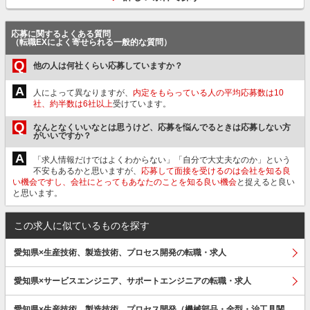
応募に関するよくある質問
（転職EXによく寄せられる一般的な質問）
Q
他の人は何社くらい応募していますか？
A
人によって異なりますが、
内定をもらっている人の平均応募数は10
社、約半数は6社以上
受けています。
Q
なんとなくいいなとは思うけど、応募を悩んでるときは応募しない方
がいいですか？
A
「求人情報だけではよくわからない」「自分で大丈夫なのか」という
不安もあるかと思いますが、
応募して面接を受けるのは会社を知る良
い機会ですし、会社にとってもあなたのことを知る良い機会
と捉えると良い
と思います。
この求人に似ているものを探す
愛知県×生産技術、製造技術、プロセス開発の転職・求人
愛知県×サービスエンジニア、サポートエンジニアの転職・求人
愛知県×生産技術、製造技術、プロセス開発（機械部品・金型・治工具関