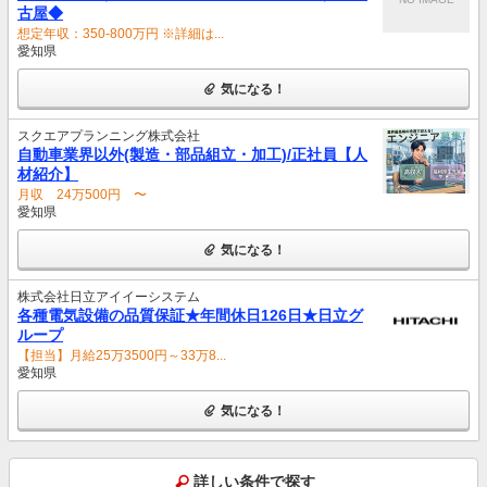
古屋◆
想定年収：350-800万円 ※詳細は...
愛知県
気になる！
スクエアプランニング株式会社
自動車業界以外(製造・部品組立・加工)/正社員【人
材紹介】
月収 24万500円 〜
愛知県
気になる！
株式会社日立アイイーシステム
各種電気設備の品質保証★年間休日126日★日立グ
ループ
【担当】月給25万3500円～33万8...
愛知県
気になる！
詳しい条件で探す