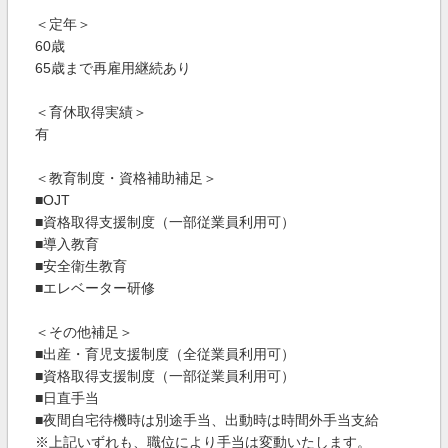
＜定年＞
60歳
65歳まで再雇用継続あり
＜育休取得実績＞
有
＜教育制度・資格補助補足＞
■OJT
■資格取得支援制度（一部従業員利用可）
■導入教育
■安全衛生教育
■エレベーター研修
＜その他補足＞
■出産・育児支援制度（全従業員利用可）
■資格取得支援制度（一部従業員利用可）
■日直手当
■夜間自宅待機時は別途手当、出動時は時間外手当支給
※上記いずれも、職位により手当は変動いたします。