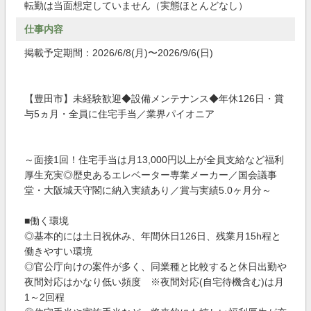
転勤は当面想定していません（実態ほとんどなし）
仕事内容
掲載予定期間：2026/6/8(月)〜2026/9/6(日)
【豊田市】未経験歓迎◆設備メンテナンス◆年休126日・賞
与5ヵ月・全員に住宅手当／業界パイオニア
～面接1回！住宅手当は月13,000円以上が全員支給など福利
厚生充実◎歴史あるエレベーター専業メーカー／国会議事
堂・大阪城天守閣に納入実績あり／賞与実績5.0ヶ月分～
■働く環境
◎基本的には土日祝休み、年間休日126日、残業月15h程と
働きやすい環境
◎官公庁向けの案件が多く、同業種と比較すると休日出勤や
夜間対応はかなり低い頻度 ※夜間対応(自宅待機含む)は月
1～2回程