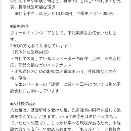
◎住宅手当や家族手当など、将来的にも嬉しい福利厚生が充
実、長期就業可能な環境
※住宅手当：単身／月13,000円、世帯主／月17,000円
■業務内容
フィールドエンジニアとして、下記業務をお任せいたしま
す。
20代の方も多く活躍しています！
《具体的な業務内容》
・自社で製造しているエレベーターの保守、点検、不具合対
応、部品交換などのメンテナンス
・正常運転のための制御盤／電気まわり／昇降路などの点
検、修理
※エレベーターの「設置」に関わる工事については別の委
託会社にお願いしています
■入社後の流れ
入社後は、基礎研修を受けた後、先輩社員の同行を通じて業
務を学んでいただきます。3～5年程度を目途に一人立ちし
ていただく想定です。しっかり学べる環境があるため、未経
験の方でも安心して始められます。「ありがとう」と直接言