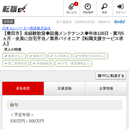
0
気になる
閲覧履歴
検索
ログイン
正社員
求人更新日：2026年6月8日
情報提供元
日本エレベーター製造株式会社
【豊田市】未経験歓迎◆設備メンテナンス◆年休126日・賞与5
ヵ月・全員に住宅手当／業界パイオニア【転職支援サービス求
人】
求人の特徴
残業少ない
週休2日
土日祝休み
年間休日120日以上
第二新卒歓迎
未経験歓迎
社宅・家賃補助あり
PCに転送する
募集概要
応募資格
企業情報
給与
＜予定年収＞
330万円～500万円