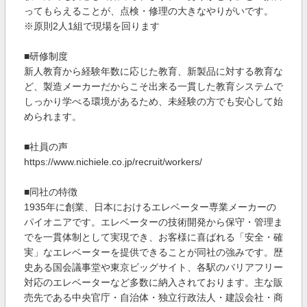
ってもらえることが、点検・修理の大きなやりがいです。
※原則2人1組で現場を回ります
■研修制度
新人教育から経験年数に応じた教育、新製品に対する教育な
ど、製造メーカーだからこそ出来る一貫した教育システムで
しっかり学べる環境があるため、未経験の方でも安心して始
められます。
■社員の声
https://www.nichiele.co.jp/recruit/workers/
■同社の特徴
1935年に創業、日本におけるエレベーター専業メーカーの
パイオニアです。エレベーターの技術開発から保守・管理ま
でを一貫体制として実現でき、お客様に喜ばれる「安全・確
実」なエレベーターを提供できることが同社の強みです。歴
史ある国会議事堂や東京ビッグサイト、各駅のバリアフリー
対応のエレベーターなど多数に納入されております。主な販
売先である中央官庁・自治体・独立行政法人・建設会社・商