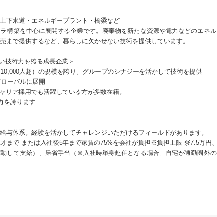
上下水道・エネルギープラント・橋梁など
フラ構築を中心に展開する企業です。廃棄物を新たな資源や電力などのエネル
売まで提供するなど、暮らしに欠かせない技術を提供しています。
高い技術力を誇る成長企業＞
10,000人超）の規模を誇り、グループのシナジーを活かして技術を提供
グローバルに展開
とキャリア採用でも活躍している方が多数在籍。
術力を誇ります
給与体系。経験を活かしてチャレンジいただけるフィールドがあります。
才まで または入社後5年まで家賃の75%を会社が負担※負担上限 寮7.5万円、
連動して支給）、帰省手当（※入社時単身赴任となる場合、自宅が通勤圏外の