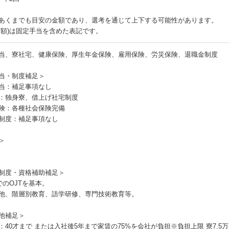
あくまでも目安の金額であり、選考を通じて上下する可能性があります。
月額)は固定手当を含めた表記です。
当、寮社宅、健康保険、厚生年金保険、雇用保険、労災保険、退職金制度
当・制度補足＞
当：補足事項なし
：独身寮、借上げ社宅制度
険：各種社会保険完備
制度：補足事項なし
＞
制度・資格補助補足＞
でのOJTを基本。
、階層別教育、語学研修、専門技術教育等。
他補足＞
：40才まで または入社後5年まで家賃の75%を会社が負担※負担上限 寮7.5万