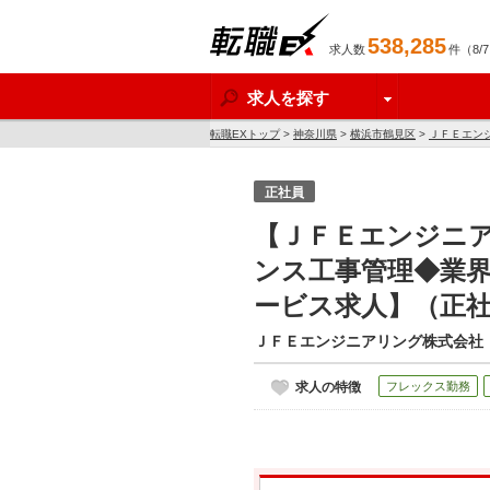
538,285
求人数
件（8/
転職EX
求人を探す
転職EXトップ
>
神奈川県
>
横浜市鶴見区
>
ＪＦＥエン
ービス求人】
正社員
【ＪＦＥエンジニ
ンス工事管理◆業界
ービス求人】（正
ＪＦＥエンジニアリング株式会社
求人の特徴
フレックス勤務