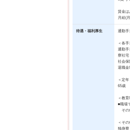
賃金は
月給(
待遇・福利厚生
通勤手
＜各手
通勤手
寮社宅
社会保
退職金
＜定年
65歳
＜教育
■職場
その他
＜その
独身寮