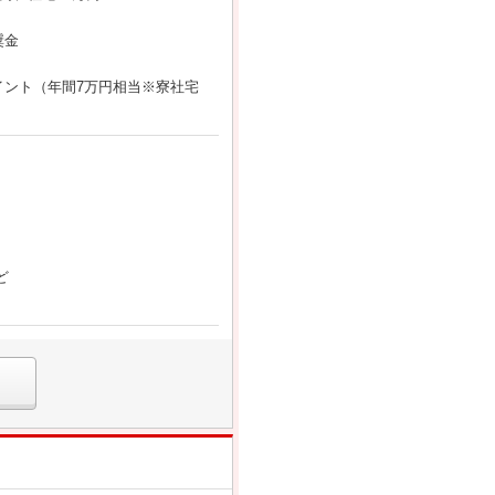
奨金
ント（年間7万円相当※寮社宅
ど