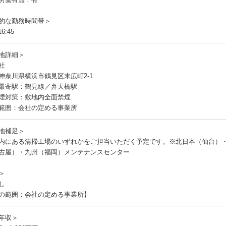
的な勤務時間帯＞
6:45
地詳細＞
社
神奈川県横浜市鶴見区末広町2-1
最寄駅：鶴見線／弁天橋駅
煙対策：敷地内全面禁煙
範囲：会社の定める事業所
地補足＞
内にある清掃工場のいずれかをご担当いただく予定です。※北日本（仙台）
古屋）・九州（福岡）メンテナンスセンター
＞
し
の範囲：会社の定める事業所】
年収＞