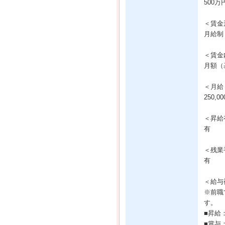
500万
＜賃金
月給制
＜賃金
月額（基
＜月給
250,0
＜昇給
有
＜残業
有
＜給与
※前職
す。
■昇給
■賞与