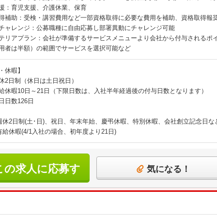
援：育児支援、介護休業、保育
得補助：受検・講習費用など一部資格取得に必要な費用を補助、資格取得報
チャレンジ：公募職種に自由応募し部署異動にチャレンジ可能
テリアプラン：会社が準備するサービスメニューより会社から付与されるポイ
用者は半額）の範囲でサービスを選択可能など
・休暇】
休2日制（休日は土日祝日）
給休暇10日～21日（下限日数は、入社半年経過後の付与日数となります）
日日数126日
週休2日制(土･日)、祝日、年末年始、慶弔休暇、特別休暇、会社創立記念日な
有給休暇(4/1入社の場合、初年度より21日)
この求人に応募す
気になる！
る