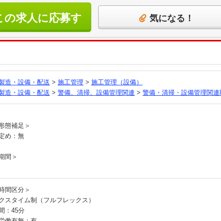
この求人に応募す
気になる！
る
製造・設備・配送
>
施工管理
>
施工管理（設備）
製造・設備・配送
>
警備、清掃、設備管理関連
>
警備・清掃・設備管理関連
員
形態補足＞
定め：無
期間＞
時間区分＞
クスタイム制（フルフレックス）
間：45分
労働有無：有