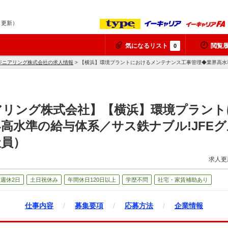
7 更新）
気になるリスト
閲覧
0
ジニアリング株式会社の求人情報
> 【横浜】環境プラントにおけるメンテナンス工事管理◆業界高水
アリング株式会社】【横浜】環境プラント
高水準の給与体系／サス鉄ナブル!JFE
社員）
求人更
週休2日
土日祝休み
年間休日120日以上
学歴不問
社宅・家賃補助あり
仕事内容
/
募集要項
/
応募方法
/
企業情報