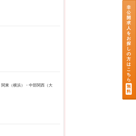
非
公
開
求
人
を
お
探
し
の
方
は
こ
ち
ら
・関東（横浜）・中部関西（大
無
料