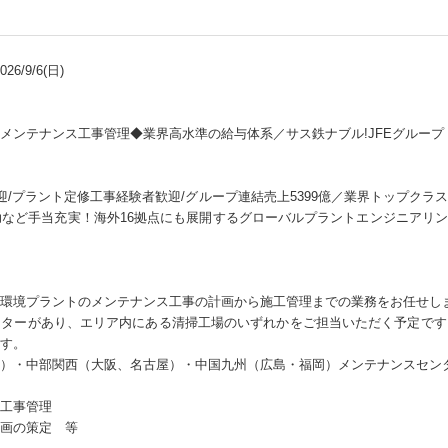
6/9/6(日)
メンテナンス工事管理◆業界高水準の給与体系／サス鉄ナブル!JFEグループ
迎/プラント定修工事経験者歓迎/グループ連結売上5399億／業界トップク
助など手当充実！海外16拠点にも展開するグローバルプラントエンジニアリング
環境プラントのメンテナンス工事の計画から施工管理までの業務をお任せし
ンターがあり、エリア内にある清掃工場のいずれかをご担当いただく予定です
す。
）・中部関西（大阪、名古屋）・中国九州（広島・福岡）メンテナンスセン
工事管理
画の策定 等