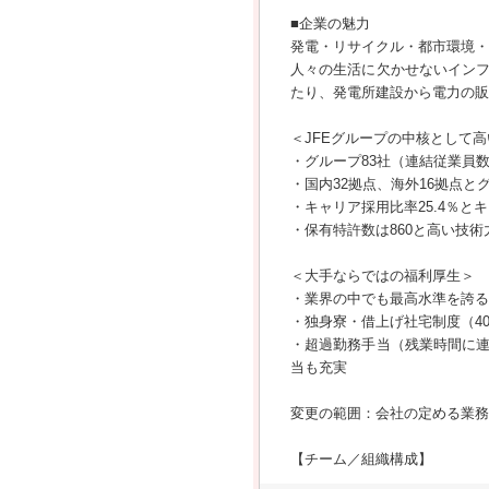
■企業の魅力
発電・リサイクル・都市環境・
人々の生活に欠かせないイン
たり、発電所建設から電力の販
＜JFEグループの中核として
・グループ83社（連結従業員数
・国内32拠点、海外16拠点と
・キャリア採用比率25.4％
・保有特許数は860と高い技
＜大手ならではの福利厚生＞
・業界の中でも最高水準を誇る
・独身寮・借上げ社宅制度（40
・超過勤務手当（残業時間に
当も充実
変更の範囲：会社の定める業務
【チーム／組織構成】