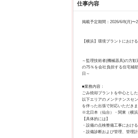
仕事内容
掲載予定期間：2026/6/8(月)〜202
【横浜】環境プラントにおける
～監理技術者(機械器具)の方歓
の75％を会社負担する住宅補
日～
■業務内容：
ごみ焼却プラントを中心とした
以下エリアのメンテナンスセ
を伴った出張で対応いただきま
※北日本（仙台）・関東（横浜
【具体的には】
・設備の点検整備工事における
・設備診断および管理、管理計