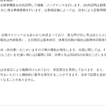
知警報器）：
る精密機器を出向訪問して補修・メンテナンスを行います。(出向訪問は顧
これに係る事務業務を行います。お客様設備によっては、法令により定期周
度。点検スケジュールもあらかじめ決まっており、急な呼び出し等はほとんど
場合は代休取得）。土日祝日は基本休日、休業日出勤の場合は振替休日取得
向（外仕事）がございますので車の運転が発生します。出張に関しては、4
合もございます)多い時には1週間に1回、日帰り又は3泊4日の出張がございま
スは法改正により義務付けられており、安定受注を実現しております。また、
取引をいただくと継続的に案件を受注することができます。法令で設置を定め
くなることがありません。