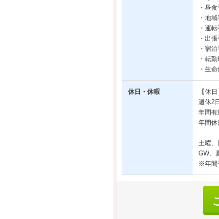
・昼食
・地域
・運転
・出張
・宿泊
・転勤
・生命
休日・休暇
【休日
週休2
年間有
年間休
土曜、
GW、
※年間