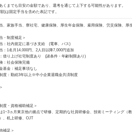
あくまでも目安の金額であり、選考を通じて上下する可能性があります。
月額)は固定手当を含めた表記です。
当、家族手当、寮社宅、健康保険、厚生年金保険、雇用保険、労災保険、厚
当・制度補足＞
当：社内規定に基づき支給 (電車、バス)
：1名月14,000円、2人目以降7,000円追加
：借り上げ社宅制度あり (諸条件・年齢制限あり)
険：社会保険完備
金基金：補足事項なし
制度：勤続3年以上※中小企業退職金共済制度
＞
制度・資格補助補足＞
は1~3ヵ月東京他の拠点で研修、定期的な社員研修会、技術ミーティング（
）、机上研修、OJT
他補足＞