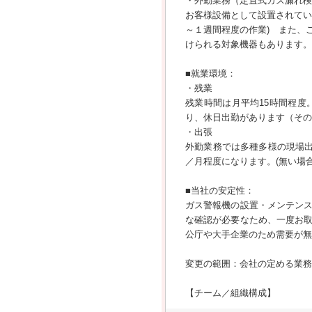
・外勤業務（定置式ガス漏れ検
お客様設備として設置されてい
～１週間程度の作業) また、
けられる対象機器もあります。
■就業環境：
・残業
残業時間は月平均15時間程
り、休日出勤があります（その
・出張
外勤業務では多種多様の現場出
／月程度になります。(無い場
■当社の安定性：
ガス警報機の設置・メンテン
な確認が必要なため、一度お
公庁や大手企業のため需要が無
変更の範囲：会社の定める業務
【チーム／組織構成】