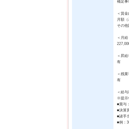
補足事
＜賃金
月額（基
その他固
＜月給
227,0
＜昇給
有
＜残業
有
＜給与
※提示
■賞与：
■決算
■諸手
■例：3