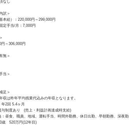
項なし
内訳＞
本給）：220,000円～299,000円
定手当/月：7,000円
＞
00円～306,000円
有無＞
手当＞
補足＞
年収は昨年平均残業代込みの年収となります。
年2回 5.4ヶ月
賞与制度あり (売上・利益計画達成時支給)
当：昼食、職責、地域、運転手当、時間外勤務、休日出勤、早朝勤務、深夜勤
0歳 520万円(12年目)