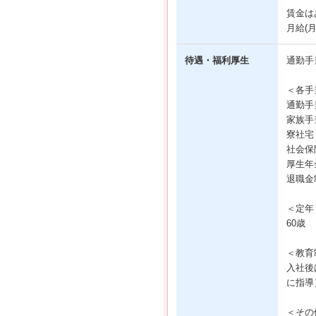
賃金は
月給(
待遇・福利厚生
通勤手
＜各手
通勤手
家族手当
寮社宅
社会保
厚生年
退職金
＜定年
60歳
＜教育
入社後
に指導
＜その