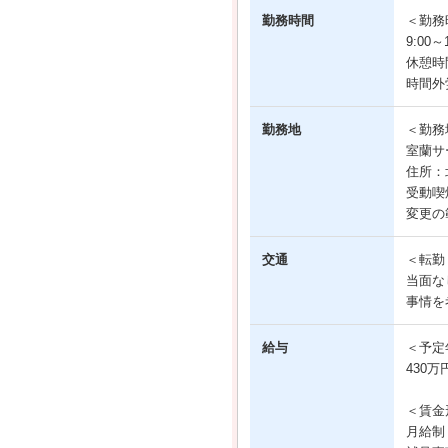
勤務時間
＜勤務
9:00
休憩時
時間外
勤務地
＜勤務
室蘭サ
住所：
受動喫
変更の
交通
＜転勤
当面な
事情を
給与
＜予定
430万
＜賃金
月給制