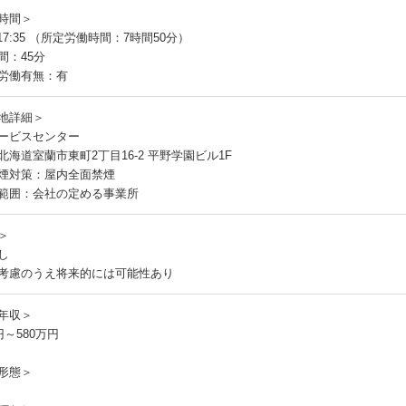
時間＞
～17:35 （所定労働時間：7時間50分）
間：45分
労働有無：有
地詳細＞
ービスセンター
北海道室蘭市東町2丁目16-2 平野学園ビル1F
煙対策：屋内全面禁煙
範囲：会社の定める事業所
＞
し
考慮のうえ将来的には可能性あり
年収＞
円～580万円
形態＞