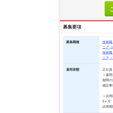
募集要項
募集職種
技術職
ニア（
技術職
ニア（
雇用形態
正社
＜雇用
期間の
補足事
＜試用
6ヶ月
試用期