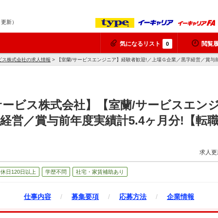
7 更新）
気になるリスト
閲覧
0
ビス株式会社の求人情報
> 【室蘭/サービスエンジニア】経験者歓迎!／上場Ｇ企業／黒字経営／賞与前
ービス株式会社】【室蘭/サービスエンジ
経営／賞与前年度実績計5.4ヶ月分!【転
求人更
休日120日以上
学歴不問
社宅・家賃補助あり
仕事内容
/
募集要項
/
応募方法
/
企業情報