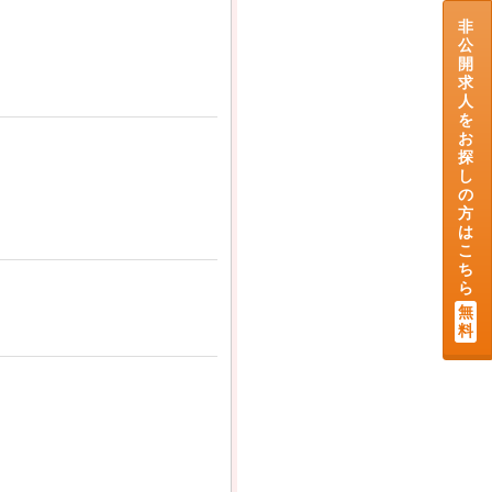
非
公
開
求
人
を
お
探
し
の
方
は
こ
ち
ら
無
料