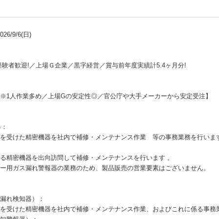
6/9/6(日)
験者歓迎!／上場Ｇ企業／黒字経営／賞与前年度実績計5.4ヶ月分!
※1人作業多め／上場Gの安定性◎／官公庁や大手メーカーから安定受注】
器：
を受けた精密機器を社内で補修・メンテナンス作業 等の事務業務を行いま
：
る精密機器を出向訪問して補修・メンテナンスを行います 。
ー用ガス漏れ警報器の業務のため、製品販売の営業要素はございません。
漏れ検知器）：
を受けた精密機器を社内で補修・メンテナンス作業、およびこれに係る事務