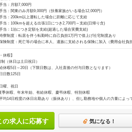
手当：月額7,000円
手当：関東のみ月額9,000円（扶養家族がいる場合12,000円）
手当：200km以上運転した場合に距離に応じて支給
手当：100kmを超える出張1日につき2,700円～支給(日帰り含)
手当：1泊につき定額を支給(超過した場合実費支給)
時寮制度：転居を伴う転勤時に自己負担1万円で借上げ社宅制度あり
保険制度：死亡等の場合に本人、遺族に支給される保険に加入（費用会社負
・休暇】
日制（休日は土日祝日）
給休暇5日～20日（下限日数は、入社直後の付与日数となります）
日日数125日
日曜、祝日
夏季休暇、年末年始、有給休暇、慶弔休暇、特別休暇
平均14日程度の休日出勤あり（振休あり）、但し勤務地や個人の力量によっ
この求人に応募す
気になる！