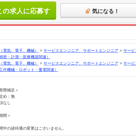
この求人に応募す
気になる！
る
（電気、電子、機械）
>
サービスエンジニア、サポートエンジニア
>
サービ
精密・計測・医療機器関連）
（電気、電子、機械）
>
サービスエンジニア、サポートエンジニア
>
サービ
工作機械・ロボット・重電関連）
員
形態補足＞
定め：無
項なし
期間＞
間中の諸待遇の変更はございません。