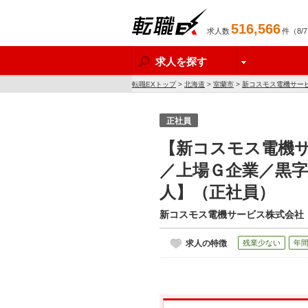
516,566
求人数
件（8/
転職EX
求人を探す
転職EXトップ
>
北海道
>
室蘭市
>
新コスモス電機サー
正社員
【新コスモス電機サ
／上場Ｇ企業／黒字
人】（正社員）
新コスモス電機サービス株式会社
求人の特徴
残業少ない
年間