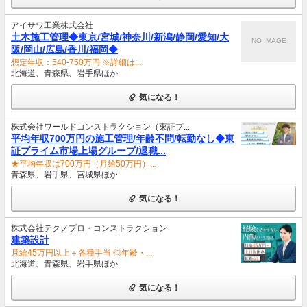
アイサワ工業株式会社
土木施工管理◆東京/宮城/神奈川/新潟/静岡/愛知/大
NO IMAGE
阪/岡山/広島/香川/福岡◆
想定年収：540-750万円 ※詳細は...
北海道、青森県、岩手県ほか
気になる！
株式会社ワールドコンストラクション（東証プ...
平均年収700万円の施工管理/年齢不問/転勤なし◆東
証プライム市場上場グループ/退職...
★平均年収は700万円（月給50万円）...
青森県、岩手県、宮城県ほか
気になる！
株式会社テクノプロ・コンストラクション
建築設計
月給45万円以上＋各種手当 ◎年齢・...
北海道、青森県、岩手県ほか
気になる！