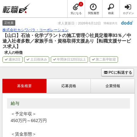
0
気になる
閲覧履歴
検索
ログイン
正社員
求人更新日：2026年6月12日
情報提供元
株式会社カシワバラ・コーポレーション
【山口】石油・化学プラントの施工管理◇社員定着率93％／中
途入社者多数／家族手当・資格取得支援あり【転職支援サービ
ス求人】
求人の特徴
週休2日
土日祝休み
年間休日120日以上
第二新卒歓迎
PCに転送する
募集概要
応募資格
企業情報
給与
＜予定年収＞
450万円～662万円
＜賃金形態＞