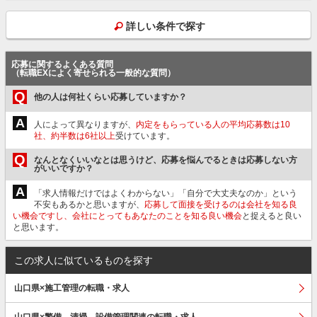
詳しい条件で探す
応募に関するよくある質問
（転職EXによく寄せられる一般的な質問）
Q
他の人は何社くらい応募していますか？
A
人によって異なりますが、
内定をもらっている人の平均応募数は10
社、約半数は6社以上
受けています。
Q
なんとなくいいなとは思うけど、応募を悩んでるときは応募しない方
がいいですか？
A
「求人情報だけではよくわからない」「自分で大丈夫なのか」という
不安もあるかと思いますが、
応募して面接を受けるのは会社を知る良
い機会ですし、会社にとってもあなたのことを知る良い機会
と捉えると良い
と思います。
この求人に似ているものを探す
山口県×施工管理の転職・求人
山口県×警備、清掃、設備管理関連の転職・求人