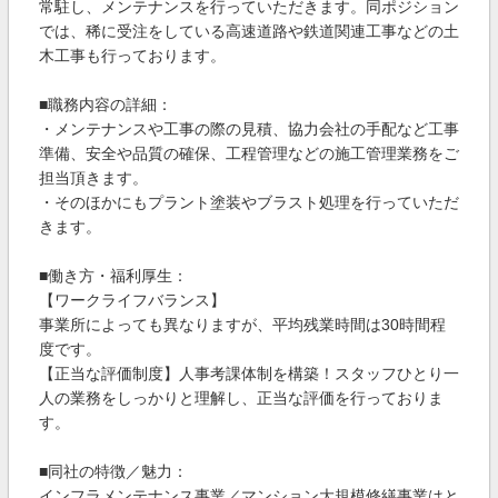
常駐し、メンテナンスを行っていただきます。同ポジション
では、稀に受注をしている高速道路や鉄道関連工事などの土
木工事も行っております。
■職務内容の詳細：
・メンテナンスや工事の際の見積、協力会社の手配など工事
準備、安全や品質の確保、工程管理などの施工管理業務をご
担当頂きます。
・そのほかにもプラント塗装やブラスト処理を行っていただ
きます。
■働き方・福利厚生：
【ワークライフバランス】
事業所によっても異なりますが、平均残業時間は30時間程
度です。
【正当な評価制度】人事考課体制を構築！スタッフひとり一
人の業務をしっかりと理解し、正当な評価を行っておりま
す。
■同社の特徴／魅力：
インフラメンテナンス事業／マンション大規模修繕事業はと