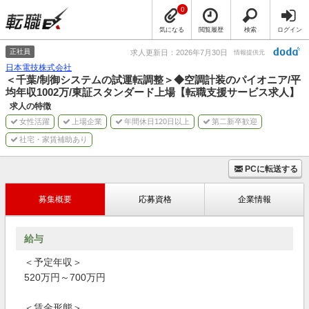
0
気になる
閲覧履歴
検索
ログイン
正社員
求人更新日：2026年7月30日
情報提供元
日本電技株式会社
＜千葉/制御システムの試運転調整＞◆空調計装のパイオニア/平
均年収1002万/東証スタンダード上場【転職支援サービス求人】
求人の特徴
女性活躍
上場企業
年間休日120日以上
第二新卒歓迎
社宅・家賃補助あり
PCに転送する
募集概要
応募資格
企業情報
給与
＜予定年収＞
520万円～700万円
＜賃金形態＞