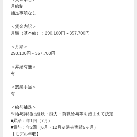
月給制
補足事項なし
＜賃金内訳＞
月額（基本給）：290,100円～357,700円
＜月給＞
290,100円～357,700円
＜昇給有無＞
有
＜残業手当＞
有
＜給与補足＞
※給与詳細は経験・能力・前職給与等を踏まえて決定
■昇給：年1回（7月）
■賞与：年2回（6月・12月※過去実績5ヶ月）
【モデル年収】