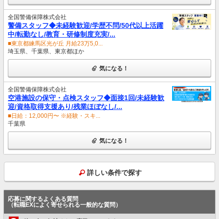
全国警備保障株式会社
警備スタッフ◆未経験歓迎/学歴不問/50代以上活躍
中/転勤なし/教育・研修制度充実/...
■東京都練馬区光が丘 月給23万5,0...
埼玉県、千葉県、東京都ほか
気になる！
全国警備保障株式会社
空港施設の保守・点検スタッフ◆面接1回/未経験歓
迎/資格取得支援あり/残業ほぼなし/...
■日給：12,000円〜 ※経験・スキ...
千葉県
気になる！
詳しい条件で探す
応募に関するよくある質問
（転職EXによく寄せられる一般的な質問）