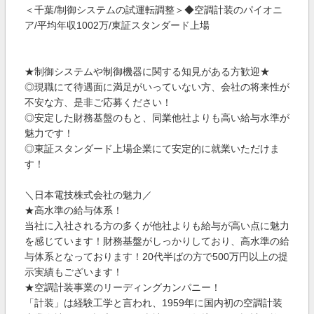
＜千葉/制御システムの試運転調整＞◆空調計装のパイオニ
ア/平均年収1002万/東証スタンダード上場
★制御システムや制御機器に関する知見がある方歓迎★
◎現職にて待遇面に満足がいっていない方、会社の将来性が
不安な方、是非ご応募ください！
◎安定した財務基盤のもと、同業他社よりも高い給与水準が
魅力です！
◎東証スタンダード上場企業にて安定的に就業いただけま
す！
＼日本電技株式会社の魅力／
★高水準の給与体系！
当社に入社される方の多くが他社よりも給与が高い点に魅力
を感じています！財務基盤がしっかりしており、高水準の給
与体系となっております！20代半ばの方で500万円以上の提
示実績もございます！
★空調計装事業のリーディングカンパニー！
「計装」は経験工学と言われ、1959年に国内初の空調計装