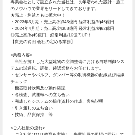
専業会社として設立された当社は、長年培われた設計・施工
のノウハウで業界をリードしてきております。
★売上・利益ともに拡大中！
・2023年3月期：売上高/約343億円 経常利益/約46億円
・2024年4月期：売上高/約388億円 経常利益/約62億円
◎売上高/約45億円、経常利益/16億円UP！
【変更の範囲:会社の定める業務】
<業務内容>
当社が施工した大型建物の空調整備における自動制御シス
テムの試運転、調整、確認業務をお任せします。
・センサーやバルブ、ダンパー等の制御機器の配線及び結線
チェック
・機器取付状態及び動作確認
・各検査、試運転への立ち合い
・完成したシステムの操作資料の作成、客先説明
・引き渡しの立ち合い
・技術、品質保持 等
<ご入社後の流れ>
ご入社後はOJT教育を実施し、先輩社員の現場に同行して