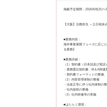
掲載予定期間：2026/6/8(月)〜202
【大阪】法務担当 ～土日祝休
■業務内容：
海外事業展開フェーズに応じ
る業務】
■業務詳細：
（1）契約書（日本語及び英語
・業務委託契約書、M＆A関連
・契約書フォーマットの整備、
（2）内部管理体制の整備
・法改正等に伴う社内体制の整
・社内規程の整備
（3）社内研修等の実施
■はたらく環境：