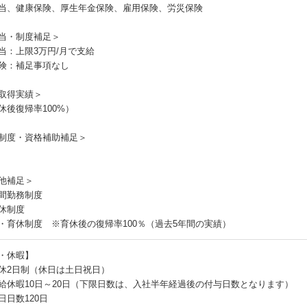
当、健康保険、厚生年金保険、雇用保険、労災保険
当・制度補足＞
当：上限3万円/月で支給
険：補足事項なし
取得実績＞
休後復帰率100%）
制度・資格補助補足＞
他補足＞
間勤務制度
休制度
・育休制度 ※育休後の復帰率100％（過去5年間の実績）
・休暇】
休2日制（休日は土日祝日）
給休暇10日～20日（下限日数は、入社半年経過後の付与日数となります）
日日数120日