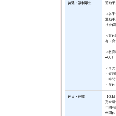
待遇・福利厚生
通勤手
＜各手
通勤手
社会保
＜育休
有（育
＜教育
■OJT
＜その
・短時
・時間
・産休
休日・休暇
【休日
完全週
年間有
年間休