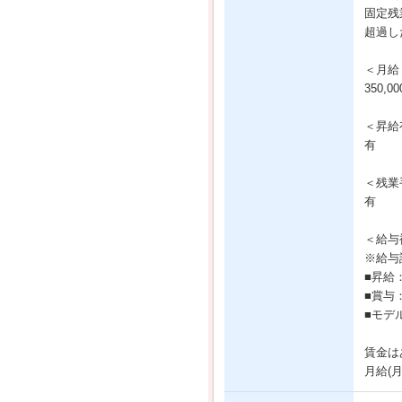
固定残業
超過し
＜月給
350,
＜昇給
有
＜残業
有
＜給与
※給与
■昇給
■賞与
■モデ
賃金は
月給(