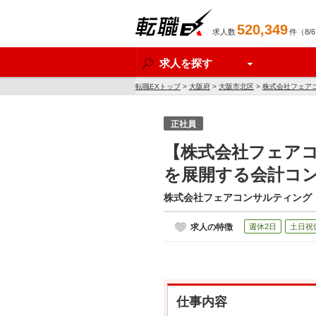
520,349
求人数
件（8/
転職EX
求人を探す
転職EXトップ
>
大阪府
>
大阪市北区
>
株式会社フェア
正社員
【株式会社フェアコ
を展開する会計コ
株式会社フェアコンサルティング
求人の特徴
週休2日
土日祝
仕事内容