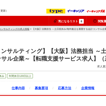
6 更新）
気になるリスト
閲覧
0
コンサルティングの求人情報
> 【大阪】法務担当 ～土日祝休み/海外拠点を展開する会計コンサル
ンサルティング】【大阪】法務担当 ～土
ンサル企業～【転職支援サービス求人】（
求人更
休み
年間休日120日以上
仕事内容
/
募集要項
/
応募方法
/
企業情報