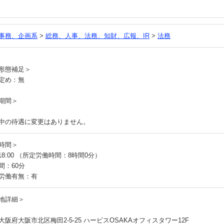
事務、企画系
>
総務、人事、法務、知財、広報、IR
>
法務
員
形態補足＞
定め：無
期間＞
中の待遇に変更はありません。
時間＞
～18:00 （所定労働時間：8時間0分）
間：60分
労働有無：有
地詳細＞
大阪府大阪市北区梅田2-5-25 ハービスOSAKAオフィスタワー12F