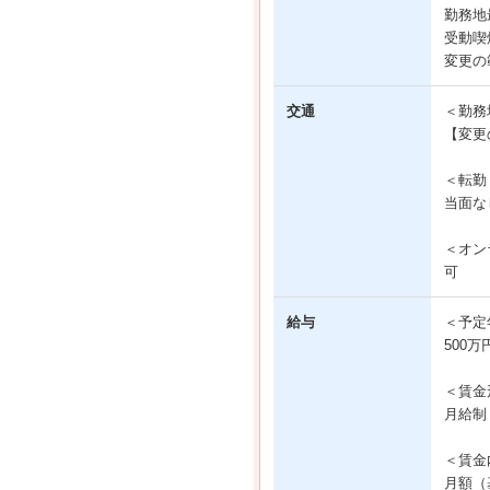
勤務地
受動喫
変更の
交通
＜勤務
【変更
＜転勤
当面な
＜オン
可
給与
＜予定
500万
＜賃金
月給制
＜賃金
月額（基