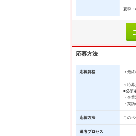
夏季・
応募方法
応募資格
＜最終
＜応募
■必須
・企業
・英語
応募方法
このペ
選考プロセス
-