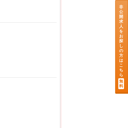
非
公
開
求
人
を
お
探
し
の
方
は
こ
ち
ら
無
料