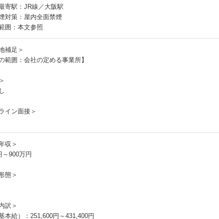
最寄駅：JR線／大阪駅
煙対策：屋内全面禁煙
範囲：本文参照
地補足＞
の範囲：会社の定める事業所】
＞
し
ライン面接＞
年収＞
円～900万円
形態＞
内訳＞
本給）：251,600円～431,400円