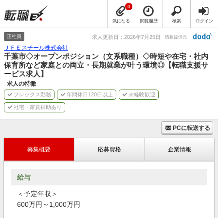
0
気になる
閲覧履歴
検索
ログイン
正社員
求人更新日：2026年7月25日
情報提供元
ＪＦＥスチール株式会社
千葉市◇オープンポジション（文系職種）◇時短や在宅・社内
保育所など家庭との両立・長期就業が叶う環境◎【転職支援サ
ービス求人】
求人の特徴
フレックス勤務
年間休日120日以上
未経験歓迎
社宅・家賃補助あり
PCに転送する
募集概要
応募資格
企業情報
給与
＜予定年収＞
600万円～1,000万円