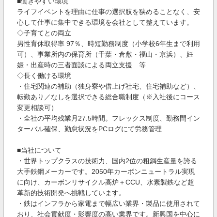
■働きやすい環境
ライフイベントを理由に仕事の選択肢を狭めることなく、安
心して仕事に集中できる環境を会社として整えています。
◇子育てとの両立
男性育休取得率 97％、時短勤務制度（小学校6年生まで利用
可）、事業所内の保育所（千葉・倉敷・福山・京浜）、妊
娠・出産時の三者面談による両立支援 等
◇長く働ける環境
・住宅関連の補助（独身寮や借上げ社宅、住宅補助など）、
転勤あり／なしを選択できる総合職制度（※入社後にコース
変更相談可）
・全社の平均残業月27.5時間。フレックス制度、勤務間イン
ターバル確保、勤怠状況をPCログにて労務管理
■当社について
・世界トップクラスの技術力、国内2位の粗鋼生産量を誇る
大手鉄鋼メーカーです。2050年カーボンニュートラル実現
に向け、カーボンリサイクル高炉＋CCU、水素製鉄など超
革新的技術開発へ挑戦しています。
・鉄はインフラから家電まで幅広い業界・製品に使用されて
おり、社会貢献度・影響度の高い業界です。新興国を中心に