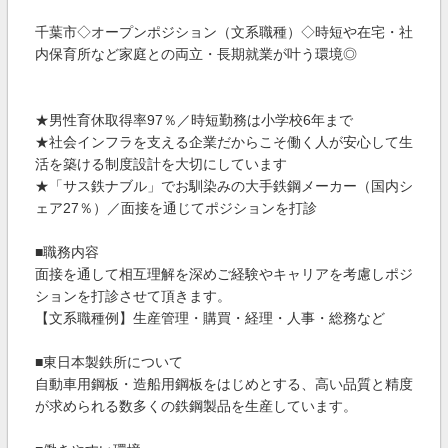
千葉市◇オープンポジション（文系職種）◇時短や在宅・社
内保育所など家庭との両立・長期就業が叶う環境◎
★男性育休取得率97％／時短勤務は小学校6年まで
★社会インフラを支える企業だからこそ働く人が安心して生
活を築ける制度設計を大切にしています
★「サス鉄ナブル」でお馴染みの大手鉄鋼メーカー（国内シ
ェア27％）／面接を通じてポジションを打診
■職務内容
面接を通して相互理解を深めご経験やキャリアを考慮しポジ
ションを打診させて頂きます。
【文系職種例】生産管理・購買・経理・人事・総務など
■東日本製鉄所について
自動車用鋼板・造船用鋼板をはじめとする、高い品質と精度
が求められる数多くの鉄鋼製品を生産しています。