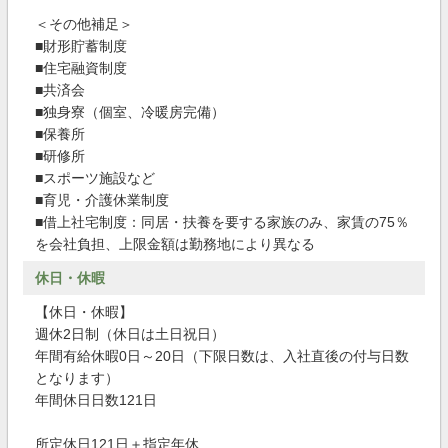
＜その他補足＞
■財形貯蓄制度
■住宅融資制度
■共済会
■独身寮（個室、冷暖房完備）
■保養所
■研修所
■スポーツ施設など
■育児・介護休業制度
■借上社宅制度：同居・扶養を要する家族のみ、家賃の75％
を会社負担、上限金額は勤務地により異なる
休日・休暇
【休日・休暇】
週休2日制（休日は土日祝日）
年間有給休暇0日～20日（下限日数は、入社直後の付与日数
となります）
年間休日日数121日
所定休日121日＋指定年休