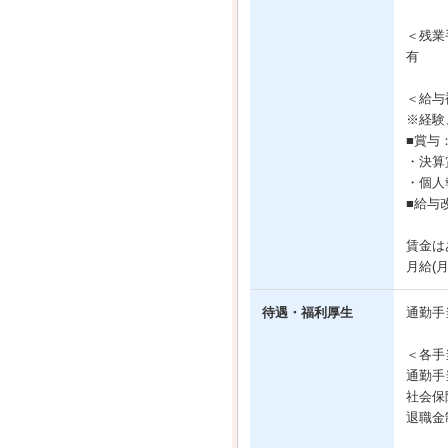
＜残業
有
＜給与
※経験
■賞与
・決算
・個人報
■給与
賃金は
月給(
待遇・福利厚生
通勤手
＜各手
通勤手
社会保
退職金