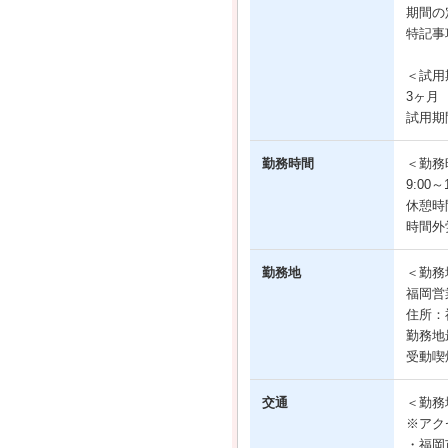
期間の
特記事
＜試用
3ヶ月
試用期
勤務時間
＜勤務
9:00
休憩時
時間外
勤務地
＜勤務
福岡営
住所：福
勤務地
受動喫
交通
＜勤務
※アク
・福岡