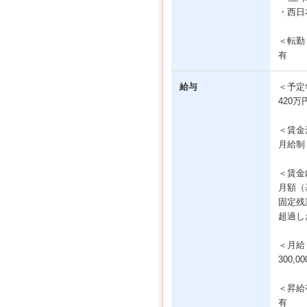
・西日
＜転勤
有
給与
＜予定
420万
＜賃金
月給制
＜賃金
月額（基
固定残業
超過し
＜月給
300,
＜昇給
有