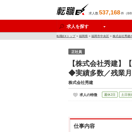
537,168
求人数
件（8/
転職EX
求人を探す
転職EXトップ
>
福岡県
>
福岡市中央区
>
株式会社秀建
正社員
【株式会社秀建】
◆実績多数／残業月
株式会社秀建
求人の特徴
週休2日
土日祝
仕事内容