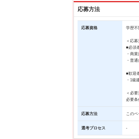
応募方法
応募資格
学歴不
＜応募
■必須
・商業
・普通
■歓迎
・1級
＜必要
必要条
応募方法
このペ
選考プロセス
-