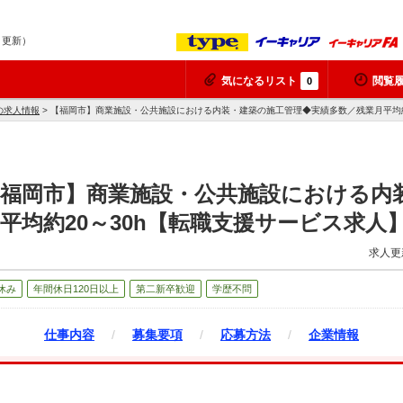
8 更新）
気になるリスト
閲覧
0
の求人情報
> 【福岡市】商業施設・公共施設における内装・建築の施工管理◆実績多数／残業月平均約
【福岡市】商業施設・公共施設における内
平均約20～30h【転職支援サービス求人
求人更
休み
年間休日120日以上
第二新卒歓迎
学歴不問
仕事内容
/
募集要項
/
応募方法
/
企業情報