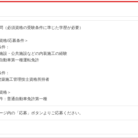
る
問（必須資格の受験条件に準じた学歴が必要）
資格/応募条件＞
条件：
施設・公共施設などの内装施工の経験
自動車第一種運転免許
条件：
建築施工管理技士資格所持者
資格＞
件：普通自動車免許第一種
ージ内の「応募」ボタンよりご応募ください。