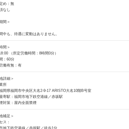
定め：無
項なし
期間＞
間中も、待遇に変動はありません。
時間＞
～18:00 （所定労働時間：8時間0分）
間：60分
労働有無：有
地詳細＞
業所
岡県福岡市中央区大名2-9-17 ARISTO大名10階B号室
最寄駅：福岡市地下鉄空港線／赤坂駅
煙対策：屋内全面禁煙
地補足＞
セス：
市地下鉄空港線／赤坂駅／徒歩1分