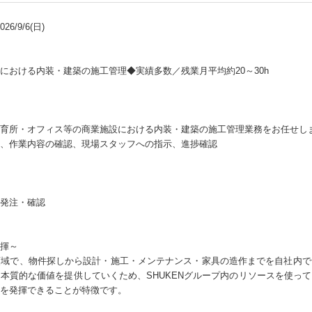
6/9/6(日)
における内装・建築の施工管理◆実績多数／残業月平均約20～30h
育所・オフィス等の商業施設における内装・建築の施工管理業務をお任せし
、作業内容の確認、現場スタッフへの指示、進捗確認
発注・確認
揮～
領域で、物件探しから設計・施工・メンテナンス・家具の造作までを自社内で
本質的な価値を提供していくため、SHUKENグループ内のリソースを使っ
を発揮できることが特徴です。