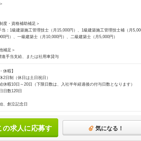
＞
制度・資格補助補足＞
手当：1級建築施工管理技士（月15,000円）、1級建築施工管理技士補（月5,0
000円）、一級建築士（月10,000円）、二級建築士（月5,000円）
他補足＞
増進手当支給、または社用車貸与
・休暇】
休2日制（休日は土日祝日）
給休暇10日～20日（下限日数は、入社半年経過後の付与日数となります）
日日数120日
始、創立記念日
この求人に応募す
気になる！