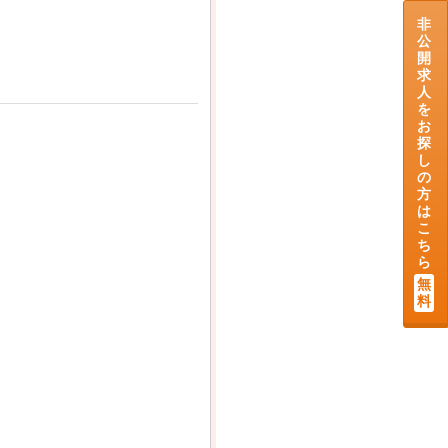
非
公
開
求
人
を
お
探
し
の
方
は
こ
ち
ら
無
料