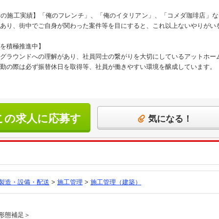
所の施工実績】「俺のフレンチ」、「俺のイタリアン」、「コメダ珈琲店」な
あり、街中でご自身が関わった案件等を目にすると、これ以上ないやりがい
を積極推進中】
グラウンドへの理解があり、社員同士の繋がりを大切にしているアットホー
勤の際は必ず振替休日を取得等、社員が働きやすい環境を醸成しています。
この求人に応募す
気になる！
る
製造・設備・配送
>
施工管理
>
施工管理（建築）
員
形態補足＞