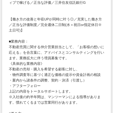
ィブで稼げる／正当な評価／三井住友信託銀行G
【働き方の改善と年収UPが同時に叶う◎／充実した働き方
／正当な評価制度／完全週休二日制(水＋祝日or指定休日※
土日可)】
■業務内容：
不動産売買に関する仲介営業担当として、「お客様の想いに
応える」を合言葉に、アドバイスとコンサルティングを行い
ます。業務拡大に伴う増員募集です。
《具体的な業務内容》
不動産の売却・購入を希望する顧客に対し、
・物件調査等に基づく適正な価格の提示や資金計画の相談
・案内から諸条件の調整、契約・決済（引渡し）
・アフターフォロー
上記の内容をトータルサポートします。
※入社後の約半年間は、マンツーマンによる指導がありま
す。慣れてくるまでは営業同行があります。