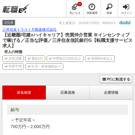
0
気になる
閲覧履歴
検索
ログイン
正社員
求人更新日：2026年7月8日
情報提供元
三井住友トラスト不動産株式会社
【近畿圏/宅建×ハイキャリア】売買仲介営業 ※インセンティブ
で稼げる／正当な評価／三井住友信託銀行G【転職支援サービス
求人】
求人の特徴
女性活躍
週休2日
年間休日120日以上
採用枠5名以上
学歴不問
社宅・家賃補助あり
PCに転送する
募集概要
応募資格
企業情報
給与
＜予定年収＞
700万円～2,000万円