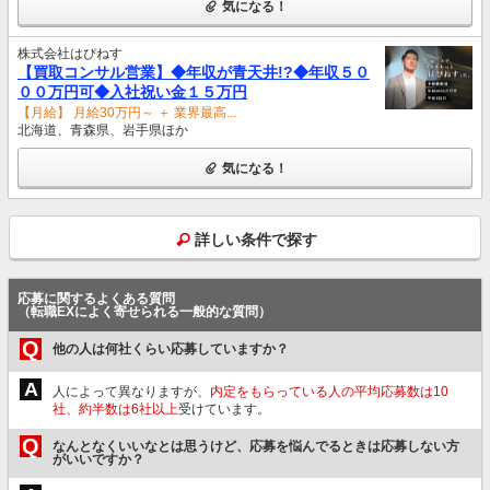
気になる！
株式会社はぴねす
【買取コンサル営業】◆年収が青天井!?◆年収５０
００万円可◆入社祝い金１５万円
【月給】 月給30万円～ ＋ 業界最高...
北海道、青森県、岩手県ほか
気になる！
詳しい条件で探す
応募に関するよくある質問
（転職EXによく寄せられる一般的な質問）
Q
他の人は何社くらい応募していますか？
A
人によって異なりますが、
内定をもらっている人の平均応募数は10
社、約半数は6社以上
受けています。
Q
なんとなくいいなとは思うけど、応募を悩んでるときは応募しない方
がいいですか？