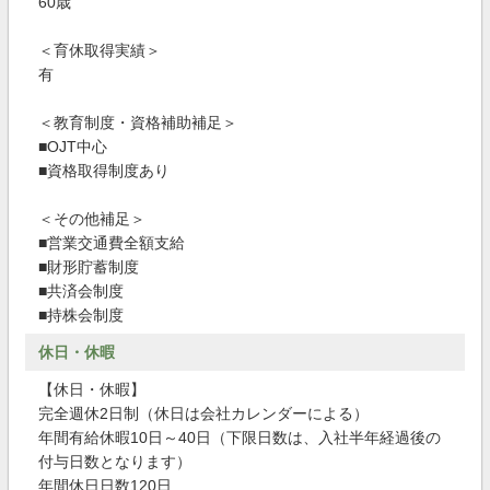
60歳
＜育休取得実績＞
有
＜教育制度・資格補助補足＞
■OJT中心
■資格取得制度あり
＜その他補足＞
■営業交通費全額支給
■財形貯蓄制度
■共済会制度
■持株会制度
休日・休暇
【休日・休暇】
完全週休2日制（休日は会社カレンダーによる）
年間有給休暇10日～40日（下限日数は、入社半年経過後の
付与日数となります）
年間休日日数120日