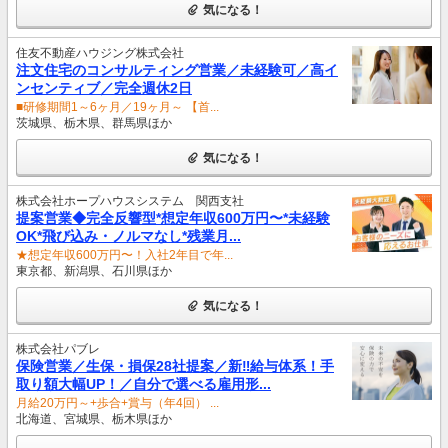
気になる！
住友不動産ハウジング株式会社
注文住宅のコンサルティング営業／未経験可／高イ
ンセンティブ／完全週休2日
■研修期間1～6ヶ月／19ヶ月～ 【首...
茨城県、栃木県、群馬県ほか
気になる！
株式会社ホープハウスシステム 関西支社
提案営業◆完全反響型*想定年収600万円〜*未経験
OK*飛び込み・ノルマなし*残業月...
★想定年収600万円〜！入社2年目で年...
東京都、新潟県、石川県ほか
気になる！
株式会社パブレ
保険営業／生保・損保28社提案／新‼給与体系！手
取り額大幅UP！／自分で選べる雇用形...
月給20万円～+歩合+賞与（年4回） ...
北海道、宮城県、栃木県ほか