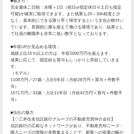
■働き方：
完全週休二日制：水曜＋1日（祝日or指定休日※土日も指定
可能)が確実に取得できます。また残業も20～30h程度と少
なく、基本的にできる限り早く帰宅するという文化が根付い
ています。長期的に腰を据えて働ける環境であり、結果とし
て社員の離職率も非常に低い数字となっております。
■年収UPが見込める環境：
成績上位10％以上の方は、年収2000万円を超えます。
成果に応じて、固定給も賞与もしっかりと昇給していきま
す。
（モデル）
1108万円／27歳・入社5年目（月給28万円＋賞与＋件数手
当）
1571万円／33歳・入社11年目（月給42万円＋賞与＋件数手
当）
■当社の魅力
【◇三井住友信託銀行グループの不動産売買仲介会社】
信託銀行の広範なネットワークがあり、不動産売却ニーズ・
購入ニーズの情報が多数集まることで、顧客への提案の幅が