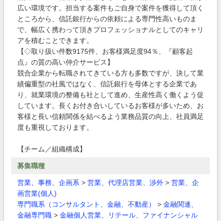
広い環境です。担当する案件もご自身で案件を獲得して頂く
ところから、信託銀行からの依頼による専門性高いものま
で、幅広く携わって頂きプロフェッショナルとしてのキャリ
アを積むことできます。
【◇取り扱い件数9175件、お客様満足度94％、『顧客起
点』の質の高い仲介サービス】
競合企業から転職されてきている方も多数ですが、決して業
績偏重型の社風ではなく、信託銀行を母体とする企業であ
り、就業環境の整備も社として進め、生産性高く働くよう促
しています。長くお付き合いしているお客様が多いため、お
客様と長い信頼関係を結べるよう業務品質の向上、社員満足
度も重視しております。
【チーム／組織構成】
募集職種
営業、事務、企画系
>
営業、代理店営業、渉外
>
営業、企
画営業(個人)
専門職系（コンサルタント、金融、不動産）
>
金融関連、
金融専門職
>
金融個人営業、リテール、ファイナンシャル