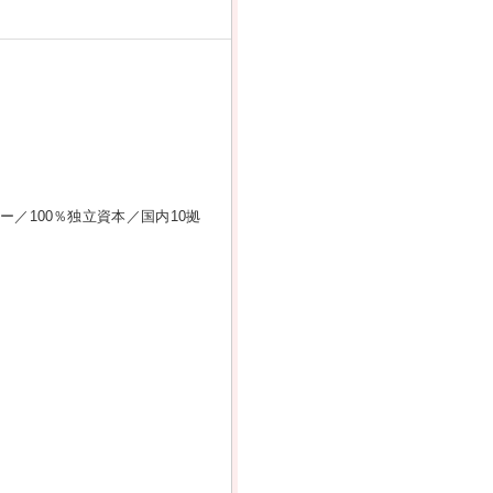
ー／100％独立資本／国内10拠
。