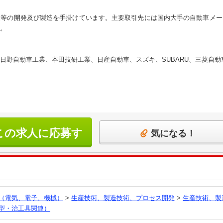
品等の開発及び製造を手掛けています。主要取引先には国内大手の自動車メー
。
日野自動車工業、本田技研工業、日産自動車、スズキ、SUBARU、三菱自動
この求人に応募す
気になる！
る
（電気、電子、機械）
>
生産技術、製造技術、プロセス開発
>
生産技術、製
型・治工具関連）