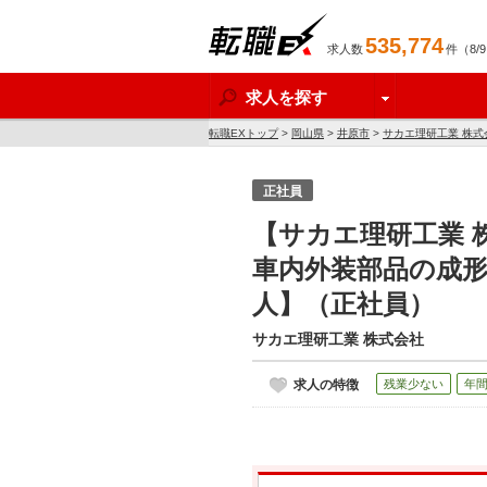
535,774
求人数
件（8/
転職EX
求人を探す
転職EXトップ
>
岡山県
>
井原市
>
サカエ理研工業 株式
正社員
【サカエ理研工業 
車内外装部品の成
人】（正社員）
サカエ理研工業 株式会社
求人の特徴
残業少ない
年間