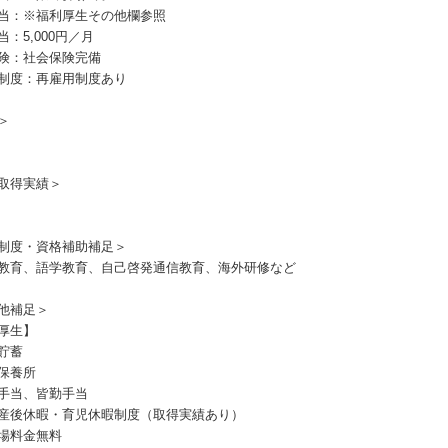
当：※福利厚生その他欄参照
：5,000円／月
険：社会保険完備
制度：再雇用制度あり
＞
取得実績＞
制度・資格補助補足＞
教育、語学教育、自己啓発通信教育、海外研修など
他補足＞
厚生】
貯蓄
保養所
手当、皆勤手当
産後休暇・育児休暇制度（取得実績あり）
場料金無料