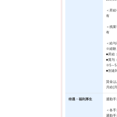
＜昇給
有
＜残業
有
＜給与
※経験
■昇給
■賞与
※5～
■別途
賃金は
月給(
待遇・福利厚生
通勤手
＜各手
通勤手