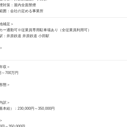
煙対策：屋内全面禁煙
範囲：会社の定める事業所
地補足＞
カー通勤可※従業員専用駐車場あり（全従業員利用可）
駅：井原鉄道 井原鉄道 小田駅
＞
年収＞
円～700万円
形態＞
内訳＞
本給）：230,000円～350,000円
＞
00円～350,000円