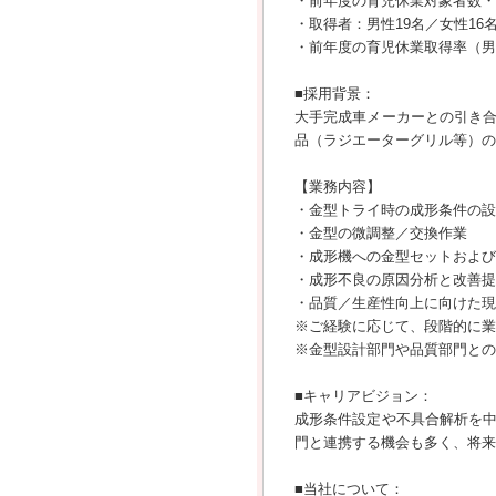
・前年度の育児休業対象者数・
・取得者：男性19名／女性16名
・前年度の育児休業取得率（男女
■採用背景：
大手完成車メーカーとの引き
品（ラジエーターグリル等）の
【業務内容】
・金型トライ時の成形条件の設
・金型の微調整／交換作業
・成形機への金型セットおよび
・成形不良の原因分析と改善提
・品質／生産性向上に向けた現
※ご経験に応じて、段階的に業
※金型設計部門や品質部門との
■キャリアビジョン：
成形条件設定や不具合解析を
門と連携する機会も多く、将来
■当社について：