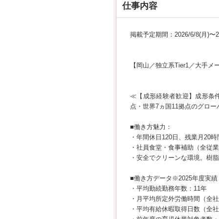
仕事内容
掲載予定期間：2026/6/8(月)〜202
【岡山／独立系Tier1／大
≪【成形経験者歓迎】成形条件の
点・世界7ヵ国11拠点のグロー
■働き方魅力：
・年間休日120日、残業月20時
・社員食堂・食事補助（全従業
・安全でクリーンな環境。樹脂
■働き方データ※2025年度実績
・平均勤続勤務年数：11年
・月平均所定外労働時間（全社平
・平均有給休暇取得日数（全社平