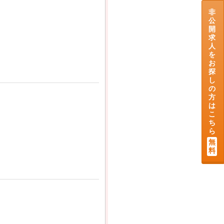
非
公
開
求
人
を
お
探
し
の
方
は
こ
ち
ら
無
料