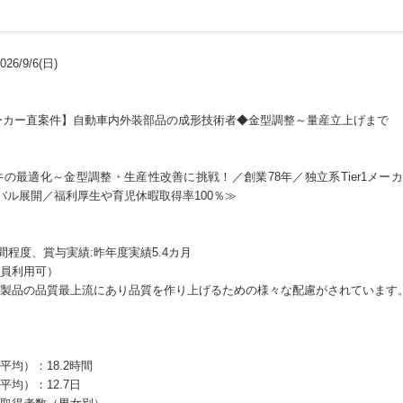
6/9/6(日)
手メーカー直案件】自動車内外装部品の成形技術者◆金型調整～量産立上げまで
最適化～金型調整・生産性改善に挑戦！／創業78年／独立系Tier1メーカ
バル展開／福利厚生や育児休暇取得率100％≫
間程度、賞与実績:昨年度実績5.4カ月
員利用可）
製品の品質最上流にあり品質を作り上げるための様々な配慮がされています
均）：18.2時間
均）：12.7日