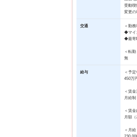
受動喫
変更の
交通
＜勤務
◆マイ
◆最寄
＜転勤
無
給与
＜予定
450万
＜賃金
月給制
＜賃金
月額（基
＜月給
230,0