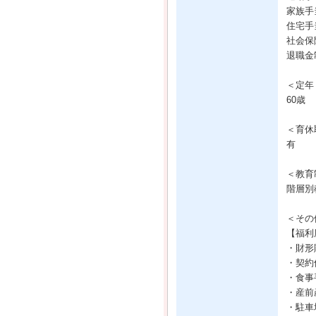
家族手
住宅手当
社会保
退職金
＜定年
60歳
＜育休
有
＜教育
階層別
＜その
【福利
・財形
・契約
・食事
・産前
・駐車