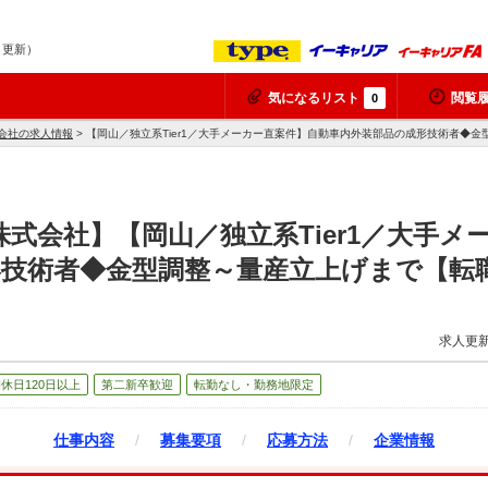
9 更新）
気になるリスト
閲覧
0
会社の求人情報
> 【岡山／独立系Tier1／大手メーカー直案件】自動車内外装部品の成形技術者◆
株式会社】【岡山／独立系Tier1／大手メ
形技術者◆金型調整～量産立上げまで【転
求人更新
休日120日以上
第二新卒歓迎
転勤なし・勤務地限定
仕事内容
/
募集要項
/
応募方法
/
企業情報