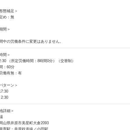
員
形態補足＞
定め：無
期間＞
間中の労働条件に変更はありません。
時間＞
～2:30 （所定労働時間：8時間0分）（交替制）
間：60分
労働有無：有
パターン＞
7:30
2:30
地詳細＞
場
岡山県井原市美星町大倉2093
最寄駅：井原鉄道線／小田駅