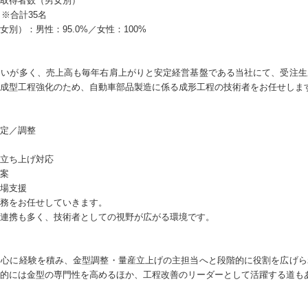
取得者数（男女別）
※合計35名
別）：男性：95.0%／女性：100%
合いが多く、売上高も毎年右肩上がりと安定経営基盤である当社にて、受注生
成型工程強化のため、自動車部品製造に係る成形工程の技術者をお任せしま
定／調整
立ち上げ対応
案
場支援
務をお任せしていきます。
連携も多く、技術者としての視野が広がる環境です。
中心に経験を積み、金型調整・量産立上げの主担当へと段階的に役割を広げら
的には金型の専門性を高めるほか、工程改善のリーダーとして活躍する道も