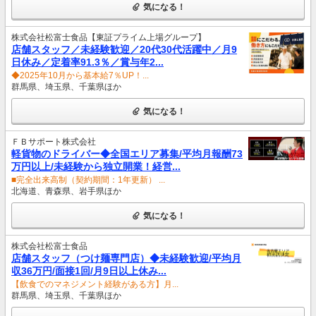
気になる！
株式会社松富士食品【東証プライム上場グループ】
店舗スタッフ／未経験歓迎／20代30代活躍中／月9
日休み／定着率91.3％／賞与年2...
◆2025年10月から基本給7％UP！...
群馬県、埼玉県、千葉県ほか
気になる！
ＦＢサポート株式会社
軽貨物のドライバー◆全国エリア募集/平均月報酬73
万円以上/未経験から独立開業！経営...
■完全出来高制（契約期間：1年更新） ...
北海道、青森県、岩手県ほか
気になる！
株式会社松富士食品
店舗スタッフ（つけ麺専門店）◆未経験歓迎/平均月
収36万円/面接1回/月9日以上休み...
【飲食でのマネジメント経験がある方】月...
群馬県、埼玉県、千葉県ほか