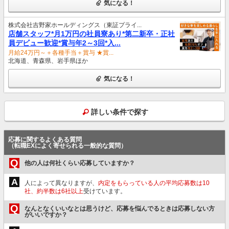
気になる！
株式会社吉野家ホールディングス（東証プライ...
店舗スタッフ*月1万円の社員寮あり*第二新卒・正社
員デビュー歓迎*賞与年2～3回*入...
月給24万円～＋各種手当＋賞与 ★賞...
北海道、青森県、岩手県ほか
気になる！
詳しい条件で探す
応募に関するよくある質問
（転職EXによく寄せられる一般的な質問）
Q
他の人は何社くらい応募していますか？
A
人によって異なりますが、
内定をもらっている人の平均応募数は10
社、約半数は6社以上
受けています。
Q
なんとなくいいなとは思うけど、応募を悩んでるときは応募しない方
がいいですか？