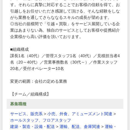
す。それらに真摯に対応することでお客様の信頼を得て、お
引越しをお任せいただき感謝して頂ける、そんな経験をしな
がら業務を通してさらななるスキルの成長が望めます。
◎当社の規模間で「引越＋買取」をサービス展開している企
業はあまりない為、独自のサービスとしてお客様や提携紹介
企業様から高い評価を頂いております。
■組織構成
課長1名（40代）／管理スタッフ1名（40代）／見積担当者4
名（20～40代）／営業事務数名（30代～）／作業スタッフ
20名／受付オペレーター10名
変更の範囲：会社の定める業務
【チーム／組織構成】
募集職種
サービス、販売系
>
小売、外食、アミューズメント関連
>
ホールスタッフ、フロアスタッフ
建築・製造・設備・配送
>
運輸、配送、倉庫関連
>
運輸・