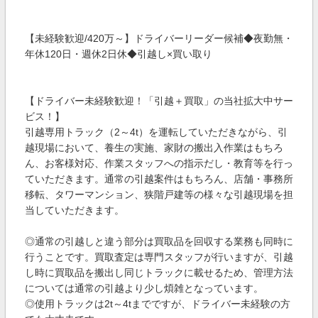
【未経験歓迎/420万～】ドライバーリーダー候補◆夜勤無・
年休120日・週休2日休◆引越し×買い取り
【ドライバー未経験歓迎！「引越＋買取」の当社拡大中サー
ビス！】
引越専用トラック（2～4t）を運転していただきながら、引
越現場において、養生の実施、家財の搬出入作業はもちろ
ん、お客様対応、作業スタッフへの指示だし・教育等を行っ
ていただきます。通常の引越案件はもちろん、店舗・事務所
移転、タワーマンション、狭階戸建等の様々な引越現場を担
当していただきます。
◎通常の引越しと違う部分は買取品を回収する業務も同時に
行うことです。買取査定は専門スタッフが行いますが、引越
し時に買取品を搬出し同じトラックに載せるため、管理方法
については通常の引越より少し煩雑となっています。
◎使用トラックは2t～4tまでですが、ドライバー未経験の方