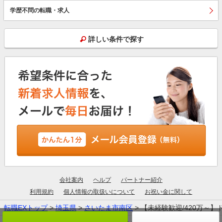
学歴不問の転職・求人
詳しい条件で探す
会社案内
ヘルプ
パートナー紹介
利用規約
個人情報の取扱いについて
お祝い金に関して
転職EXトップ
>
埼玉県
>
さいたま市南区
> 【未経験歓迎/420万