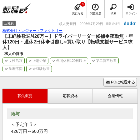
0
気になる
閲覧履歴
検索
ログイン
正社員
求人更新日：2026年7月29日
情報提供元
株式会社トレジャー・ファクトリー
【未経験歓迎/420万～】ドライバーリーダー候補◆夜勤無・年
休120日・週休2日休◆引越し×買い取り【転職支援サービス求
人】
求人の特徴
女性活躍
上場企業
年間休日120日以上
第二新卒歓迎
学歴不問
未経験歓迎
PCに転送する
募集概要
応募資格
企業情報
給与
＜予定年収＞
426万円～600万円