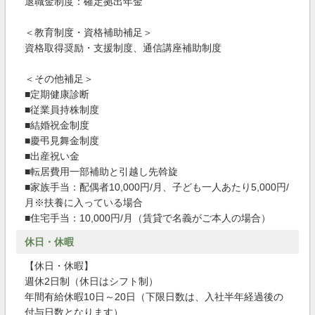
退職金制度：確定拠出年金
＜教育制度・資格補助補足＞
資格取得奨励・支援制度、通信講座補助制度
＜その他補足＞
■定期健康診断
■従業員持株制度
■結婚祝金制度
■慶弔見舞金制度
■出産祝い金
■転居費用一部補助と引越し先斡旋
■家族手当：配偶者10,000円/月、子ども一人あたり5,000円/
月※扶養に入っている場合
■住宅手当：10,000円/月（賃貸で名義がご本人の場合）
休日・休暇
【休日・休暇】
週休2日制（休日はシフト制）
年間有給休暇10日～20日（下限日数は、入社半年経過後の
付与日数となります）