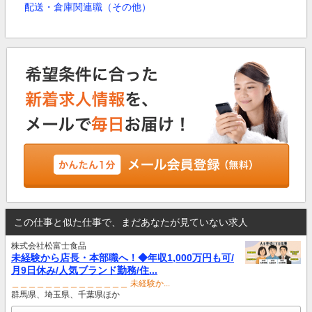
配送・倉庫関連職（その他）
この仕事と似た仕事で、まだあなたが見ていない求人
株式会社松富士食品
未経験から店長・本部職へ！◆年収1,000万円も可/
月9日休み/人気ブランド勤務/住...
＿＿＿＿＿＿＿＿＿＿＿＿＿＿ 未経験か...
群馬県、埼玉県、千葉県ほか