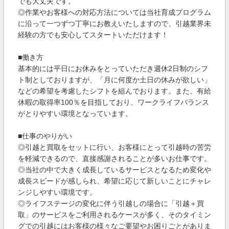
でも大丈夫です。
◎作業やお客様への対応方法については当社育成プログラム
に沿って一つずつ丁寧にお教えいたしますので、引越業界未
経験の方でも安心してスタートいただけます！
■働き方
基本的には平日にお休みをとっていただき週休2日制のシフ
ト制としておりますが、「月に何度か土日の休みが欲しい」
などの希望を考慮したシフトを組んでおります。また、有給
休暇の取得率100％を目指しており、ワークライフバランス
がとりやすい環境となっています。
■仕事のやりがい
◎引越と買取をセットに行い、お客様にとって引越時の苦労
を軽減できるので、直接感謝されることが多いお仕事です。
◎当社の中で大きく成長しているサービスとなるため変化や
成長スビードが感しられ、希望に応じて新しいことにチャレ
ンジしやすい環境です。
◎ライフステージの変化に伴う引越しの場合に「引越＋買
取」のサービスをご利用されるケースが多く、そのタイミン
グでの引越にはお客様の様々なご要望やお困りごとがありま