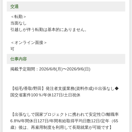
交通
＜転勤＞
当面なし
引越しが伴う転勤は基本的にありません。
＜オンライン面接＞
可
仕事内容
掲載予定期間：2026/6/8(月)〜2026/9/6(日)
【稲毛/香取/野田】発注者支援業務(資料作成)※出張なし◆
国交省案件100％/年休127日/土日祝休
【出張なしで国家プロジェクトに携われて安定性◎/離職率
6.8%/年間休日127日/年間有給取得平均日数12日/定年（65
歳）後は、再雇用制度を利用して長期就業が可能です】