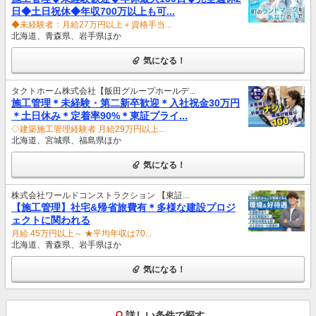
日◆土日祝休◆年収700万以上も可...
◆未経験者：月給27万円以上＋資格手当...
北海道、青森県、岩手県ほか
気になる！
タクトホーム株式会社【飯田グループホールデ...
施工管理＊未経験・第二新卒歓迎＊入社祝金30万円
＊土日休み＊定着率90%＊東証プライ...
◇建築施工管理経験者 月給29万円以上...
北海道、宮城県、福島県ほか
気になる！
株式会社ワールドコンストラクション 【東証...
【施工管理】社宅&帰省旅費有＊多様な建設プロジ
ェクトに関われる
月給 45万円以上～ ★平均年収は70...
北海道、青森県、岩手県ほか
気になる！
詳しい条件で探す