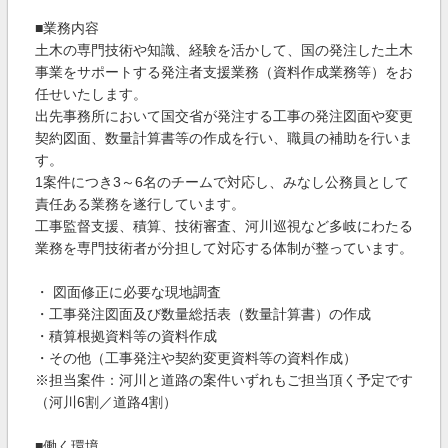
■業務内容
土木の専門技術や知識、経験を活かして、国の発注した土木
事業をサポートする発注者支援業務（資料作成業務等）をお
任せいたします。
出先事務所において国交省が発注する工事の発注図面や変更
契約図面、数量計算書等の作成を行い、職員の補助を行いま
す。
1案件につき3～6名のチームで対応し、みなし公務員として
責任ある業務を遂行しています。
工事監督支援、積算、技術審査、河川巡視など多岐にわたる
業務を専門技術者が分担して対応する体制が整っています。
・ 図面修正に必要な現地調査
・工事発注図面及び数量総括表（数量計算書）の作成
・積算根拠資料等の資料作成
・その他（工事発注や契約変更資料等の資料作成）
※担当案件：河川と道路の案件いずれもご担当頂く予定です
（河川6割／道路4割）
■働く環境