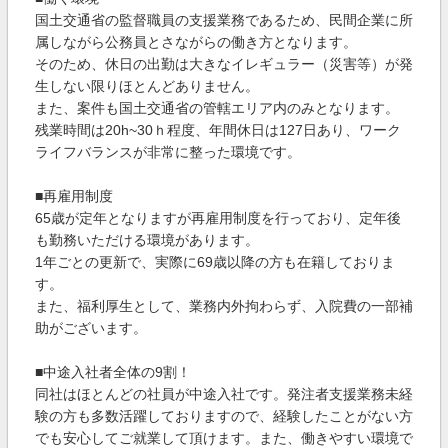
国土交通省の監督職員の支援業務であるため、民間企業に所
属しながら公務員とさながらの働き方となります。
そのため、休日の出勤は大きなイレギュラー（災害等）が発
生しない限りほとんどありません。
また、案件も国土交通省の管轄エリア内のみとなります。
残業時間は20h~30ｈ程度、年間休日は127日あり、ワーク
ライフバランスが非常に整った環境です。
■再雇用制度
65歳が定年となりますが再雇用制度を行っており、定年後
も勤務いただける環境があります。
1年ごとの更新で、実際に69歳以降の方も在籍しておりま
す。
また、福利厚生として、業務内外拘わらず、入院費の一部補
助がございます。
■中途入社者全体の9割！
同社はほとんどの社員が中途入社です。発注者支援業務未経
験の方も多数活躍しておりますので、経験したことがない方
でも安心してご就業して頂けます。また、働きやすい環境で