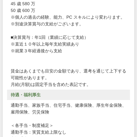
45 歳 580 万
50 歳 600 万
※個人の過去の経験、能力、PC スキルにより変わります。
※別途決算賞与の支給がございます。
■決算賞与：年1回（業績に応じて支給）
※直近１０年以上毎年支給実績あり
※就業３年経過後から支給
賃金はあくまでも目安の金額であり、選考を通じて上下する
可能性があります。
月給(月額)は固定手当を含めた表記です。
待遇・福利厚生
通勤手当、家族手当、住宅手当、健康保険、厚生年金保険、
雇用保険、労災保険
＜各手当・制度補足＞
通勤手当：実質支給上限なし