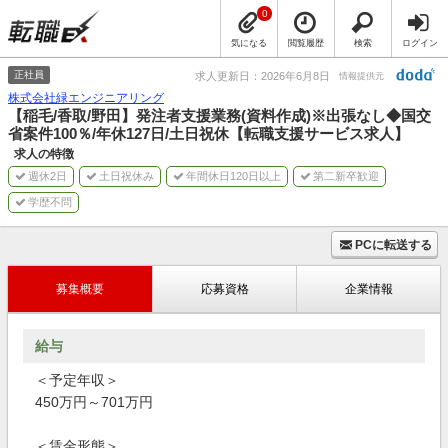
0
気になる
閲覧履歴
検索
ログイン
正社員
求人更新日：2026年6月8日
情報提供元
株式会社緑エンジニアリング
【稲毛/香取/野田】発注者支援業務(資料作成)※出張なし◆国交
省案件100％/年休127日/土日祝休【転職支援サービス求人】
求人の特徴
週休2日
土日祝休み
年間休日120日以上
第二新卒歓迎
学歴不問
PCに転送する
募集概要
応募資格
企業情報
給与
＜予定年収＞
450万円～701万円
＜賃金形態＞