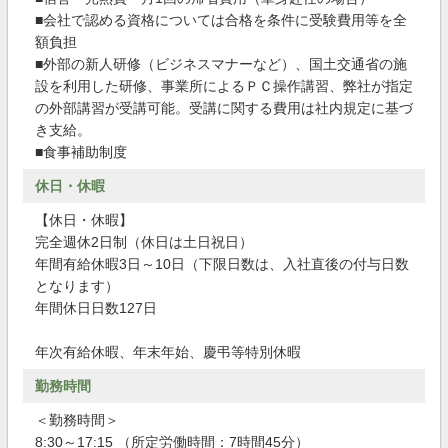
■会社で認める資格については合格を条件に受験費用等を全
額負担
■外部の新人研修（ビジネスマナーなど）、国土交通省の施
設を利用した研修、事業所によるＰＣ操作講習、弊社が指定
の外部講習が受講可能。受講に関する費用は社内規定に基づ
き支給。
■食事補助制度
休日・休暇
【休日・休暇】
完全週休2日制（休日は土日祝日）
年間有給休暇3日～10日（下限日数は、入社直後の付与日数
となります）
年間休日日数127日
年次有給休暇、年末年始、慶弔等特別休暇
勤務時間
＜勤務時間＞
8:30～17:15 （所定労働時間：7時間45分）