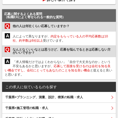
応募に関するよくある質問
（転職EXによく寄せられる一般的な質問）
Q
他の人は何社くらい応募していますか？
A
人によって異なりますが、
内定をもらっている人の平均応募数は10
社、約半数は6社以上
受けています。
Q
なんとなくいいなとは思うけど、応募を悩んでるときは応募しない方
がいいですか？
A
「求人情報だけではよくわからない」「自分で大丈夫なのか」という
不安もあるかと思いますが、
応募して面接を受けるのは会社を知る良
い機会ですし、会社にとってもあなたのことを知る良い機会
と捉えると良い
と思います。
この求人に似ているものを探す
千葉県×プランニング、測量、設計、積算の転職・求人
千葉県×施工管理の転職・求人