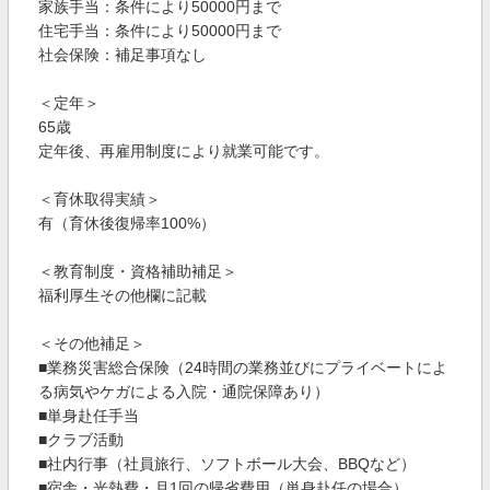
家族手当：条件により50000円まで
住宅手当：条件により50000円まで
社会保険：補足事項なし
＜定年＞
65歳
定年後、再雇用制度により就業可能です。
＜育休取得実績＞
有（育休後復帰率100%）
＜教育制度・資格補助補足＞
福利厚生その他欄に記載
＜その他補足＞
■業務災害総合保険（24時間の業務並びにプライベートによ
る病気やケガによる入院・通院保障あり）
■単身赴任手当
■クラブ活動
■社内行事（社員旅行、ソフトボール大会、BBQなど）
■宿舎・光熱費・月1回の帰省費用（単身赴任の場合）