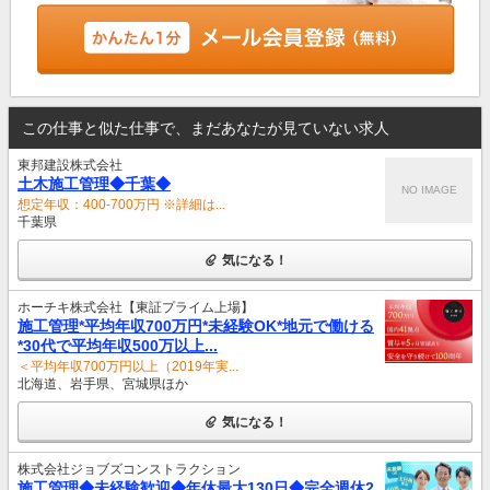
この仕事と似た仕事で、まだあなたが見ていない求人
東邦建設株式会社
土木施工管理◆千葉◆
NO IMAGE
想定年収：400-700万円 ※詳細は...
千葉県
気になる！
ホーチキ株式会社【東証プライム上場】
施工管理*平均年収700万円*未経験OK*地元で働ける
*30代で平均年収500万以上...
＜平均年収700万円以上（2019年実...
北海道、岩手県、宮城県ほか
気になる！
株式会社ジョブズコンストラクション
施工管理◆未経験歓迎◆年休最大130日◆完全週休2