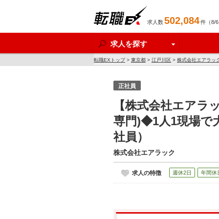
502,084
求人数
件（8/
転職EX
求人を探す
転職EXトップ
>
東京都
>
江戸川区
>
株式会社エアラッ
正社員
【株式会社エアラッ
専門)◆1人1現場
社員）
株式会社エアラック
求人の特徴
週休2日
年間休