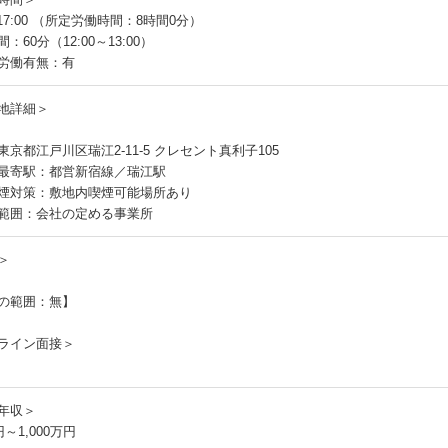
～17:00 （所定労働時間：8時間0分）
：60分（12:00～13:00）
労働有無：有
地詳細＞
東京都江戸川区瑞江2-11-5 クレセント真利子105
最寄駅：都営新宿線／瑞江駅
煙対策：敷地内喫煙可能場所あり
範囲：会社の定める事業所
＞
の範囲：無】
ライン面接＞
年収＞
円～1,000万円