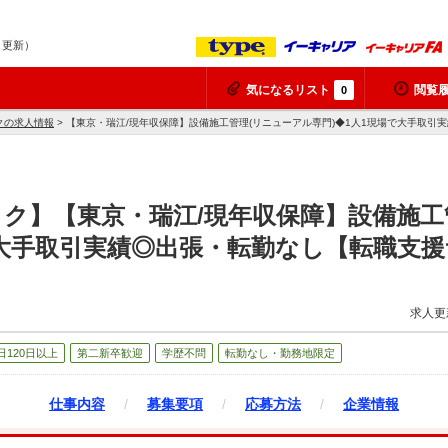
6 更新）
気になるリスト
閲覧
0
クの求人情報
> 【東京・瑞江/現年収保障】設備施工管理(リニューアル専門)◆1人1現場で大手取
ク】【東京・瑞江/現年収保障】設備施工
で大手取引実績◎出張・転勤なし【転職支
求人更
日120日以上
第二新卒歓迎
学歴不問
転勤なし・勤務地限定
仕事内容
/
募集要項
/
応募方法
/
企業情報