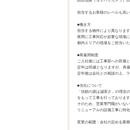
西部池袋（ヨドバシカメラ）20
担当するお客様のレベルも高い
■働き方
担当する物件により異なります
夜間に工事対応が必要な現場に
都内エリアの現場をご担当いた
■再雇用制度
ご入社後には工事部への所属と
定年は65歳となりますが、再
定年後は会社との相談の上、ラ
■当社について
「信頼の源は誠実さ」の理念
をもって工事を行っております
そのため、営業専門職がいない
リニューアルの設備工事に特化
変更の範囲：会社の定める業務