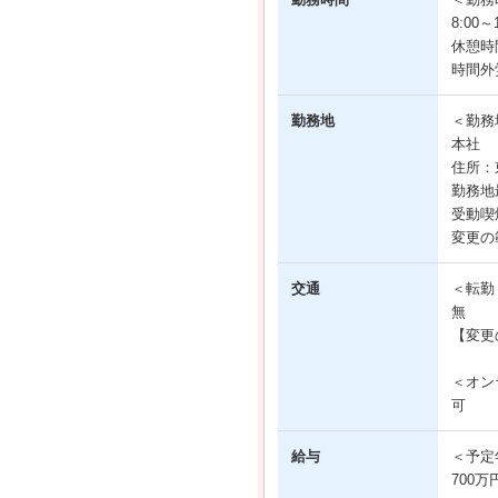
8:00
休憩時間
時間外
勤務地
＜勤務
本社
住所：
勤務地
受動喫
変更の
交通
＜転勤
無
【変更
＜オン
可
給与
＜予定
700万