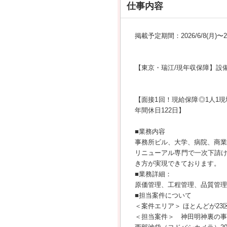
仕事内容
掲載予定期間：2026/6/8(月)〜202
【東京・瑞江/現年収保障】設
【面接1回！現給保障◎1人1
年間休日122日】
■業務内容
事務所ビル、大学、病院、商業
リニューアル専門で一次下請け
き方が実現できております。
■業務詳細：
原価管理、工程管理、品質管理
■担当案件について
＜案件エリア＞ ほとんどが2
＜担当案件＞ 神田明神裏の事