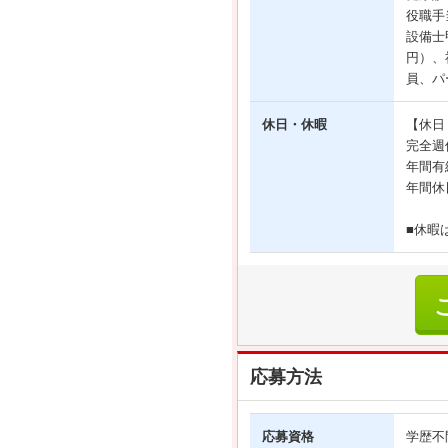
役職手
設備士
円）、
員、パ
休日・休暇
【休日
完全週
年間有
年間休
■休暇
応募方法
応募資格
学歴不