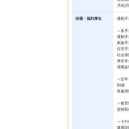
月給(
待遇・福利厚生
通勤手
＜各手
通勤手
家族手
住宅手
社会保
厚生年
退職金
＜定年
60歳
再雇用
＜教育
資格取
＜その
健康診