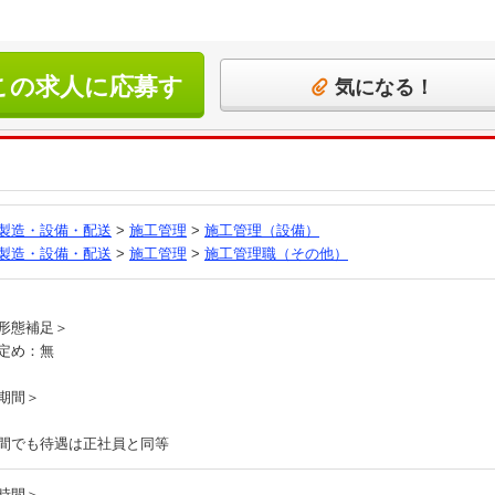
この求人に応募す
気になる！
る
製造・設備・配送
>
施工管理
>
施工管理（設備）
製造・設備・配送
>
施工管理
>
施工管理職（その他）
員
形態補足＞
定め：無
期間＞
間でも待遇は正社員と同等
時間＞