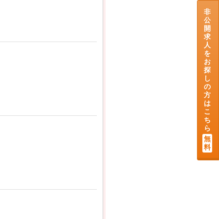
非
公
開
求
人
を
お
探
し
の
方
は
こ
ち
ら
無
料