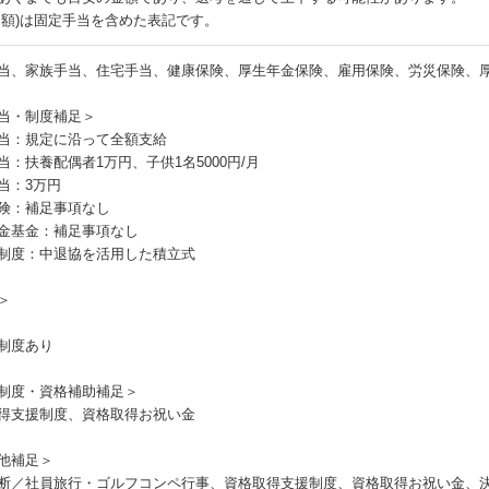
月額)は固定手当を含めた表記です。
当、家族手当、住宅手当、健康保険、厚生年金保険、雇用保険、労災保険、
当・制度補足＞
当：規定に沿って全額支給
当：扶養配偶者1万円、子供1名5000円/月
当：3万円
険：補足事項なし
金基金：補足事項なし
制度：中退協を活用した積立式
＞
制度あり
制度・資格補助補足＞
得支援制度、資格取得お祝い金
他補足＞
断／社員旅行・ゴルフコンペ行事、資格取得支援制度、資格取得お祝い金、決