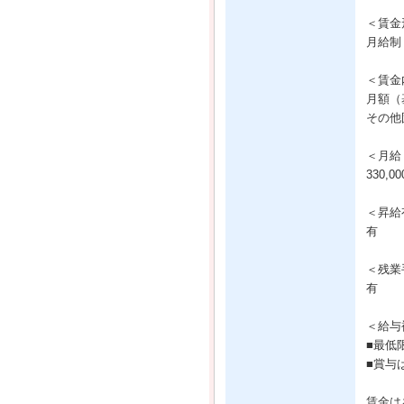
＜賃金
月給制
＜賃金
月額（基
その他固
＜月給
330,0
＜昇給
有
＜残業
有
＜給与
■最低
■賞与
賃金は