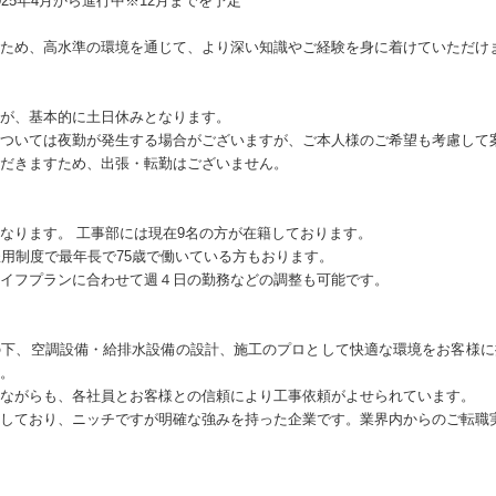
25年4月から進行中※12月までを予定
ため、高水準の環境を通じて、より深い知識やご経験を身に着けていただけ
が、基本的に土日休みとなります。
ついては夜勤が発生する場合がございますが、ご本人様のご希望も考慮して
だきますため、出張・転勤はございません。
なります。 工事部には現在9名の方が在籍しております。
雇用制度で最年長で75歳で働いている方もおります。
イフプランに合わせて週４日の勤務などの調整も可能です。
の下、空調設備・給排水設備の設計、施工のプロとして快適な環境をお客様に
。
ながらも、各社員とお客様との信頼により工事依頼がよせられています。
しており、ニッチですが明確な強みを持った企業です。業界内からのご転職