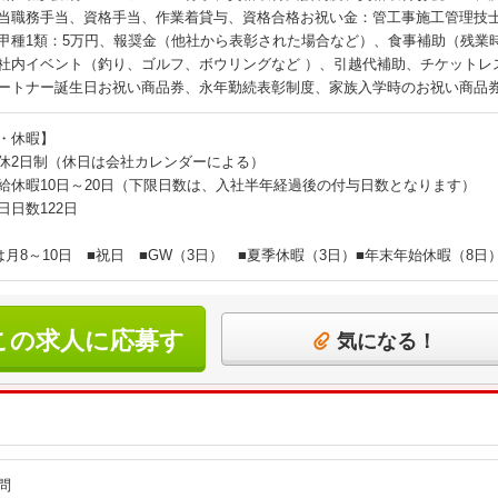
当職務手当、資格手当、作業着貸与、資格合格お祝い金：管工事施工管理技士：
甲種1類：5万円、報奨金（他社から表彰された場合など）、食事補助（残業時1
社内イベント（釣り、ゴルフ、ボウリングなど ）、引越代補助、チケットレ
ートナー誕生日お祝い商品券、永年勤続表彰制度、家族入学時のお祝い商品
・休暇】
休2日制（休日は会社カレンダーによる）
給休暇10日～20日（下限日数は、入社半年経過後の付与日数となります）
日日数122日
は月8～10日 ■祝日 ■GW（3日） ■夏季休暇（3日）■年末年始休暇（8日
この求人に応募す
気になる！
る
問