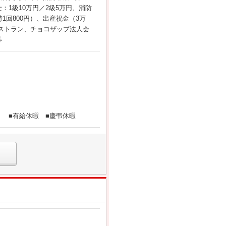
1級10万円／2級5万円、消防
回800円）、出産祝金（3万
ストラン、チョコザップ法人会
券
） ■有給休暇 ■慶弔休暇