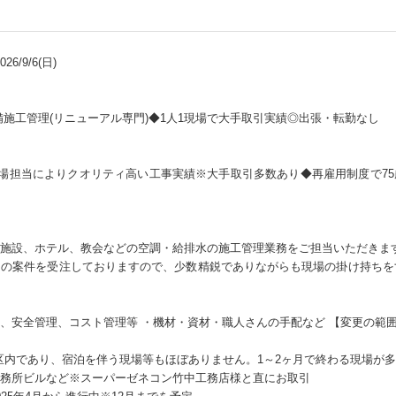
6/9/6(日)
備施工管理(リニューアル専門)◆1人1現場で大手取引実績◎出張・転勤なし
現場担当によりクオリティ高い工事実績※大手取引多数あり◆再雇用制度で7
施設、ホテル、教会などの空調・給排水の施工管理業務をご担当いただきま
の案件を受注しておりますので、少数精鋭でありながらも現場の掛け持ちを
、安全管理、コスト管理等 ・機材・資材・職人さんの手配など 【変更の範
3区内であり、宿泊を伴う現場等もほぼありません。1～2ヶ月で終わる現場が
務所ビルなど※スーパーゼネコン竹中工務店様と直にお取引