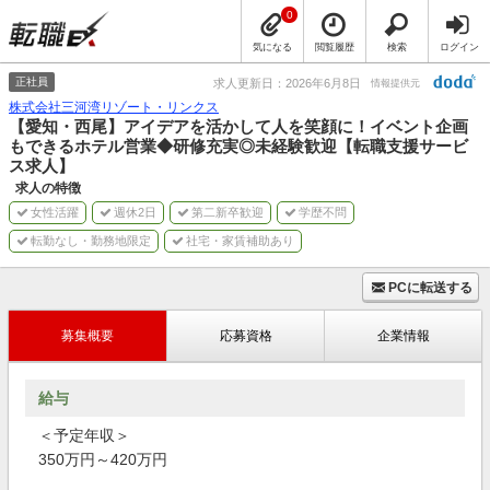
0
気になる
閲覧履歴
検索
ログイン
正社員
求人更新日：2026年6月8日
情報提供元
株式会社三河湾リゾート・リンクス
【愛知・西尾】アイデアを活かして人を笑顔に！イベント企画
もできるホテル営業◆研修充実◎未経験歓迎【転職支援サービ
ス求人】
求人の特徴
女性活躍
週休2日
第二新卒歓迎
学歴不問
転勤なし・勤務地限定
社宅・家賃補助あり
PCに転送する
募集概要
応募資格
企業情報
給与
＜予定年収＞
350万円～420万円