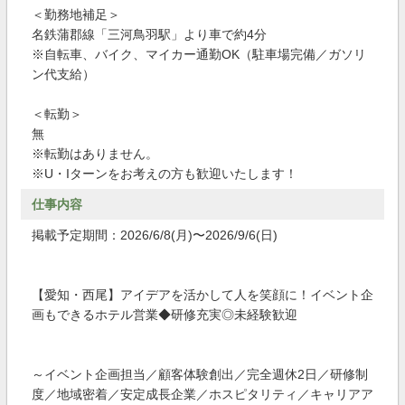
＜勤務地補足＞
名鉄蒲郡線「三河鳥羽駅」より車で約4分
※自転車、バイク、マイカー通勤OK（駐車場完備／ガソリ
ン代支給）
＜転勤＞
無
※転勤はありません。
※U・Iターンをお考えの方も歓迎いたします！
仕事内容
掲載予定期間：2026/6/8(月)〜2026/9/6(日)
【愛知・西尾】アイデアを活かして人を笑顔に！イベント企
画もできるホテル営業◆研修充実◎未経験歓迎
～イベント企画担当／顧客体験創出／完全週休2日／研修制
度／地域密着／安定成長企業／ホスピタリティ／キャリアア