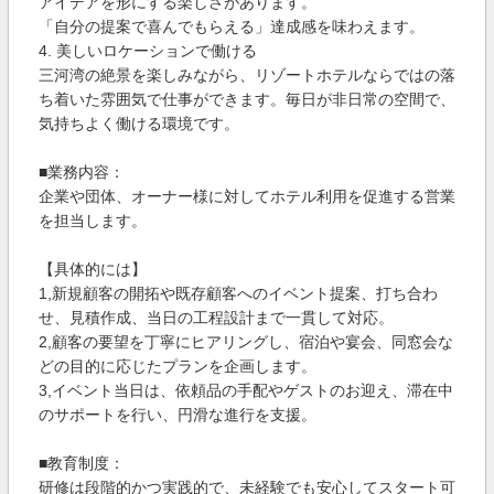
アイデアを形にする楽しさがあります。
「自分の提案で喜んでもらえる」達成感を味わえます。
4. 美しいロケーションで働ける
三河湾の絶景を楽しみながら、リゾートホテルならではの落
ち着いた雰囲気で仕事ができます。毎日が非日常の空間で、
気持ちよく働ける環境です。
■業務内容：
企業や団体、オーナー様に対してホテル利用を促進する営業
を担当します。
【具体的には】
1,新規顧客の開拓や既存顧客へのイベント提案、打ち合わ
せ、見積作成、当日の工程設計まで一貫して対応。
2,顧客の要望を丁寧にヒアリングし、宿泊や宴会、同窓会な
どの目的に応じたプランを企画します。
3,イベント当日は、依頼品の手配やゲストのお迎え、滞在中
のサポートを行い、円滑な進行を支援。
■教育制度：
研修は段階的かつ実践的で、未経験でも安心してスタート可