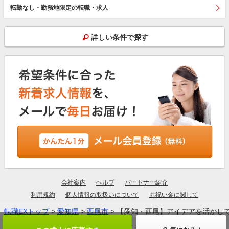
転勤なし・勤務地限定の転職・求人
詳しい条件で探す
会社案内
ヘルプ
パートナー紹介
利用規約
個人情報の取扱いについて
お祝い金に関して
転職EXトップ
>
愛知県
>
西尾市
> 【愛知・西尾】アイデアを活かし
厚生労働大臣許可：13-ユ-305190