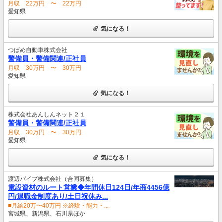
月収 22万円 〜 22万円
愛知県
気になる！
つばめ自動車株式会社
警備員・警備関連/正社員
月収 30万円 〜 30万円
愛知県
気になる！
株式会社あんしんネット２１
警備員・警備関連/正社員
月収 30万円 〜 30万円
愛知県
気になる！
渡辺パイプ株式会社（合同募集）
電設資材のルート営業◆年間休日124日/年商4456億
円/退職金制度あり/土日祝休み...
■月給20万〜40万円 ※経験・能力・...
宮城県、新潟県、石川県ほか