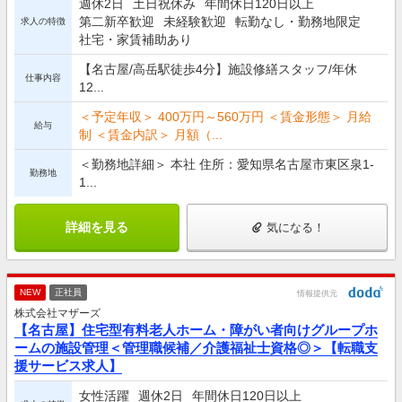
週休2日
土日祝休み
年間休日120日以上
第二新卒歓迎
未経験歓迎
転勤なし・勤務地限定
求人の特徴
社宅・家賃補助あり
【名古屋/高岳駅徒歩4分】施設修繕スタッフ/年休
仕事内容
12...
＜予定年収＞ 400万円～560万円 ＜賃金形態＞ 月給
給与
制 ＜賃金内訳＞ 月額（...
＜勤務地詳細＞ 本社 住所：愛知県名古屋市東区泉1-
勤務地
1...
詳細を見る
気になる！
NEW
正社員
情報提供元
株式会社マザーズ
【名古屋】住宅型有料老人ホーム・障がい者向けグループホ
ームの施設管理＜管理職候補／介護福祉士資格◎＞【転職支
援サービス求人】
女性活躍
週休2日
年間休日120日以上