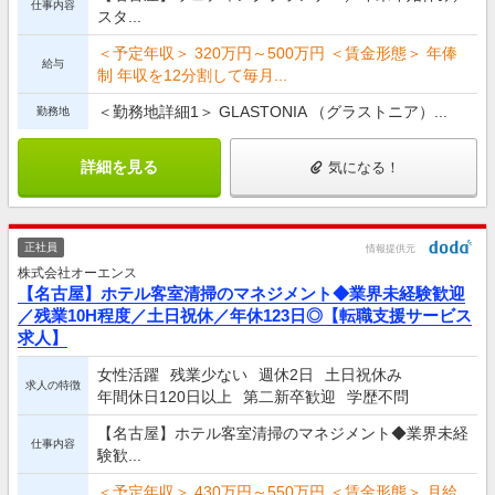
仕事内容
スタ...
＜予定年収＞ 320万円～500万円 ＜賃金形態＞ 年俸
給与
制 年収を12分割して毎月...
＜勤務地詳細1＞ GLASTONIA （グラストニア）...
勤務地
詳細を見る
気になる！
正社員
情報提供元
株式会社オーエンス
【名古屋】ホテル客室清掃のマネジメント◆業界未経験歓迎
／残業10H程度／土日祝休／年休123日◎【転職支援サービス
求人】
女性活躍
残業少ない
週休2日
土日祝休み
求人の特徴
年間休日120日以上
第二新卒歓迎
学歴不問
【名古屋】ホテル客室清掃のマネジメント◆業界未経
仕事内容
験歓...
＜予定年収＞ 430万円～550万円 ＜賃金形態＞ 月給