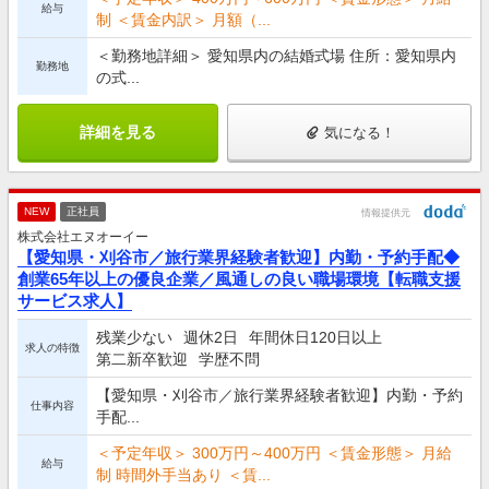
給与
制 ＜賃金内訳＞ 月額（...
＜勤務地詳細＞ 愛知県内の結婚式場 住所：愛知県内
勤務地
の式...
詳細を見る
気になる！
NEW
正社員
情報提供元
株式会社エヌオーイー
【愛知県・刈谷市／旅行業界経験者歓迎】内勤・予約手配◆
創業65年以上の優良企業／風通しの良い職場環境【転職支援
サービス求人】
残業少ない
週休2日
年間休日120日以上
求人の特徴
第二新卒歓迎
学歴不問
【愛知県・刈谷市／旅行業界経験者歓迎】内勤・予約
仕事内容
手配...
＜予定年収＞ 300万円～400万円 ＜賃金形態＞ 月給
給与
制 時間外手当あり ＜賃...