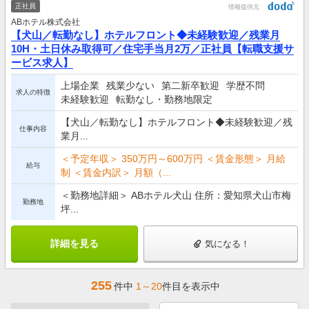
正社員
情報提供元
ABホテル株式会社
【犬山／転勤なし】ホテルフロント◆未経験歓迎／残業月
10H・土日休み取得可／住宅手当月2万／正社員【転職支援サ
ービス求人】
上場企業
残業少ない
第二新卒歓迎
学歴不問
求人の特徴
未経験歓迎
転勤なし・勤務地限定
【犬山／転勤なし】ホテルフロント◆未経験歓迎／残
仕事内容
業月...
＜予定年収＞ 350万円～600万円 ＜賃金形態＞ 月給
給与
制 ＜賃金内訳＞ 月額（...
＜勤務地詳細＞ ABホテル犬山 住所：愛知県犬山市梅
勤務地
坪...
詳細を見る
気になる！
255
件中
1～20
件目を表示中