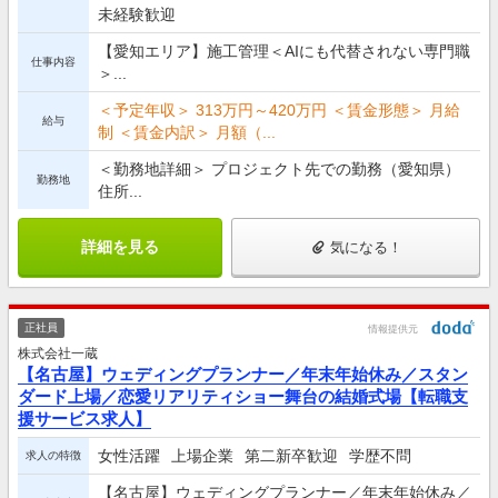
未経験歓迎
【愛知エリア】施工管理＜AIにも代替されない専門職
仕事内容
＞...
＜予定年収＞ 313万円～420万円 ＜賃金形態＞ 月給
給与
制 ＜賃金内訳＞ 月額（...
＜勤務地詳細＞ プロジェクト先での勤務（愛知県）
勤務地
住所...
詳細を見る
気になる！
正社員
情報提供元
株式会社一蔵
【名古屋】ウェディングプランナー／年末年始休み／スタン
ダード上場／恋愛リアリティショー舞台の結婚式場【転職支
援サービス求人】
女性活躍
上場企業
第二新卒歓迎
学歴不問
求人の特徴
【名古屋】ウェディングプランナー／年末年始休み／