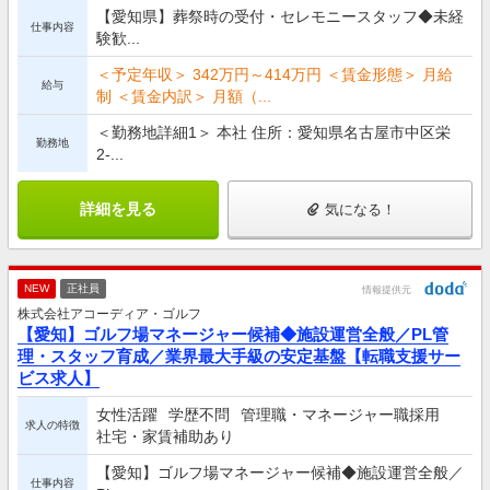
【愛知県】葬祭時の受付・セレモニースタッフ◆未経
仕事内容
験歓...
＜予定年収＞ 342万円～414万円 ＜賃金形態＞ 月給
給与
制 ＜賃金内訳＞ 月額（...
＜勤務地詳細1＞ 本社 住所：愛知県名古屋市中区栄
勤務地
2-...
詳細を見る
気になる！
NEW
正社員
情報提供元
株式会社アコーディア・ゴルフ
【愛知】ゴルフ場マネージャー候補◆施設運営全般／PL管
理・スタッフ育成／業界最大手級の安定基盤【転職支援サー
ビス求人】
女性活躍
学歴不問
管理職・マネージャー職採用
求人の特徴
社宅・家賃補助あり
【愛知】ゴルフ場マネージャー候補◆施設運営全般／
仕事内容