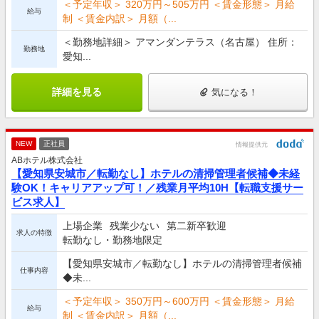
＜予定年収＞ 320万円～505万円 ＜賃金形態＞ 月給
給与
制 ＜賃金内訳＞ 月額（...
＜勤務地詳細＞ アマンダンテラス（名古屋） 住所：
勤務地
愛知...
詳細を見る
気になる！
NEW
正社員
情報提供元
ABホテル株式会社
【愛知県安城市／転勤なし】ホテルの清掃管理者候補◆未経
験OK！キャリアアップ可！／残業月平均10H【転職支援サー
ビス求人】
上場企業
残業少ない
第二新卒歓迎
求人の特徴
転勤なし・勤務地限定
【愛知県安城市／転勤なし】ホテルの清掃管理者候補
仕事内容
◆未...
＜予定年収＞ 350万円～600万円 ＜賃金形態＞ 月給
給与
制 ＜賃金内訳＞ 月額（...