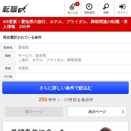
0
気になる
閲覧履歴
検索
ログイン
8/9更新！愛知県の旅行、ホテル、ブライダル、葬祭関連の転職・求
人情報 255件
現在選択されている条件
愛知県
勤務地
サービス、販売系
職種
∟旅行、ホテル、ブライダル、葬祭関連
未選択
業種
その他
さらに詳しい条件で絞込む
255
件中
1～20
件目を表示中
前のページ
次のページ