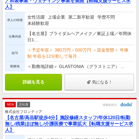
／和装事業・ウェディング事業を展開【転職支援サービス求
人】
女性活躍
上場企業
第二新卒歓迎
学歴不問
求人の特徴
未経験歓迎
【名古屋】ブライダルヘアメイク／東証上場／年間休
仕事内容
日1...
＜予定年収＞ 380万円～500万円 ＜賃金形態＞ 年俸
給与
制 年収を12分割して毎月...
＜勤務地詳細＞ GLASTONIA （グラストニア） ...
勤務地
詳細を見る
気になる！
NEW
正社員
情報提供元
株式会社フロンティア
【名古屋/高岳駅徒歩4分】施設修繕スタッフ/年休120日/転勤
無し/残業ほぼ無し/介護医療で事業拡大【転職支援サービス求
人】