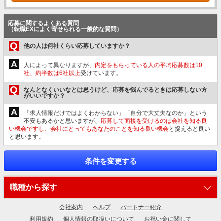
応募に関するよくある質問
（転職EXによく寄せられる一般的な質問）
Q
他の人は何社くらい応募していますか？
A
人によって異なりますが、
内定をもらっている人の平均応募数は10
社、約半数は6社以上
受けています。
Q
なんとなくいいなとは思うけど、応募を悩んでるときは応募しない方
がいいですか？
A
「求人情報だけではよくわからない」「自分で大丈夫なのか」という
不安もあるかと思いますが、
応募して面接を受けるのは会社を知る良
い機会ですし、会社にとってもあなたのことを知る良い機会
と捉えると良い
と思います。
条件を変更する
職種から探す
会社案内
ヘルプ
パートナー紹介
利用規約
個人情報の取扱いについて
お祝い金に関して