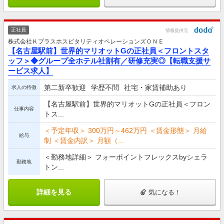
正社員
情報提供元
株式会社ＫプラスホスピタリティオペレーションズＯＮＥ
【名古屋駅前】世界的マリオットGの正社員＜フロントスタ
ッフ＞◆グループ全ホテル社割有／研修充実◎【転職支援サ
ービス求人】
第二新卒歓迎
学歴不問
社宅・家賃補助あり
求人の特徴
【名古屋駅前】世界的マリオットGの正社員＜フロン
仕事内容
トス...
＜予定年収＞ 300万円～462万円 ＜賃金形態＞ 月給
給与
制 ＜賃金内訳＞ 月額（...
＜勤務地詳細＞ フォーポイントフレックスbyシェラ
勤務地
トン...
詳細を見る
気になる！