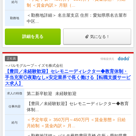
給与
制 ＜賃金内訳＞ 月額（...
＜勤務地詳細＞ 名古屋支店 住所：愛知県県名古屋市
勤務地
中区...
詳細を見る
気になる！
正社員
情報提供元
～パルモグループ～イズモ株式会社
【豊田／未経験歓迎】セレモニーディレクター◆教育体制・
手当充実◎夜勤なし×安定業界で長く働ける【転職支援サービ
ス求人】
第二新卒歓迎
未経験歓迎
求人の特徴
【豊田／未経験歓迎】セレモニーディレクター◆教育
仕事内容
体制...
＜予定年収＞ 350万円～450万円 ＜賃金形態＞ 日給
給与
月給制 ＜賃金内訳＞ 月...
＜勤務地詳細＞ パルモ葬祭豊田高橋 住所：愛知県豊