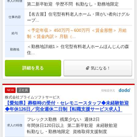
求人の特徴
第二新卒歓迎
学歴不問
転勤なし・勤務地限定
【名古屋】住宅型有料老人ホーム・障がい者向けグル
仕事内容
ープ...
＜予定年収＞ 450万円～600万円 ＜賃金形態＞ 月給
給与
制 ＜賃金内訳＞ 月額（...
＜勤務地詳細1＞ 住宅型有料老人ホームほんじんの森
勤務地
住...
詳細を見る
気になる！
NEW
正社員
情報提供元
株式会社プライムソフトサービス
【愛知県】葬祭時の受付・セレモニースタッフ◆未経験歓迎
◆年休126日／完全週休二日制【転職支援サービス求人】
フレックス勤務
残業少ない
週休2日
年間休日120日以上
第二新卒歓迎
未経験歓迎
求人の特徴
転勤なし・勤務地限定
資格取得支援制度