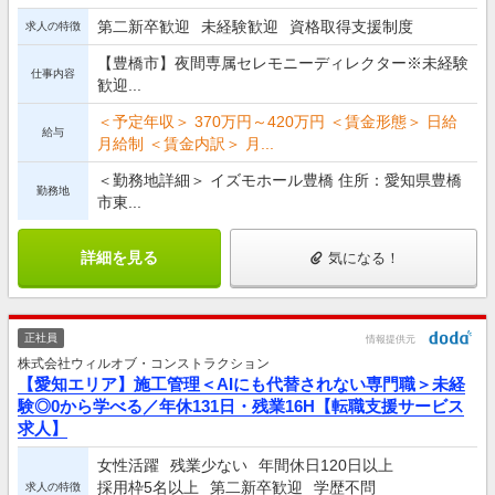
第二新卒歓迎
未経験歓迎
資格取得支援制度
求人の特徴
【豊橋市】夜間専属セレモニーディレクター※未経験
仕事内容
歓迎...
＜予定年収＞ 370万円～420万円 ＜賃金形態＞ 日給
給与
月給制 ＜賃金内訳＞ 月...
＜勤務地詳細＞ イズモホール豊橋 住所：愛知県豊橋
勤務地
市東...
詳細を見る
気になる！
正社員
情報提供元
株式会社ウィルオブ・コンストラクション
【愛知エリア】施工管理＜AIにも代替されない専門職＞未経
験◎0から学べる／年休131日・残業16H【転職支援サービス
求人】
女性活躍
残業少ない
年間休日120日以上
採用枠5名以上
第二新卒歓迎
学歴不問
求人の特徴