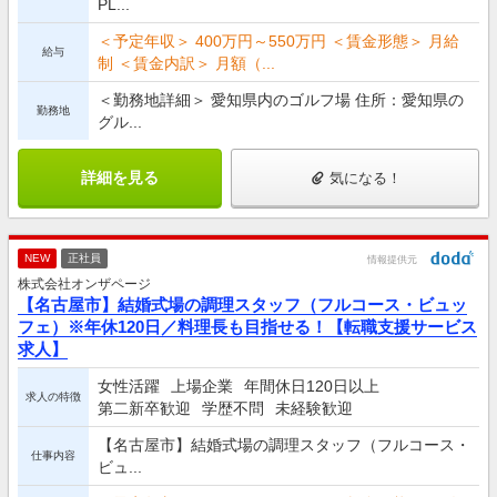
PL...
＜予定年収＞ 400万円～550万円 ＜賃金形態＞ 月給
給与
制 ＜賃金内訳＞ 月額（...
＜勤務地詳細＞ 愛知県内のゴルフ場 住所：愛知県の
勤務地
グル...
詳細を見る
気になる！
NEW
正社員
情報提供元
株式会社オンザページ
【名古屋市】結婚式場の調理スタッフ（フルコース・ビュッ
フェ）※年休120日／料理長も目指せる！【転職支援サービス
求人】
女性活躍
上場企業
年間休日120日以上
求人の特徴
第二新卒歓迎
学歴不問
未経験歓迎
【名古屋市】結婚式場の調理スタッフ（フルコース・
仕事内容
ビュ...