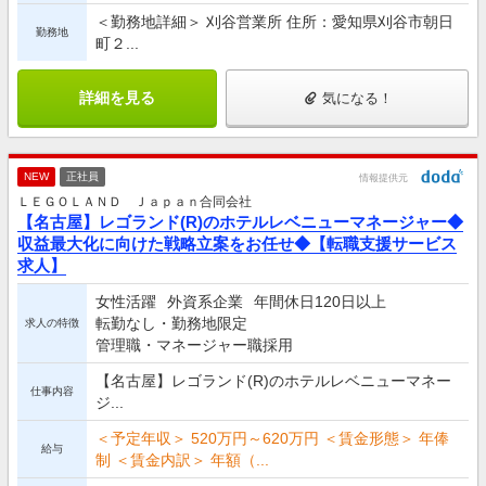
＜勤務地詳細＞ 刈谷営業所 住所：愛知県刈谷市朝日
勤務地
町２...
詳細を見る
気になる！
NEW
正社員
情報提供元
ＬＥＧＯＬＡＮＤ Ｊａｐａｎ合同会社
【名古屋】レゴランド(R)のホテルレベニューマネージャー◆
収益最大化に向けた戦略立案をお任せ◆【転職支援サービス
求人】
女性活躍
外資系企業
年間休日120日以上
転勤なし・勤務地限定
求人の特徴
管理職・マネージャー職採用
【名古屋】レゴランド(R)のホテルレベニューマネー
仕事内容
ジ...
＜予定年収＞ 520万円～620万円 ＜賃金形態＞ 年俸
給与
制 ＜賃金内訳＞ 年額（...