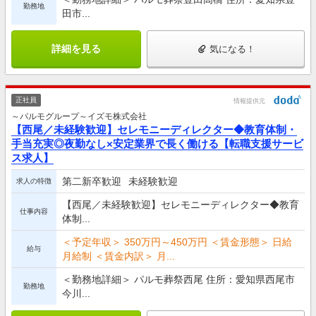
勤務地
田市...
詳細を見る
気になる！
正社員
情報提供元
～パルモグループ～イズモ株式会社
【西尾／未経験歓迎】セレモニーディレクター◆教育体制・
手当充実◎夜勤なし×安定業界で長く働ける【転職支援サービ
ス求人】
第二新卒歓迎
未経験歓迎
求人の特徴
【西尾／未経験歓迎】セレモニーディレクター◆教育
仕事内容
体制...
＜予定年収＞ 350万円～450万円 ＜賃金形態＞ 日給
給与
月給制 ＜賃金内訳＞ 月...
＜勤務地詳細＞ パルモ葬祭西尾 住所：愛知県西尾市
勤務地
今川...