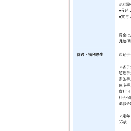
※経験
■昇給
■賞与
賃金は
月給(
待遇・福利厚生
通勤手
＜各手
通勤手
家族手
住宅手
寮社宅
社会保
退職金
＜定年
65歳