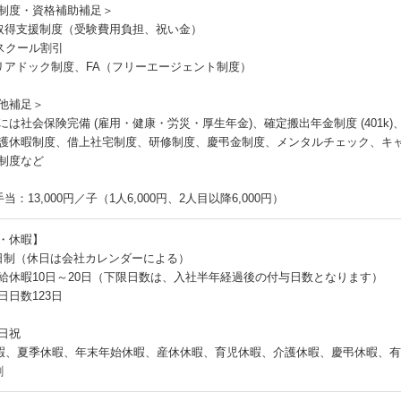
制度・資格補助補足＞
取得支援制度（受験費用負担、祝い金）
Nスクール割引
リアドック制度、FA（フリーエージェント制度）
他補足＞
には社会保険完備 (雇用・健康・労災・厚生年金)、確定搬出年金制度 (401k
護休暇制度、借上社宅制度、研修制度、慶弔金制度、メンタルチェック、キャ
制度など
当：13,000円／子（1人6,000円、2人目以降6,000円）
・休暇】
日制（休日は会社カレンダーによる）
給休暇10日～20日（下限日数は、入社半年経過後の付与日数となります）
日日数123日
日祝
暇、夏季休暇、年末年始休暇、産休休暇、育児休暇、介護休暇、慶弔休暇、有
割