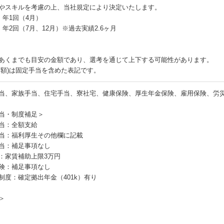
やスキルを考慮の上、当社規定により決定いたします。
：年1回（4月）
：年2回（7月、12月）※過去実績2.6ヶ月
あくまでも目安の金額であり、選考を通じて上下する可能性があります。
月額)は固定手当を含めた表記です。
当、家族手当、住宅手当、寮社宅、健康保険、厚生年金保険、雇用保険、労
当・制度補足＞
当：全額支給
当：福利厚生その他欄に記載
当：補足事項なし
：家賃補助上限3万円
険：補足事項なし
制度：確定拠出年金（401k）有り
＞