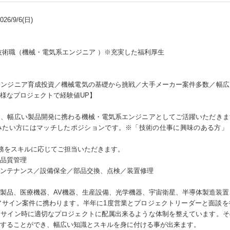
6/9/6(日)
技術職（機械・電気系エンジニア ）※充実した福利厚生
エンジニア育成投資／機械電気の基礎から挑戦／大手メーカー案件多数／幅広
様なプロジェクトで経験値UP】
て、幅広い製品開発に携わる機械・電気系エンジニアとしてご活躍いただきま
みたい方にはマッチしたポジションです。※「技術の仕事に興味のある方」
務をスキルに応じてご担当いただきます。
品質管理
ンテナンス／設備保全／部品交換、点検／装置修理
製品、医療機器、AV機器、生産設備、光学機器、宇宙衛星、半導体製造装置
アサイン案件に携わります。半年に1度営業とプロジェクトリーダーと面談
アサイン時に適切なプロジェクトに配属出来るような体制を整えています。そ
することができ、幅広い知識とスキルを身に付ける事が出来ます。