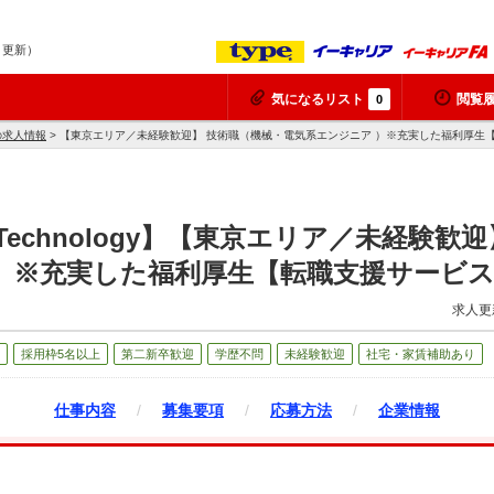
6 更新）
気になるリスト
閲覧
0
yの求人情報
> 【東京エリア／未経験歓迎】 技術職（機械・電気系エンジニア ）※充実した福利厚生
 Technology】【東京エリア／未経験歓
）※充実した福利厚生【転職支援サービ
求人更
採用枠5名以上
第二新卒歓迎
学歴不問
未経験歓迎
社宅・家賃補助あり
仕事内容
/
募集要項
/
応募方法
/
企業情報