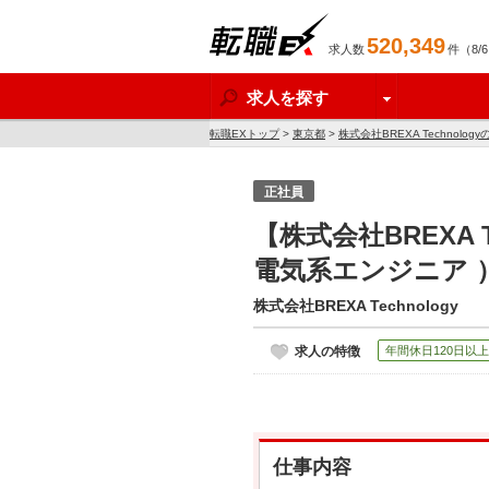
520,349
求人数
件（8/
転職EX
求人を探す
転職EXトップ
>
東京都
>
株式会社BREXA Technolog
正社員
【株式会社BREXA
電気系エンジニア 
株式会社BREXA Technology
求人の特徴
年間休日120日以上
仕事内容