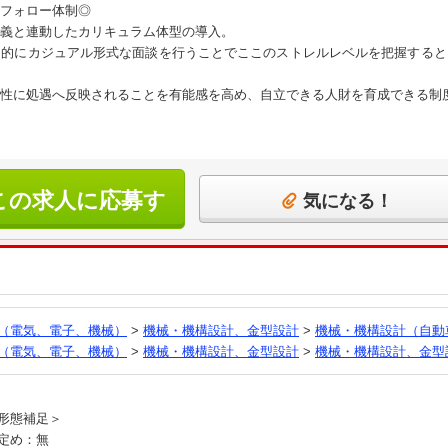
フォロー体制◎
義と連動したカリキュラム体型の導入。
期的にカジュアル形式な面談を行うことでここのストレルレベルを把握すると
性に処遇へ反映されることを有能感を高め、自立できる人財を育成できる制
この求人に応募す
気になる！
る
（電気、電子、機械）
>
機械・機構設計、金型設計
>
機械・機構設計（自動
（電気、電子、機械）
>
機械・機構設計、金型設計
>
機械・機構設計、金型
員
形態補足＞
定め：無