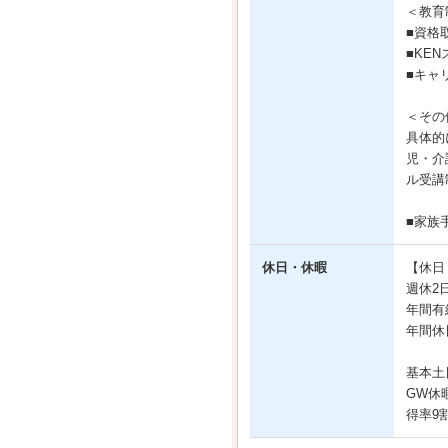
＜教育
■資格
■KE
■キャ
＜その
具体的
児・介
ル受講
■家族手
休日・休暇
【休日
週休2
年間有
年間休
基本土
GW休
得率9