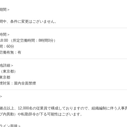
期間＞
間中、条件に変更はございません。
時間＞
～18:00 （所定労働時間：8時間0分）
間：60分
労働有無：有
地詳細＞
（東京都）
東京都
煙対策：屋内全面禁煙
＞
0拠点以上、12,000名の従業員で構成しておりますので、組織編制に伴う人
プ内異動）や転勤辞令が下る可能性はございます。
ライン面接＞