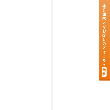
非
公
開
求
人
を
お
探
し
の
方
は
こ
ち
ら
無
料