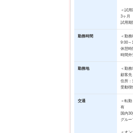
＜試用
3ヶ月
試用期
勤務時間
＜勤務
9:00
休憩時
時間外
勤務地
＜勤務
顧客先
住所：
受動喫
交通
＜転勤
有
国内3
グルー
＜オン