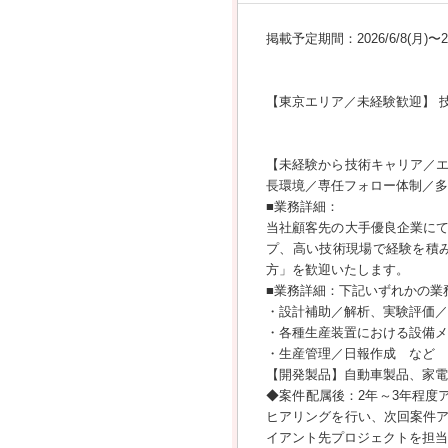
掲載予定期間：2026/6/8(月)〜202
【東京エリア／未経験歓迎】 
【未経験から技術キャリア／
長環境／専任フォロー体制／多
■業務詳細：
当社顧客先の大手優良企業に
プ、高い技術現場で経験を積
方」を歓迎いたします。
■業務詳細：下記いずれかの業
・設計補助／解析、実験評価／
・各種生産装置における設備メ
・生産管理／日報作成 など
【開発製品】自動車製品、家電
◆案件配属後：2年～3年程度
ヒアリングを行い、次回案件
イアント先プロジェクトを担当