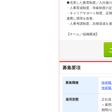
◆充実した教育制度／入社後の
・人事育成制度…等級制度の定
・キャリアサポート制度…定
連携し環境を改善。
・人事考課制度…目標達成を適
【チーム／組織構成】
募集要項
募集職種
技術職
技術職
雇用形態
正社
＜雇用
期間の