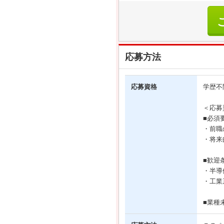
応募方法
応募資格
学歴不
＜応募
■必須
・前職
・将来
■歓迎
・半導
・工業
■業種