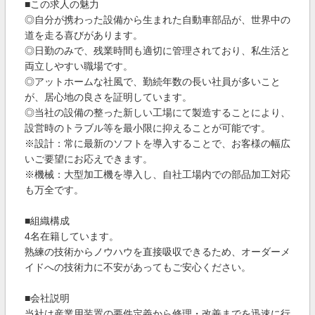
■この求人の魅力
◎自分が携わった設備から生まれた自動車部品が、世界中の
道を走る喜びがあります。
◎日勤のみで、残業時間も適切に管理されており、私生活と
両立しやすい職場です。
◎アットホームな社風で、勤続年数の長い社員が多いこと
が、居心地の良さを証明しています。
◎当社の設備の整った新しい工場にて製造することにより、
設営時のトラブル等を最小限に抑えることが可能です。
※設計：常に最新のソフトを導入することで、お客様の幅広
いご要望にお応えできます。
※機械：大型加工機を導入し、自社工場内での部品加工対応
も万全です。
■組織構成
4名在籍しています。
熟練の技術からノウハウを直接吸収できるため、オーダーメ
イドへの技術力に不安があってもご安心ください。
■会社説明
当社は産業用装置の要件定義から修理・改善までを迅速に行