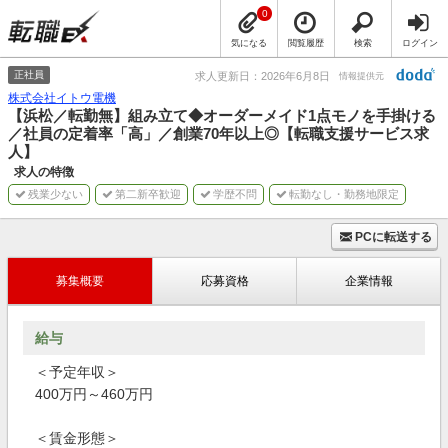
0
気になる
閲覧履歴
検索
ログイン
正社員
求人更新日：2026年6月8日
情報提供元
株式会社イトウ電機
【浜松／転勤無】組み立て◆オーダーメイド1点モノを手掛ける
／社員の定着率「高」／創業70年以上◎【転職支援サービス求
人】
求人の特徴
残業少ない
第二新卒歓迎
学歴不問
転勤なし・勤務地限定
PCに転送する
募集概要
応募資格
企業情報
給与
＜予定年収＞
400万円～460万円
＜賃金形態＞