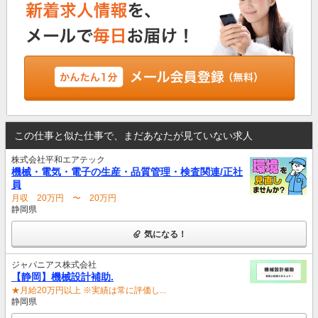
この仕事と似た仕事で、まだあなたが見ていない求人
株式会社平和エアテック
機械・電気・電子の生産・品質管理・検査関連/正社
員
月収 20万円 〜 20万円
静岡県
気になる！
ジャパニアス株式会社
【静岡】機械設計補助.
★月給20万円以上 ※実績は常に評価し...
静岡県