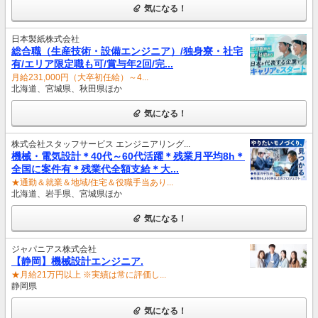
気になる！
日本製紙株式会社
総合職（生産技術・設備エンジニア）/独身寮・社宅
有/エリア限定職も可/賞与年2回/完...
月給231,000円（大卒初任給）～4...
北海道、宮城県、秋田県ほか
気になる！
株式会社スタッフサービス エンジニアリング...
機械・電気設計＊40代～60代活躍＊残業月平均8h＊
全国に案件有＊残業代全額支給＊大...
★通勤＆就業＆地域/住宅＆役職手当あり...
北海道、岩手県、宮城県ほか
気になる！
ジャパニアス株式会社
【静岡】機械設計エンジニア.
★月給21万円以上 ※実績は常に評価し...
静岡県
気になる！