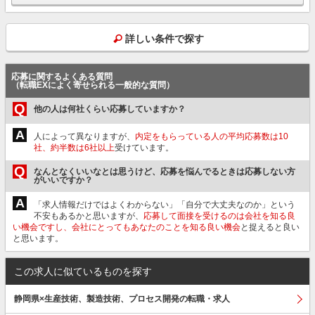
詳しい条件で探す
応募に関するよくある質問
（転職EXによく寄せられる一般的な質問）
Q
他の人は何社くらい応募していますか？
A
人によって異なりますが、
内定をもらっている人の平均応募数は10
社、約半数は6社以上
受けています。
Q
なんとなくいいなとは思うけど、応募を悩んでるときは応募しない方
がいいですか？
A
「求人情報だけではよくわからない」「自分で大丈夫なのか」という
不安もあるかと思いますが、
応募して面接を受けるのは会社を知る良
い機会ですし、会社にとってもあなたのことを知る良い機会
と捉えると良い
と思います。
この求人に似ているものを探す
静岡県×生産技術、製造技術、プロセス開発の転職・求人