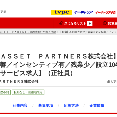
8 更新）
気になるリスト
閲覧
0
ＳＳＥＴ ＰＡＲＴＮＥＲＳ株式会社の求人情報
> 【新宿】不動産売買仲介営業※完全反響／インセ
ＡＳＳＥＴ ＰＡＲＴＮＥＲＳ株式会社
響／インセンティブ有／残業少／設立10
援サービス求人】（正社員）
ＡＲＴＮＥＲＳ株式会社
求人更
学歴不問
転勤なし・勤務地限定
仕事内容
/
募集要項
/
応募方法
/
企業情報