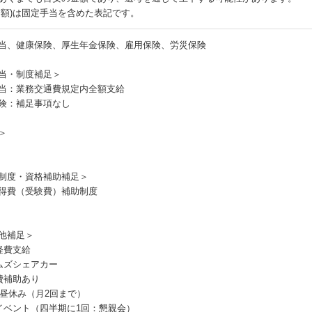
月額)は固定手当を含めた表記です。
当、健康保険、厚生年金保険、雇用保険、労災保険
当・制度補足＞
当：業務交通費規定内全額支給
険：補足事項なし
＞
制度・資格補助補足＞
得費（受験費）補助制度
他補足＞
経費支給
ムズシェアカー
費補助あり
間昼休み（月2回まで）
イベント（四半期に1回：懇親会）