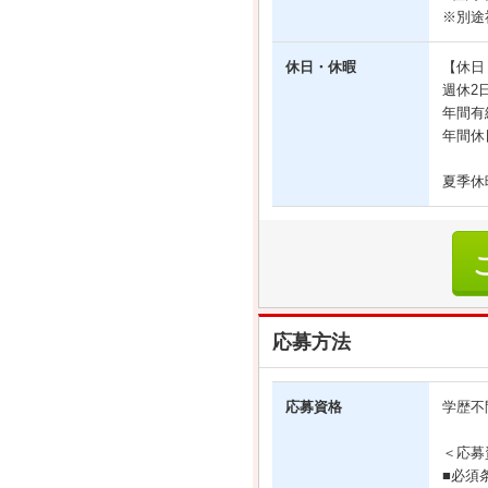
※別途
休日・休暇
【休日
週休2
年間有
年間休
夏季休
応募方法
応募資格
学歴不
＜応募
■必須