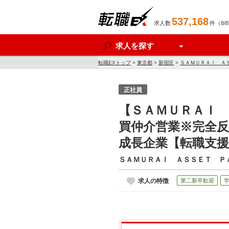
537,168
求人数
件（8/
転職EX
求人を探す
転職EXトップ
>
東京都
>
新宿区
>
ＳＡＭＵＲＡＩ Ａ
業【転職支援サービス求人】
正社員
【ＳＡＭＵＲＡＩ 
買仲介営業※完全反
成長企業【転職支
ＳＡＭＵＲＡＩ ＡＳＳＥＴ Ｐ
求人の特徴
第二新卒歓迎