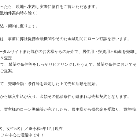
ったら、現地へ案内し実際に物件をご覧いただきます。
数物件案内時を除く）
込～契約に至ります。
は、事前に弊社提携金融機関やそのた金融期間にローン打診を行います。
ポータルサイトまた既存のお客様からの紹介で、居住用・投資用不動産を売却
＆査定
いて、希望や条件等をしっかりヒアリングしたうえで、希望や条件においてそ
ご提案。
て、売却金額・条件等を決定した上で売却活動を開始。
から購入申込が入り、金額その他諸条件が纏まれば売却契約となります。
、買主様のローン準備等が完了したら、買主様から残代金を受取り、買主様
名、女性5名）／※令和5年12月現在
ッフを中心に活躍中です！