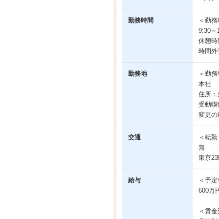
勤務時間
＜勤務
9:30
休憩時
時間外
勤務地
＜勤務
本社
住所：
受動喫
変更の
交通
＜転勤
無
東京2
給与
＜予定
600万
＜賃金