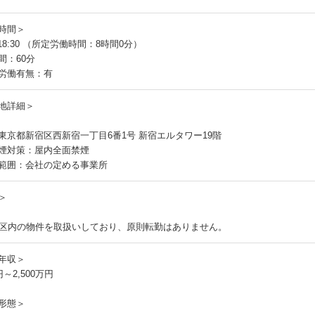
時間＞
～18:30 （所定労働時間：8時間0分）
間：60分
労働有無：有
地詳細＞
東京都新宿区西新宿一丁目6番1号 新宿エルタワー19階
煙対策：屋内全面禁煙
範囲：会社の定める事業所
＞
3区内の物件を取扱いしており、原則転勤はありません。
年収＞
円～2,500万円
形態＞