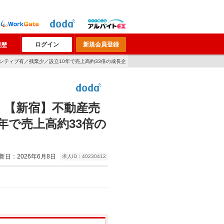
ログイン
新規会員登録
履歴
ンティブ有／残業少／設立10年で売上高約33倍の成長企
】【新宿】不動産売
年で売上高約33倍の
新日：2026年6月8日
求人ID：40230412