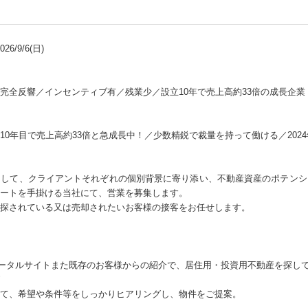
6/9/6(日)
完全反響／インセンティブ有／残業少／設立10年で売上高約33倍の成長企業
10年目で売上高約33倍と急成長中！／少数精鋭で裁量を持って働ける／202
として、クライアントそれぞれの個別背景に寄り添い、不動産資産のポテンシ
ートを手掛ける当社にて、営業を募集します。
探されている又は売却されたいお客様の接客をお任せします。
ポータルサイトまた既存のお客様からの紹介で、居住用・投資用不動産を探し
て、希望や条件等をしっかりヒアリングし、物件をご提案。