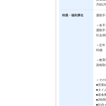
月給(
待遇・福利厚生
通勤手
＜各手
通勤手
社会保
＜定年
60歳
＜教育
資格取
＜その
■営業
■タイ
■昼食
■2時
■社内