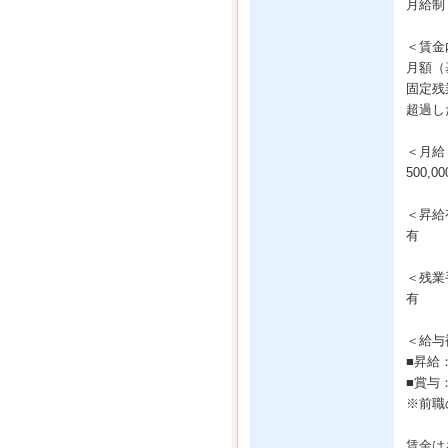
月給制
＜賃金
月額（基
固定残
超過し
＜月給
500,
＜昇給
有
＜残業
有
＜給与
■昇給
■賞与
※前職
賃金は