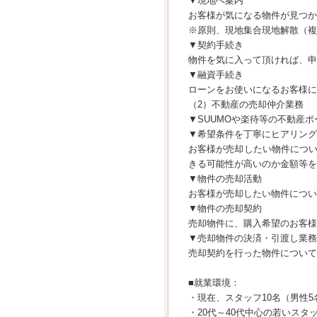
▼現地へ案内
お客様が気になる物件が見つか
※原則、現地集合現地解散（複
▼契約手続き
物件を気に入って頂ければ、申
▼融資手続き
ローンをお使いになるお客様に
（2）不動産の売却仲介業務
▼SUUMOや楽待等の不動産
▼希望条件を丁寧にヒアリング
お客様が売却したい物件につ
きる可能性が高いのか金額等を
▼物件の売却活動
お客様が売却したい物件につい
▼物件の売却契約
売却物件に、購入希望のお客様
▼売却物件の決済・引渡し業務
売却契約を行った物件について
■就業環境：
・現在、スタッフ10名（男性5
・20代～40代中心の若いスタ