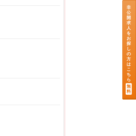
非
公
開
求
人
を
お
探
し
の
方
は
こ
ち
ら
無
料