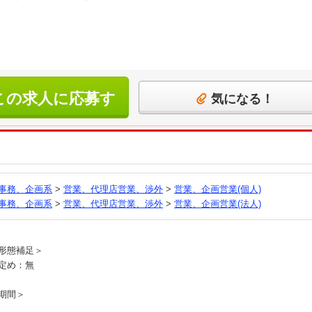
この求人に応募す
気になる！
る
事務、企画系
>
営業、代理店営業、渉外
>
営業、企画営業(個人)
事務、企画系
>
営業、代理店営業、渉外
>
営業、企画営業(法人)
員
形態補足＞
定め：無
期間＞