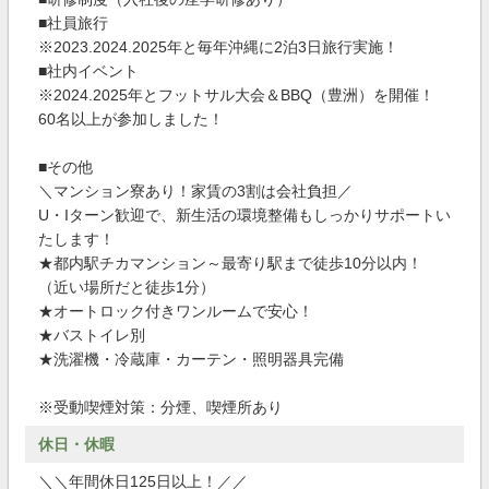
■社員旅行
※2023.2024.2025年と毎年沖縄に2泊3日旅行実施！
■社内イベント
※2024.2025年とフットサル大会＆BBQ（豊洲）を開催！
60名以上が参加しました！
■その他
＼マンション寮あり！家賃の3割は会社負担／
U・Iターン歓迎で、新生活の環境整備もしっかりサポートい
たします！
★都内駅チカマンション～最寄り駅まで徒歩10分以内！
（近い場所だと徒歩1分）
★オートロック付きワンルームで安心！
★バストイレ別
★洗濯機・冷蔵庫・カーテン・照明器具完備
※受動喫煙対策：分煙、喫煙所あり
休日・休暇
＼＼年間休日125日以上！／／