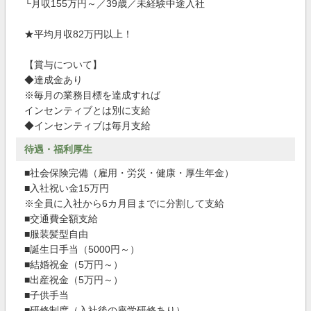
└月収155万円～／39歳／未経験中途入社
★平均月収82万円以上！
【賞与について】
◆達成金あり
※毎月の業務目標を達成すれば
インセンティブとは別に支給
◆インセンティブは毎月支給
待遇・福利厚生
■社会保険完備（雇用・労災・健康・厚生年金）
■入社祝い金15万円
※全員に入社から6カ月目までに分割して支給
■交通費全額支給
■服装髪型自由
■誕生日手当（5000円～）
■結婚祝金（5万円～）
■出産祝金（5万円～）
■子供手当
■研修制度（入社後の座学研修あり）