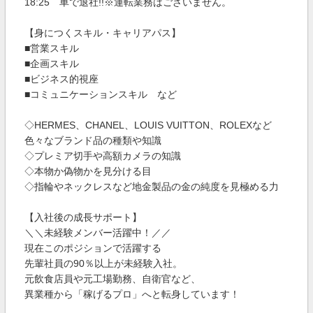
18:25 車で退社!!※運転業務はございません。
【身につくスキル・キャリアパス】
■営業スキル
■企画スキル
■ビジネス的視座
■コミュニケーションスキル など
◇HERMES、CHANEL、LOUIS VUITTON、ROLEXなど
色々なブランド品の種類や知識
◇プレミア切手や高額カメラの知識
◇本物か偽物かを見分ける目
◇指輪やネックレスなど地金製品の金の純度を見極める力
【入社後の成長サポート】
＼＼未経験メンバー活躍中！／／
現在このポジションで活躍する
先輩社員の90％以上が未経験入社。
元飲食店員や元工場勤務、自衛官など、
異業種から「稼げるプロ」へと転身しています！