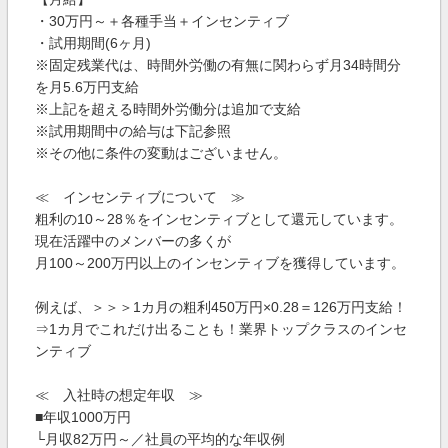
・30万円～＋各種手当＋インセンティブ
・試用期間(6ヶ月)
※固定残業代は、時間外労働の有無に関わらず月34時間分
を月5.6万円支給
※上記を超える時間外労働分は追加で支給
※試用期間中の給与は下記参照
※その他に条件の変動はございません。
≪ インセンティブについて ≫
粗利の10～28％をインセンティブとして還元しています。
現在活躍中のメンバーの多くが
月100～200万円以上のインセンティブを獲得しています。
例えば、＞＞＞1カ月の粗利450万円×0.28＝126万円支給！
⇒1カ月でこれだけ出ることも！業界トップクラスのインセ
ンティブ
≪ 入社時の想定年収 ≫
■年収1000万円
└月収82万円～／社員の平均的な年収例