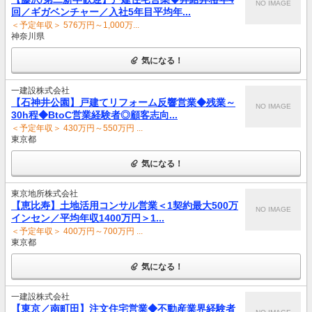
NO IMAGE
回／ギガベンチャー／入社5年目平均年...
＜予定年収＞ 576万円～1,000万...
神奈川県
気になる！
一建設株式会社
【石神井公園】戸建てリフォーム反響営業◆残業～
NO IMAGE
30h程◆BtoC営業経験者◎顧客志向...
＜予定年収＞ 430万円～550万円 ...
東京都
気になる！
東京地所株式会社
【恵比寿】土地活用コンサル営業＜1契約最大500万
NO IMAGE
インセン／平均年収1400万円＞1...
＜予定年収＞ 400万円～700万円 ...
東京都
気になる！
一建設株式会社
【東京／南町田】注文住宅営業◆不動産業界経験者