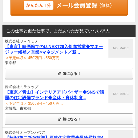
この仕事と似た仕事で、まだあなたが見ていない求人
株式会社Ｕ－ＮＥＸＴ
【東京】映画館でのU-NEXT加入促進営業◆マネー
NO IMAGE
ジャー候補／営業×マネジメント／裁...
＜予定年収＞ 450万円～550万円 ...
東京都
気になる！
株式会社ミラタップ
【東京／青山】インテリアアドバイザー◆SNSで話
NO IMAGE
題の住宅設備ブランド◆産休・育休制度...
＜予定年収＞ 350万円～450万円 ...
宮城県、東京都
気になる！
株式会社オープンハウス
【藤沢/第二新卒歓迎】戸建住宅営業◆昇給昇格年4