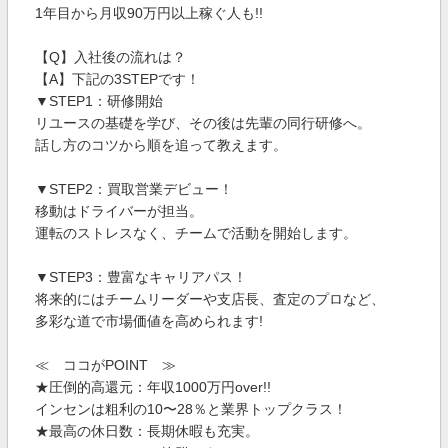
1年目から月収90万円以上稼ぐ人も!!
【Q】⼊社後の流れは？
【A】下記の3STEPです！
▼STEP1：研修開始
リユースの基礎を学び、その後は先輩の同行研修へ。
話し方のコツから順を追って教えます。
▼STEP2：買取営業デビュー！
移動はドライバーが担当。
運転のストレスなく、チームで活動を開始します。
▼STEP3：豊富なキャリアパス！
将来的にはチームリーダーや支店長、査定のプロなど、
多彩な道で市場価値を高められます!
≪ ココがPOINT ≫
★圧倒的高還元：年収1000万円over!!
インセンは粗利の10〜28％と業界トップクラス！
★最高の休日数：長期休暇も充実。