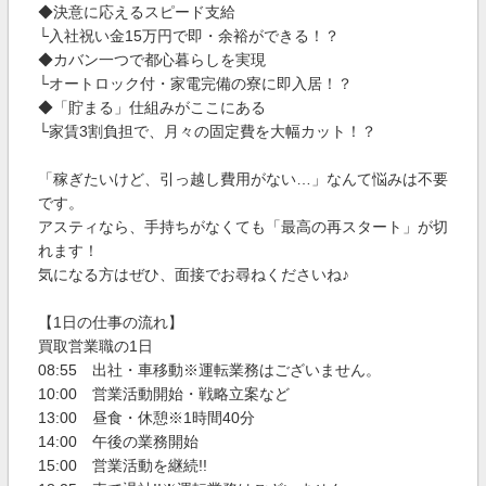
◆決意に応えるスピード支給
└入社祝い金15万円で即・余裕ができる！？
◆カバン一つで都心暮らしを実現
└オートロック付・家電完備の寮に即入居！？
◆「貯まる」仕組みがここにある
└家賃3割負担で、月々の固定費を大幅カット！？
「稼ぎたいけど、引っ越し費用がない…」なんて悩みは不要
です。
アスティなら、手持ちがなくても「最高の再スタート」が切
れます！
気になる方はぜひ、面接でお尋ねくださいね♪
【1日の仕事の流れ】
買取営業職の1日
08:55 出社・車移動※運転業務はございません。
10:00 営業活動開始・戦略立案など
13:00 昼食・休憩※1時間40分
14:00 午後の業務開始
15:00 営業活動を継続!!