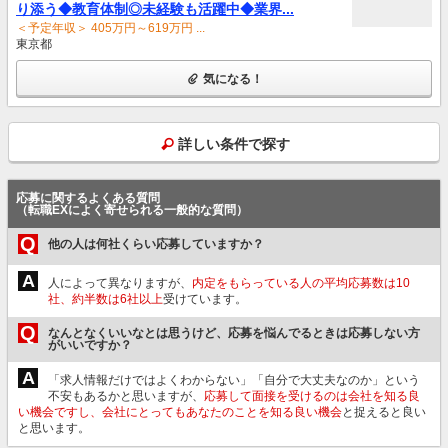
り添う◆教育体制◎未経験も活躍中◆業界...
＜予定年収＞ 405万円～619万円 ...
東京都
気になる！
詳しい条件で探す
応募に関するよくある質問
（転職EXによく寄せられる一般的な質問）
Q
他の人は何社くらい応募していますか？
A
人によって異なりますが、
内定をもらっている人の平均応募数は10
社、約半数は6社以上
受けています。
Q
なんとなくいいなとは思うけど、応募を悩んでるときは応募しない方
がいいですか？
A
「求人情報だけではよくわからない」「自分で大丈夫なのか」という
不安もあるかと思いますが、
応募して面接を受けるのは会社を知る良
い機会ですし、会社にとってもあなたのことを知る良い機会
と捉えると良い
と思います。