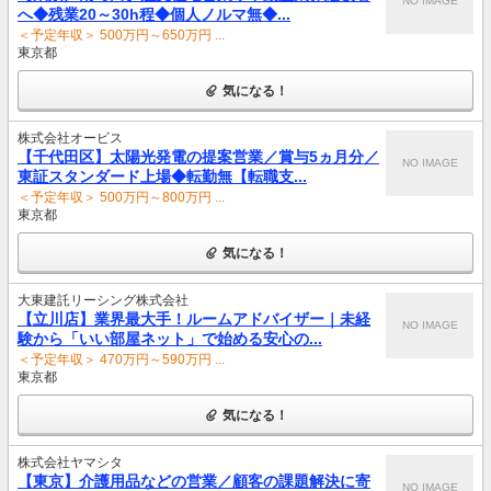
NO IMAGE
へ◆残業20～30h程◆個人ノルマ無◆...
＜予定年収＞ 500万円～650万円 ...
東京都
気になる！
株式会社オービス
【千代田区】太陽光発電の提案営業／賞与5ヵ月分／
NO IMAGE
東証スタンダード上場◆転勤無【転職支...
＜予定年収＞ 500万円～800万円 ...
東京都
気になる！
大東建託リーシング株式会社
【立川店】業界最大手！ルームアドバイザー｜未経
NO IMAGE
験から「いい部屋ネット」で始める安心の...
＜予定年収＞ 470万円～590万円 ...
東京都
気になる！
株式会社ヤマシタ
【東京】介護用品などの営業／顧客の課題解決に寄
NO IMAGE