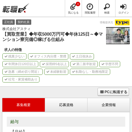
0
気になる
閲覧履歴
検索
ログイン
正社員
契約社員
情報提供元
株式会社アスティ
【買取営業】◆年収5000万円可◆年休125日～◆マ
ンション寮完備◎稼げる仕組み
求人の特徴
残業少ない
オフィス内分煙・禁煙
土日祝休み
年間休日120日以上
採用枠5名以上
第二新卒歓迎
学歴不問
急募（締め切り間近）
未経験歓迎
転勤なし・勤務地限定
社宅・家賃補助あり
PCに転送する
募集概要
応募資格
企業情報
給与
【月給】