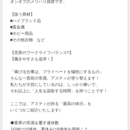
オンオフのメリハリ抜群です。
【扱う商材】
■ハイブランド品
■貴金属
■ホビー用品
■その他古物 など
【充実のワークライフバランス!!】
【働きやすさも追求！】
「稼げる仕事は、プライベートを犠牲にするもの」
そんな一昔前の常識、アスティが塗り替えます！
私たちが大切にしているのは、しっかり稼いで、
それ以上に「人生を謳歌する時間」を持つことです！
ここでは、アスティが誇る「最高の休日」を
いくつかご紹介いたします♪
◆業界の常識を覆す連休数
└GWは10連休、夏休みは8連休を堪能！？