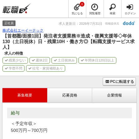
0
気になる
閲覧履歴
検索
ログイン
正社員
求人更新日：2026年7月31日
情報提供元
株式会社エーイーテック
【首都圏/面接1回】発注者支援業務※造成・復興支援等◇年休
130（土日祝休）日・残業10H・働き方◎【転職支援サービス求
人】
求人の特徴
残業少ない
週休2日
土日祝休み
年間休日120日以上
学歴不問
社宅・家賃補助あり
PCに転送する
募集概要
応募資格
企業情報
給与
＜予定年収＞
500万円～700万円