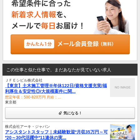
この仕事と似た仕事で、まだあなたが見ていない求人
ＪＦＥシビル株式会社
【東京】土木施工管理※年休122日/資格支援充実/福
NO IMAGE
利厚生＆安定性◎/大規模案件に関...
想定年収：500-820万円 月給：...
東京都
気になる！
株式会社アーキ・ジャパン
アシスタントスタッフ｜未経験歓迎*月収35万円～可
*20～30代活躍中*11連休の実...