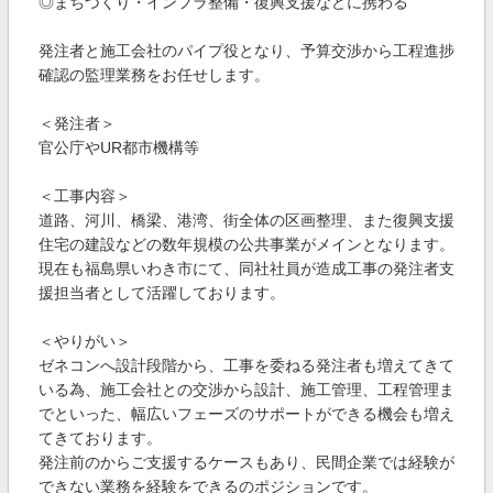
◎まちづくり・インフラ整備・復興支援などに携わる
発注者と施工会社のパイプ役となり、予算交渉から工程進捗
確認の監理業務をお任せします。
＜発注者＞
官公庁やUR都市機構等
＜工事内容＞
道路、河川、橋梁、港湾、街全体の区画整理、また復興支援
住宅の建設などの数年規模の公共事業がメインとなります。
現在も福島県いわき市にて、同社社員が造成工事の発注者支
援担当者として活躍しております。
＜やりがい＞
ゼネコンへ設計段階から、工事を委ねる発注者も増えてきて
いる為、施工会社との交渉から設計、施工管理、工程管理ま
でといった、幅広いフェーズのサポートができる機会も増え
てきております。
発注前のからご支援するケースもあり、民間企業では経験が
できない業務を経験をできるのポジションです。