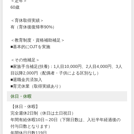
＜定年＞
60歳
＜育休取得実績＞
有（育休後復帰率90%）
＜教育制度・資格補助補足＞
■基本的にOJTを実施
＜その他補足＞
■家族手当補足(扶養)：1人目10,000円、2人目4,000円、3人
目以降2,000円（配偶者・子供による区別なし）
■退職金共済加入
■育児休業（取得実績あり）
休日・休暇
【休日・休暇】
完全週休2日制（休日は土日祝日）
年間有給休暇10日～20日（下限日数は、入社半年経過後の
付与日数となります）
年間休日日数119日