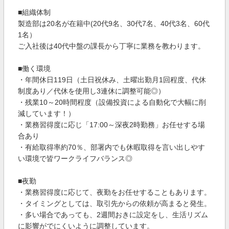
■組織体制
製造部は20名が在籍中(20代9名、30代7名、40代3名、60代
1名）
ご入社後は40代中盤の課長から丁寧に業務を教わります。
■働く環境
・年間休日119日（土日祝休み、土曜出勤月1回程度、代休
制度あり／代休を使用し3連休に調整可能◎）
・残業10～20時間程度（設備投資による自動化で大幅に削
減しています！）
・業務習得度に応じ「17:00～深夜2時勤務」お任せする場
合あり
・有給取得率約70％、部署内でも休暇取得を言い出しやす
い環境で皆ワークライフバランス◎
■夜勤
・業務習得度に応じて、夜勤をお任せすることもあります。
・タイミングとしては、取引先からの依頼が高まると発生。
・多い場合であっても、2週間おきに設定をし、生活リズム
に影響がでにくいように調整しています。