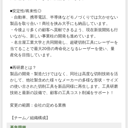
■安定性/将来性◎
・自動車、携帯電話、半導体などモノづくりでは欠かせない
製品を取り合い！商社を挟み大手にも納品しています。
・今後より多くの顧客へ貢献できるよう、現在新規開拓も行
いながら、新しい事業柱の開発も進めています。
・名古屋工業大学と共同開発し、超硬切削工具にレーザーを
当てることで最大20倍の寿命化となるレーザーを使い、量
産化を目指しています。
■再研磨とは？
製品の開発・製造だけではなく、同社は高度な切削技術を活
かして、他社製含めた様々なメーカーの多様な形状・サイズ
の使い古された切削工具を新品同様に再生します。工具研磨
技術と最新の設備で、顧客の工具コスト削減をサポート！
変更の範囲：会社の定める業務
【チーム／組織構成】
募集職種