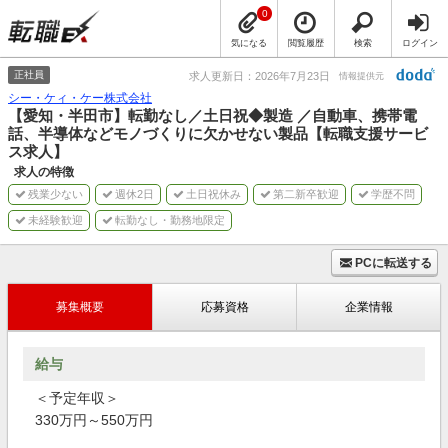
0
気になる
閲覧履歴
検索
ログイン
正社員
求人更新日：2026年7月23日
情報提供元
シー・ケィ・ケー株式会社
【愛知・半田市】転勤なし／土日祝◆製造 ／自動車、携帯電
話、半導体などモノづくりに欠かせない製品【転職支援サービ
ス求人】
求人の特徴
残業少ない
週休2日
土日祝休み
第二新卒歓迎
学歴不問
未経験歓迎
転勤なし・勤務地限定
PCに転送する
募集概要
応募資格
企業情報
給与
＜予定年収＞
330万円～550万円