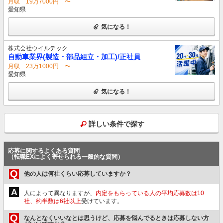
月収 19万7000円 〜
愛知県
気になる！
株式会社ウイルテック
自動車業界(製造・部品組立・加工)/正社員
月収 23万1000円 〜
愛知県
気になる！
詳しい条件で探す
応募に関するよくある質問
（転職EXによく寄せられる一般的な質問）
Q
他の人は何社くらい応募していますか？
A
人によって異なりますが、
内定をもらっている人の平均応募数は10
社、約半数は6社以上
受けています。
Q
なんとなくいいなとは思うけど、応募を悩んでるときは応募しない方