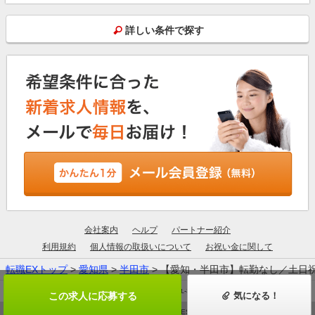
詳しい条件で探す
会社案内
ヘルプ
パートナー紹介
利用規約
個人情報の取扱いについて
お祝い金に関して
転職EXトップ
>
愛知県
>
半田市
> 【愛知・半田市】転勤なし／土日
厚生労働大臣許可：13-ユ-305190
この求人に応募する
気になる！
© ZIGExN ALL RIGHTS RESERVED.