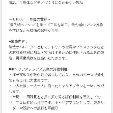
電話、半導体などモノづくりに欠かせない製品
～1/1000mm単位の世界～
”最先端のマシン”を操って工具を加工。最先端のマシン操作
を学びながら技術の習得が可能！
■業務内容：
製造オペレーターとして、ドリルや金属やプラスチックなど
の材料を精密に加工・穴あけするために使用される工具の製
造、再研磨業務を担当いただきます。
■キャリアステップ／充実の評価制度
・海外実習生が数か月で習得しており、自分のペースで覚え
てもらえれば大丈夫です。
・ご入社後、一人一人に沿ったキャリアプランを一緒に作成
します。
・半期に一回課長もと共に振り返る評価制度を導入してお
り、年１回昇給も可能です。キャリアプランとして、製造リ
ーダーや設計への挑戦も可能◎