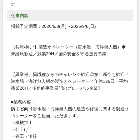
可
仕事内容
掲載予定期間：2026/6/8(月)〜2026/9/6(日)
【兵庫/神戸】製造オペレーター（潜水艦・海洋無人機）◆
未経験歓迎／残業20H／国の安全を守る重要事業
【異業種、異職種からのチャレンジ歓迎◎第二新卒も歓迎／
潜水艦・海洋無人機の製造オペレーター／年休126日・平均
残業20H／多角的事業展開のグローバル企業】
■業務内容：
防衛省向け潜水艦・海洋無人機の建造や修理に関する製造オ
ペレーターをご担当いただきます。
・機械加工
・仕上げ
・鉄工・溶接