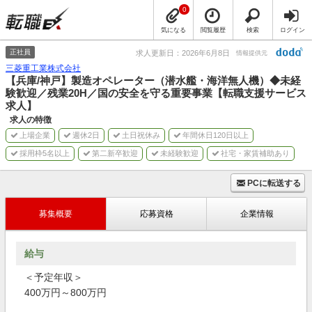
0
気になる
閲覧履歴
検索
ログイン
正社員
求人更新日：2026年6月8日
情報提供元
三菱重工業株式会社
【兵庫/神戸】製造オペレーター（潜水艦・海洋無人機）◆未経
験歓迎／残業20H／国の安全を守る重要事業【転職支援サービス
求人】
求人の特徴
上場企業
週休2日
土日祝休み
年間休日120日以上
採用枠5名以上
第二新卒歓迎
未経験歓迎
社宅・家賃補助あり
PCに転送する
募集概要
応募資格
企業情報
給与
＜予定年収＞
400万円～800万円