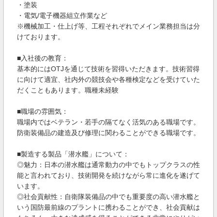
・塗装
・電気/電子機器組立作業など
※機械加工・仕上げ等、工程それぞれでメイン業務担当は分
けております。
■入社後の教育：
基本的にはOTJを通じて技術を習得いただきます。技術習得
に向けて適宜、社内外の競技会や各種検定などを受けていた
だくこともあります。職種未経験
■職場の雰囲気：
職場内ではベテラン・若手の隔てなく活気のある職場です。
防衛装備品の建造及び修理に関わることができる職場です。
■製造する製品「潜水艦」について：
◎魅力：日本の潜水艦は通常動力の中でもトップクラスの性
能と言われており、技術開発を続けながら常に進化を遂げて
います。
◎社会貢献性：自衛隊装備品の中でも重要度の高い潜水艦と
いう国防最前線のプラントに携わることができ、社会貢献は