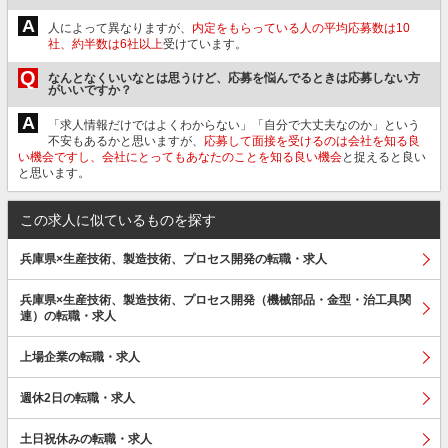
A
人によって異なりますが、
内定をもらっている人の平均応募数は10
社、約半数は6社以上
受けています。
Q
なんとなくいいなとは思うけど、応募を悩んでるときは応募しない方
がいいですか？
A
「求人情報だけではよくわからない」「自分で大丈夫なのか」という
不安もあるかと思いますが、
応募して面接を受けるのは会社を知る良
い機会ですし、会社にとってもあなたのことを知る良い機会
と捉えると良い
と思います。
この求人に似ているものを探す
兵庫県×生産技術、製造技術、プロセス開発の転職・求人
兵庫県×生産技術、製造技術、プロセス開発（機械部品・金型・治工具関
連）の転職・求人
上場企業の転職・求人
週休2日の転職・求人
土日祝休みの転職・求人