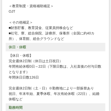
＜教育制度・資格補助補足＞
OJT
＜その他補足＞
■財形貯蓄、教育貸金、従業員持株会など
■社宅、寮、総合病院、診療所、保養所（全国に約40カ
所）、体育館、総合グラウンドなど
休日・休暇
【休日・休暇】
完全週休2日制（休日は土日祝日）
年間有給休暇0日～22日（下限日数は、入社直後の付与日数
となります）
年間休日日数126日
完全週休2日制（土・日）※勤務地により一部振替あり
祝日、年末年始、夏季休暇、年次有給休暇（22日）、結婚
休暇など
勤務時間