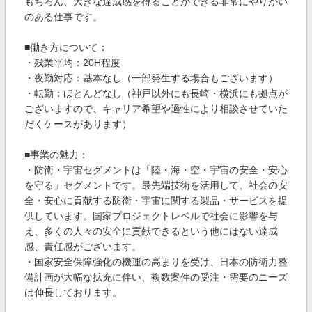
もちろん、大きな達成感を得ることができる非常にやりがい
のある仕事です。
■働き方について：
・残業平均：20H程度
・夜勤対応：基本なし（一部発生する場合もございます）
・転勤：ほとんどなし（神戸以外にも長崎・横浜にも拠点が
ございますので、キャリア希望や適性により相談させていた
だくケースがあります）
■事業の魅力：
・防衛・宇宙セグメントは「陸・海・空・宇宙の安全・安心
を守る」セグメントです。最先端技術を活用して、社会の安
全・安心に貢献する防衛・宇宙に関する製品・サービスを提
供しています。国家プロジェクトレベルで社会に影響を与
え、多くの人々の安全に貢献できるという他にはない達成
感、責任感がございます。
・国家安全保障強化の機運の高まりを受け、日本の防衛力整
備計画が大幅な拡充に伴い、複数案件の受注・需要のニーズ
は伸長しております。