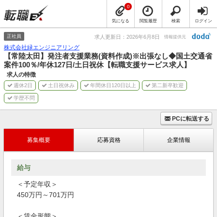
0
気になる
閲覧履歴
検索
ログイン
正社員
求人更新日：2026年6月8日
情報提供元
株式会社緑エンジニアリング
【常陸太田】発注者支援業務(資料作成)※出張なし◆国土交通省
案件100％/年休127日/土日祝休【転職支援サービス求人】
求人の特徴
週休2日
土日祝休み
年間休日120日以上
第二新卒歓迎
学歴不問
PCに転送する
募集概要
応募資格
企業情報
給与
＜予定年収＞
450万円～701万円
＜賃金形態＞