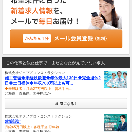
この仕事と似た仕事で、まだあなたが見ていない求人
株式会社ジョブズコンストラクション
施工管理◆未経験歓迎◆年休最大130日◆完全週休2
日◆土日祝休◆年収700万以上も可...
◆未経験者：月給27万円以上＋資格手当...
北海道、青森県、岩手県ほか
気になる！
株式会社テクノプロ・コンストラクション
建築設計
月給45万円以上＋各種手当 ◎年齢・...
北海道、青森県、岩手県ほか