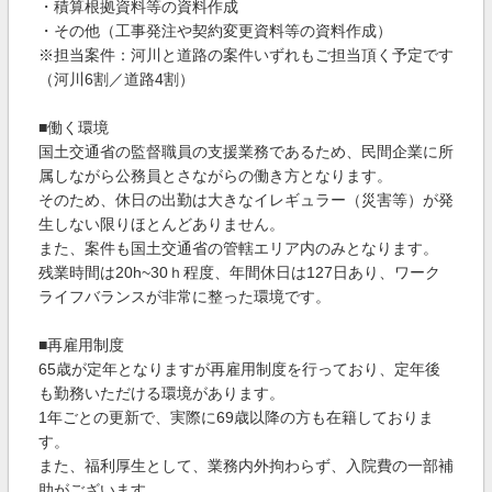
・積算根拠資料等の資料作成
・その他（工事発注や契約変更資料等の資料作成）
※担当案件：河川と道路の案件いずれもご担当頂く予定です
（河川6割／道路4割）
■働く環境
国土交通省の監督職員の支援業務であるため、民間企業に所
属しながら公務員とさながらの働き方となります。
そのため、休日の出勤は大きなイレギュラー（災害等）が発
生しない限りほとんどありません。
また、案件も国土交通省の管轄エリア内のみとなります。
残業時間は20h~30ｈ程度、年間休日は127日あり、ワーク
ライフバランスが非常に整った環境です。
■再雇用制度
65歳が定年となりますが再雇用制度を行っており、定年後
も勤務いただける環境があります。
1年ごとの更新で、実際に69歳以降の方も在籍しておりま
す。
また、福利厚生として、業務内外拘わらず、入院費の一部補
助がございます。