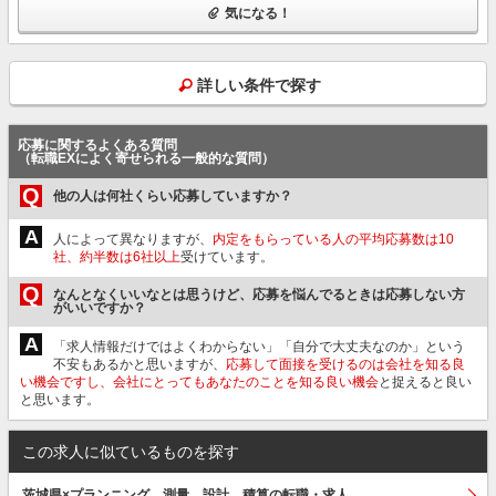
気になる！
詳しい条件で探す
応募に関するよくある質問
（転職EXによく寄せられる一般的な質問）
Q
他の人は何社くらい応募していますか？
A
人によって異なりますが、
内定をもらっている人の平均応募数は10
社、約半数は6社以上
受けています。
Q
なんとなくいいなとは思うけど、応募を悩んでるときは応募しない方
がいいですか？
A
「求人情報だけではよくわからない」「自分で大丈夫なのか」という
不安もあるかと思いますが、
応募して面接を受けるのは会社を知る良
い機会ですし、会社にとってもあなたのことを知る良い機会
と捉えると良い
と思います。
この求人に似ているものを探す
茨城県×プランニング、測量、設計、積算の転職・求人