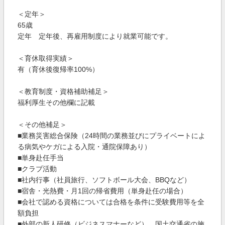
＜定年＞
65歳
定年 定年後、再雇用制度により就業可能です。
＜育休取得実績＞
有（育休後復帰率100%）
＜教育制度・資格補助補足＞
福利厚生その他欄に記載
＜その他補足＞
■業務災害総合保険（24時間の業務並びにプライベートによ
る病気やケガによる入院・通院保障あり）
■単身赴任手当
■クラブ活動
■社内行事（社員旅行、ソフトボール大会、BBQなど）
■宿舎・光熱費・月1回の帰省費用（単身赴任の場合）
■会社で認める資格については合格を条件に受験費用等を全
額負担
■外部の新人研修（ビジネスマナーなど）、国土交通省の施