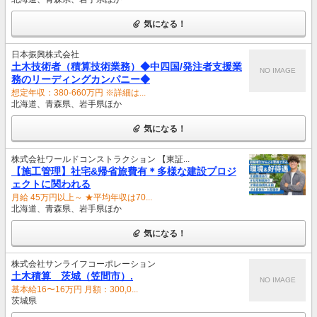
気になる！
日本振興株式会社
土木技術者（積算技術業務）◆中四国/発注者支援業
NO IMAGE
務のリーディングカンパニー◆
想定年収：380-660万円 ※詳細は...
北海道、青森県、岩手県ほか
気になる！
株式会社ワールドコンストラクション 【東証...
【施工管理】社宅&帰省旅費有＊多様な建設プロジ
ェクトに関われる
月給 45万円以上～ ★平均年収は70...
北海道、青森県、岩手県ほか
気になる！
株式会社サンライフコーポレーション
土木積算 茨城（笠間市）.
NO IMAGE
基本給16〜16万円 月額：300,0...
茨城県