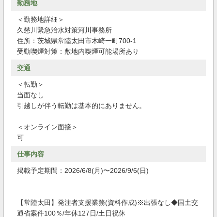
勤務地
＜勤務地詳細＞
久慈川緊急治水対策河川事務所
住所：茨城県常陸太田市木崎一町700-1
受動喫煙対策：敷地内喫煙可能場所あり
交通
＜転勤＞
当面なし
引越しが伴う転勤は基本的にありません。
＜オンライン面接＞
可
仕事内容
掲載予定期間：2026/6/8(月)〜2026/9/6(日)
【常陸太田】発注者支援業務(資料作成)※出張なし◆国土交
通省案件100％/年休127日/土日祝休