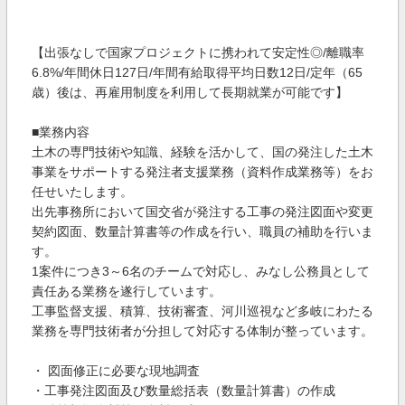
【出張なしで国家プロジェクトに携われて安定性◎/離職率
6.8%/年間休日127日/年間有給取得平均日数12日/定年（65
歳）後は、再雇用制度を利用して長期就業が可能です】
■業務内容
土木の専門技術や知識、経験を活かして、国の発注した土木
事業をサポートする発注者支援業務（資料作成業務等）をお
任せいたします。
出先事務所において国交省が発注する工事の発注図面や変更
契約図面、数量計算書等の作成を行い、職員の補助を行いま
す。
1案件につき3～6名のチームで対応し、みなし公務員として
責任ある業務を遂行しています。
工事監督支援、積算、技術審査、河川巡視など多岐にわたる
業務を専門技術者が分担して対応する体制が整っています。
・ 図面修正に必要な現地調査
・工事発注図面及び数量総括表（数量計算書）の作成